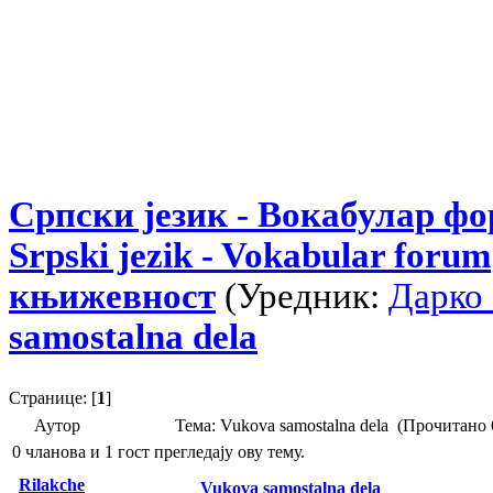
Српски језик - Вокабулар ф
Srpski jezik - Vokabular forum
књижевност
(Уредник:
Дарко
samostalna dela
Странице: [
1
]
Аутор
Тема: Vukova samostalna dela (Прочитано 
0 чланова и 1 гост прегледају ову тему.
Rilakche
Vukova samostalna dela