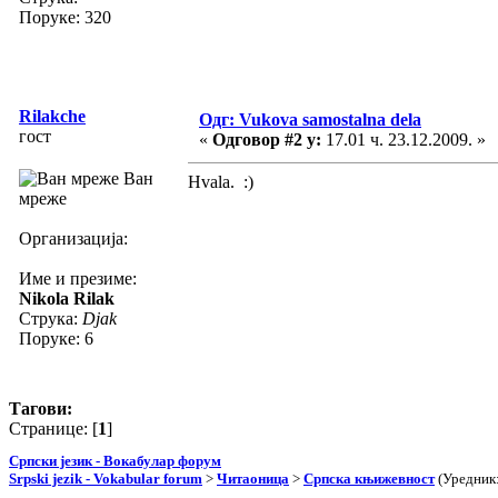
Поруке: 320
Rilakche
Одг: Vukova samostalna dela
гост
«
Одговор #2 у:
17.01 ч. 23.12.2009. »
Ван
Hvala. :)
мреже
Организација:
Име и презиме:
Nikola Rilak
Струка:
Djak
Поруке: 6
Тагови:
Странице: [
1
]
Српски језик - Вокабулар форум
Srpski jezik - Vokabular forum
>
Читаоница
>
Српска књижевност
(Уредник