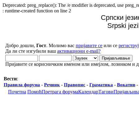
Deprecated: preg_replace(): The /e modifier is deprecated, use preg
: runtime-created function on line 2
Српски јези
Srpski jez
Добро дошли,
Гост
. Молимо вас
пријавите се
или се
региструј
Да ли сте изгубили ваш
активациони e-mail?
Пријавите се корисничким именом или имејлом, лозинком и 
Вести
:
Правила форума
-
Речник
-
Правопис
-
Граматика
-
Вокатив
Почетна
Помоћ
Претрага форума
Календар
Тагови
Пријављив