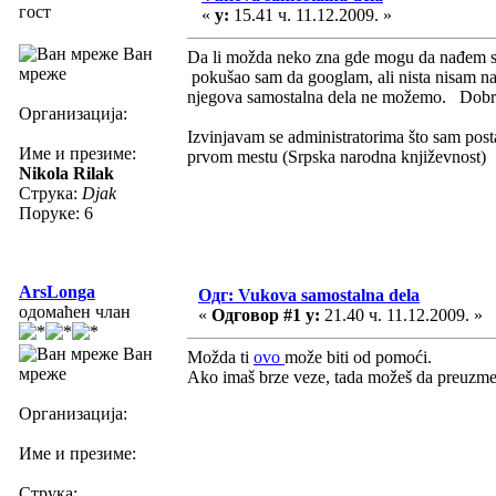
гост
«
у:
15.41 ч. 11.12.2009. »
Ван
Da li možda neko zna gde mogu da nađem 
мреже
pokušao sam da googlam, ali nista nisam nas
njegova samostalna dela ne možemo. Dobro
Организација:
Izvinjavam se administratorima što sam post
Име и презиме:
prvom mestu (Srpska narodna književnost)
Nikola Rilak
Струка:
Djak
Поруке: 6
ArsLonga
Одг: Vukova samostalna dela
одомаћен члан
«
Одговор #1 у:
21.40 ч. 11.12.2009. »
Ван
Možda ti
ovo
može biti od pomoći.
мреже
Ako imaš brze veze, tada možeš da preuzm
Организација:
Име и презиме:
Струка: