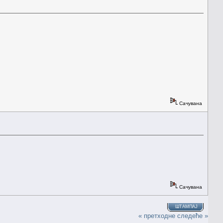
Сачувана
Сачувана
ШТАМПАЈ
« претходне
следеће »