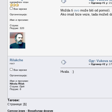
одомаћен члан
«
Одговор #1 у:
21.
Ван мреже
Možda ti
ovo
može biti od pomoći.
Ako imaš brze veze, tada možeš 
Организација:
Име и презиме:
Струка:
Поруке: 320
Rilakche
Одг: Vukova s
гост
«
Одговор #2 у:
17.
Ван мреже
Hvala. :)
Организација:
Име и презиме:
Nikola Rilak
Струка:
Djak
Поруке: 6
Тагови:
Странице: [
1
]
Српски језик - Вокабулар форум