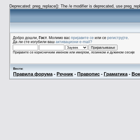
Deprecated: preg_replace(): The /e modifier is deprecated, use preg_re
Добро дошли,
Гост
. Молимо вас
пријавите се
или се
региструјте
.
Да ли сте изгубили ваш
активациони e-mail?
Пријавите се корисничким именом или имејлом, лозинком и дужином сесије
Вести
:
Правила форума
-
Речник
-
Правопис
-
Граматика
-
Вок