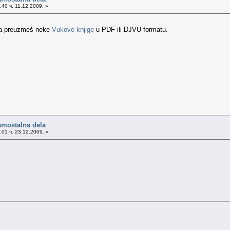
40 ч. 11.12.2009. »
da preuzmeš neke
Vukove knjige
u PDF ili DJVU formatu.
amostalna dela
01 ч. 23.12.2009. »