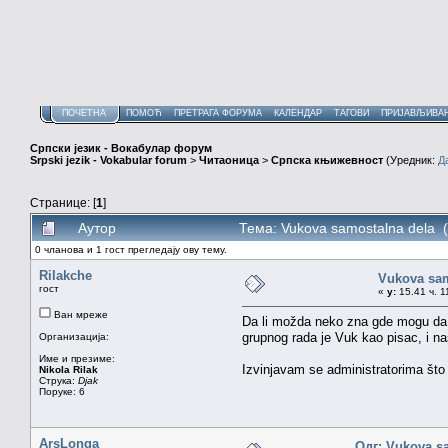
ПОЧЕТНА
ПОМОЋ
ПРЕТРАГА ФОРУМА
КАЛЕНДАР
ТАГОВИ
ПРИЈАВЉИВА
Српски језик - Вокабулар форум
Srpski jezik - Vokabular forum
>
Читаоница
>
Српска књижевност
(Уредник:
Д
Странице: [
1
]
Аутор
Тема: Vukova samostalna dela 
0 чланова и 1 гост прегледају ову тему.
Rilakche
Vukova sam
гост
«
у:
15.41 ч. 1
Ван мреже
Da li možda neko zna gde mogu da
grupnog rada je Vuk kao pisac, i n
Организација:
Име и презиме:
Izvinjavam se administratorima što
Nikola Rilak
Струка:
Djak
Поруке: 6
ArsLonga
Одг: Vukova s