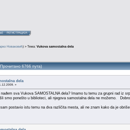
ЊЕ
РЕГИСТРАЦИЈА
арко Новаковић
) > Тема:
Vukova samostalna dela
(Прочитано 6766 пута)
ostalna dela
1.12.2009. »
 nađem sva Vukova SAMOSTALNA dela? Imamo tu temu za grupni rad iz srps
ašli smo ponešto u biblioteci, ali njegova samostalna dela ne možemo. Dobr
 sam postavio istu temu na dva različita mesta, ali ne znam kako da je obr
amostalna dela