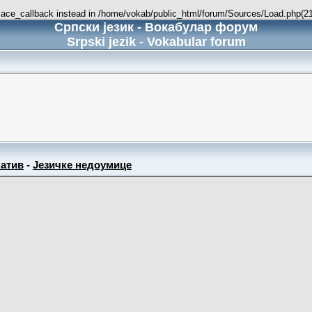
place_callback instead in /home/vokab/public_html/forum/Sources/Load.php(216
Српски језик - Вокабулар форум
Srpski jezik - Vokabular forum
атив
-
Језичке недоумице