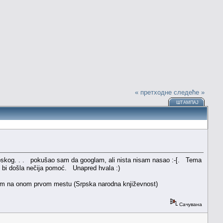
« претходне
следеће »
ШТАМПАЈ
kog. . . pokušao sam da googlam, ali nista nisam nasao :-[. Tema
o bi došla nečija pomoć. Unapred hvala :)
išem na onom prvom mestu (Srpska narodna književnost)
Сачувана