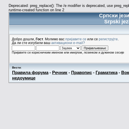
Deprecated: preg_replace(): The /e modifier is deprecated, use preg_re
runtime-created function on line 2
Српски јез
Srpski jez
Добро дошли,
Гост
. Молимо вас
пријавите се
или се
региструјте
.
Да ли сте изгубили ваш
активациони e-mail?
Пријавите се корисничким именом или имејлом, лозинком и дужином сесије
Вести
:
Правила форума
-
Речник
-
Правопис
-
Граматика
-
Вок
недоумице