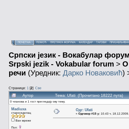
ПОЧЕТНА
ПОМОЋ
ПРЕТРАГА ФОРУМА
КАЛЕНДАР
ТАГОВИ
ПРИЈАВЉИВА
Српски језик - Вокабулар фору
Srpski jezik - Vokabular forum
>
О
речи
(Уредник:
Дарко Новаковић
)
Странице:
1
[
2
]
Све
Аутор
Тема: Ufati (Прочитано 18222 пута)
0 чланова и 1 гост прегледају ову тему.
Madiuxa
Одг: Ufati
староседелац
«
Одговор #15 у:
10.43 ч. 18.12.2009.
Ван мреже
Пол: