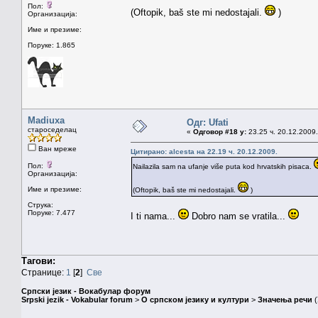
Пол:
(Oftopik, baš ste mi nedostajali.
)
Организација:
Име и презиме:
Поруке: 1.865
Madiuxa
Одг: Ufati
староседелац
«
Одговор #18 у:
23.25 ч. 20.12.2009.
Ван мреже
Цитирано: alcesta на 22.19 ч. 20.12.2009.
Пол:
Nailazila sam na ufanje više puta kod hrvatskih pisaca.
Организација:
Име и презиме:
(Oftopik, baš ste mi nedostajali.
)
Струка:
Поруке: 7.477
I ti nama...
Dobro nam se vratila...
Тагови:
Странице:
1
[
2
]
Све
Српски језик - Вокабулар форум
Srpski jezik - Vokabular forum
>
О српском језику и култури
>
Значења речи
(