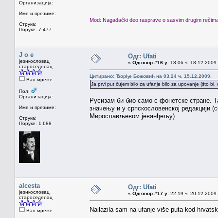
Организација:
Име и презиме:
Mod: Nagađački deo rasprave o sasvim drugim rečima,
Струка:
Поруке: 7.477
J o e
Одг: Ufati
језикословац
«
Одговор #16 у:
18.06 ч. 18.12.2009.
староседелац
Цитирано: Ђорђе Божовић на 03.24 ч. 15.12.2009.
Ван мреже
Ja prvi put čujem bilo za ufanje bilo za upovanje (što bi
Пол:
Организација:
Русизам би био само с фонетске стране. Т
Име и презиме:
значењу и у српскословенској редакцији (
Мирослављевом јеванђељу).
Струка:
Поруке: 1.688
alcesta
Одг: Ufati
језикословац
«
Одговор #17 у:
22.19 ч. 20.12.2009.
староседелац
Nailazila sam na ufanje više puta kod hrvats
Ван мреже