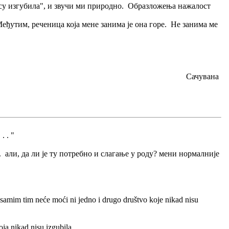
 нису изгубила", и звучи ми природно. Образложења нажалост
Међутим, реченица која мене занима је она горе. Не занима ме
Сачувана
 . "
. али, да ли је ту потребно и слагање у роду? мени нормалније
 samim tim neće moći ni jedno i drugo društvo koje nikad nisu
ja nikad nisu izgubila...