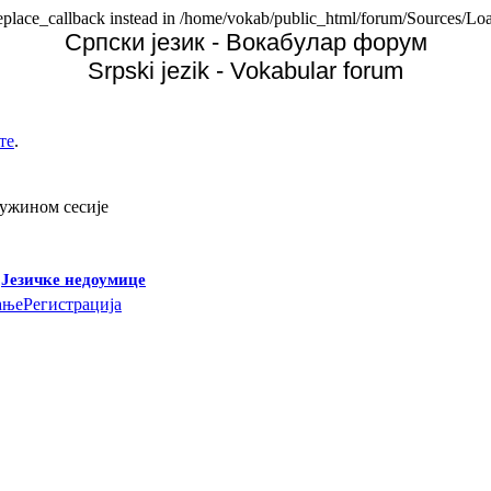
replace_callback instead in /home/vokab/public_html/forum/Sources/Loa
Српски језик - Вокабулар форум
Srpski jezik - Vokabular forum
те
.
дужином сесије
-
Језичке недоумице
ање
Регистрација