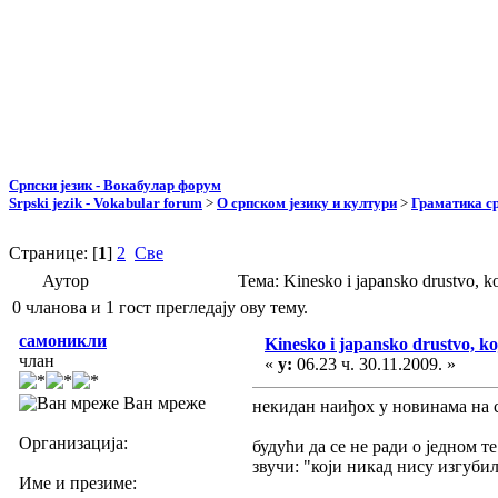
Српски језик - Вокабулар форум
Srpski jezik - Vokabular forum
>
О српском језику и култури
>
Граматика ср
Странице: [
1
]
2
Све
Аутор
Тема: Kinesko i japansko drustvo, 
0 чланова и 1 гост прегледају ову тему.
самоникли
Kinesko i japansko drustvo, koj
члан
«
у:
06.23 ч. 30.11.2009. »
Ван мреже
некидан наиђох у новинама на сљ
Организација:
будући да се не ради о једном т
звучи: "који никад нису изгубили.
Име и презиме: