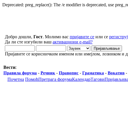
Deprecated: preg_replace(): The /e modifier is deprecated, use preg_
Добро дошли,
Гост
. Молимо вас
пријавите се
или се
региструј
Да ли сте изгубили ваш
активациони e-mail?
Пријавите се корисничким именом или имејлом, лозинком и 
Вести
:
Правила форума
-
Речник
-
Правопис
-
Граматика
-
Вокатив
Почетна
Помоћ
Претрага форума
Календар
Тагови
Пријављив