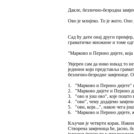
Дакле, безлично-безродна замје
Ово је млијеко. То је жито. Оно
Сад ћу дати онај други примјер
граматичке множине и томе одг
"Марково и Перино дијете, која 
Увјерен сам да нико никад то не 
једнини који представља грамат
безлично-безродне замјенице. О
1. "Марково и Перино дијете" п
2. "Марково дијете и Перино диј
3. "ово и још ово", које пошто 
4. "ови", чему додајемо замјени
5. "ови, који...", након чега ј
6. "Марково и Перино дијете, ко
Кључан је четврти корак. Нако
Створена замјеница ће, јасно, 
једнини (пише то у приложеном 