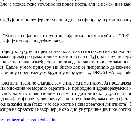
. Мало је можда теже уочљиво из првог поста, али ја немам ни ик
 и Дујином посту, јер сте увели и дискусију праву терминологију, 
 "Кинеско и јапанско друштво, која никад нису изгубила..." Теб
који је испод слиједећих пасуса.
а цијелу клаузулу испред зареза, која, иако синтаксно не садржи
имамо примјере граматичке множине (хвала, Дуја, за стручни терм
а, семантика, између осталог, огледа у нашем процесу замишљањ
жи. Дакле, у мом примјеру, ми бисмо док се пипремамо да каже
ави ону горепоменуту Брунину клаузулу "..., DRUŠTVA koja nikad
 клепили правило слагања замјенице са именицом. Ја предлажем 
их множина не морамо баратати, и природно и здраворазумски ни
мислим да ми у глави сводимо елементе дотичних клаузула на не
даљи је мој излет у ову науку), али предложићу вам ово: да је т
зродна замјеница (тако ју је бар крстио неки хрватски лингвиста
бзира на хрватски извор, јер је ово дио унутрашње језичке логике
.Bezlino-bezrodne_zamjenice.doc