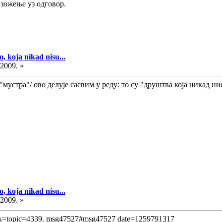
азожење уз одговор.
, koja nikad nisu...
.2009. »
а "мустра"/ ово делује сасвим у реду: то су "друштва која никад
, koja nikad nisu...
.2009. »
k=topic=4339. msg47527#msg47527 date=1259791317