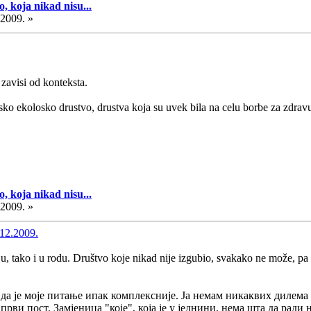
, koja nikad nisu...
.2009. »
zavisi od konteksta.
ko ekolosko drustvo, drustva koja su uvek bila na celu borbe za zdravu
, koja nikad nisu...
.2009. »
12.2009.
ju, tako i u rodu. Društvo koje nikad nije izgubio, svakako ne može, pa
 да је моје питање ипак комплексније. Ја немам никаквих дилема 
рви пост. Замјеница "које", која је у једнини, нема шта да ради н