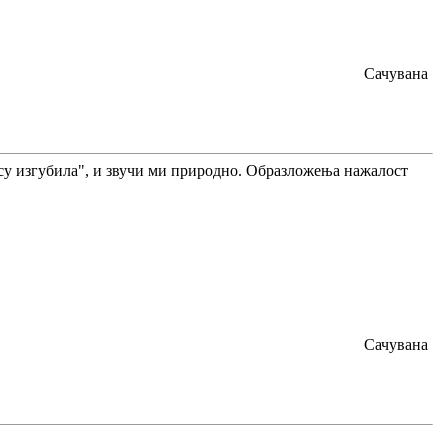
Сачувана
 нису изгубила", и звучи ми природно. Образложења нажалост
Сачувана