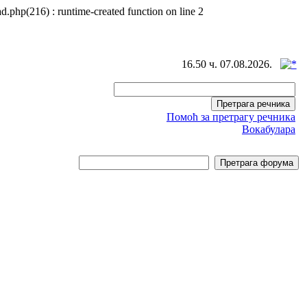
d.php(216) : runtime-created function on line 2
16.50 ч. 07.08.2026.
Помоћ за претрагу речника
Вокабулара