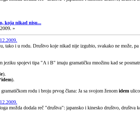
, koja nikad nisu...
.2009. »
12.2009.
ju, tako i u rodu. Društvo koje nikad nije izgubio, svakako ne može, pa
 jeziku spojevi tipa "A i B" imaju gramatičku množinu kad se posmatra
de
).
*
idem
).
 u gramatičkom rodu i broju prvog člana: Ja sa svojom ženom
idem
ulico
12.2009.
azloga možda dodala reč "društva": japansko i kinesko društvo, društva ko