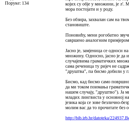
Поруке: 134
којих су обје у множини, је л'
мора постојати и у роду.
Без обзира, захвалан сам на твом
становиште.
Поновићу, мени рогобатно звучи
савршено аналогним примјером, 
Јасно је, замјеница се односи н
множину. Односно, јасно је да 
случајевима граматичких множин
сама реченица ту ријеч не садр
"друштва", па бисмо добили у гл
Бисмо, кад бисмо само површно
да ми током поимања граматичк
нашем случају, "друштво"). Ја 
младих лингвиста у основној нај
језика која се зове безлично-бе
молим вас да то прочитате без о
http://bib.irb.hr/datoteka/224937