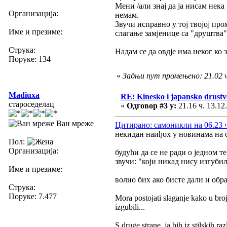
Мени /али знај да ја нисам нек
Организација:
немам.
Звучи исправно у тој твојој пр
Име и презиме:
слагање замјенице са "друштва"
Струка:
Надам се да овдје има неког ко 
Поруке: 134
«
Задњи пут промењено: 21.02 ч
Madiuxa
RE: Kinesko i japansko drustvo
староседелац
«
Одговор #3 у:
21.16 ч. 13.12
Ван мреже
Цитирано: самоникли на 06.23 ч
некидан наиђох у новинама на сљ
Пол:
Организација:
будући да се не ради о једном т
звучи: "који никад нису изгубили.
Име и презиме:
волио бих ако бисте дали и обр
Струка:
Поруке: 7.477
Mora postojati slaganje kako u bro
izgubili...
S druge strane, ja bih iz stilskih r