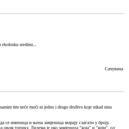
 ekolosku sredinu...
Сачувана
 samim tim neće moći ni jedno i drugo društvo koje nikad nisu
да се именица и њена замјеница морају слагати у броју.
а овом топику. Дилема је око замјеница "која" и "који", од