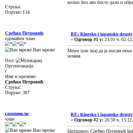
волио бих ако бисте дали и обр
Струка:
Поруке: 134
Срећко Петровић
RE: Kinesko i japansko drustvo
одомаћен члан
«
Одговор #1 у:
23.01 ч. 02.12
Ван мреже
Мени /али знај да ја нисам нек
немам.
Пол:
Организација:
/
Име и презиме:
Срећко Петровић
Струка:
Поруке: 387
самоникли
RE: Kinesko i japansko drustvo
члан
«
Одговор #2 у:
20.59 ч. 13.12
Ван мреже
Цитирано: Срећко Петровић lin