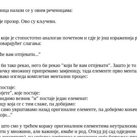
ница налази се у овим реченицама:
 је прозор. Ово су кључеви.
, који је стопостотно аналоган почетном и гдје је још изражениј
оварајућег слагања:
ће вам отпјевати..."
би тако рекао, него би рекао "који ће вам отпјевати". Зашто је то
ичку множину припремамо замјеницу, тада елементе прво ментално
вако изгледа комплетан ментални процес:
остаје:
ете", које постаје:
видимо везник "и" постаје један елеменат:
цу која се с тим слаже, па добијамо:
ош само уврштавамо назад оригиналне елементе, па добијемо конач
ји..."
н што смо у трећем кораку оригиналним елементима неутрализов
бити у множини, али важније, имаће и род. Откуд јој сад одједно
документу), па ниједна замјеница у множини није безродна; прос