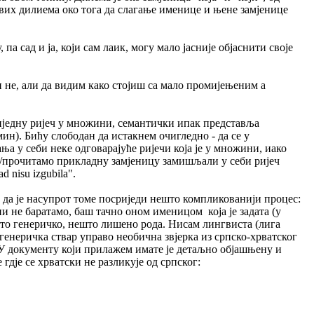
аквих дилиема око тога да слагање именице и њене замјенице
па сад и ја, који сам лаик, могу мало јасније објаснити своје
и не, али да видим како стојиш са мало промијењеним а
 ниједну ријеч у множини, семантички ипак представља
ин). Бићу слободан да истакнем очигледно - да се у
а у себи неке одговарајуће ријечи која је у множини, иако
мо/прочитамо прикладну замјеницу замишљали у себи ријеч
 nisu izgubila".
да је насупрот томе посриједи нешто компликованији процес:
 не баратамо, баш тачно оном именицом која је задата (у
што генеричко, нешто лишено рода. Нисам лингвиста (лига
а генеричка ствар управо необична звјерка из српско-хрватског
). У документу који прилажем имате је детаљно објашњену и
 гдје се хрватски не разликује од српског: