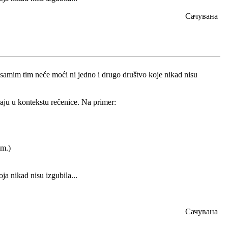
Сачувана
 samim tim neće moći ni jedno i drugo društvo koje nikad nisu
ju u kontekstu rečenice. Na primer:
m.)
ja nikad nisu izgubila...
Сачувана