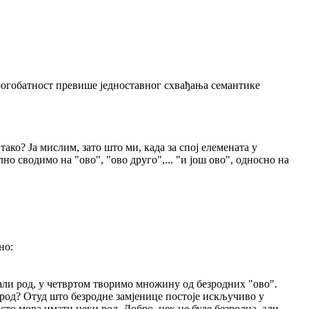
а рогобатност превише једноставног схвађања семантике
 тако? Ја мислим, зато што ми, када за спој елемената у
 сводимо на "ово", "ово друго",... "и још ово", односно на
но:
али род, у четвртом творимо множину од безродних "ово".
м род? Отуд што безродне замјенице постоје искључиво у
то мора имати неки род. Добро, нек не буде безродна, али