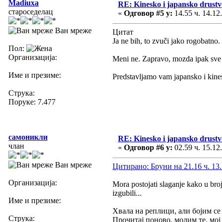
Madiuxa
RE: Kinesko i japansko drustvo
староседелац
«
Одговор #5 у:
14.55 ч. 14.12
Ван мреже
Цитат
Ja ne bih, to zvuči jako rogobatno.
Пол:
Организација:
Meni ne. Zapravo, mozda ipak sve 
Име и презиме:
Predstavljamo vam japansko i kines
Струка:
Поруке: 7.477
самоникли
RE: Kinesko i japansko drustvo
члан
«
Одговор #6 у:
02.59 ч. 15.12
Ван мреже
Цитирано: Бруни на 21.16 ч. 13.
Организација:
Mora postojati slaganje kako u bro
izgubili...
Име и презиме:
Хвала на реплици, али бојим се
Струка:
Прочитај поново, молим те, мој п