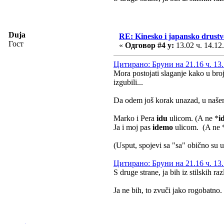
Duja
RE: Kinesko i japansko drustvo
Гост
«
Одговор #4 у:
13.02 ч. 14.12
Цитирано: Бруни на 21.16 ч. 13.
Mora postojati slaganje kako u bro
izgubili...
Da odem još korak unazad, u našem
Marko i Pera
idu
ulicom. (A ne *
i
Ja i moj pas
idemo
ulicom. (A ne 
(Usput, spojevi sa "sa" obično su
Цитирано: Бруни на 21.16 ч. 13.
S druge strane, ja bih iz stilskih r
Ja ne bih, to zvuči jako rogobatno.