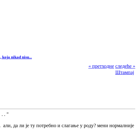
 koja nikad nisu...
« претходне
следеће »
Штампај
 . "
. али, да ли је ту потребно и слагање у роду? мени нормалније