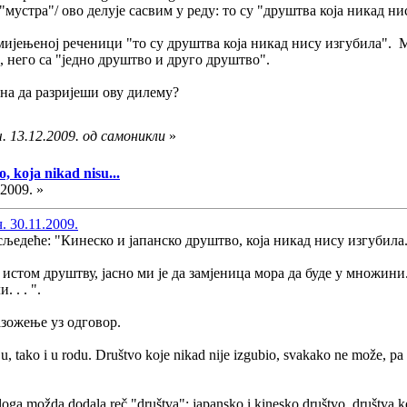
а "мустра"/ ово делује сасвим у реду: то су "друштва која никад
омијењеној реченици "то су друштва која никад нису изгубила". 
, него са "једно друштво и друго друштво".
зна да разријеши ову дилему?
. 13.12.2009. од самоникли
»
, koja nikad nisu...
.2009. »
. 30.11.2009.
едеће: "Кинеско и јапанско друштво, која никад нису изгубила. .
е истом друштву, јасно ми је да замјеница мора да буде у множини
 . . ".
азожење уз одговор.
ju, tako i u rodu. Društvo koje nikad nije izgubio, svakako ne može, pa
azloga možda dodala reč "društva": japansko i kinesko društvo, društva ko