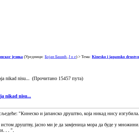
пског језика
(Уредници:
Бојан Башић
,
J o e
) > Тема:
Kinesko i japansko drustvo,
koja nikad nisu... (Прочитано 15457 пута)
a nikad nisu...
едеће: "Кинеско и јапанско друштво, која никад нису изгубила. .
е истом друштву, јасно ми је да замјеница мора да буде у множини
 . . ".