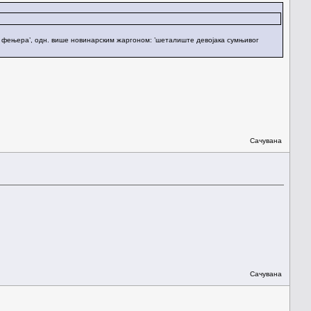
них фењера’, одн. више новинарским жаргоном: ’шеталиште девојака сумњивог
Сачувана
Сачувана