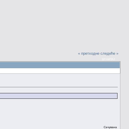
« претходне
следеће »
ШТАМПАЈ
Сачувана