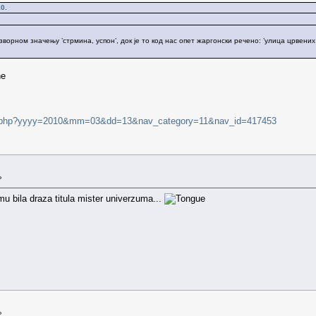
0.
изворном значењу ’стрмина, успон’, док је то код нас опет жаргонски речено: ’улица црве
ne
ndex.php?yyyy=2010&mm=03&dd=13&nav_category=11&nav_id=417453
»
u bila draza titula mister univerzuma...
»