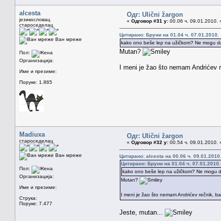
alcesta
Одг: Ulični žargon
језикословац
«
Одговор #31 у:
00.06 ч. 09.01.2010. 
староседелац
Цитирано: Бруни на 01.04 ч. 07.01.2010.
Ван мреже
kako ono beše lep na užičkom? Ne mogu da 
Mutan?
Пол:
Организација:
I meni je žao što nemam Andrićev re
Име и презиме:
Поруке: 1.865
Madiuxa
Одг: Ulični žargon
староседелац
«
Одговор #32 у:
00.54 ч. 09.01.2010. 
Ван мреже
Цитирано: alcesta на 00.06 ч. 09.01.2010
Цитирано: Бруни на 01.04 ч. 07.01.2010.
Пол:
kako ono beše lep na užičkom? Ne mogu da 
Организација:
Mutan?
Име и презиме:
I meni je žao što nemam Andrićev rečnik, ba
Струка:
Поруке: 7.477
Jeste, mutan...