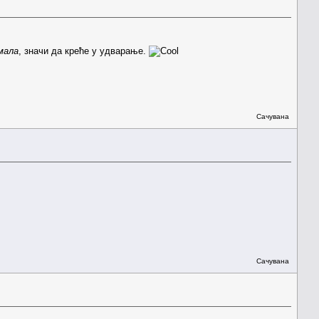
мала
, значи да креће у удварање.
Сачувана
Сачувана