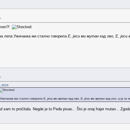
»
м леп?!
дна лепа Ужичанка ми стално говорила
Е, јеси ми мутан
кад ово,
Е, јеси
»
1.2010.
а Ужичанка ми стално говорила
Е, јеси ми мутан
кад ово,
Е, јеси ми мутан
кад оно, а ја се 
ad sam to pročitala. Negde je to Peđa pisao... Što je onaj frajer mutan... Zgod