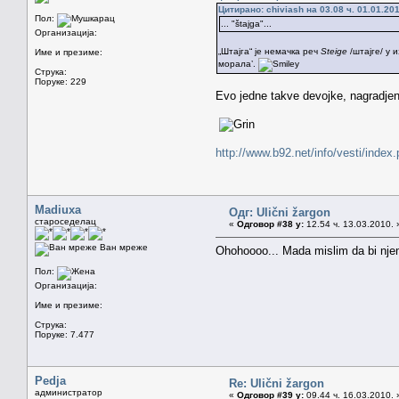
Цитирано: chiviash на 03.08 ч. 01.01.201
Пол:
... "štajga"...
Организација:
„Штајга“ је немачка реч
Steige
/штајге/ у 
Име и презиме:
морала’.
Струка:
Поруке: 229
Evo jedne takve devojke, nagradje
http://www.b92.net/info/vesti/i
Madiuxa
Одг: Ulični žargon
староседелац
«
Одговор #38 у:
12.54 ч. 13.03.2010. 
Ван мреже
Ohohoooo... Mada mislim da bi njem
Пол:
Организација:
Име и презиме:
Струка:
Поруке: 7.477
Pedja
Re: Ulični žargon
администратор
«
Одговор #39 у:
09.44 ч. 16.03.2010. 