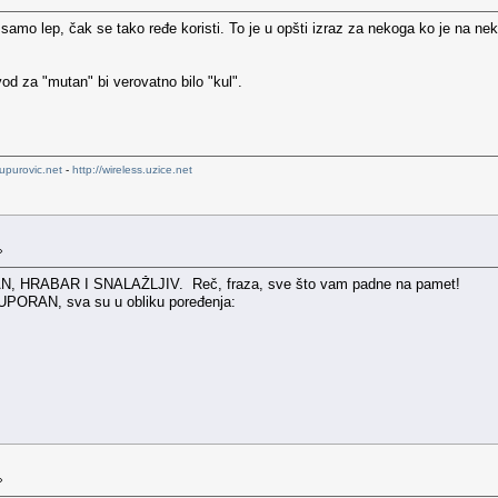
mo lep, čak se tako ređe koristi. To je u opšti izraz za nekoga ko je na neki
od za "mutan" bi verovatno bilo "kul".
upurovic.net
-
http://wireless.uzice.net
»
RAN, HRABAR I SNALAŽLJIV. Reč, fraza, sve što vam padne na pamet!
 UPORAN, sva su u obliku poređenja:
»