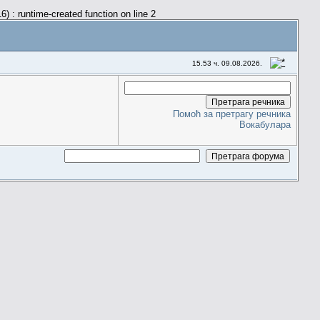
) : runtime-created function on line 2
15.53 ч. 09.08.2026.
Помоћ за претрагу речника
Вокабулара