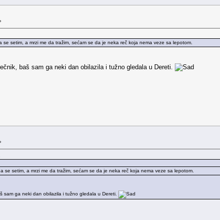
»
se setim, a mrzi me da tražim, sećam se da je neka reč koja nema veze sa lepotom.
čnik, baš sam ga neki dan obilazila i tužno gledala u Dereti.
»
.
se setim, a mrzi me da tražim, sećam se da je neka reč koja nema veze sa lepotom.
š sam ga neki dan obilazila i tužno gledala u Dereti.