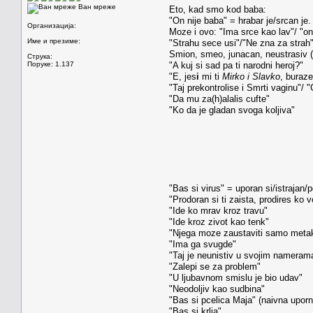
Ван мреже
Eto, kad smo kod baba:
"On nije baba" = hrabar je/srcan je.
Организација:
Moze i ovo: "Ima srce kao lav"/ "on
Име и презиме:
"Strahu sece usi"/"Ne zna za strah"
Smion, smeo, junacan, neustrasiv ('
Струка:
Поруке: 1.137
"A kuj si sad pa ti narodni heroj?"
"E, jes
i
mi ti
Mirko i Slavko
, buraze
"Taj prekontrolise i Smrti vaginu"/ 
"Da mu za(h)alalis cufte"
"Ko da je gladan svoga koljiva"
"Bas si virus" = uporan si/istrajan/
"Prodoran si ti zaista, prodires ko
"Ide ko mrav kroz travu"
"Ide kroz zivot kao tenk"
"Njega moze zaustaviti samo meta
"Ima ga svugde"
"Taj je neunistiv u svojim nameram
"Zalepi se za problem"
"U ljubavnom smislu je bio udav"
"Neodoljiv kao sudbina"
"Bas si pcelica Maja" (naivna uporn
"Bas si krlja"