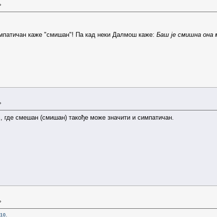
»
симпатичан каже "смишан"! Па кад неки Далмош каже:
Баш је смишна она 
»
ј, где смешан (смишан) такође може значити и симпатичан.
»
10.