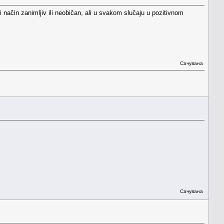
 način zanimljiv ili neobičan, ali u svakom slučaju u pozitivnom
Сачувана
Сачувана