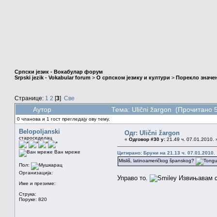
Српски језик - Вокабулар форум
Srpski jezik - Vokabular forum
>
О српском језику и култури
>
Порекло значе
Странице:
1
2
[
3
]
Све
Аутор
Тема: Ulični žargon (Прочитано 
0 чланова и 1 гост прегледају ову тему.
Belopoljanski
Одг: Ulični žargon
староседелац
«
Одговор #30 у:
21.49 ч. 07.01.2010. 
Ван мреже
Цитирано: Бруни на 21.13 ч. 07.01.2010.
Misliš, latinoameričkog španskog?
Пол:
Организација:
Управо то.
Извињавам с
Име и презиме:
Струка:
Поруке: 820