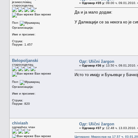
језикословац
«
Одговор #35 у:
09.00 ч. 09.01.2010. 
староседелац
Да и ја мало додам:
Ван мреже
У Далмацији се за некога ко је 
Пол:
Организација:
Име и презиме:
Струка:
Поруке: 1.457
Belopoljanski
Одг: Ulični žargon
староседелац
«
Одговор #36 у:
13.50 ч. 09.01.2010. 
Ван мреже
Исто то имају и Буњевци у Бачко
Пол:
Организација:
Име и презиме:
Струка:
Поруке: 820
chiviash
Одг: Ulični žargon
одомаћен члан
«
Одговор #37 у:
12.48 ч. 13.03.2010. 
Ван мреже
Цитирано: Мирослав на 17.57 ч. 03.01.20