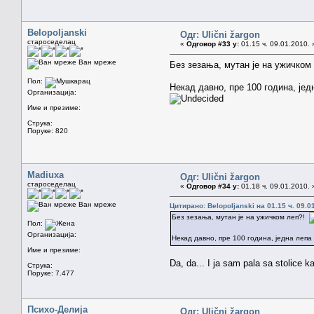
Belopoljanski
Одг: Ulični žargon
староседелац
«
Одговор #33 у:
01.15 ч. 09.01.2010. 
Ван мреже
Без зезања, мутан је на ужичко
Пол:
Некад давно, пре 100 година, је
Организација:
Име и презиме:
Струка:
Поруке: 820
Madiuxa
Одг: Ulični žargon
староседелац
«
Одговор #34 у:
01.18 ч. 09.01.2010. 
Ван мреже
Цитирано: Belopoljanski на 01.15 ч. 09.0
Без зезања, мутан је на ужичком леп?!
Пол:
Организација:
Некад давно, пре 100 година, једна леп
Име и презиме:
Da, da... I ja sam pala sa stolice k
Струка:
Поруке: 7.477
Психо-Делија
Одг: Ulični žargon