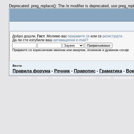
Deprecated: preg_replace(): The /e modifier is deprecated, use preg_re
Добро дошли,
Гост
. Молимо вас
пријавите се
или се
региструјте
.
Да ли сте изгубили ваш
активациони e-mail?
Пријавите се корисничким именом или имејлом, лозинком и дужином сесије
Вести
:
Правила форума
-
Речник
-
Правопис
-
Граматика
-
Вок
ПОЧЕТНА
ПОМОЋ
ПРЕТРАГА ФОРУМА
КАЛЕНДАР
ТАГОВИ
ПРИЈАВЉИВА