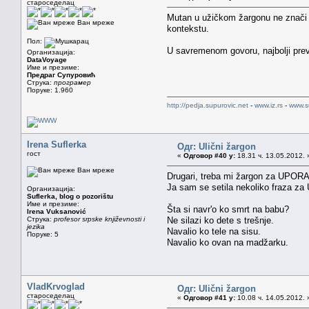
староседелац
Mutan u užičkom žargonu ne znači sa
Ван мреже
kontekstu.
Пол:
U savremenom govoru, najbolji prev
Организација:
DataVoyage
Име и презиме:
Предраг Супуровић
Струка:
програмер
Поруке: 1.960
http://pedja.supurovic.net
-
www.iz.rs
-
www.s
Irena Suflerka
Одг: Ulični žargon
гост
«
Одговор #40 у:
18.31 ч. 13.05.2012. 
Ван мреже
Drugari, treba mi žargon za UPO
Ja sam se setila nekoliko fraza za
Организација:
Suflerka, blog o pozorištu
Име и презиме:
Šta si navr'o ko smrt na babu?
Irena Vuksanović
Струка:
profesor srpske književnosti i
Ne silazi ko dete s trešnje.
jezika
Navalio ko tele na sisu.
Поруке: 5
Navalio ko ovan na madžarku.
VladKrvoglad
Одг: Ulični žargon
староседелац
«
Одговор #41 у:
10.08 ч. 14.05.2012. 