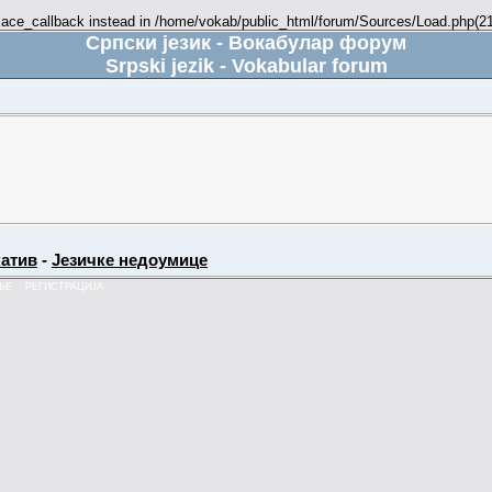
place_callback instead in /home/vokab/public_html/forum/Sources/Load.php(216
Српски језик - Вокабулар форум
Srpski jezik - Vokabular forum
атив
-
Језичке недоумице
ЊЕ
РЕГИСТРАЦИЈА