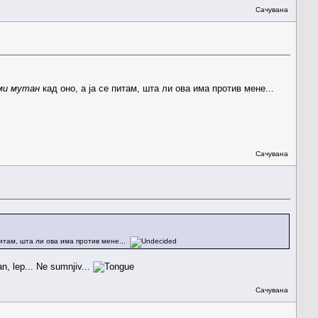
Сачувана
 ми мутан
кад оно, а ја се питам, шта ли ова има против мене...
Сачувана
питам, шта ли ова има против мене...
an, lep... Ne sumnjiv...
Сачувана