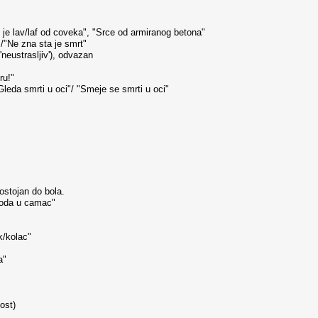
 je lav/laf od coveka", "Srce od armiranog betona"
/"Ne zna sta je smrt"
neustrasljiv'), odvazan
ru!"
"Gleda smrti u oci"/ "Smeje se smrti u oci"
postojan do bola.
 voda u camac"
k/kolac"
a"
ost)