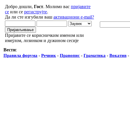
Добро дошли,
Гост
. Молимо вас
пријавите
се
или се
региструјте
.
Да ли сте изгубили ваш
активациони e-mail?
Пријавите се корисничким именом или
имејлом, лозинком и дужином сесије
Вести
:
Правила форума
-
Речник
-
Правопис
-
Граматика
-
Вокатив