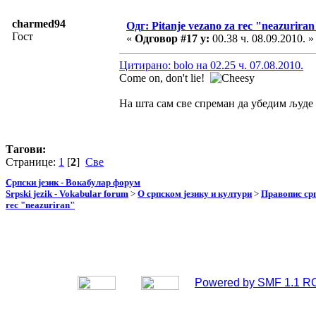
charmed94
Одг: Pitanje vezano za rec "neazuriran
Гост
«
Одговор #17 у:
00.38 ч. 08.09.2010. »
Цитирано: bolo на 02.25 ч. 07.08.2010.
Come on, don't lie!
На шта сам све спреман да убедим људе 
Тагови:
Странице:
1
[
2
]
Све
Српски језик - Вокабулар форум
Srpski jezik - Vokabular forum
>
О српском језику и култури
>
Правопис срп
rec "neazuriran"
Powered by SMF 1.1 R