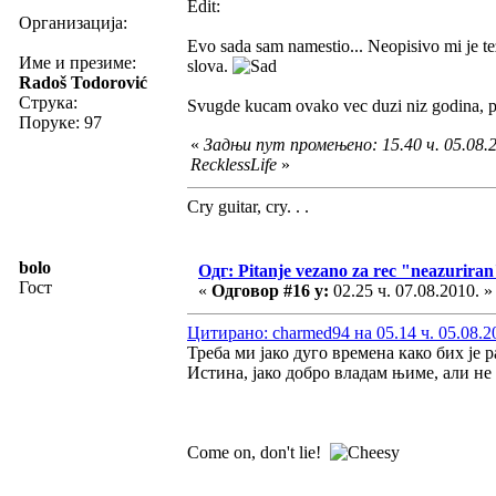
Edit:
Организација:
Evo sada sam namestio... Neopisivo mi je te
Име и презиме:
slova.
Radoš Todorović
Струка:
Svugde kucam ovako vec duzi niz godina, 
Поруке: 97
«
Задњи пут промењено: 15.40 ч. 05.08.2
RecklessLife
»
Cry guitar, cry. . .
bolo
Одг: Pitanje vezano za rec "neazuriran
Гост
«
Одговор #16 у:
02.25 ч. 07.08.2010. »
Цитирано: charmed94 на 05.14 ч. 05.08.2
Треба ми јако дуго времена како бих је р
Истина, јако добро владам њиме, али не
Come on, don't lie!