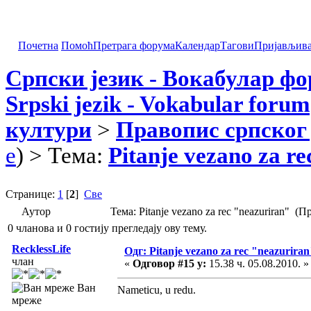
Почетна
Помоћ
Претрага форума
Календар
Тагови
Пријављив
Српски језик - Вокабулар ф
Srpski jezik - Vokabular forum
култури
>
Правопис српског 
e
) > Тема:
Pitanje vezano za r
Странице:
1
[
2
]
Све
Аутор
Тема: Pitanje vezano za rec "neazuriran" (
0 чланова и 0 гостију прегледају ову тему.
RecklessLife
Одг: Pitanje vezano za rec "neazuriran
члан
«
Одговор #15 у:
15.38 ч. 05.08.2010. »
Ван
Nameticu, u redu.
мреже