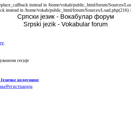
replace_callback instead in /home/vokab/public_html/forum/Sources/Loa
back instead in /home/vokab/public_html/forum/Sources/Load.php(216) :
Српски језик - Вокабулар форум
Srpski jezik - Vokabular forum
те
.
дужином сесије
-
Језичке недоумице
ање
Регистрација