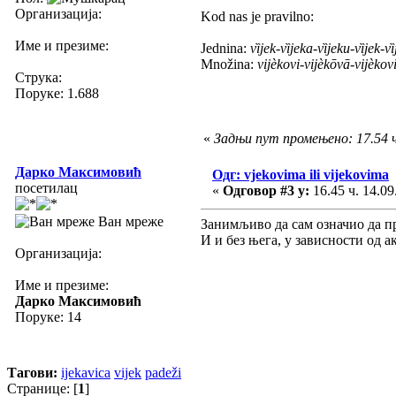
Организација:
Kod nas je pravilno:
Име и презиме:
Jednina:
vȉjek-vȉjeka-vȉjeku-vȉjek-v
Množina:
vijèkovi-vijèkōvā-vijèko
Струка:
Поруке: 1.688
«
Задњи пут промењено: 17.54 ч.
Дарко Максимовић
Одг: vjekovima ili vijekovima
посетилац
«
Одговор #3 у:
16.45 ч. 14.09
Ван мреже
Занимљиво да сам означио да пр
И и без њега, у зависности од 
Организација:
Име и презиме:
Дарко Максимовић
Поруке: 14
Тагови:
ijekavica
vijek
padeži
Странице: [
1
]