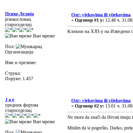
Психо-Делија
Одг: vjekovima ili vijekovima
језикословац
«
Одговор #1 у:
12.48 ч. 31.08
староседелац
Кликни на ХЈП-у на Изведени о
Ван мреже
Пол:
Организација:
Име и презиме:
Струка:
Поруке: 1.457
J o e
Одг: vjekovima ili vijekovima
уредник форума
«
Одговор #2 у:
13.01 ч. 31.08
староседелац
Ne mora da znači da Hrvati imaju 
Ван мреже
Mislim da si pogrešio, Darko, pr
Пол: