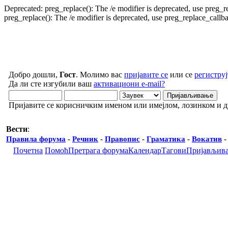
Deprecated: preg_replace(): The /e modifier is deprecated, use preg_
preg_replace(): The /e modifier is deprecated, use preg_replace_call
Добро дошли,
Гост
. Молимо вас
пријавите се
или се
региструј
Да ли сте изгубили ваш
активациони e-mail?
Пријавите се корисничким именом или имејлом, лозинком и 
Вести
:
Правила форума
-
Речник
-
Правопис
-
Граматика
-
Вокатив
Почетна
Помоћ
Претрага форума
Календар
Тагови
Пријављив