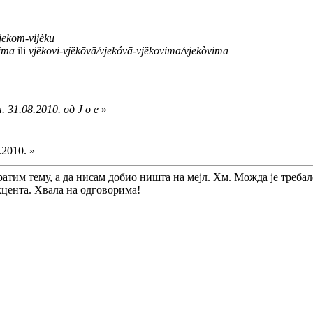
ȉjekom-vijèku
vima
ili
vjȅkovi-vjȅkōvā/vjekóvā-vjȅkovima/vjekòvima
 31.08.2010. од J o e
»
.2010. »
атим тему, а да нисам добио ништа на мејл. Хм. Можда је требало
акцента. Хвала на одговорима!