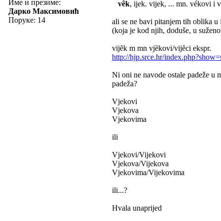
Име и презиме:
vêk
, ijek. vijek, ... mn. vékovi
Дарко Максимовић
Поруке: 14
ali se ne bavi pitanjem tih oblika 
(koja je kod njih, doduše, u sužen
vijȇk m mn vjȅkovi/vijȇci ekspr.
http://hjp.srce.hr/index.php?sho
Ni oni ne navode ostale padeže u m
padeža?
Vjekovi
Vjekova
Vjekovima
ili
Vjekovi/Vijekovi
Vjekova/Vijekova
Vjekovima/Vijekovima
ili...?
Hvala unaprijed