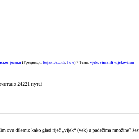
ског језика
(Уредници:
Бојан Башић
,
J o e
) > Тема:
vjekovima ili vijekovima
рочитано 24221 пута)
im ovu dilemu: kako glasi riječ „vijek“ (vek) u padežima množine? še