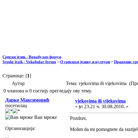
Српски језик - Вокабулар форум
Srpski jezik - Vokabular forum
>
О српском језику и култури
>
Правопис срп
Странице: [
1
]
Аутор
Тема: vjekovima ili vijekovima (П
0 чланова и 0 гостију прегледају ову тему.
Дарко Максимовић
vjekovima ili vijekovima
посетилац
«
у:
23.21 ч. 30.08.2010. »
Ван мреже
Pozdrav,
Организација:
Molim da mi pomognete da razriješ