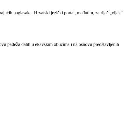
ajućih naglasaka. Hrvatski jezički portal, međutim, za riječ „vijek“
novu padeža datih u ekavskim oblicima i na osnovu predstavljenih