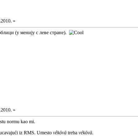
.2010. »
блици (у менију с леве стране).
.2010. »
istu normu kao mi.
ekucavajući iz RMS. Umesto
vêkōvā
treba
vékōvā
.