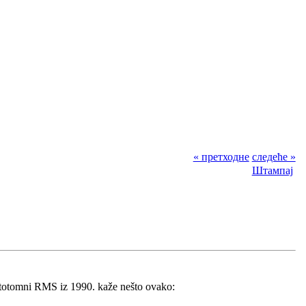
« претходне
следеће »
Штампај
stotomni RMS iz 1990. kaže nešto ovako: