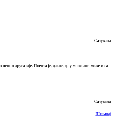
Сачувана
 нешто другачије. Поента је, дакле, да у множини може и са
Сачувана
Штампај