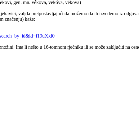
 i vëkovi, gen. mn. vêkōvā, vekóvā, vëkōvā)
u ijekavici, valjda pretpostavljajući da možemo da ih izvedemo iz odgovar
om značenju) kaže:
w=search_by_id&id=f19uXxl0
nožini. Ima li nešto u 16-tomnom rječniku ili se može zaključiti na os