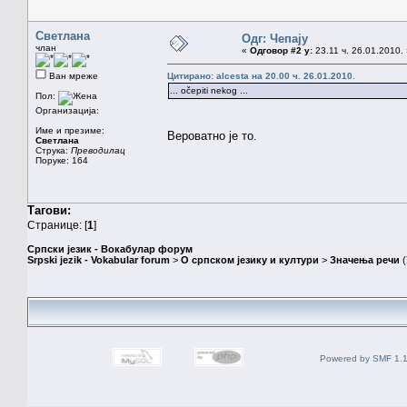
Светлана
Одг: Чепају
члан
«
Одговор #2 у:
23.11 ч. 26.01.2010.
Ван мреже
Цитирано: alcesta на 20.00 ч. 26.01.2010.
... očepiti nekog ...
Пол:
Организација:
Име и презиме:
Вероватно је то.
Светлана
Струка:
Преводилац
Поруке: 164
Тагови:
Странице: [
1
]
Српски језик - Вокабулар форум
Srpski jezik - Vokabular forum
>
О српском језику и култури
>
Значења речи
(
Powered by SMF 1.