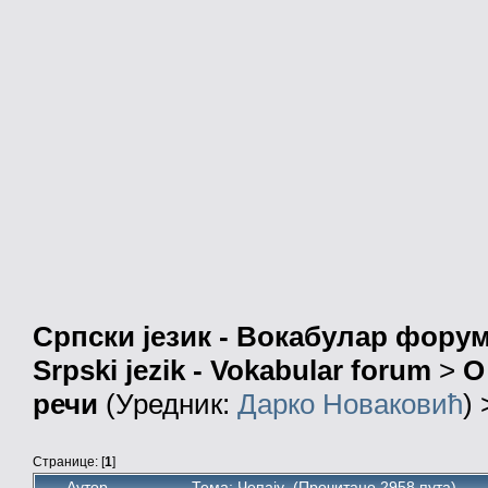
Српски језик - Вокабулар фору
Srpski jezik - Vokabular forum
>
О
речи
(Уредник:
Дарко Новаковић
)
Странице: [
1
]
Аутор
Тема: Чепају (Прочитано 2958 пута)