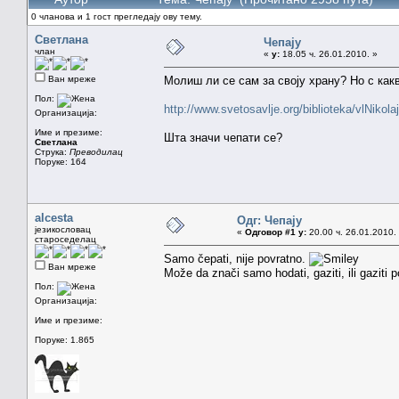
0 чланова и 1 гост прегледају ову тему.
Светлана
Чепају
члан
«
у:
18.05 ч. 26.01.2010. »
Ван мреже
Молиш ли се сам за своју храну? Но с как
Пол:
http://www.svetosavlje.org/biblioteka/vlNiko
Организација:
Име и презиме:
Шта значи чепати се?
Светлана
Струка:
Преводилац
Поруке: 164
alcesta
Одг: Чепају
језикословац
«
Одговор #1 у:
20.00 ч. 26.01.2010.
староседелац
Samo čepati, nije povratno.
Ван мреже
Može da znači samo hodati, gaziti, ili gaziti 
Пол:
Организација:
Име и презиме:
Поруке: 1.865