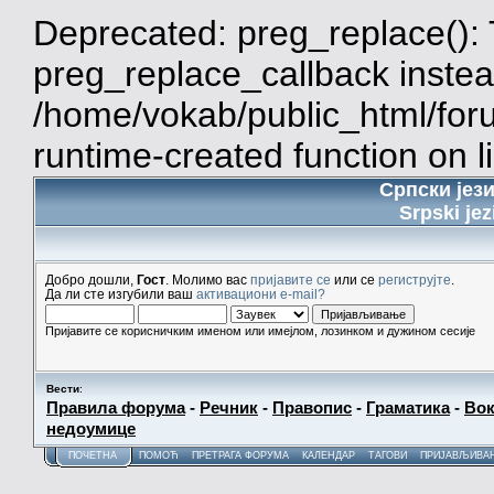
Deprecated: preg_replace(): 
preg_replace_callback instea
/home/vokab/public_html/for
runtime-created function on l
Српски јез
Srpski jez
Добро дошли,
Гост
. Молимо вас
пријавите се
или се
региструјте
.
Да ли сте изгубили ваш
активациони e-mail?
Пријавите се корисничким именом или имејлом, лозинком и дужином сесије
Вести
:
Правила форума
-
Речник
-
Правопис
-
Граматика
-
Вок
недоумице
ПОЧЕТНА
ПОМОЋ
ПРЕТРАГА ФОРУМА
КАЛЕНДАР
ТАГОВИ
ПРИЈАВЉИВА