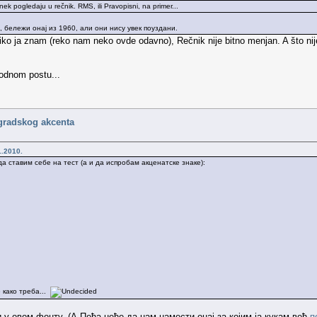
 nek pogledaju u rečnik. RMS, ili Pravopisni, na primer...
 бележи онај из 1960, али они нису увек поуздани.
liko ja znam (reko nam neko ovde odavno), Rečnik nije bitno menjan. A što ni
hodnom postu...
gradskog akcenta
1.2010.
да ставим себе на тест (а и да испробам акценатске знаке):
 како треба...
 у овом фонту. (А Пеђа неће да нам намести онај за којим ја кукам већ
п