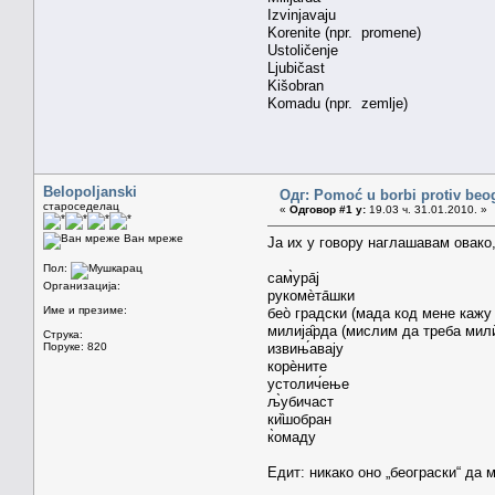
Izvinjavaju
Korenite (npr. promene)
Ustoličenje
Ljubičast
Kišobran
Komadu (npr. zemlje)
Belopoljanski
Одг: Pomoć u borbi protiv beo
староседелац
«
Одговор #1 у:
19.03 ч. 31.01.2010. »
Ван мреже
Ја их у говору наглашавам овако,
Пол:
сам̀ура̄ј
Организација:
рукомѐта̄шки
Име и презиме:
бео̀ градски (мада код мене кажу
милија̑рда (мислим да треба мил
Струка:
Поруке: 820
извињ́авају
корѐните
устолич́ење
љ̀убичаст
ки̏шобран
к̀омаду
Едит: никако оно „београски“ да 