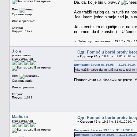
Ван мреже
Da, da, ko je bio u pravu?
Пол:
Ako tražiš razlog da im turiš na nos
Организација:
Joe, imam jedno pitanje sad ja, a 
Име и презиме:
Ja akcentujem drugačije npr. na ko
Струка:
Поруке: 7.477
ne umem da ih koristim)... U čemu 
«
Задњи пут промењено: 19.13 ч. 31.01.
J o e
Одг: Pomoć u borbi protiv beo
језикословац
«
Одговор #4 у:
19.10 ч. 31.01.2010. »
староседелац
Цитирано: Бруни на 19.08 ч. 31.01.2010.
Ван мреже
Ako tražiš razlog da im turiš na nos, reci im 
Пол:
Правописни не бележи акценте. У 
Организација:
Име и презиме:
Струка:
Поруке: 1.688
Madiuxa
Одг: Pomoć u borbi protiv beo
староседелац
«
Одговор #5 у:
19.14 ч. 31.01.2010. »
Ван мреже
Цитирано: J o e на 19.10 ч. 31.01.2010.
Цитирано: Бруни на 19.08 ч. 31.01.2010.