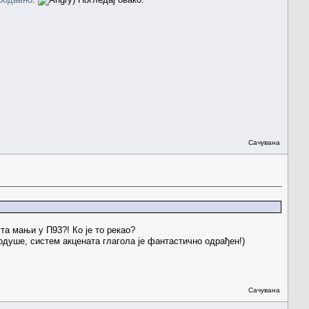
Сачувана
та мањи у П93?! Ко је то рекао?
Додуше, систем акцената глагола је фантастично одрађен!)
Сачувана