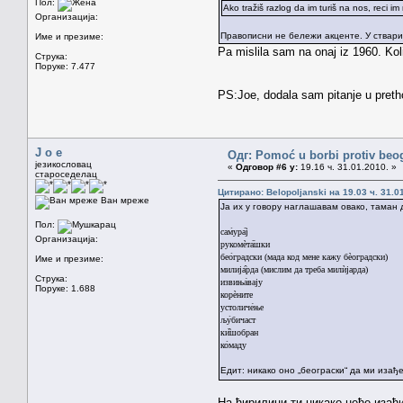
Пол:
Ako tražiš razlog da im turiš na nos, reci im
Организација:
Правописни не бележи акценте. У ствари,
Име и презиме:
Pa mislila sam na onaj iz 1960. Ko
Струка:
Поруке: 7.477
PS:Joe, dodala sam pitanje u pret
J o e
Одг: Pomoć u borbi protiv beo
језикословац
«
Одговор #6 у:
19.16 ч. 31.01.2010. »
староседелац
Цитирано: Belopoljanski на 19.03 ч. 31.0
Ван мреже
Ја их у говору наглашавам овако, таман 
Пол:
сам̀ура̄ј
Организација:
рукомѐта̄шки
бео̀градски (мада код мене кажу бѐоградски)
Име и презиме:
милија̑рда (мислим да треба милѝјарда)
Струка:
извиња́вају
Поруке: 1.688
корѐните
устоличе́ње
љу̀бичаст
ки̏шобран
ко̀маду
Едит: никако оно „београски“ да ми изађе
На ћирилици ти никако неће изаћи