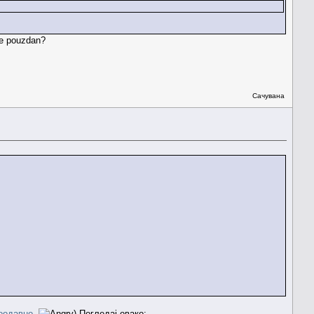
je pouzdan?
Сачувана
оодавно
.
) Погледај овако: