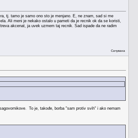
pira, tj. tamo je samo ono sto je menjano. E, ne znam, sad si me
a. Ali meni je nekako ostalo u pameti da je recnik ok da se koristi,
i treva akcenat, ja uvek uzmem taj recnik. Sad ispade da ne radim
Сачувана
sagovornikove. To je, takođe, borba "sam protiv svih" i ako nemam