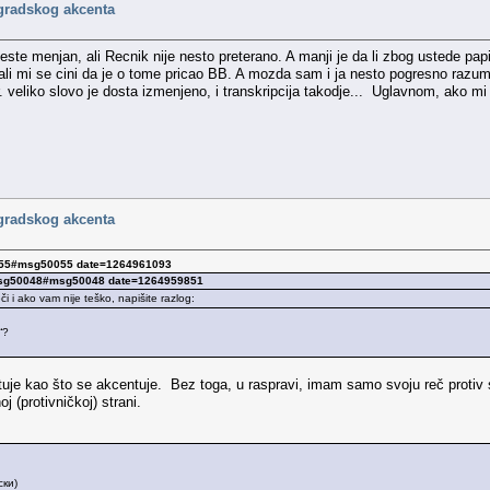
gradskog akcenta
ste menjan, ali Recnik nije nesto preterano. A manji je da li zbog ustede pa
li mi se cini da je o tome pricao BB. A mozda sam i ja nesto pogresno razumel
 veliko slovo je dosta izmenjeno, i transkripcija takodje... Uglavnom, ako m
gradskog akcenta
0055#msg50055 date=1264961093
 msg50048#msg50048 date=1264959851
i i ako vam nije teško, napišite razlog:
“?
je kao što se akcentuje. Bez toga, u raspravi, imam samo svoju reč protiv 
j (protivničkoj) strani.
ски)