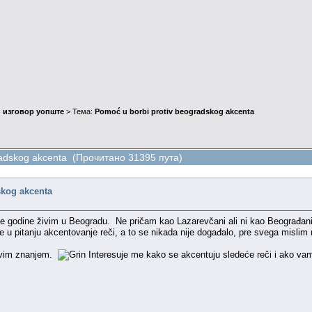
 изговор уопште
> Тема:
Pomoć u borbi protiv beogradskog akcenta
radskog akcenta (Прочитано 31395 пута)
skog akcenta
 godine živim u Beogradu. Ne pričam kao Lazarevčani ali ni kao Beograđan
je u pitanju akcentovanje reči, a to se nikada nije događalo, pre svega mislim
avim znanjem.
Interesuje me kako se akcentuju sledeće reči i ako vam 