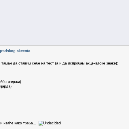
gradskog akcenta
 таман да ставим себе на тест (а и да испробам акценатске знаке):
 бѐоградски)
ѝјарда)
ми изађе како треба...