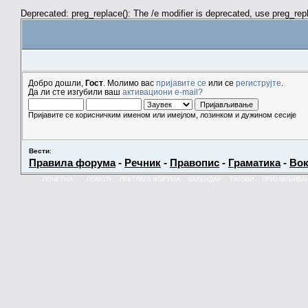
Deprecated: preg_replace(): The /e modifier is deprecated, use preg_re
Добро дошли,
Гост
. Молимо вас
пријавите се
или се
региструјте
.
Да ли сте изгубили ваш
активациони e-mail?
Пријавите се корисничким именом или имејлом, лозинком и дужином сесије
Вести
:
Правила форума
-
Речник
-
Правопис
-
Граматика
-
Вок
ПОЧЕТНА
ПОМОЋ
ПРЕТРАГА ФОРУМА
КАЛЕНДАР
ТАГОВИ
ПРИЈАВЉИВА