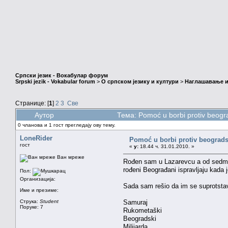
Српски језик - Вокабулар форум
Srpski jezik - Vokabular forum
>
О српском језику и култури
>
Наглашавање и
Странице: [
1
]
2
3
Све
Аутор
Тема: Pomoć u borbi protiv beog
0 чланова и 1 гост прегледају ову тему.
LoneRider
Pomoć u borbi protiv beograd
гост
«
у:
18.44 ч. 31.01.2010. »
Ван мреже
Rođen sam u Lazarevcu a od sedme
rođeni Beograđani ispravljaju kada 
Пол:
Организација:
Sada sam rešio da im se suprotst
Име и презиме:
Струка:
Student
Samuraj
Поруке: 7
Rukometaški
Beogradski
Milijarda