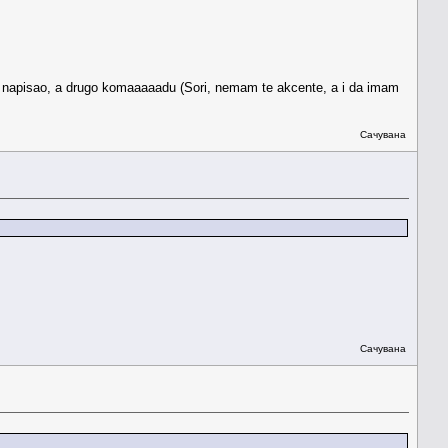
ti napisao, a drugo komaaaaadu (Sori, nemam te akcente, a i da imam
Сачувана
Сачувана