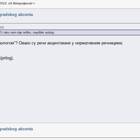
010. од Belopoljanski
»
gradskog akcenta
10.
 i ako vam nije teško, napišite razlog:
азлогом“? Овако су речи акцентоване у нормативним речницима:
prilog),
gradskog akcenta