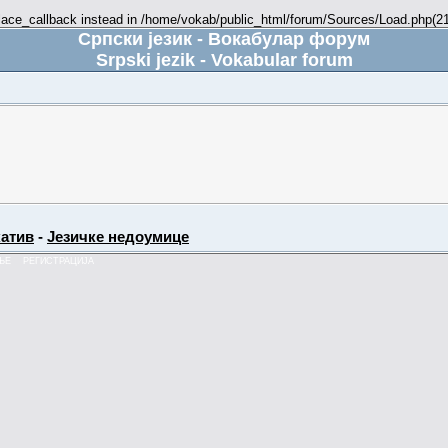
place_callback instead in /home/vokab/public_html/forum/Sources/Load.php(216
Српски језик - Вокабулар форум
Srpski jezik - Vokabular forum
атив
-
Језичке недоумице
ЊЕ
РЕГИСТРАЦИЈА