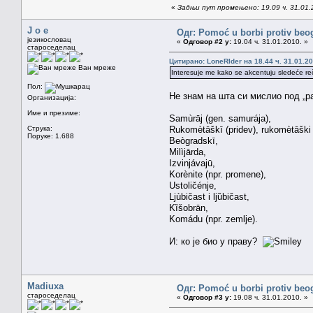
«
Задњи пут промењено: 19.09 ч. 31.01.2
J o e
Одг: Pomoć u borbi protiv beo
језикословац
«
Одговор #2 у:
19.04 ч. 31.01.2010. »
староседелац
Цитирано: LoneRIder на 18.44 ч. 31.01.20
Ван мреже
Interesuje me kako se akcentuju sledeće reči
Пол:
Не знам на шта си мислио под „р
Организација:
Име и презиме:
Samùrāj (gen. samurája),
Струка:
Rukomètāškī (pridev), rukomètāški (
Поруке: 1.688
Beògradskī,
Milìjārda,
Izvinjávajū,
Korènite (npr. promene),
Ustoličénje,
Ljùbičast i ljȕbičast,
Kȉšobrān,
Komádu (npr. zemlje).
И: ко је био у праву?
Madiuxa
Одг: Pomoć u borbi protiv beo
староседелац
«
Одговор #3 у:
19.08 ч. 31.01.2010. »