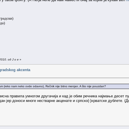
градски)
да)
010. од J o e
»
gradskog akcenta
nam (reko nam neko ovde odavno), Rečnik nije bitno menjan. A što nije pouzdan?
писна правила умногом другачија и кад је обим речника најмање десет пу
дан јер доноси многе нестварне акценате и српско(-)хрватске дублете. (