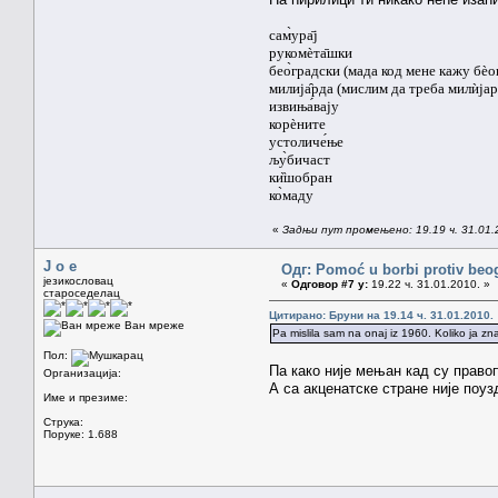
сам̀ура̄ј
рукомѐта̄шки
бео̀градски (мада код мене кажу бѐо
милија̑рда (мислим да треба милѝјар
извиња́вају
корѐните
устоличе́ње
љу̀бичаст
ки̏шобран
ко̀маду
«
Задњи пут промењено: 19.19 ч. 31.01.2
J o e
Одг: Pomoć u borbi protiv beo
језикословац
«
Одговор #7 у:
19.22 ч. 31.01.2010. »
староседелац
Цитирано: Бруни на 19.14 ч. 31.01.2010.
Ван мреже
Pa mislila sam na onaj iz 1960. Koliko ja z
Пол:
Па како није мењан кад су право
Организација:
А са акценатске стране није поуз
Име и презиме:
Струка:
Поруке: 1.688