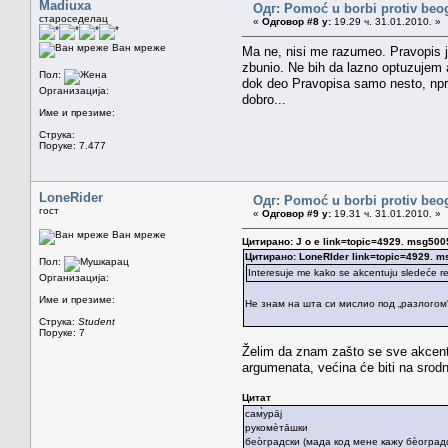
Madiuxa
Одг: Pomoć u borbi protiv beo
староседелац
«
Одговор #8 у:
19.29 ч. 31.01.2010. »
Ван мреже
Ma ne, nisi me razumeo. Pravopis je
zbunio. Ne bih da lazno optuzujem a
Пол:
dok deo Pravopisa samo nesto, npr.
Организација:
dobro...
Име и презиме:
Струка:
Поруке: 7.477
LoneRider
Одг: Pomoć u borbi protiv beo
гост
«
Одговор #9 у:
19.31 ч. 31.01.2010. »
Ван мреже
Цитирано: J o e link=topic=4929. msg5
Цитирано: LoneRIder link=topic=4929.
Пол:
Interesuje me kako se akcentuju sledeće reč
Организација:
Име и презиме:
Не знам на шта си мислио под „разлогом
Струка:
Student
Поруке: 7
Želim da znam zašto se sve akcentu
argumenata, većina će biti na srodno
Цитат
сам̀ура̄ј
рукомѐта̄шки
бео̀градски (мада код мене кажу бѐоград