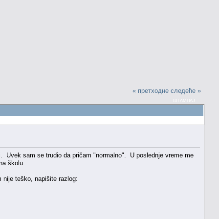
« претходне
следеће »
ШТАМПАЈ
i. Uvek sam se trudio da pričam "normalno". U poslednje vreme me
 na školu.
nije teško, napišite razlog: