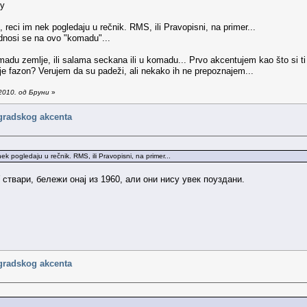
, reci im nek pogledaju u rečnik. RMS, ili Pravopisni, na primer...
odnosi se na ovo "komadu"...
madu zemlje, ili salama seckana ili u komadu... Prvo akcentujem kao što si 
je fazon? Verujem da su padeži, ali nekako ih ne prepoznajem...
2010. од Бруни
»
gradskog akcenta
nek pogledaju u rečnik. RMS, ili Pravopisni, na primer...
ствари, бележи онај из 1960, али они нису увек поуздани.
gradskog akcenta