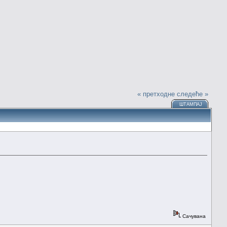
« претходне
следеће »
ШТАМПАЈ
Сачувана