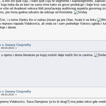
 ono što ljudi čuju, i kako ljudi čuju te segmente i suprasegmente, zapisao je
e koja treba da se bavi ne samo time kako se govor produkuje i šalje kroz v
 se više od dvadeset vekova libili proučavanja auditivnog aspekta govornog i
mo, pre trista godina odvažio da odstupi od Aristotela.
Eno, i u tome članku što si našao (nisam ga pre čitao, hvala ti na linku
i da nepravo napada Vidakovića, ali onda se i sam podređuje Vukovu ugledu i 
luje i danas.
е о Јовану Скерлићу
. 06.03.2010. »
 u njemu i dosta literature po kojoj možeš dalje tražiti što te zanima.
е о Јовану Скерлићу
. 09.03.2010. »
 prema Vidakoviću. Sava Damjanov (a ko bi drugi?) ima jedan tekst gde vrednu