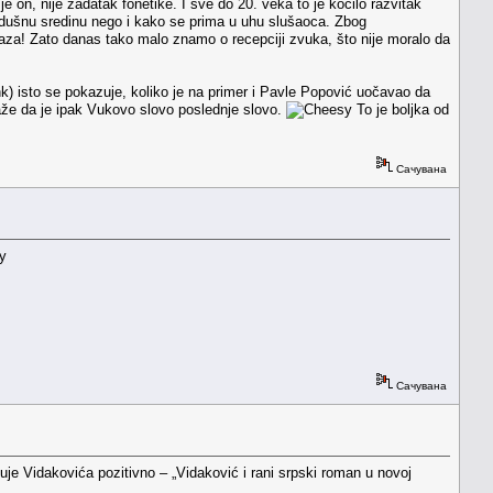
 on, nije zadatak fonetike. I sve do 20. veka to je kočilo razvitak
azdušnu sredinu nego i kako se prima u uhu slušaoca. Zbog
zraza! Zato danas tako malo znamo o recepciji zvuka, što nije moralo da
) isto se pokazuje, koliko je na primer i Pavle Popović uočavao da
kaže da je ipak Vukovo slovo poslednje slovo.
To je boljka od
Сачувана
Сачувана
je Vidakovića pozitivno – „Vidaković i rani srpski roman u novoj