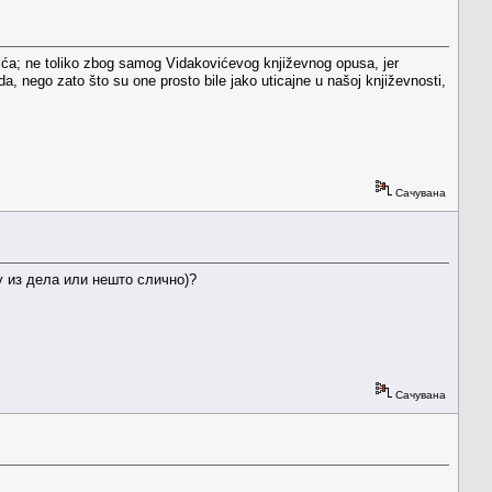
kovića; ne toliko zbog samog Vidakovićevog književnog opusa, jer
a, nego zato što su one prosto bile jako uticajne u našoj književnosti,
Сачувана
у из дела или нешто слично)?
Сачувана