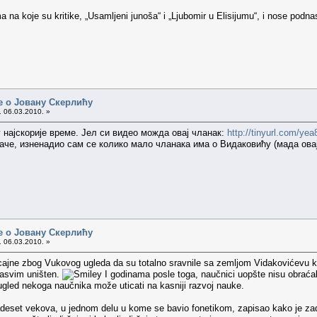
a koje su kritike, „Usamljeni junoša“ i „Ljubomir u Elisijumu“, i nose podnasl
е о Јовану Скерлићу
. 06.03.2010. »
 најскорије време. Јел си видео можда овај чланак:
http://tinyurl.com/yea
Иначе, изненадио сам се колико мало чланака има о Видаковићу (мада ов
е о Јовану Скерлићу
. 06.03.2010. »
ticajne zbog Vukovog ugleda da su totalno sravnile sa zemljom Vidakovićevu kar
sasvim uništen.
I godinama posle toga, naučnici uopšte nisu obraćal
 ugled nekoga naučnika može uticati na kasniji razvoj nauke.
vadeset vekova, u jednom delu u kome se bavio fonetikom, zapisao kako je zad