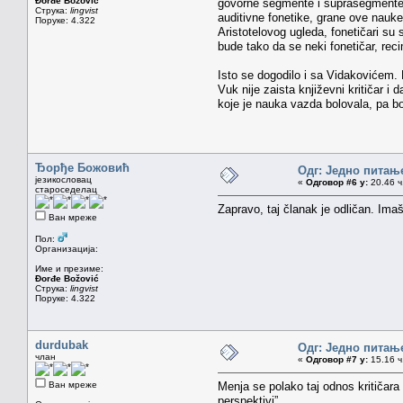
Đorđe Božović
govorne segmente i suprasegmente, a
Струка:
lingvist
auditivne fonetike, grane ove nauk
Поруке: 4.322
Aristotelovog ugleda, fonetičari su
bude tako da se neki fonetičar, reci
Isto se dogodilo i sa Vidakovićem. 
Vuk nije zaista književni kritičar 
koje je nauka vazda bolovala, pa bo
Ђорђе Божовић
Одг: Једно питањ
језикословац
«
Одговор #6 у:
20.46 ч
староседелац
Zapravo, taj članak je odličan. Imaš
Ван мреже
Пол:
Организација:
Име и презиме:
Đorđe Božović
Струка:
lingvist
Поруке: 4.322
durdubak
Одг: Једно питањ
члан
«
Одговор #7 у:
15.16 ч
Ван мреже
Menja se polako taj odnos kritičara
perspektivi”.