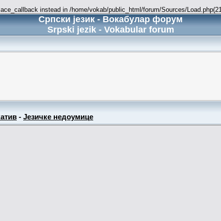
place_callback instead in /home/vokab/public_html/forum/Sources/Load.php(216
Српски језик - Вокабулар форум
Srpski jezik - Vokabular forum
атив
-
Језичке недоумице