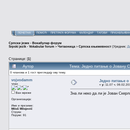
ПОЧЕТНА
ПОМОЋ
ПРЕТРАГА ФОРУМА
КАЛЕНДАР
ТАГОВИ
ПРИЈАВЉИВА
Српски језик - Вокабулар форум
Srpski jezik - Vokabular forum
>
Читаоница
>
Српска књижевност
(Уредник:
Д
Странице: [
1
]
Аутор
Тема: Једно питање о Јовану 
0 чланова и 1 гост прегледају ову тему.
vojvodamm
Једно питање о
члан
«
у:
11.07 ч. 06.02.20
Ван мреже
Зна ли неко да ли је Јован Скерл
Организација:
Име и презиме:
Miloš Milojević
Струка:
Поруке: 91