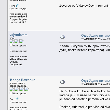
Zovu se po Vidakovićevim romanima n
Пол:
Организација:
Име и презиме:
Đorđe Božović
Струка:
lingvist
Поруке: 4.322
vojvodamm
Одг: Једно питањ
члан
«
Одговор #4 у:
20.03 ч
Ван мреже
Хвала. Сигурно ћу их прочитати у
дуги, преко петско карактера). 
Организација:
Име и презиме:
Miloš Milojević
Струка:
Поруке: 91
Ђорђе Божовић
Одг: Једно питањ
језикословац
«
Одговор #5 у:
20.33 ч
староседелац
Da, Vukove kritike su bile toliko u
Ван мреже
kad ga je Vuk uzeo na zub, bio je 
je jedan od neretkih primera koliko
Пол:
Организација:
Recimo, Aristotel je pre više od d
Име и презиме: