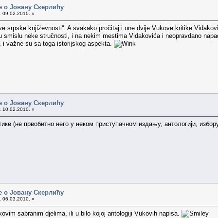
е о Јовану Скерлићу
. 09.02.2010. »
 nove srpske književnosti“. A svakako pročitaj i one dvije Vukove kritike Vida
r u smislu neke stručnosti, i na nekim mestima Vidakovića i neopravdano napad
, i važne su sa toga istorijskog aspekta.
е о Јовану Скерлићу
. 10.02.2010. »
тике (не првобитно него у неком приступачном издању, антологији, избор
е о Јовану Скерлићу
. 06.03.2010. »
ovim sabranim djelima, ili u bilo kojoj antologiji Vukovih napisa.