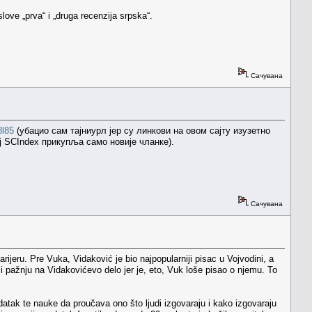
ove „prva“ i „druga recenzija srpska“.
Сачувана
8l85
(убацио сам тајниурл јер су линкови на овом сајту изузетно
ај SCIndex прикупља само новије чланке).
Сачувана
ijeru. Pre Vuka, Vidaković je bio najpopularniji pisac u Vojvodini, a
i pažnju na Vidakovićevo delo jer je, eto, Vuk loše pisao o njemu. To
atak te nauke da proučava ono što ljudi izgovaraju i kako izgovaraju