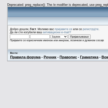
Deprecated: preg_replace(): The /e modifier is deprecated, use preg_re
Добро дошли,
Гост
. Молимо вас
пријавите се
или се
региструјте
.
Да ли сте изгубили ваш
активациони e-mail?
Пријавите се корисничким именом или имејлом, лозинком и дужином сесије
Вести
:
Правила форума
-
Речник
-
Правопис
-
Граматика
-
Вок