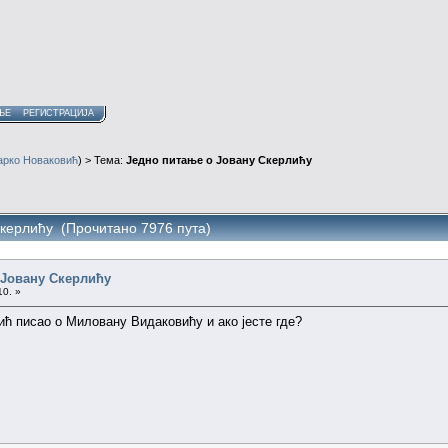
ЊЕ
РЕГИСТРАЦИЈА
арко Новаковић
) > Тема:
Једно питање о Јовану Скерлићу
Скерлићу (Прочитано 7976 пута)
 Јовану Скерлићу
10. »
ић писао о Миловану Видаковићу и ако јесте где?