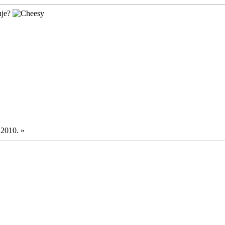
muje?
.2010. »