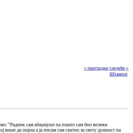
« претходне
следеће »
Штампај
мо: "Радник сам абаџијски па пошто сам био велики
ој више да пијеш а ја нисам сам сватио за свету дужност па