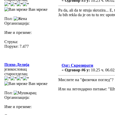
«
Одговор #5 у:
10.23 ч. 06.02
Ван мреже
Pa da, ali da te struja skrozira... E, 
Ja bih rekla da je on tu tu rec upot
Пол:
Организација:
Име и презиме:
Струка:
Поруке: 7.477
Психо-Делија
Одг: Скрозирати
језикословац
«
Одговор #6 у:
10.25 ч. 06.02
староседелац
Мислите на "физички поглед"?
Ван мреже
Или на легендарно питање: "Шт
Пол:
Организација:
Име и презиме: