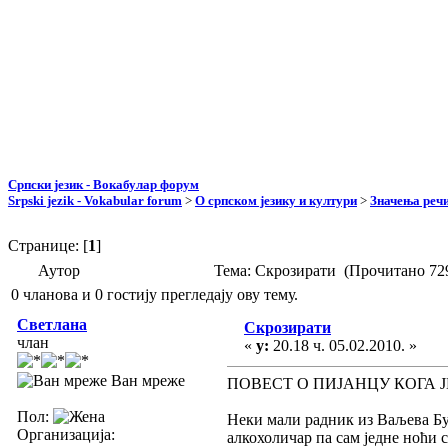
Српски језик - Вокабулар форум
Srpski jezik - Vokabular forum
>
О српском језику и култури
>
Значења реч
Странице: [
1
]
Аутор
Тема: Скрозирати (Прочитано 72
0 чланова и 0 гостију прегледају ову тему.
Светлана
Скрозирати
члан
«
у:
20.18 ч. 05.02.2010. »
Ван мреже
ПОВЕСТ О ПИЈАНЦУ КОГА Ј
Пол:
Неки мали радник из Ваљева Бу
Организација:
алкохоличар па сам једне ноћи с