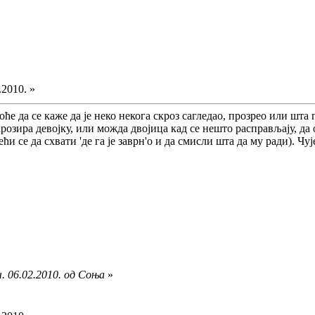
.2010. »
оће да се каже да је неко некога скроз сагледао, прозрео или шта 
крозира девојку, или можда двојица кад се нешто расправљају, да 
дећи се да схвати 'де га је заврн'о и да смисли шта да му ради). Чу
. 06.02.2010. од Соња
»