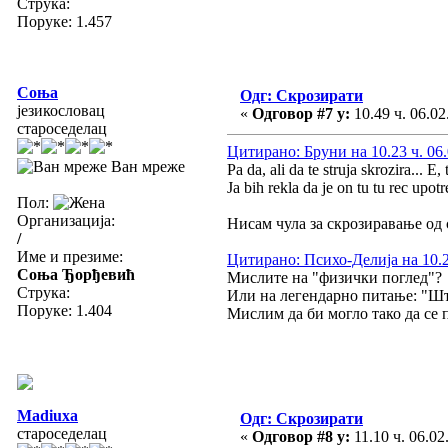
Струка:
Поруке: 1.457
Соња
Одг: Скрозирати
језикословац
«
Одговор #7 у:
10.49 ч. 06.02
староседелац
Цитирано: Бруни на 10.23 ч. 06.
Ван мреже
Pa da, ali da te struja skrozira... E, 
Ja bih rekla da je on tu tu rec upot
Пол:
Организација:
Нисам чула за скрозиравање од с
/
Име и презиме:
Цитирано: Психо-Делија на 10.25
Соња Ђорђевић
Мислите на "физички поглед"?
Струка:
Или на легендарно питање: "Шт
Поруке: 1.404
Мислим да би могло тако да се
Madiuxa
Одг: Скрозирати
староседелац
«
Одговор #8 у:
11.10 ч. 06.02