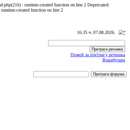
d.php(216) : runtime-created function on line 2 Deprecated:
 runtime-created function on line 2
16.35 ч. 07.08.2026.
Помоћ за претрагу речника
Вокабулара