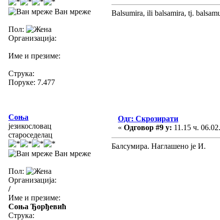
Ван мреже
Balsumira, ili balsamira, tj. balsa
Пол:
Организација:
Име и презиме:
Струка:
Поруке: 7.477
Соња
Одг: Скрозирати
језикословац
«
Одговор #9 у:
11.15 ч. 06.02
староседелац
Балсумира. Наглашено је И.
Ван мреже
Пол:
Организација:
/
Име и презиме:
Соња Ђорђевић
Струка: