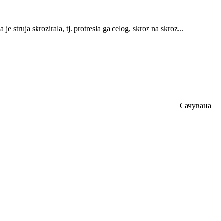
je struja skrozirala, tj. protresla ga celog, skroz na skroz...
Сачувана