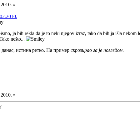
.2010. »
02.2010.
pismo, ja bih rekla da je to neki njegov izraz, tako da bih ja išla nek
 Tako nešto...
 и данас, истина ретко. На пример
скрозирао га је погледом
.
.2010. »
?