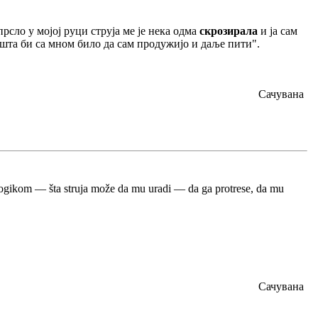
прсло у мојој руци струја ме је нека одма
скрозирала
и ја сам
 шта би са мном било да сам продужијо и даље пити".
Сачувана
om logikom — šta struja može da mu uradi — da ga protrese, da mu
Сачувана