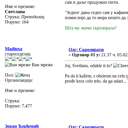
сам и даље продужио пити.
Име и презиме:
Светлана
"Једног дана седео сам у кафани
Струка:
Преводилац
помислијо да то мора нешто да 
Поруке: 164
Шта му значи скрозирала?
Madiuxa
Одг: Скрозирати
староседелац
«
Одговор #1 у:
21.37 ч. 05.02
Ван мреже
Joj, Svetlana, odakle ti to?
Пол:
Pa da ti kažem, s obzirom na celo 
Организација:
prođe kroz celo telo, da ga udari...
Име и презиме:
Струка:
Поруке: 7.477
Зоран Ђорђевић
Одг: Скрозирати