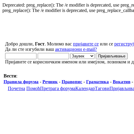
Deprecated: preg_replace(): The /e modifier is deprecated, use preg_
preg_replace(): The /e modifier is deprecated, use preg_replace_call
Добро дошли,
Гост
. Молимо вас
пријавите се
или се
региструј
Да ли сте изгубили ваш
активациони e-mail?
Пријавите се корисничким именом или имејлом, лозинком и 
Вести
:
Правила форума
-
Речник
-
Правопис
-
Граматика
-
Вокатив
Почетна
Помоћ
Претрага форума
Календар
Тагови
Пријављив