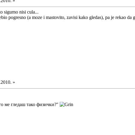
.2010. »
to sigurno nisi cula...
rebio pogresno (a moze i mastovito, zavisi kako gledas), pa je rekao da ga 
.2010. »
о ме гледаш тако физички?"