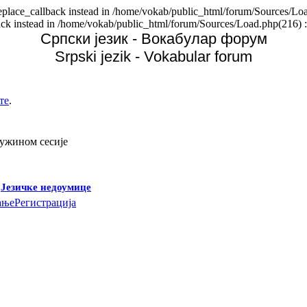
replace_callback instead in /home/vokab/public_html/forum/Sources/Loa
back instead in /home/vokab/public_html/forum/Sources/Load.php(216) :
Српски језик - Вокабулар форум
Srpski jezik - Vokabular forum
те
.
дужином сесије
-
Језичке недоумице
ање
Регистрација