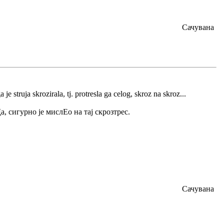
Сачувана
je struja skrozirala, tj. protresla ga celog, skroz na skroz...
а, сигурно је мислЕо на тај скрозтрес.
Сачувана