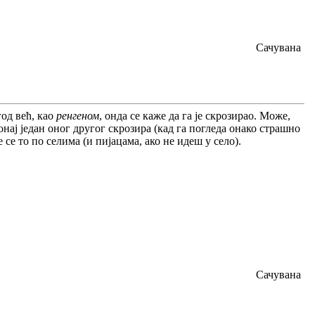
Сачувана
год већ, као
ренгеном
, онда се каже да га је скрозирао. Може,
онај један оног другог скрозира (кад га погледа онако страшно
је се то по селима (и пијацама, ако не идеш у село).
Сачувана