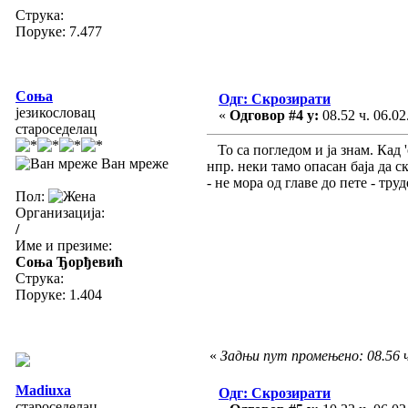
Струка:
Поруке: 7.477
Соња
Одг: Скрозирати
језикословац
«
Одговор #4 у:
08.52 ч. 06.02
староседелац
То са погледом и ја знам. Кад '
Ван мреже
нпр. неки тамо опасан баја да с
- не мора од главе до пете - тру
Пол:
Организација:
/
Име и презиме:
Соња Ђорђевић
Струка:
Поруке: 1.404
«
Задњи пут промењено: 08.56 ч
Madiuxa
Одг: Скрозирати
староседелац