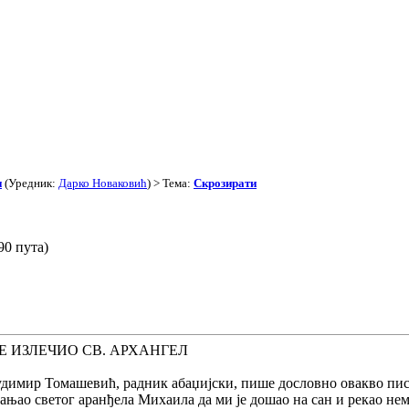
и
(Уредник:
Дарко Новаковић
) > Тема:
Скрозирати
90 пута)
Е ИЗЛЕЧИО СВ. АРХАНГЕЛ
димир Томашевић, радник абаџијски, пише дословно овакво пис
ањао светог аранђела Михаила да ми је дошао на сан и рекао нем