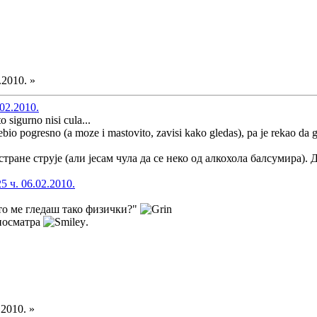
.2010. »
02.2010.
to sigurno nisi cula...
rebio pogresno (a moze i mastovito, zavisi kako gledas), pa je rekao da ga 
тране струје (али јесам чула да се неко од алкохола балсумира). Д
 ч. 06.02.2010.
о ме гледаш тако физички?"
 посматра
.
.2010. »