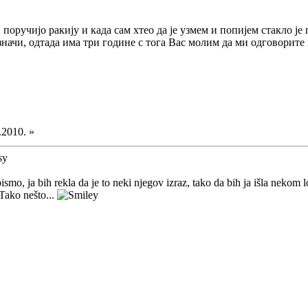
 поручијо ракију и када сам хтео да је узмем и попијем стакло је 
значи, одтада има три године с тога Вас молим да ми одговорите
.2010. »
pismo, ja bih rekla da je to neki njegov izraz, tako da bih ja išla nek
 Tako nešto...