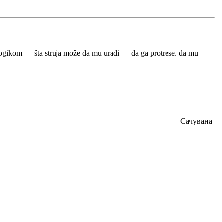
om logikom — šta struja može da mu uradi — da ga protrese, da mu
Сачувана