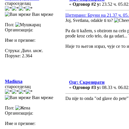
староседелац
«
Одговор #2 у:
23.52 ч. 05.02
Ван мреже
Цитирано: Бруни на 21.37 ч. 05.
Joj, Svetlana, odakle ti to?
Пол:
Организација:
Pa da ti kažem, s obzirom na celo 
prođe kroz celo telo, da ga udari...
Име и презиме:
Није то његов израз, чује се то
Струка:
Дипл. инж.
Поруке: 2.364
Madiuxa
Одг: Скрозирати
староседелац
«
Одговор #3 у:
08.33 ч. 06.02
Ван мреже
Da nije to onda "od glave do pete"
Пол:
Организација:
Име и презиме: