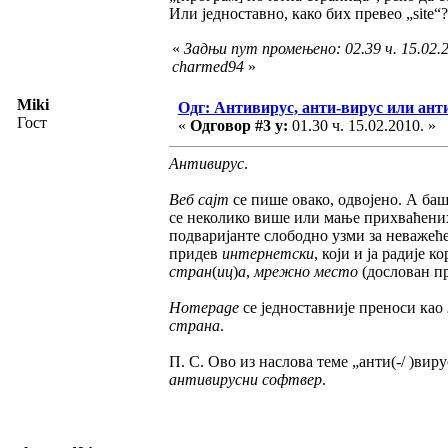
Или једноставно, како бих превео „site“
«
Задњи пут промењено: 02.39 ч. 15.02.2
charmed94
»
Miki
Одг: Антивирус, анти-вирус или ант
Гост
«
Одговор #3 у:
01.30 ч. 15.02.2010. »
Антивирус
.
Веб сајт
се пише овако, одвојено. А баш
се неколико више или мање прихваћених
подваријанте слободно узми за неважећ
придев
интернетски
, који и ја радије
стран
(
иц
)
а
,
мрежно место
(дослован п
Homepage
се једноставније преноси као
страна
.
П. С. Ово из наслова теме „анти(-/ )вир
антивирусни софтвер
.