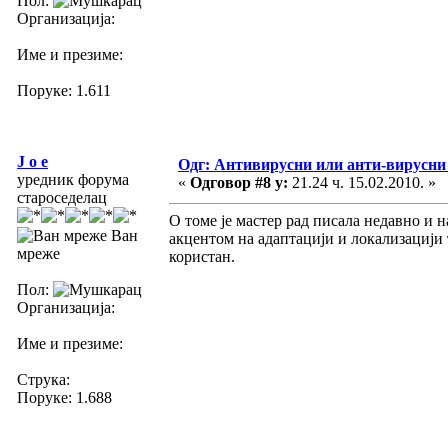
Пол:
Организација:
Име и презиме:
Поруке: 1.611
J o e
Одг: Антивирусни или анти-вирусни
уредник форума
«
Одговор #8 у:
21.24 ч. 15.02.2010. »
староседелац
О томе је мастер рад писала недавно и
Ван
акцентом на адаптацији и локализацији 
мреже
користан.
Пол:
Организација:
Име и презиме:
Струка:
Поруке: 1.688