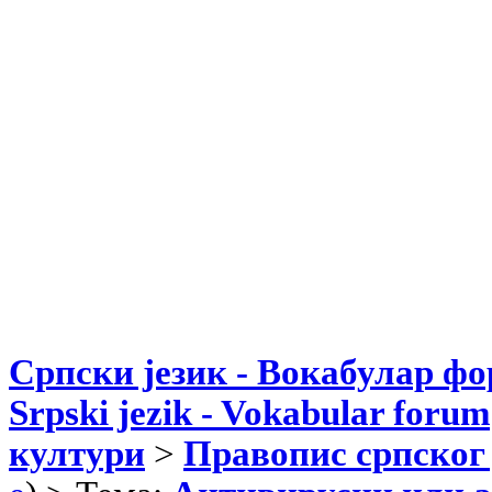
Српски језик - Вокабулар ф
Srpski jezik - Vokabular forum
култури
>
Правопис српског 