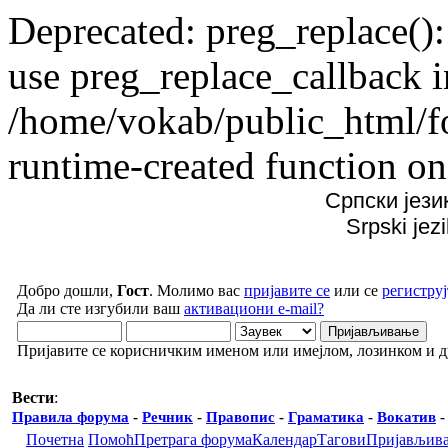
Deprecated: preg_replace():
use preg_replace_callback i
/home/vokab/public_html/f
runtime-created function on
Српски јези
Srpski jez
Добро дошли,
Гост
. Молимо вас
пријавите се
или се
региструј
Да ли сте изгубили ваш
активациони e-mail?
Пријавите се корисничким именом или имејлом, лозинком и 
Вести
:
Правила форума
-
Речник
-
Правопис
-
Граматика
-
Вокатив
Почетна
Помоћ
Претрага форума
Календар
Тагови
Пријављив