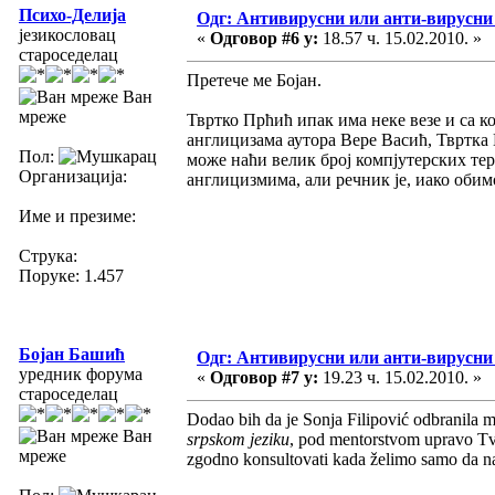
Психо-Делија
Одг: Антивирусни или анти-вирусни
језикословац
«
Одговор #6 у:
18.57 ч. 15.02.2010. »
староседелац
Претече ме Бојан.
Ван
мреже
Твртко Прћић ипак има неке везе и са 
англицизама аутора Вере Васић, Твртка 
Пол:
може наћи велик број компјутерских те
Организација:
англицизмима, али речник је, иако оби
Име и презиме:
Струка:
Поруке: 1.457
Бојан Башић
Одг: Антивирусни или анти-вирусни
уредник форума
«
Одговор #7 у:
19.23 ч. 15.02.2010. »
староседелац
Dodao bih da je Sonja Filipović odbranila 
Ван
srpskom jeziku
, pod mentorstvom upravo Tvrt
мреже
zgodno konsultovati kada želimo samo da na