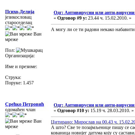
Психо-Делија
Одг: Антивирусни или анти-вирусни
језикословац
«
Одговор #9 у:
23.44 ч. 15.02.2010. »
староседелац
А могу ли се ти радови некако набавити
Ван
мреже
Пол:
Организација:
Име и презиме:
Струка:
Поруке: 1.457
Срећко Петровић
Одг: Антивирусни или анти-вирусни
одомаћен члан
«
Одговор #10 у:
15.19 ч. 28.03.2010. »
Ван
Цитирано: Мирослав на 00.43 ч. 15.02.2
мреже
А што? Све те позајмљенице пишу се са
кованица новијег датума коју су састави