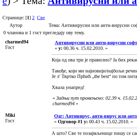
e
) > Тема:
Антивирусни или а
Странице: [
1
]
2
Све
Аутор
Тема: Антивирусни или анти-вирусни со
0 чланова и 1 гост прегледају ову тему.
charmed94
Антивирусни или анти-вирусни соф
Гост
«
у:
00.36 ч. 15.02.2010. »
Која од ова три је правилно? Ја бих рек
Такође, који ми најновији/најбољи речн
Је л' Твртко Прћић „the best“ по том пи
Хвала унапред!
«
Задњи пут промењено: 02.39 ч. 15.02.2
charmed94
»
Miki
Одг: Антивирус, анти-вирус или ант
Гост
«
Одговор #1 у:
00.43 ч. 15.02.2010. »
А што? Све те позајмљенице пишу се са