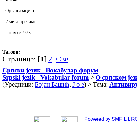
Организација:
Име и презиме:
Поруке: 973
Тагови:
Странице: [
1
]
2
Све
Српски језик - Вокабулар форум
Srpski jezik - Vokabular forum
>
О српском јез
(Уредници:
Бојан Башић
,
J o e
) > Тема:
Антивиру
Powered by SMF 1.1 R