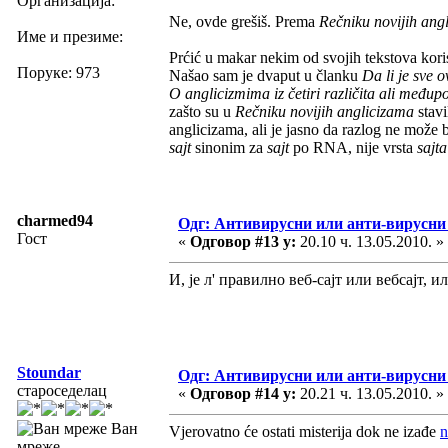
Организација:
Ne, ovde grešiš. Prema
Rečniku novijih ang
Име и презиме:
Prćić u makar nekim od svojih tekstova kori
Поруке: 973
Našao sam je dvaput u članku
Da li je sve 
O anglicizmima iz četiri različita ali među
zašto su u
Rečniku novijih anglicizama
stavi
anglicizama, ali je jasno da razlog ne može b
sajt
sinonim za
sajt
po RNA, nije vrsta
sajta
charmed94
Одг: Антивирусни или анти-вирусни
Гост
«
Одговор #13 у:
20.10 ч. 13.05.2010. »
И, је л' правилно веб-сајт или вебсајт, 
Stoundar
Одг: Антивирусни или анти-вирусни
староседелац
«
Одговор #14 у:
20.21 ч. 13.05.2010. »
Ван
Vjerovatno će ostati misterija dok ne izađe
n
мреже