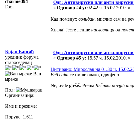
charmed94
Одг: Антивирусни или анти-вирусни
Гост
«
Одговор #4 у:
02.42 ч. 15.02.2010. »
Кад поменух
солидан
, мислио сам на ре
Хвала! Јесте лепше
насловница
од
почет
Бојан Башић
Одг: Антивирусни или анти-вирусни
уредник форума
«
Одговор #5 у:
15.57 ч. 15.02.2010. »
староседелац
Цитирано: Мирослав на 01.30 ч. 15.02.2
Ван
Веб сајт
се пише овако, одвојено.
мреже
Ne, ovde grešiš. Prema
Rečniku novijih ang
Пол:
Организација:
Име и презиме:
Поруке: 1.611