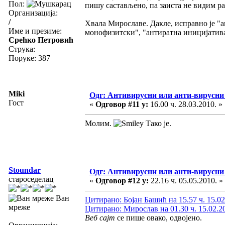
Пол:
пишу састављено, па заиста не видим раз
Организација:
/
Хвала Мирославе. Дакле, исправно је "а
Име и презиме:
монофизитски", "антиратна иницијатива"
Срећко Петровић
Струка:
Поруке: 387
Miki
Одг: Антивирусни или анти-вирусни
Гост
«
Одговор #11 у:
16.00 ч. 28.03.2010. »
Молим.
Тако је.
Stoundar
Одг: Антивирусни или анти-вирусни
староседелац
«
Одговор #12 у:
22.16 ч. 05.05.2010. »
Ван
Цитирано: Бојан Башић на 15.57 ч. 15.02
мреже
Цитирано: Мирослав на 01.30 ч. 15.02.2
Веб сајт
се пише овако, одвојено.