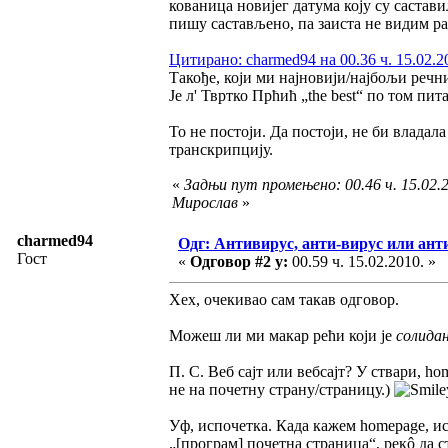
кованица новијег датума коју су састави
пишу састављено, па заиста не видим раз
Цитирано: charmed94 на 00.36 ч. 15.02.2
Такође, који ми најновији/најбољи речн
Је л' Твртко Прћић „the best“ по том пи
То не постоји. Да постоји, не би владала
транскрипцију.
«
Задњи пут промењено: 00.46 ч. 15.02.2
Мирослав
»
charmed94
Одг: Антивирус, анти-вирус или анти
Гост
«
Одговор #2 у:
00.59 ч. 15.02.2010. »
Хех, очекивао сам такав одговор.
Можеш ли ми макар рећи који је
солида
П. С. Веб сајт или вебсајт? У ствари, ho
не на почетну страну/страницу.)
Уф, испочетка. Када кажем homepage, ист
„[програм] почетна страница“, рекô да ст