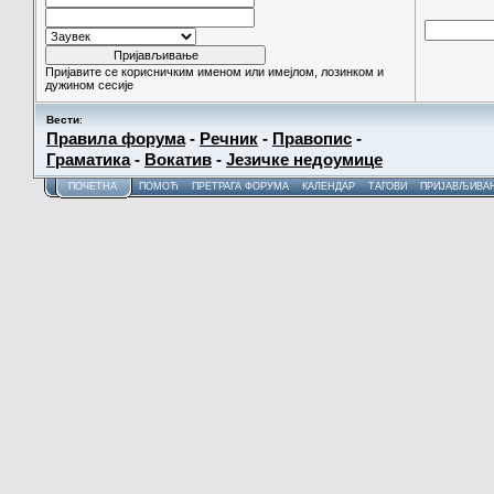
Пријавите се корисничким именом или имејлом, лозинком и
дужином сесије
Вести
:
Правила форума
-
Речник
-
Правопис
-
Граматика
-
Вокатив
-
Језичке недоумице
ПОЧЕТНА
ПОМОЋ
ПРЕТРАГА ФОРУМА
КАЛЕНДАР
ТАГОВИ
ПРИЈАВЉИВА