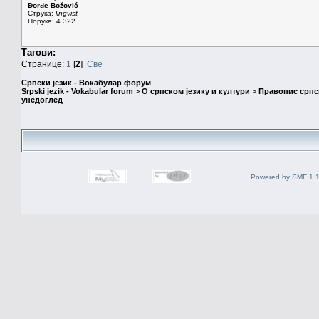
Đorđe Božović
Струка:
lingvist
Поруке: 4.322
Тагови:
Странице:
1
[
2
]
Све
Српски језик - Вокабулар форум
Srpski jezik - Vokabular forum
>
О српском језику и култури
>
Правопис српск
унедоглед
Powered by SMF 1.