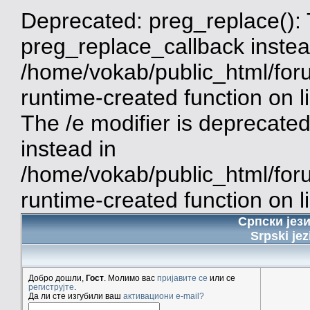
Deprecated: preg_replace(): 
preg_replace_callback instea
/home/vokab/public_html/for
runtime-created function on 
The /e modifier is deprecate
instead in
/home/vokab/public_html/for
runtime-created function on l
Српски јез
Srpski jez
Добро дошли,
Гост
. Молимо вас
пријавите се
или се
региструјте
.
Да ли сте изгубили ваш
активациони e-mail?