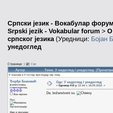
Српски језик - Вокабулар фору
Srpski jezik - Vokabular forum
>
О
српског језика
(Уредници:
Бојан 
унедоглед
Странице:
1
[
2
]
Све
Аутор
Тема: У недоглед / унедоглед (Прочитан
0 чланова и 0 гостију прегледају ову тему.
Ђорђе Божовић
Одг: У недоглед / унедоглед
језикословац
«
Одговор #15 у:
22.44 ч. 18.05.2010. »
староседелац
Da, božanstveni su.
Ван мреже
Пол:
Организација:
Име и презиме: