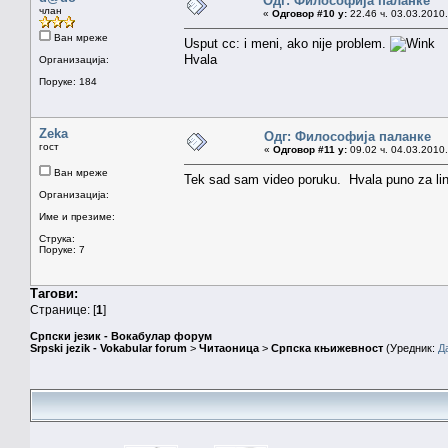
Одг: Философија паланке
члан
«
Одговор #10 у:
22.46 ч. 03.03.2010.
Ван мреже
Usput cc: i meni, ako nije problem.
Hvala
Организација:
Поруке: 184
Zeka
Одг: Философија паланке
гост
«
Одговор #11 у:
09.02 ч. 04.03.2010.
Ван мреже
Tek sad sam video poruku. Hvala puno za lin
Организација:
Име и презиме:
Струка:
Поруке: 7
Тагови:
Странице: [
1
]
Српски језик - Вокабулар форум
Srpski jezik - Vokabular forum
>
Читаоница
>
Српска књижевност
(Уредник:
Д