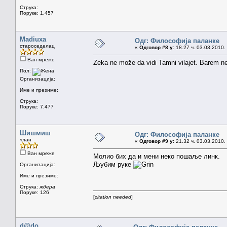
Струка:
Поруке: 1.457
Madiuxa
Одг: Философија паланке
староседелац
«
Одговор #8 у:
18.27 ч. 03.03.2010.
Ван мреже
Zeka ne može da vidi Tamni vilajet. Barem n
Пол:
Организација:
Име и презиме:
Струка:
Поруке: 7.477
Шишмиш
Одг: Философија паланке
члан
«
Одговор #9 у:
21.32 ч. 03.03.2010.
Ван мреже
Молио бих да и мени неко пошаље линк.
Љубим руке
Организација:
Име и презиме:
Струка:
ждера
Поруке: 126
[
citation needed
]
d@do