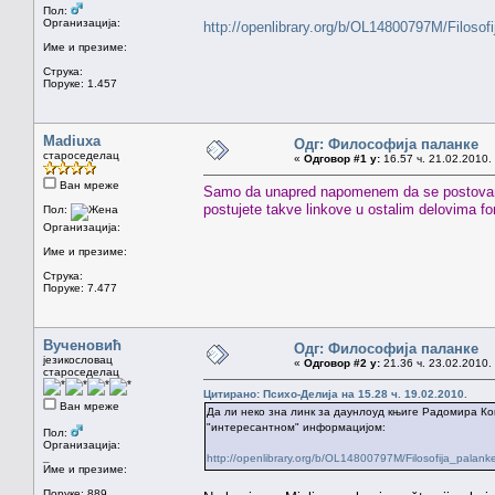
Пол:
Организација:
http://openlibrary.org/b/OL14800797M/Filosof
Име и презиме:
Струка:
Поруке: 1.457
Madiuxa
Одг: Философија паланке
староседелац
«
Одговор #1 у:
16.57 ч. 21.02.2010.
Ван мреже
Samo da unapred napomenem da se postovanje
postujete takve linkove u ostalim delovima f
Пол:
Организација:
Име и презиме:
Струка:
Поруке: 7.477
Вученовић
Одг: Философија паланке
језикословац
«
Одговор #2 у:
21.36 ч. 23.02.2010.
староседелац
Цитирано: Психо-Делија на 15.28 ч. 19.02.2010.
Ван мреже
Да ли неко зна линк за даунлоуд књиге Радомира Ко
"интересантном" информацијом:
Пол:
Организација:
_
http://openlibrary.org/b/OL14800797M/Filosofija_palank
Име и презиме:
Поруке: 889