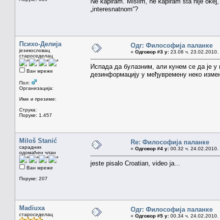
Ne kapiram. Mislim, ne kapiram šta nije okej
„interesnatnom“?
Психо-Делија
Одг: Философија паланке
језикословац
«
Одговор #3 у:
23.08 ч. 23.02.2010.
староседелац
Испада да булазним, али кунем се да је у п
Ван мреже
дезинформацију у међувремену неко изм
Пол:
Организација:
Име и презиме:
Струка:
Поруке: 1.457
Miloš Stanić
Re: Философија паланке
сарадник
«
Одговор #4 у:
00.32 ч. 24.02.2010.
одомаћен члан
jeste pisalo Croatian, video ja...
Ван мреже
Поруке: 207
Madiuxa
Одг: Философија паланке
староседелац
«
Одговор #5 у:
00.34 ч. 24.02.2010.