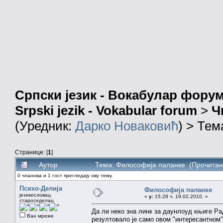
Српски језик - Вокабулар фору
Srpski jezik - Vokabular forum
>
Ч
(Уредник:
Дарко Новаковић
) > Тем
Странице: [
1
]
Аутор
Тема: Философија паланке (Прочитан
0 чланова и 1 гост прегледају ову тему.
Психо-Делија
Философија паланке
језикословац
«
у:
15.28 ч. 19.02.2010. »
староседелац
Да ли неко зна линк за даунлоуд књиге Р
Ван мреже
резултовало је само овом "интересантном