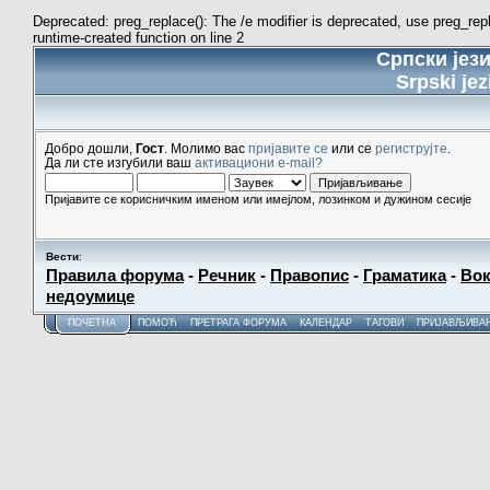
Deprecated: preg_replace(): The /e modifier is deprecated, use preg_re
runtime-created function on line 2
Српски јез
Srpski jez
Добро дошли,
Гост
. Молимо вас
пријавите се
или се
региструјте
.
Да ли сте изгубили ваш
активациони e-mail?
Пријавите се корисничким именом или имејлом, лозинком и дужином сесије
Вести
:
Правила форума
-
Речник
-
Правопис
-
Граматика
-
Вок
недоумице
ПОЧЕТНА
ПОМОЋ
ПРЕТРАГА ФОРУМА
КАЛЕНДАР
ТАГОВИ
ПРИЈАВЉИВА