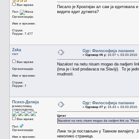
Ван мреже
Писало је Кроатијан ал сам ја едитовала и
видите едит дугмета?
Пол:
Организација:
Име и презиме:
Струка:
Поруке: 7.477
Zeka
Одг: Философија паланке
гост
«
Одговор #6 у:
10.07 ч. 03.03.2010.
Ван мреже
Nazalost na netu nisam mogao da nadjem link 
(ima je i kod prodavaca na Slaviji). To je jedn
Организација:
mudrosti.
Име и презиме:
Струка:
Поруке: 7
Психо-Делија
Одг: Философија паланке
језикословац
«
Одговор #7 у:
16.43 ч. 03.03.2010.
староседелац
Цитат
Ван мреже
Nazalost na netu nisam mogao da nadjem link za ''Filozof
Пол:
Организација:
Линк ти је постављен у Тамном вилајету. 
неколико страница.
Име и презиме: