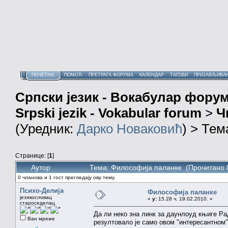
ПОЧЕТНА
ПОМОЋ
ПРЕТРАГА ФОРУМА
КАЛЕНДАР
ТАГОВИ
ПРИЈАВЉИВА
Српски језик - Вокабулар фору
Srpski jezik - Vokabular forum
>
Ч
(Уредник:
Дарко Новаковић
) > Тем
Странице: [
1
]
Аутор
Тема: Философија паланке (Прочитано 
0 чланова и 1 гост прегледају ову тему.
Психо-Делија
Философија паланке
језикословац
«
у:
15.28 ч. 19.02.2010. »
староседелац
Да ли неко зна линк за даунлоуд књиге Р
Ван мреже
резултовало је само овом "интересантном