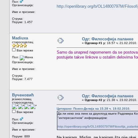
Пол:
Организација:
http://openlibrary.org/b/OL14800797M/Filosof
Име и презиме:
Струка:
Поруке: 1.457
Madiuxa
Одг: Философија паланке
староседелац
«
Одговор #1 у:
16.57 ч. 21.02.2010.
Ван мреже
Samo da unapred napomenem da se postovanje
postujete takve linkove u ostalim delovima f
Пол:
Организација:
Име и презиме:
Струка:
Поруке: 7.477
Вученовић
Одг: Философија паланке
језикословац
«
Одговор #2 у:
21.36 ч. 23.02.2010.
староседелац
Цитирано: Психо-Делија на 15.28 ч. 19.02.2010.
Ван мреже
Да ли неко зна линк за даунлоуд књиге Радомира Ко
"интересантном" информацијом:
Пол:
Организација:
_
http://openlibrary.org/b/OL14800797M/Filosofija_palank
Име и презиме:
Поруке: 889
Ne kapiram. Mislim, ne kapiram šta nije okej