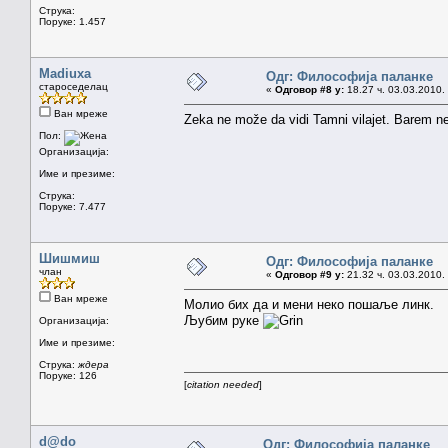
Струка:
Поруке: 1.457
Madiuxa
Одг: Философија паланке
староседелац
«
Одговор #8 у:
18.27 ч. 03.03.2010.
Ван мреже
Zeka ne može da vidi Tamni vilajet. Barem n
Пол:
Организација:
Име и презиме:
Струка:
Поруке: 7.477
Шишмиш
Одг: Философија паланке
члан
«
Одговор #9 у:
21.32 ч. 03.03.2010.
Ван мреже
Молио бих да и мени неко пошаље линк.
Љубим руке
Организација:
Име и презиме:
Струка:
ждера
Поруке: 126
[
citation needed
]
d@do
Одг: Философија паланке