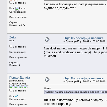
Ван мреже
Писало је Кроатијан ал сам ја едитовала и
видите едит дугмета?
Пол:
Организација:
Име и презиме:
Струка:
Поруке: 7.477
Zeka
Одг: Философија паланке
гост
«
Одговор #6 у:
10.07 ч. 03.03.2010.
Ван мреже
Nazalost na netu nisam mogao da nadjem link 
(ima je i kod prodavaca na Slaviji). To je jedn
Организација:
mudrosti.
Име и презиме:
Струка:
Поруке: 7
Психо-Делија
Одг: Философија паланке
језикословац
«
Одговор #7 у:
16.43 ч. 03.03.2010.
староседелац
Цитат
Ван мреже
Nazalost na netu nisam mogao da nadjem link za ''Filozof
Пол:
Организација:
Линк ти је постављен у Тамном вилајету. 
неколико страница.
Име и презиме: