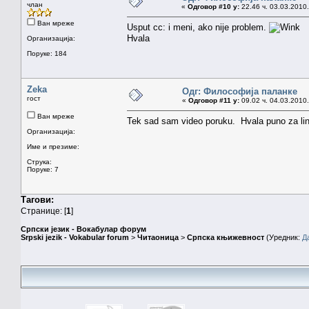
члан
«
Одговор #10 у:
22.46 ч. 03.03.2010.
Ван мреже
Usput cc: i meni, ako nije problem.
Hvala
Организација:
Поруке: 184
Zeka
Одг: Философија паланке
гост
«
Одговор #11 у:
09.02 ч. 04.03.2010.
Ван мреже
Tek sad sam video poruku. Hvala puno za lin
Организација:
Име и презиме:
Струка:
Поруке: 7
Тагови:
Странице: [
1
]
Српски језик - Вокабулар форум
Srpski jezik - Vokabular forum
>
Читаоница
>
Српска књижевност
(Уредник:
Д