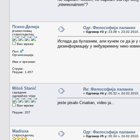
„interesnatnom“?
Психо-Делија
Одг: Философија паланке
језикословац
«
Одговор #3 у:
23.08 ч. 23.02.2010.
староседелац
Испада да булазним, али кунем се да је у п
Ван мреже
дезинформацију у међувремену неко изм
Пол:
Организација:
Име и презиме:
Струка:
Поруке: 1.457
Miloš Stanić
Re: Философија паланке
сарадник
«
Одговор #4 у:
00.32 ч. 24.02.2010.
одомаћен члан
jeste pisalo Croatian, video ja...
Ван мреже
Поруке: 207
Madiuxa
Одг: Философија паланке
староседелац
«
Одговор #5 у:
00.34 ч. 24.02.2010.