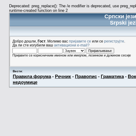
Deprecated: preg_replace(): The /e modifier is deprecated, use preg_re
runtime-created function on line 2
Српски јез
Srpski jez
Добро дошли,
Гост
. Молимо вас
пријавите се
или се
региструјте
.
Да ли сте изгубили ваш
активациони e-mail?
Пријавите се корисничким именом или имејлом, лозинком и дужином сесије
Вести
:
Правила форума
-
Речник
-
Правопис
-
Граматика
-
Вок
недоумице