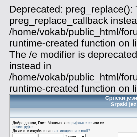
Deprecated: preg_replace(): 
preg_replace_callback instea
/home/vokab/public_html/for
runtime-created function on 
The /e modifier is deprecate
instead in
/home/vokab/public_html/for
runtime-created function on l
Српски јез
Srpski jez
Добро дошли,
Гост
. Молимо вас
пријавите се
или се
региструјте
.
Да ли сте изгубили ваш
активациони e-mail?