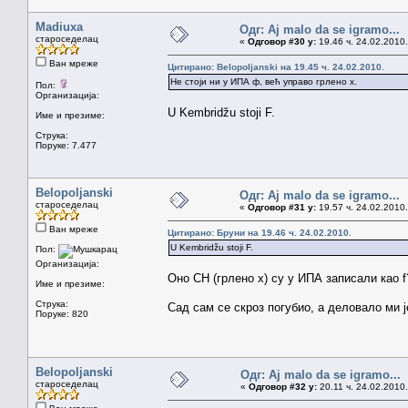
Madiuxa
Одг: Aj malo da se igramo...
староседелац
«
Одговор #30 у:
19.46 ч. 24.02.2010.
Ван мреже
Цитирано: Belopoljanski на 19.45 ч. 24.02.2010.
Не стоји ни у ИПА ф, већ управо грлено х.
Пол:
Организација:
U Kembridžu stoji F.
Име и презиме:
Струка:
Поруке: 7.477
Belopoljanski
Одг: Aj malo da se igramo...
староседелац
«
Одговор #31 у:
19.57 ч. 24.02.2010.
Ван мреже
Цитирано: Бруни на 19.46 ч. 24.02.2010.
U Kembridžu stoji F.
Пол:
Организација:
Оно CH (грлено х) су у ИПА записали као 
Име и презиме:
Струка:
Сад сам се скроз погубио, а деловало ми је
Поруке: 820
Belopoljanski
Одг: Aj malo da se igramo...
староседелац
«
Одговор #32 у:
20.11 ч. 24.02.2010.