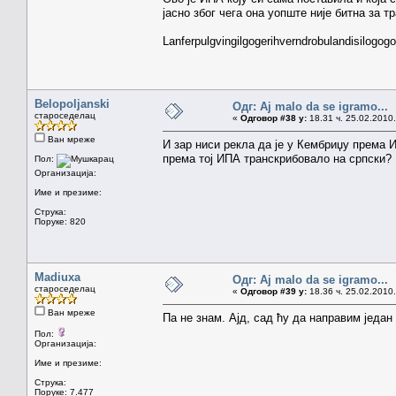
јасно због чега она уопште није битна за т
Lanferpulgvingilgogerihverndrobulandisilogog
Belopoljanski
Одг: Aj malo da se igramo...
староседелац
«
Одговор #38 у:
18.31 ч. 25.02.2010.
Ван мреже
И зар ниси рекла да је у Кембриџу према И
према тој ИПА транскрибовало на српски?
Пол:
Организација:
Име и презиме:
Струка:
Поруке: 820
Madiuxa
Одг: Aj malo da se igramo...
староседелац
«
Одговор #39 у:
18.36 ч. 25.02.2010.
Ван мреже
Па не знам. Ајд, сад ћу да направим један
Пол:
Организација:
Име и презиме:
Струка:
Поруке: 7.477