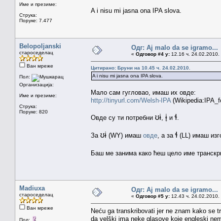
Име и презиме:
A i nisu mi jasna ona IPA slova.
Струка:
Поруке: 7.477
Belopoljanski
Одг: Aj malo da se igramo...
староседелац
«
Одговор #4 у:
12.16 ч. 24.02.2010.
Ван мреже
Цитирано: Бруни на 10.45 ч. 24.02.2010.
A i nisu mi jasna ona IPA slova.
Пол:
Организација:
Мало сам гугловао, имаш их овде:
Име и презиме:
http://tinyurl.com/Welsh-IPA
(Wikipedia:IPA_f
Струка:
Поруке: 820
ʊɨ
ɨ̞
ɬ
Овде су ти потребни
,
и
.
ʊɨ
ɬ
За
(WY) имаш
овде
, а за
(LL) имаш из
Баш ме занима како ћеш цело име транскр
Madiuxa
Одг: Aj malo da se igramo...
староседелац
«
Одговор #5 у:
12.43 ч. 24.02.2010.
Ван мреже
Neću ga transkribovati jer ne znam kako se tr
da velški ima neke glasove koje engleski nem
Пол: