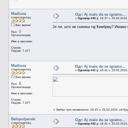
Madiuxa
Одг: Aj malo da se igramo...
староседелац
«
Одговор #40 у:
18.37 ч. 25.02.2010.
Ван мреже
Је ли, што не скинеш тај Кембриџ? Имамо г
Пол:
Организација:
Име и презиме:
Струка:
Поруке: 7.477
Madiuxa
Одг: Aj malo da se igramo...
староседелац
«
Одговор #41 у:
18.41 ч. 25.02.2010.
Ван мреже
Пол:
Организација:
Име и презиме:
Струка:
Поруке: 7.477
«
Задњи пут промењено: 18.43 ч. 25.02.2010. од Бр
Belopoljanski
Одг: Aj malo da se igramo...
староседелац
«
Одговор #42 у:
18.41 ч. 25.02.2010.