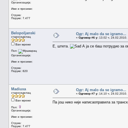
Организација:
Име и презиме:
Струка:
Поруке: 7.477
Belopoljanski
Одг: Aj malo da se igramo...
староседелац
«
Одговор #6 у:
13.02 ч. 24.02.2010.
Ван мреже
Е, штета.
А ја се баш потрудио за ов
Пол:
Организација:
Име и презиме:
Струка:
Поруке: 820
Madiuxa
Одг: Aj malo da se igramo...
староседелац
«
Одговор #7 у:
14.10 ч. 24.02.2010.
Ван мреже
Па још нико није написаоправила за транс
Пол:
Организација:
Име и презиме:
Струка:
Поруке: 7.477