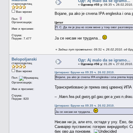
Одг: Aj malo da se igramo...
староседелац
«
Одговор #55 у:
09.35 ч. 26.02.2010.
Ван мреже
Bojane, pa ako je crvena IPA engleska i ona p
Пол:
Организација:
Цитат
П. С. Да ли је још ко осим мене у току овог разгово
Име и презиме:
Струка:
Ја се нисам ни трудила...
Поруке: 7.477
«
Задњи пут промењено: 09.51 ч. 26.02.2010. од Бр
Belopoljanski
Одг: Aj malo da se igramo...
староседелац
«
Одговор #56 у:
01.26 ч. 27.02.2010.
Ван мреже
Цитирано: Бруни на 09.35 ч. 26.02.2010.
Bojane, pa ako je crvena IPA engleska i ona prema kojoj 
Пол:
Организација:
Транскрибовано је према овој црвеној ИПА с
Име и презиме:
Струка:
– ˌ
h
læn.feə.pʊlˌgwɪŋ.gɪl.gəʊˌger.əˌχwɜːnˌdrəʊ.
Поруке: 820
Цитирано: Бруни на 09.35 ч. 26.02.2010.
Ја се нисам ни трудила...
Нисам ни ја, али ето, остаде у уху. Ево,
Санвајер пусгвингис гогерих вирндробус С
бих ово да поновим.