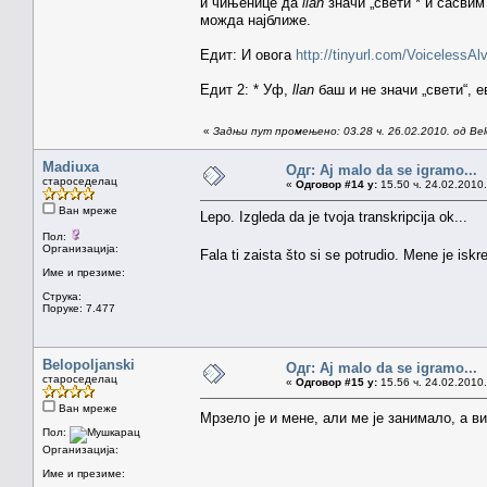
и чињенице да
llan
значи „свети“* и сасвим
можда најближе.
Едит: И овога
http://tinyurl.com/VoicelessAl
Едит 2: * Уф,
llan
баш и не значи „свети“, 
«
Задњи пут промењено: 03.28 ч. 26.02.2010. од Belo
Madiuxa
Одг: Aj malo da se igramo...
староседелац
«
Одговор #14 у:
15.50 ч. 24.02.2010.
Ван мреже
Lepo. Izgleda da je tvoja transkripcija ok...
Пол:
Организација:
Fala ti zaista što si se potrudio. Mene je iskr
Име и презиме:
Струка:
Поруке: 7.477
Belopoljanski
Одг: Aj malo da se igramo...
староседелац
«
Одговор #15 у:
15.56 ч. 24.02.2010.
Ван мреже
Мрзело је и мене, али ме је занимало, а 
Пол:
Организација:
Име и презиме: