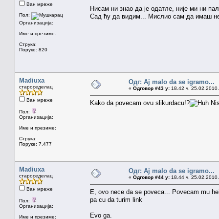
Ван мреже
Нисам ни знао да је одатле, није ми ни па
Пол:
Сад ћу да видим... Мислио сам да имаш не
Организација:
Име и презиме:
Струка:
Поруке: 820
Madiuxa
Одг: Aj malo da se igramo...
староседелац
«
Одговор #43 у:
18.42 ч. 25.02.2010.
Ван мреже
Kako da povecam ovu slikurdacu!?
Nis
Пол:
Организација:
Име и презиме:
Струка:
Поруке: 7.477
Madiuxa
Одг: Aj malo da se igramo...
староседелац
«
Одговор #44 у:
18.44 ч. 25.02.2010.
Ван мреже
E, ovo nece da se poveca... Povecam mu heigh
pa cu da turim link
Пол:
Организација:
Evo ga.
Име и презиме: