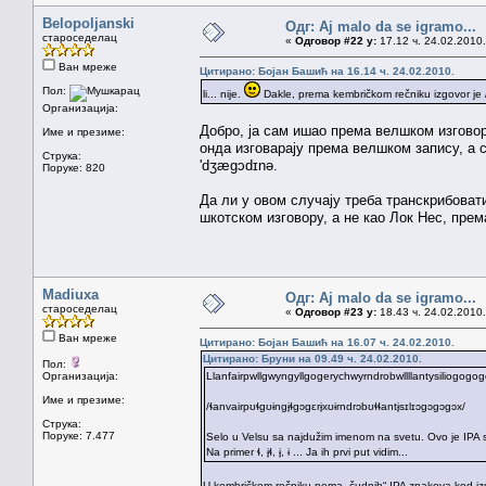
Belopoljanski
Одг: Aj malo da se igramo...
староседелац
«
Одговор #22 у:
17.12 ч. 24.02.2010.
Ван мреже
Цитирано: Бојан Башић на 16.14 ч. 24.02.2010.
Пол:
li... nije.
Dakle, prema kembričkom rečniku izgovor je /l
Организација:
Добро, ја сам ишао према велшком изговору
Име и презиме:
онда изговарају према велшком запису, а 
Струка:
'dʒæɡɔdɪnə.
Поруке: 820
Да ли у овом случају треба транскрибоват
шкотском изговору, а не као Лок Нес, пре
Madiuxa
Одг: Aj malo da se igramo...
староседелац
«
Одговор #23 у:
18.43 ч. 24.02.2010.
Ван мреже
Цитирано: Бојан Башић на 16.07 ч. 24.02.2010.
Цитирано: Бруни на 09.49 ч. 24.02.2010.
Пол:
Организација:
Llanfairpwllgwyngyllgogerychwyrndrobwllllantysiliogogo
Име и презиме:
/ɬanvairpʊɬgʊɨngɨ̞ɬgɔgɛrɨ̞xʊɨrndrɔbʊɬɬantɨ̞sɪlɪɔgɔgɔgɔx/
Струка:
Поруке: 7.477
Selo u Velsu sa najdužim imenom na svetu. Ovo je IPA sa p
Na primer ɬ, ɨ̞ɬ, ɨ̞, ɨ ... Ja ih prvi put vidim...
U kembričkom rečniku nema „čudnih“ IPA znakova kod izgovo