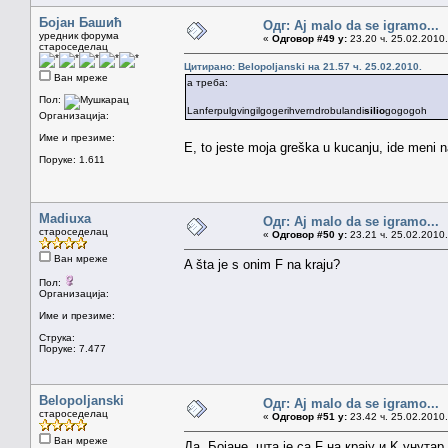
Бојан Башић
Одг: Aj malo da se igramo...
уредник форума
«
Одговор #49 у:
23.20 ч. 25.02.2010.
староседелац
Цитирано: Belopoljanski на 21.57 ч. 25.02.2010.
Ван мреже
а треба:
Пол:
Lanferpulgvingilgogerihverndrobulandi
silio
gogogoh
Организација:
Име и презиме:
E, to jeste moja greška u kucanju, ide meni 
Поруке: 1.611
Madiuxa
Одг: Aj malo da se igramo...
староседелац
«
Одговор #50 у:
23.21 ч. 25.02.2010.
Ван мреже
A šta je s onim F na kraju?
Пол:
Организација:
Име и презиме:
Струка:
Поруке: 7.477
Belopoljanski
Одг: Aj malo da se igramo...
староседелац
«
Одговор #51 у:
23.42 ч. 25.02.2010.
Ван мреже
Да, Бојане, шта је са F на крају и K унута