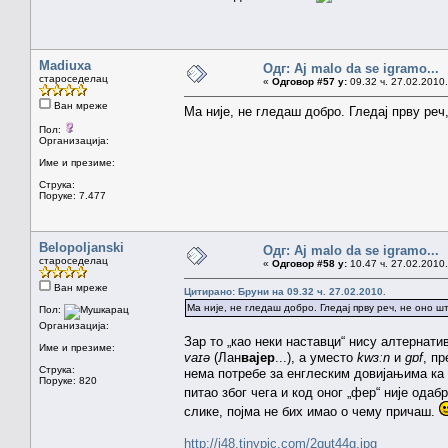
Madiuxa
Одг: Aj malo da se igramo...
староседелац
«
Одговор #57 у:
09.32 ч. 27.02.2010.
Ван мреже
Ма није, не гледаш добро. Гледај прву реч
Пол:
Организација:
Име и презиме:
Струка:
Поруке: 7.477
Belopoljanski
Одг: Aj malo da se igramo...
староседелац
«
Одговор #58 у:
10.47 ч. 27.02.2010.
Ван мреже
Цитирано: Бруни на 09.32 ч. 27.02.2010.
Ма није, не гледаш добро. Гледај прву реч, не оно шт
Пол:
Организација:
Зар то „као неки наставци“ нису алтернат
Име и презиме:
vaɪə
(Лан
вајер
...), а уместо
kwɜːn
и
gɒf
, п
Струка:
нема потребе за енглеским довијањима ка к
Поруке: 820
питао због чега и код оног „фер“ није одаб
слике, појма не бих имао о чему причаш.
http://i48.tinypic.com/2qut44g.jpg