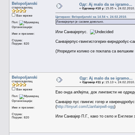
Belopoljanski
Одг: Aj malo da se igramo...
староседелац
«
Одговор #10 у:
15.05 ч. 24.02.2010.
Ван мреже
Цитирано: Belopoljanski на 14.54 ч. 24.02.2010.
Ланвајерпул је сасвим довољно.
Пол:
Организација:
Или Санвајерпус.
Име и презиме:
Струка:
Санвајерпус-гвингисгогерих-вирндробус-са
Поруке: 820
(Упоредити колико се поклапа са велшким
Belopoljanski
Одг: Aj malo da se igramo...
староседелац
«
Одговор #11 у:
15.13 ч. 24.02.2010.
Ван мреже
Ево онда
апдејта
, док лингвисти не одре
Пол:
Организација:
Санвајер пус гвингис гогер и хвирендробус 
(
http://tinyurl.com/Llanfairpwll-ogg
)
Име и презиме:
Струка:
Или Санвајер П.Г., како то село и Енглези 
Поруке: 820