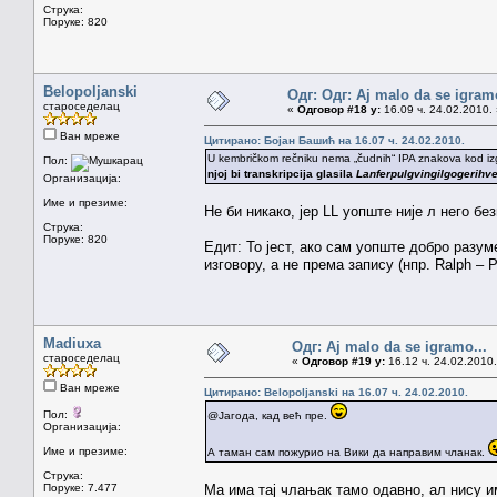
Струка:
Поруке: 820
Belopoljanski
Одг: Одг: Aj malo da se igramo
староседелац
«
Одговор #18 у:
16.09 ч. 24.02.2010. 
Ван мреже
Цитирано: Бојан Башић на 16.07 ч. 24.02.2010.
U kembričkom rečniku nema „čudnih“ IPA znakova kod izgovo
Пол:
njoj bi transkripcija glasila
Lanferpulgvingilgogerihv
Организација:
Име и презиме:
Не би никако, јер LL уопште није л него без
Струка:
Поруке: 820
Едит: То јест, ако сам уопште добро разу
изговору, а не према запису (нпр. Ralph – 
Madiuxa
Одг: Aj malo da se igramo...
староседелац
«
Одговор #19 у:
16.12 ч. 24.02.2010.
Ван мреже
Цитирано: Belopoljanski на 16.07 ч. 24.02.2010.
Пол:
@Јагода, кад већ пре.
Организација:
Име и презиме:
А таман сам пожурио на Вики да направим чланак.
Струка:
Поруке: 7.477
Ма има тај члањак тамо одавно, ал нису им