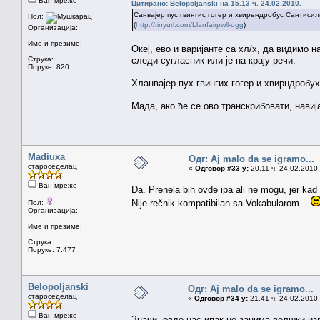
Ван мреже
Цитирано: Belopoljanski на 15.13 ч. 24.02.2010.
Санвајер пус гвингис гогер и хвирендробус Сантисилио
Пол:
(
http://tinyurl.com/Llanfairpwll-ogg
)
Организација:
Име и презиме:
Океј, ево и варијанте са хл/х, да видимо н
Струка:
следи сугласник или је на крају речи.
Поруке: 820
Хланвајер пух гвингих гогер и хвирндробух 
Мада, ако ће се ово транскрибовати, навиј
Madiuxa
Одг: Aj malo da se igramo...
староседелац
«
Одговор #33 у:
20.11 ч. 24.02.2010.
Ван мреже
Da. Prenela bih ovde ipa ali ne mogu, jer kad 
Nije rečnik kompatibilan sa Vokabularom...
Пол:
Организација:
Име и презиме:
Струка:
Поруке: 7.477
Belopoljanski
Одг: Aj malo da se igramo...
староседелац
«
Одговор #34 у:
21.41 ч. 24.02.2010.
Ван мреже
Значи, овде нас ипак не занима велшки из