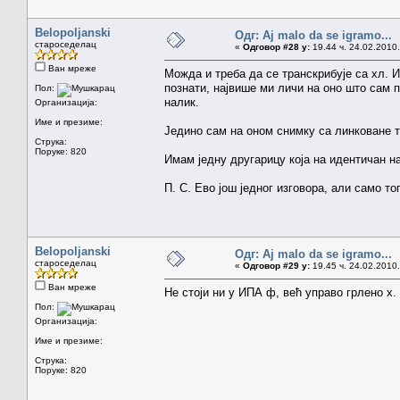
Belopoljanski
Одг: Aj malo da se igramo...
староседелац
«
Одговор #28 у:
19.44 ч. 24.02.2010.
Ван мреже
Можда и треба да се транскрибује са хл. И
познати, највише ми личи на оно што сам п
Пол:
налик.
Организација:
Име и презиме:
Једино сам на оном снимку са линковане 
Струка:
Поруке: 820
Имам једну другарицу која на идентичан на
П. С. Ево још једног изговора, али само то
Belopoljanski
Одг: Aj malo da se igramo...
староседелац
«
Одговор #29 у:
19.45 ч. 24.02.2010.
Ван мреже
Не стоји ни у ИПА ф, већ управо грлено х.
Пол:
Организација:
Име и презиме:
Струка:
Поруке: 820