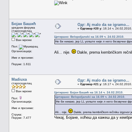
Бојан Башић
Одг: Aj malo da se igramo...
уредник форума
«
Одговор #20 у:
16.14 ч. 24.02.2010.
староседелац
Цитирано: Belopoljanski на 16.09 ч. 24.02.2010.
Ван мреже
Не би никако, јер LL уопште није л него безвучни фрик
Пол:
Организација:
Ali... nije.
Dakle, prema kembričkom rečniku 
Име и презиме:
Поруке: 1.611
Madiuxa
Одг: Aj malo da se igramo...
староседелац
«
Одговор #21 у:
16.17 ч. 24.02.2010.
Ван мреже
Цитирано: Бојан Башић на 16.14 ч. 24.02.2010.
Цитирано: Belopoljanski на 16.09 ч. 24.02.2010.
Пол:
Организација:
Не би никако, јер LL уопште није л него безвучни фри
Име и презиме:
Ali... nije.
Dakle, prema kembričkom rečniku izgovor je /
Струка:
Чекај, Бојане, хоћеш да кажеш да у кембр
Поруке: 7.477