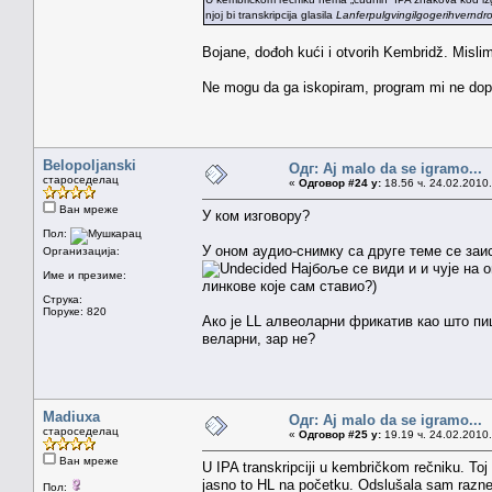
njoj bi transkripcija glasila
Lanferpulgvingilgogerihverndr
Bojane, dođoh kući i otvorih Kembridž. Mislim
Ne mogu da ga iskopiram, program mi ne dopušt
Belopoljanski
Одг: Aj malo da se igramo...
староседелац
«
Одговор #24 у:
18.56 ч. 24.02.2010.
Ван мреже
У ком изговору?
Пол:
У оном аудио-снимку са друге теме се заист
Организација:
Најбоље се види и и чује на он
Име и презиме:
линкове које сам ставио?)
Струка:
Поруке: 820
Ако је LL алвеоларни фрикатив као што пише
веларни, зар не?
Madiuxa
Одг: Aj malo da se igramo...
староседелац
«
Одговор #25 у:
19.19 ч. 24.02.2010.
Ван мреже
U IPA transkripciji u kembričkom rečniku. Toj
jasno to HL na početku. Odslušala sam razne sn
Пол: