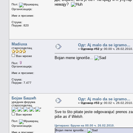
немају?
Пол:
Организација:
Име и презиме:
Струка:
Поруке: 820
Madiuxa
Одг: Aj malo da se igramo...
староседелац
«
Одговор #52 у:
00.00 ч. 26.02.2010.
Ван мреже
Bojan mene ignoriše...
Пол:
Организација:
Име и презиме:
Струка:
Поруке: 7.477
Бојан Башић
Одг: Aj malo da se igramo...
уредник форума
«
Одговор #53 у:
00.02 ч. 26.02.2010.
староседелац
Sve to što pitate jeste odgovarajuć prenos za
Ван мреже
piše
as if Welsh
.
Пол:
Цитирано: Бруни на 00.00 ч. 26.02.2010.
Организација:
Bojan mene ignoriše...
Име и презиме: