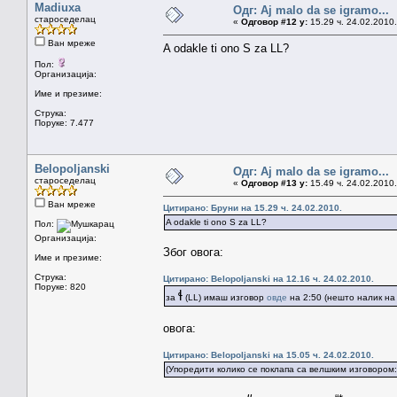
Madiuxa
Одг: Aj malo da se igramo...
староседелац
«
Одговор #12 у:
15.29 ч. 24.02.2010.
Ван мреже
A odakle ti ono S za LL?
Пол:
Организација:
Име и презиме:
Струка:
Поруке: 7.477
Belopoljanski
Одг: Aj malo da se igramo...
староседелац
«
Одговор #13 у:
15.49 ч. 24.02.2010.
Ван мреже
Цитирано: Бруни на 15.29 ч. 24.02.2010.
A odakle ti ono S za LL?
Пол:
Организација:
Због овога:
Име и презиме:
Струка:
Цитирано: Belopoljanski на 12.16 ч. 24.02.2010.
Поруке: 820
ɬ
за
(LL) имаш изговор
овде
на 2:50 (нешто налик на ś
овога:
Цитирано: Belopoljanski на 15.05 ч. 24.02.2010.
(Упоредити колико се поклапа са велшким изговором