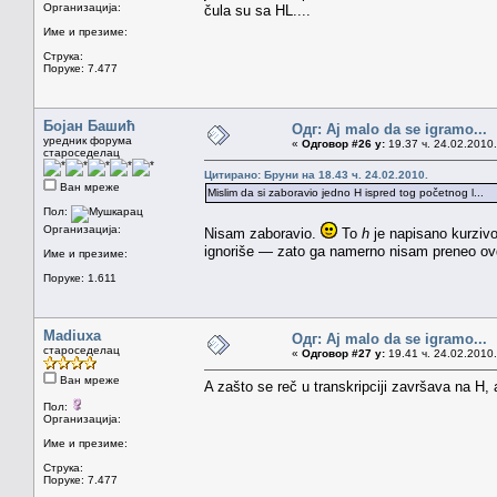
Организација:
čula su sa HL....
Име и презиме:
Струка:
Поруке: 7.477
Бојан Башић
Одг: Aj malo da se igramo...
уредник форума
«
Одговор #26 у:
19.37 ч. 24.02.2010.
староседелац
Цитирано: Бруни на 18.43 ч. 24.02.2010.
Ван мреже
Mislim da si zaboravio jedno H ispred tog početnog l...
Пол:
Организација:
Nisam zaboravio.
To
h
je napisano kurzivo
ignoriše — zato ga namerno nisam preneo ov
Име и презиме:
Поруке: 1.611
Madiuxa
Одг: Aj malo da se igramo...
староседелац
«
Одговор #27 у:
19.41 ч. 24.02.2010.
Ван мреже
A zašto se reč u transkripciji završava na H, 
Пол:
Организација:
Име и презиме:
Струка:
Поруке: 7.477