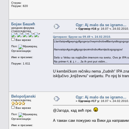
Струка:
Поруке: 820
Бојан Башић
Одг: Aj malo da se igramo...
уредник форума
«
Одговор #16 у:
16.07 ч. 24.02.2010.
староседелац
Цитирано: Бруни на 09.49 ч. 24.02.2010.
Ван мреже
Llanfairpwllgwyngyllgogerychwyrndrobwllllantysiliogogog
Пол:
/ɬanvairpʊɬgʊɨngɨ̞ɬgɔgɛrɨ̞xʊɨrndrɔbʊɬɬantɨ̞sɪlɪɔgɔgɔgɔx/
Организација:
Име и презиме:
Selo u Velsu sa najdužim imenom na svetu. Ovo je IPA sa p
Na primer ɬ, ɨ̞ɬ, ɨ̞, ɨ ... Ja ih prvi put vidim...
Поруке: 1.611
U kembričkom rečniku nema „čudnih“ IPA znako
isključivo „književnu“ varijantu. Po njoj bi tran
Belopoljanski
Одг: Aj malo da se igramo...
староседелац
«
Одговор #17 у:
16.07 ч. 24.02.2010.
Ван мреже
@Јагода, кад већ пре.
Пол:
Организација:
А таман сам пожурио на Вики да направим
Име и презиме: