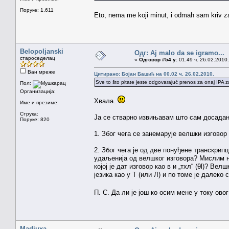
Поруке: 1.611
Eto, nema me koji minut, i odmah sam kriv 
Belopoljanski
Одг: Aj malo da se igramo...
староседелац
«
Одговор #54 у:
01.49 ч. 26.02.2010.
Ван мреже
Цитирано: Бојан Башић на 00.02 ч. 26.02.2010.
Sve to što pitate jeste odgovarajuć prenos za onaj IPA z
Пол:
Организација:
Хвала.
Име и презиме:
Струка:
Ја се стварно извињавам што сам досадан,
Поруке: 820
1. Због чега се занемарује велшки изговор
2. Због чега је од две понуђене транскрипц
удаљенија од велшког изговора? Мислим на 
којој је дат изговор као в и „тхл“ (θl)? Ве
језика као у Т (или Л) и по томе је далеко 
П. С. Да ли је још ко осим мене у току ов
Madiuxa