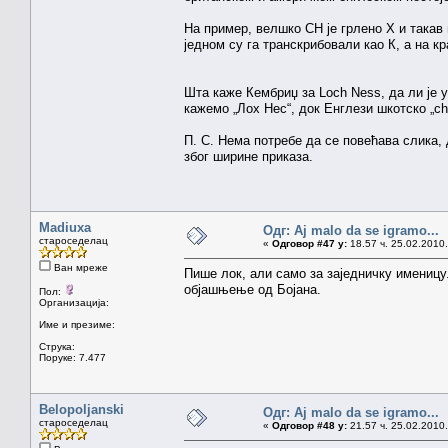
На пример, велшко CH је грлено Х и такав 
једном су га транскрибовали као К, а на кр
Шта каже Кембриџ за Loch Ness, да ли је 
кажемо „Лох Нес“, док Енглези шкотско „ch“
П. С. Нема потребе да се повећава слика, 
због ширине приказа.
Madiuxa
Одг: Aj malo da se igramo...
староседелац
«
Одговор #47 у:
18.57 ч. 25.02.2010.
Ван мреже
Пише лок, али само за заједничку именицу
објашњење од Бојана.
Пол:
Организација:
Име и презиме:
Струка:
Поруке: 7.477
Belopoljanski
Одг: Aj malo da se igramo...
староседелац
«
Одговор #48 у:
21.57 ч. 25.02.2010.