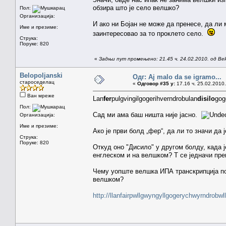
обзира што је село велшко?
Пол:
Организација:
И ако ни Бојан не може да пренесе, да л
Име и презиме:
заинтересовао за то проклето село.
Струка:
Поруке: 820
«
Задњи пут промењено: 21.45 ч. 24.02.2010. од Belo
Belopoljanski
Одг: Aj malo da se igramo...
староседелац
«
Одговор #35 у:
17.16 ч. 25.02.2010.
Ван мреже
Lan
fer
pulgvingilgogerihverndrobulan
disilo
gog
Пол:
Сад ми ама баш ништа није јасно.
Организација:
Име и презиме:
Ако је први болд „фер“, да ли то значи д
Струка:
Поруке: 820
Откуд оно "Дисило" у другом болду, када ј
енглеском и на велшком? Т се једначи пре
Чему уопште велшка ИПА транскрипција посв
велшком?
http://llanfairpwllgwyngyllgogerychwyrndrobwl