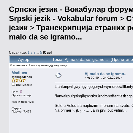
Српски језик - Вокабулар фору
Srpski jezik - Vokabular forum
>
С
језик
>
Транскрипција страних р
malo da se igramo...
Странице:
1
2
3
...
5
[
Све
]
Аутор
Тема: Aj malo da se igramo... (Прочитан
0 чланова и 1 гост прегледају ову тему.
Madiuxa
Aj malo da se igramo...
староседелац
«
у:
09.49 ч. 24.02.2010. »
Ван мреже
Llanfairpwllgwyngyllgogerychwyrndrobwllllant
Пол:
Организација:
/ɬanvairpʊɬgʊɨngɨ̞ɬgɔgɛrɨ̞xʊɨrndrɔbʊɬɬantɨ̞sɪlɪɔ
Име и презиме:
Selo u Velsu sa najdužim imenom na svetu. Ovo
Струка:
Na primer ɬ, ɨ̞ɬ, ɨ̞, ɨ ... Ja ih prvi put vidim...
Поруке: 7.477