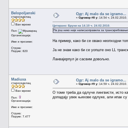
Belopoljanski
Одг: Aj malo da se igramo...
староседелац
«
Одговор #8 у:
14.54 ч. 24.02.2010.
Ван мреже
Цитирано: Бруни на 14.10 ч. 24.02.2010.
Па још нико није написаоправила за транскрибовање
Пол:
Организација:
На пример, како би се овако неопходни т
Име и презиме:
Струка:
Ја не знам како би се уопште оно LL тран
Поруке: 820
Ланвајерпул је сасвим довољно.
Madiuxa
Одг: Aj malo da se igramo...
староседелац
«
Одговор #9 у:
14.59 ч. 24.02.2010.
Ван мреже
О томе треба да одлуче лингвисти, исто к
допадају увек њихове одлуке, али ипак су 
Пол:
Организација:
Име и презиме:
Струка:
Поруке: 7.477