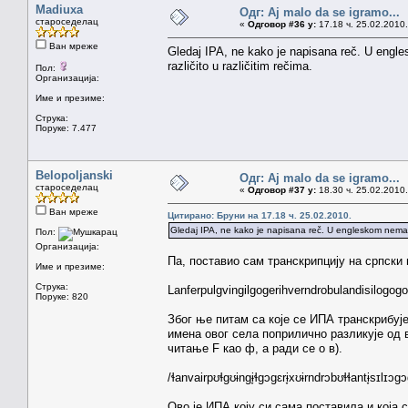
Madiuxa
Одг: Aj malo da se igramo...
староседелац
«
Одговор #36 у:
17.18 ч. 25.02.2010.
Ван мреже
Gledaj IPA, ne kako je napisana reč. U engle
različito u različitim rečima.
Пол:
Организација:
Име и презиме:
Струка:
Поруке: 7.477
Belopoljanski
Одг: Aj malo da se igramo...
староседелац
«
Одговор #37 у:
18.30 ч. 25.02.2010.
Ван мреже
Цитирано: Бруни на 17.18 ч. 25.02.2010.
Gledaj IPA, ne kako je napisana reč. U engleskom nema pra
Пол:
Организација:
Па, поставио сам транскрипцију на српск
Име и презиме:
Струка:
Lanferpulgvingilgogerihverndrobulandisilogo
Поруке: 820
Због ње питам са које се ИПА транскрибује
имена овог села поприлично разликује од в
читање F као ф, а ради се о в).
/ɬanvairpʊɬgʊɨngɨ̞ɬgɔgɛrɨ̞xʊɨrndrɔbʊɬɬantɨ̞sɪlɪɔ
Ово је ИПА коју си сама поставила и која 