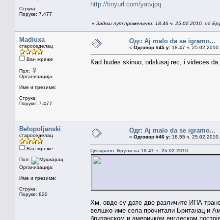
http://tinyurl.com/yatvjpq
Струка:
Поруке: 7.477
«
Задњи пут промењено: 18.46 ч. 25.02.2010. од Бр
Madiuxa
Одг: Aj malo da se igramo...
староседелац
«
Одговор #45 у:
18.47 ч. 25.02.2010.
Ван мреже
Kad budes skinuo, odslusaj rec, i videces da 
Пол:
Организација:
Име и презиме:
Струка:
Поруке: 7.477
Belopoljanski
Одг: Aj malo da se igramo...
староседелац
«
Одговор #46 у:
18.55 ч. 25.02.2010.
Ван мреже
Цитирано: Бруни на 18.41 ч. 25.02.2010.
Пол:
Организација:
Име и презиме:
Струка:
Поруке: 820
Хм, овде су дате две различите ИПА транс
велшко име села прочитали Британац и Аме
британском и америчком енглеском постоје