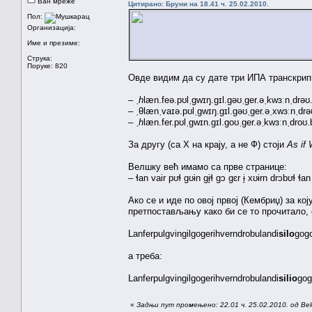
Ван мреже
Цитирано: Бруни на 18.41 ч. 25.02.2010.
Пол:
Организација:
Име и презиме:
Струка:
Поруке: 820
Овде видим да су дате три ИПА транскрип
– ˌ
h
læn.feə.pʊlˌgwɪŋ.gɪl.gəʊˌger.əˌkwɜːnˌdrəʊ.
– ˌθlænˌvaɪə.pʊlˌgwɪŋ.gɪl.gəʊˌger.əˌxwɜːnˌdrə
– ˌ
h
læn.fer.pʊlˌgwɪn.gɪl.goʊˌger.əˌkwɜːnˌdroʊ.
За другу (са Х на крају, а не Ф) стоји
As if 
Велшку већ имамо са прве странице:
– ɬan vair pʊɬ gʊɨn gɨ̞ɬ gɔ gɛr ɨ̞ xʊɨrn drɔbʊɬ ɬan
Ако се и иде по овој првој (Кембриџ) за к
претпостављању како би се то прочитало, о
Lanferpulgvingilgogerihverndrobulandi
silo
gog
а треба:
Lanferpulgvingilgogerihverndrobulandi
silio
gog
«
Задњи пут промењено: 22.01 ч. 25.02.2010. од Belo