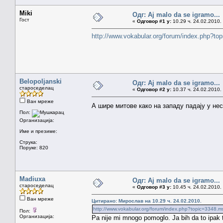
Miki
Одг: Aj malo da se igramo...
Гост
«
Одговор #1 у:
10.29 ч. 24.02.2010.
http://www.vokabular.org/forum/index.php?
Belopoljanski
Одг: Aj malo da se igramo...
староседелац
«
Одговор #2 у:
10.37 ч. 24.02.2010.
Ван мреже
А шире митове како на западу падају у нес
Пол:
Организација:
Име и презиме:
Струка:
Поруке: 820
Madiuxa
Одг: Aj malo da se igramo...
староседелац
«
Одговор #3 у:
10.45 ч. 24.02.2010.
Ван мреже
Цитирано: Мирослав на 10.29 ч. 24.02.2010.
http://www.vokabular.org/forum/index.php?topic=334
Пол:
Организација:
Pa nije mi mnogo pomoglo. Ja bih da to ipak 