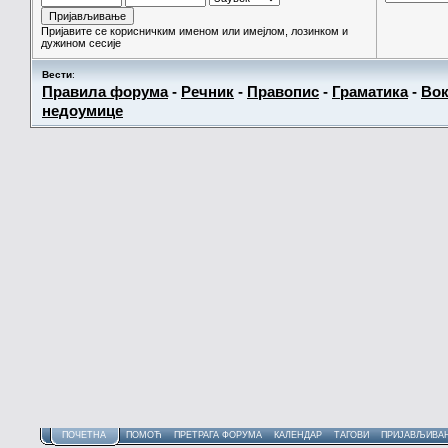
Пријавите се корисничким именом или имејлом, лозинком и
дужином сесије
Вести
:
Правила форума
-
Речник
-
Правопис
-
Граматика
-
Вок
недоумице
ПОЧЕТНА
ПОМОЋ
ПРЕТРАГА ФОРУМА
КАЛЕНДАР
ТАГОВИ
ПРИЈАВЉИВА