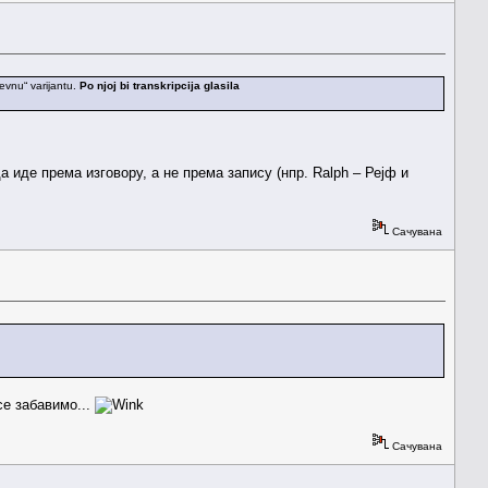
ževnu“ varijantu.
Po njoj bi transkripcija glasila
а иде према изговору, а не према запису (нпр. Ralph – Рејф и
Сачувана
се забавимо...
Сачувана