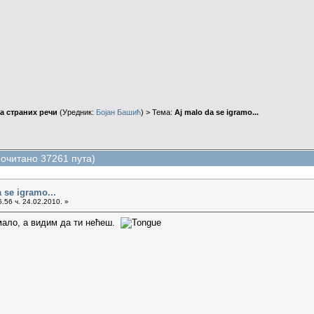
а страних речи
(Уредник:
Бојан Башић
) > Тема:
Aj malo da se igramo...
рочитано 37261 пута)
 se igramo...
.56 ч. 24.02.2010. »
имало, а видим да ти нећеш.