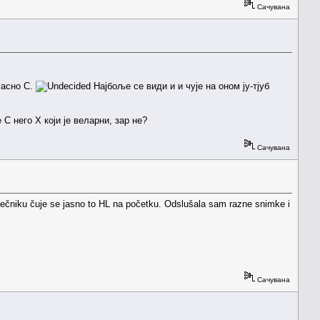
Сачувана
јасно С.
Најбоље се види и и чује на оном ју-тјуб
С него Х који је веларни, зар не?
Сачувана
 rečniku čuje se jasno to HL na početku. Odslušala sam razne snimke i
Сачувана