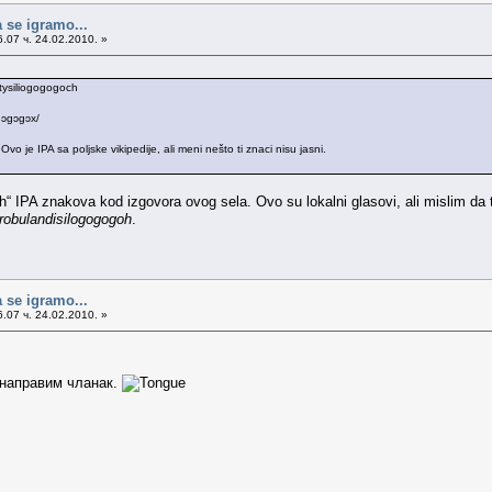
 se igramo...
.07 ч. 24.02.2010. »
ntysiliogogogoch
ɔgɔgɔgɔx/
 je IPA sa poljske vikipedije, ali meni nešto ti znaci nisu jasni.
IPA znakova kod izgovora ovog sela. Ovo su lokalni glasovi, ali mislim da treb
drobulandisilogogogoh
.
 se igramo...
.07 ч. 24.02.2010. »
 направим чланак.