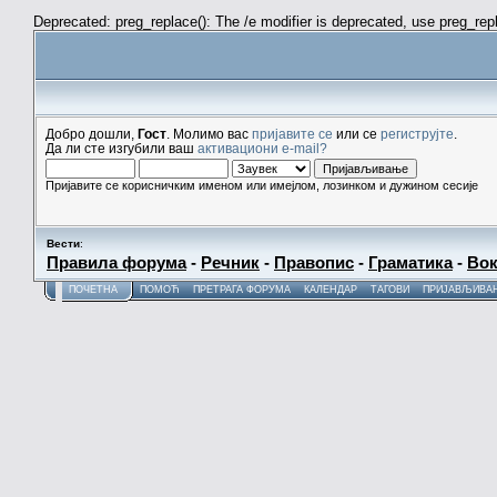
Deprecated: preg_replace(): The /e modifier is deprecated, use preg_re
Добро дошли,
Гост
. Молимо вас
пријавите се
или се
региструјте
.
Да ли сте изгубили ваш
активациони e-mail?
Пријавите се корисничким именом или имејлом, лозинком и дужином сесије
Вести
:
Правила форума
-
Речник
-
Правопис
-
Граматика
-
Вок
ПОЧЕТНА
ПОМОЋ
ПРЕТРАГА ФОРУМА
КАЛЕНДАР
ТАГОВИ
ПРИЈАВЉИВА