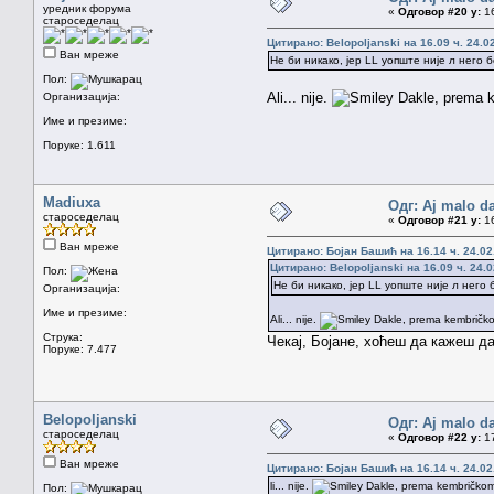
уредник форума
«
Одговор #20 у:
16
староседелац
Цитирано: Belopoljanski на 16.09 ч. 24.0
Ван мреже
Не би никако, јер LL уопште није л него б
Пол:
Ali... nije.
Dakle, prema ke
Организација:
Име и презиме:
Поруке: 1.611
Madiuxa
Одг: Aj malo da
староседелац
«
Одговор #21 у:
16
Ван мреже
Цитирано: Бојан Башић на 16.14 ч. 24.02
Цитирано: Belopoljanski на 16.09 ч. 24.0
Пол:
Не би никако, јер LL уопште није л него б
Организација:
Име и презиме:
Ali... nije.
Dakle, prema kembričkom 
Струка:
Чекај, Бојане, хоћеш да кажеш д
Поруке: 7.477
Belopoljanski
Одг: Aj malo da
староседелац
«
Одговор #22 у:
17
Ван мреже
Цитирано: Бојан Башић на 16.14 ч. 24.02
li... nije.
Dakle, prema kembričkom re
Пол: