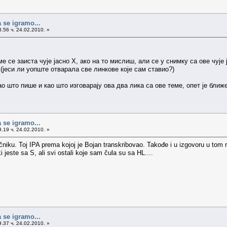
 se igramo...
.56 ч. 24.02.2010. »
е се заиста чује јасно Х, ако на то мислиш, али се у снимку са ове чује 
о (јеси ли уопште отварала све линкове које сам ставио?)
о што пише и као што изговарају ова два лика са ове теме, опет је ближе 
 se igramo...
.19 ч. 24.02.2010. »
ečniku. Toj IPA prema kojoj je Bojan transkribovao. Takođe i u izgovoru u tom
ki jeste sa S, ali svi ostali koje sam čula su sa HL....
 se igramo...
.37 ч. 24.02.2010. »