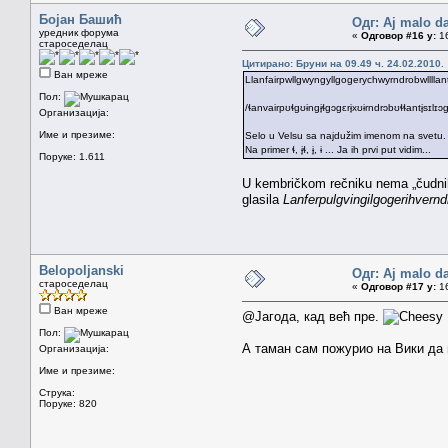
Бојан Башић
Одг: Aj malo da
уредник форума
«
Одговор #16 у:
16
староседелац
Цитирано: Бруни на 09.49 ч. 24.02.2010.
Ван мреже
Llanfairpwllgwyngyllgogerychwyrndrobwlllla
Пол:
/ɬanvairpʊɬgʊɨngɨ̞ɬgɔgɛrɨ̞xʊɨrndrɔbʊɬɬantɨ̞sɪlɪ
Организација:
Име и презиме:
Selo u Velsu sa najdužim imenom na svetu. Ovo
Na primer ɬ, ɨ̞ɬ, ɨ̞, ɨ ... Ja ih prvi put vidim...
Поруке: 1.611
U kembričkom rečniku nema „čudnih“ 
glasila
Lanferpulgvingilgogerihvern
Belopoljanski
Одг: Aj malo da
староседелац
«
Одговор #17 у:
16
Ван мреже
@Јагода, кад већ пре.
Пол:
А таман сам пожурио на Вики да
Организација:
Име и презиме:
Струка:
Поруке: 820