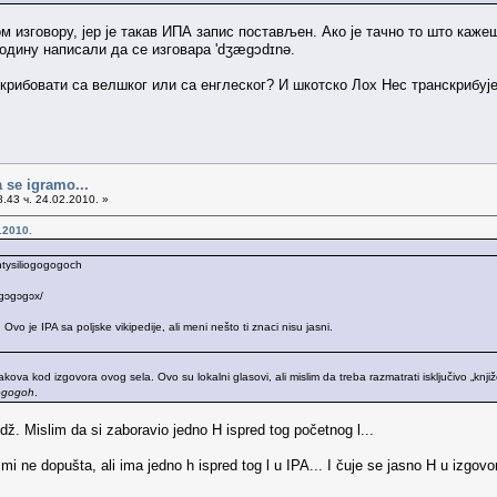
м изговору, јер је такав ИПА запис постављен. Ако је тачно то што каже
годину написали да се изговара 'dʒæɡɔdɪnə.
скрибовати са велшког или са енглеског? И шкотско Лох Нес транскрибује
 se igramo...
.43 ч. 24.02.2010. »
.2010.
ntysiliogogogoch
ɪɔgɔgɔgɔx/
o je IPA sa poljske vikipedije, ali meni nešto ti znaci nisu jasni.
a kod izgovora ovog sela. Ovo su lokalni glasovi, ali mislim da treba razmatrati isključivo „književn
gogogoh
.
dž. Mislim da si zaboravio jedno H ispred tog početnog l...
 ne dopušta, ali ima jedno h ispred tog l u IPA... I čuje se jasno H u izgovor