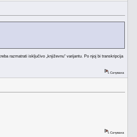
a razmatrati isključivo „književnu“ varijantu. Po njoj bi transkripcija
Сачувана
Сачувана