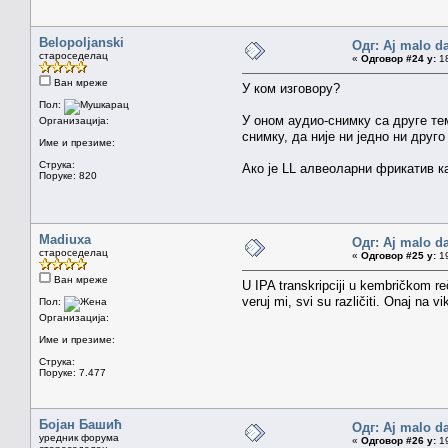
Belopoljanski
Одг: Aj malo da
староседелац
«
Одговор #24 у:
18
Ван мреже
У ком изговору?
Пол:
У оном аудио-снимку са друге тем
Организација:
снимку, да није ни једно ни друг
Име и презиме:
Струка:
Ако је LL алвеоларни фрикатив ка
Поруке: 820
Madiuxa
Одг: Aj malo da
староседелац
«
Одговор #25 у:
19
Ван мреже
U IPA transkripciji u kembričkom r
veruj mi, svi su različiti. Onaj na vi
Пол:
Организација:
Име и презиме:
Струка:
Поруке: 7.477
Бојан Башић
Одг: Aj malo da
уредник форума
«
Одговор #26 у:
19