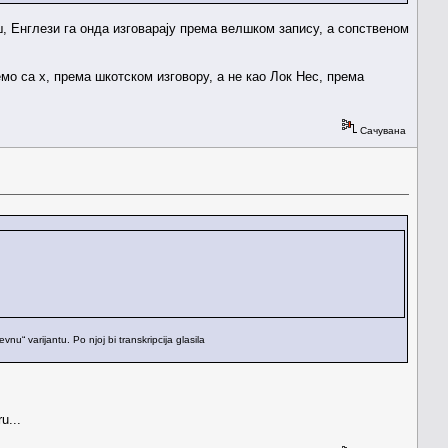
ш, Енглези га онда изговарају према велшком запису, а сопственом
мо са х, према шкотском изговору, а не као Лок Нес, према
Сачувана
u“ varijantu. Po njoj bi transkripcija glasila
u...