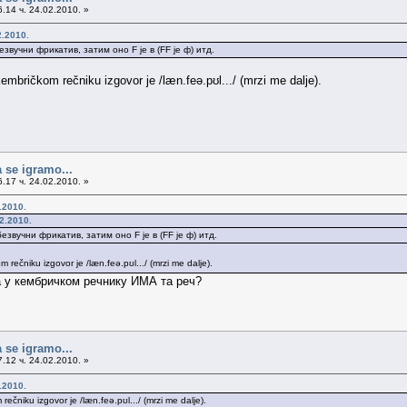
.14 ч. 24.02.2010. »
2.2010.
езвучни фрикатив, затим оно F је в (FF je ф) итд.
mbričkom rečniku izgovor je /læn.feə.pʊl.../ (mrzi me dalje).
 se igramo...
.17 ч. 24.02.2010. »
.2010.
2.2010.
езвучни фрикатив, затим оно F је в (FF je ф) итд.
rečniku izgovor je /læn.feə.pʊl.../ (mrzi me dalje).
а у кембричком речнику ИМА та реч?
 se igramo...
.12 ч. 24.02.2010. »
.2010.
čniku izgovor je /læn.feə.pʊl.../ (mrzi me dalje).