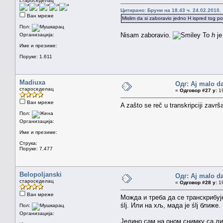
староседелац
Цитирано: Бруни на 18.43 ч. 24.02.2010.
Ван мреже
Mislim da si zaboravio jedno H ispred tog po
Пол:
Nisam zaboravio.
To
h
je
Организација:
Име и презиме:
Поруке: 1.611
Madiuxa
Одг: Aj malo da
староседелац
«
Одговор #27 у:
19
Ван мреже
A zašto se reč u transkripciji završ
Пол:
Организација:
Име и презиме:
Струка:
Поруке: 7.477
Belopoljanski
Одг: Aj malo da
староседелац
«
Одговор #28 у:
19
Ван мреже
Можда и треба да се транскрибује
ślj. Или на хљ, мада је ślj ближе
Пол:
Организација:
Једино сам на оном снимку са л