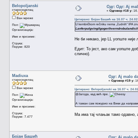
Belopoljanski
Одг: Одг: Aj mal
староседелац
«
Одговор #18 у:
16.
Ван мреже
Цитирано: Бојан Башић на 16.07 ч. 24.02
U kembričkom rečniku nema „čudnih“ IPA znako
Пол:
Lanferpulgvingilgogerihverndrobulandis
Организација:
Име и презиме:
Не би никако, јер LL уопште није 
Струка:
Поруке: 820
Едит: То јест, ако сам уопште до
слично).
Madiuxa
Одг: Aj malo da
староседелац
«
Одговор #19 у:
16
Ван мреже
Цитирано: Belopoljanski на 16.07 ч. 24.0
@Јагода, кад већ пре.
Пол:
Организација:
А таман сам пожурио на Вики да направ
Име и презиме:
Струка:
Ма има тај члањак тамо одавно, а
Поруке: 7.477
Бојан Башић
Одг: Aj malo da