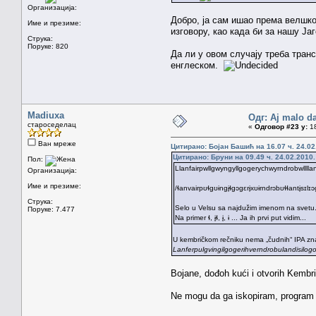
Организација:
Добро, ја сам ишао према велшко
Име и презиме:
изговору, као када би за нашу Ја
Струка:
Поруке: 820
Да ли у овом случају треба тран
енглеском.
Madiuxa
Одг: Aj malo da
староседелац
«
Одговор #23 у:
18
Ван мреже
Цитирано: Бојан Башић на 16.07 ч. 24.02
Цитирано: Бруни на 09.49 ч. 24.02.2010.
Пол:
Llanfairpwllgwyngyllgogerychwyrndrobwlllla
Организација:
Име и презиме:
/ɬanvairpʊɬgʊɨngɨ̞ɬgɔgɛrɨ̞xʊɨrndrɔbʊɬɬantɨ̞sɪl
Струка:
Selo u Velsu sa najdužim imenom na svetu. Ov
Поруке: 7.477
Na primer ɬ, ɨ̞ɬ, ɨ̞, ɨ ... Ja ih prvi put vidim...
U kembričkom rečniku nema „čudnih“ IPA znakov
Lanferpulgvingilgogerihverndrobulandisilo
Bojane, dođoh kući i otvorih Kembri
Ne mogu da ga iskopiram, program mi