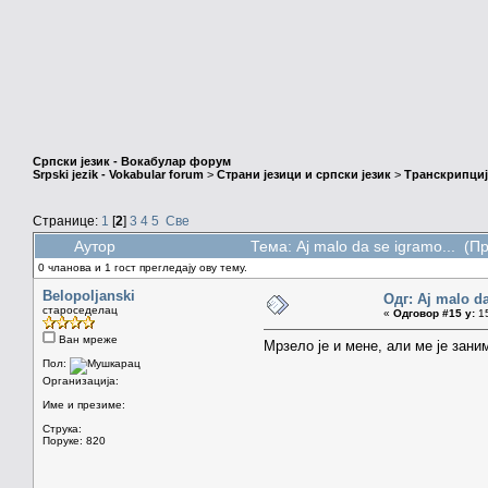
Српски језик - Вокабулар форум
Srpski jezik - Vokabular forum
>
Страни језици и српски језик
>
Транскрипциј
Странице:
1
[
2
]
3
4
5
Све
Аутор
Тема: Aj malo da se igramo... (П
0 чланова и 1 гост прегледају ову тему.
Belopoljanski
Одг: Aj malo da
староседелац
«
Одговор #15 у:
15
Ван мреже
Мрзело је и мене, али ме је зан
Пол:
Организација:
Име и презиме:
Струка:
Поруке: 820