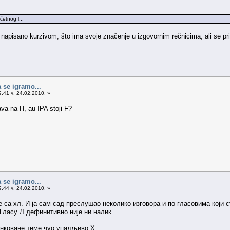
četnog l...
 napisano kurzivom, što ima svoje značenje u izgovornim rečnicima, ali se pr
 se igramo...
.41 ч. 24.02.2010. »
ava na H, au IPA stoji F?
 se igramo...
.44 ч. 24.02.2010. »
 са хл. И ја сам сад преслушао неколико изговора и по гласовима који 
. Гласу Л дефинитивно није ни налик.
инковане теме чуо упадљиво Х.