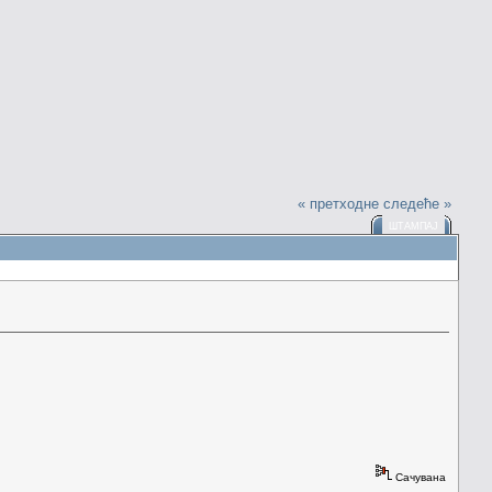
« претходне
следеће »
ШТАМПАЈ
Сачувана