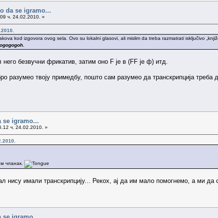
o da se igramo...
09 ч. 24.02.2010. »
.2010.
va kod izgovora ovog sela. Ovo su lokalni glasovi, ali mislim da treba razmatrati isključivo „knji
ilogogogoh
.
л него безвучни фрикатив, затим оно F је в (FF je ф) итд.
бро разумео твоју примедбу, пошто сам разумео да транскрипција треба д
 se igramo...
.12 ч. 24.02.2010. »
2.2010.
им чланак.
л нису имали транскрипцију... Рекох, ај да им мало помогнемо, а ми да 
 se igramo...