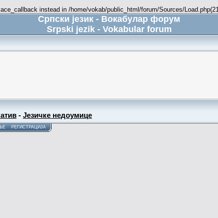
place_callback instead in /home/vokab/public_html/forum/Sources/Load.php(216
Српски језик - Вокабулар форум
Srpski jezik - Vokabular forum
атив
-
Језичке недоумице
ЊЕ
РЕГИСТРАЦИЈА