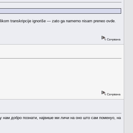
ilikom transkripcije ignoriše — zato ga namerno nisam preneo ovde.
Сачувана
Сачувана
су нам добро познати, највише ми личи на оно што сам поменуо, на