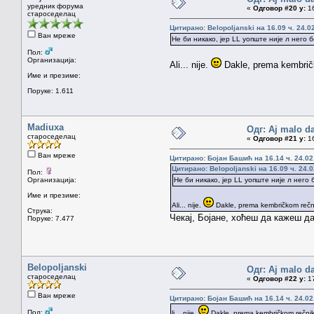
уредник форума
«
Одговор #20 у:
16
староседелац
Цитирано: Belopoljanski на 16.09 ч. 24.0
Ван мреже
Не би никако, јер LL уопште није л него б
Пол:
Организација:
Ali... nije.
Dakle, prema kembričko
Име и презиме:
Поруке: 1.611
Madiuxa
Одг: Aj malo da
староседелац
«
Одговор #21 у:
16
Ван мреже
Цитирано: Бојан Башић на 16.14 ч. 24.02
Цитирано: Belopoljanski на 16.09 ч. 24.0
Пол:
Организација:
Не би никако, јер LL уопште није л него б
Име и презиме:
Ali... nije.
Dakle, prema kembričkom rečniku
Струка:
Чекај, Бојане, хоћеш да кажеш д
Поруке: 7.477
Belopoljanski
Одг: Aj malo da
староседелац
«
Одговор #22 у:
17
Ван мреже
Цитирано: Бојан Башић на 16.14 ч. 24.02
Пол:
li... nije.
Dakle, prema kembričkom rečniku 