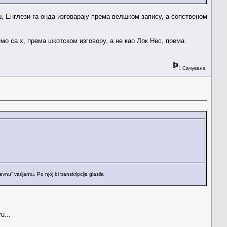
ш, Енглези га онда изговарају према велшком запису, а сопственом
мо са х, према шкотском изговору, а не као Лок Нес, према
Сачувана
u“ varijantu. Po njoj bi transkripcija glasila
u...