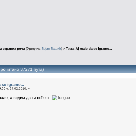
а страних речи
(Уредник:
Бојан Башић
) > Тема:
Aj malo da se igramo...
(Прочитано 37271 пута)
 se igramo...
.56 ч. 24.02.2010. »
имало, а видим да ти нећеш.