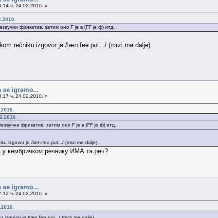
.14 ч. 24.02.2010. »
2.2010.
езвучни фрикатив, затим оно F је в (FF je ф) итд.
m rečniku izgovor je /læn.feə.pʊl.../ (mrzi me dalje).
 se igramo...
.17 ч. 24.02.2010. »
.2010.
2.2010.
езвучни фрикатив, затим оно F је в (FF je ф) итд.
 izgovor je /læn.feə.pʊl.../ (mrzi me dalje).
а у кембричком речнику ИМА та реч?
 se igramo...
.12 ч. 24.02.2010. »
.2010.
izgovor je /læn.feə.pʊl.../ (mrzi me dalje).