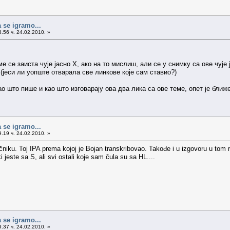
 se igramo...
.56 ч. 24.02.2010. »
е се заиста чује јасно Х, ако на то мислиш, али се у снимку са ове чује 
о (јеси ли уопште отварала све линкове које сам ставио?)
о што пише и као што изговарају ова два лика са ове теме, опет је ближе 
 se igramo...
.19 ч. 24.02.2010. »
ečniku. Toj IPA prema kojoj je Bojan transkribovao. Takođe i u izgovoru u tom
ki jeste sa S, ali svi ostali koje sam čula su sa HL....
 se igramo...
.37 ч. 24.02.2010. »