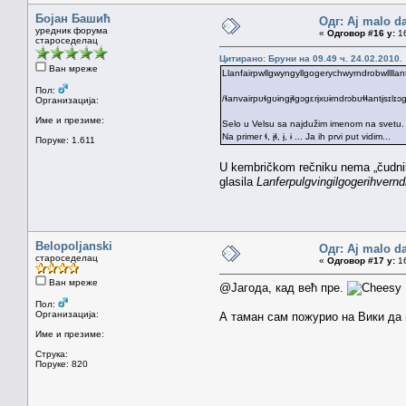
Бојан Башић
Одг: Aj malo da
уредник форума
«
Одговор #16 у:
16
староседелац
Цитирано: Бруни на 09.49 ч. 24.02.2010.
Ван мреже
Llanfairpwllgwyngyllgogerychwyrndrobwlllla
Пол:
/ɬanvairpʊɬgʊɨngɨ̞ɬgɔgɛrɨ̞xʊɨrndrɔbʊɬɬantɨ̞sɪlɪ
Организација:
Име и презиме:
Selo u Velsu sa najdužim imenom na svetu. Ovo
Na primer ɬ, ɨ̞ɬ, ɨ̞, ɨ ... Ja ih prvi put vidim...
Поруке: 1.611
U kembričkom rečniku nema „čudnih“ 
glasila
Lanferpulgvingilgogerihvern
Belopoljanski
Одг: Aj malo da
староседелац
«
Одговор #17 у:
16
Ван мреже
@Јагода, кад већ пре.
Пол:
Организација:
А таман сам пожурио на Вики да
Име и презиме:
Струка:
Поруке: 820