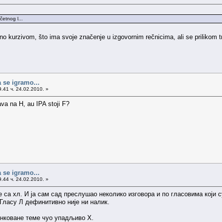
četnog l...
no kurzivom, što ima svoje značenje u izgovornim rečnicima, ali se prilikom 
 se igramo...
.41 ч. 24.02.2010. »
ava na H, au IPA stoji F?
 se igramo...
.44 ч. 24.02.2010. »
 са хл. И ја сам сад преслушао неколико изговора и по гласовима који 
. Гласу Л дефинитивно није ни налик.
инковане теме чуо упадљиво Х.