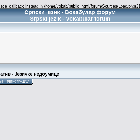
place_callback instead in /home/vokab/public_html/forum/Sources/Load.php(216
Српски језик - Вокабулар форум
Srpski jezik - Vokabular forum
атив
-
Језичке недоумице
ЊЕ
РЕГИСТРАЦИЈА