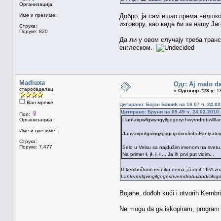
Организација:
Име и презиме:
Добро, ја сам ишао према велшко
изговору, као када би за нашу Ја
Струка:
Поруке: 820
Да ли у овом случају треба тран
енглеском.
Madiuxa
Одг: Aj malo da
староседелац
«
Одговор #23 у:
18
Ван мреже
Цитирано: Бојан Башић на 16.07 ч. 24.02
Цитирано: Бруни на 09.49 ч. 24.02.2010.
Пол:
Организација:
Llanfairpwllgwyngyllgogerychwyrndrobwlllla
Име и презиме:
/ɬanvairpʊɬgʊɨngɨ̞ɬgɔgɛrɨ̞xʊɨrndrɔbʊɬɬantɨ̞sɪl
Струка:
Поруке: 7.477
Selo u Velsu sa najdužim imenom na svetu. Ov
Na primer ɬ, ɨ̞ɬ, ɨ̞, ɨ ... Ja ih prvi put vidim...
U kembričkom rečniku nema „čudnih“ IPA znakov
Lanferpulgvingilgogerihverndrobulandisilo
Bojane, dođoh kući i otvorih Kembri
Ne mogu da ga iskopiram, program mi