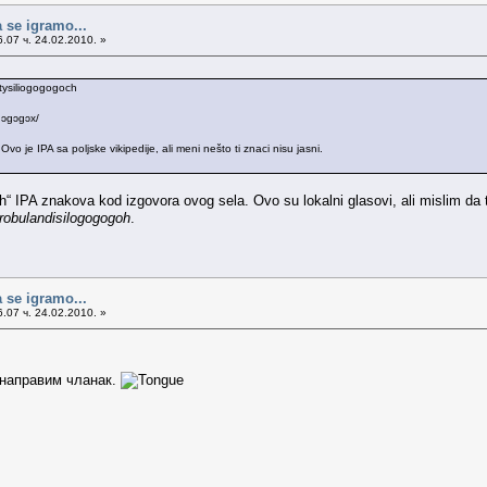
 se igramo...
.07 ч. 24.02.2010. »
ntysiliogogogoch
ɔgɔgɔgɔx/
 je IPA sa poljske vikipedije, ali meni nešto ti znaci nisu jasni.
IPA znakova kod izgovora ovog sela. Ovo su lokalni glasovi, ali mislim da treb
drobulandisilogogogoh
.
 se igramo...
.07 ч. 24.02.2010. »
 направим чланак.