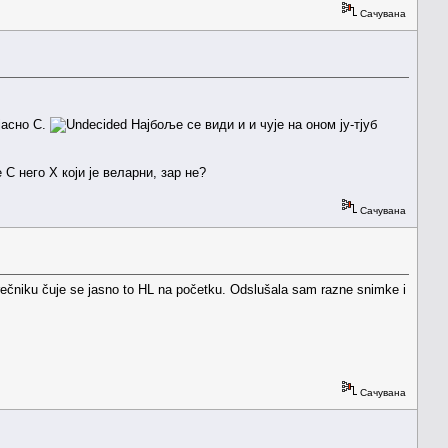
Сачувана
јасно С.
Најбоље се види и и чује на оном ју-тјуб
С него Х који је веларни, зар не?
Сачувана
 rečniku čuje se jasno to HL na početku. Odslušala sam razne snimke i
Сачувана