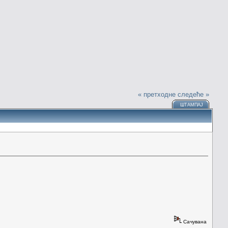
« претходне
следеће »
ШТАМПАЈ
Сачувана