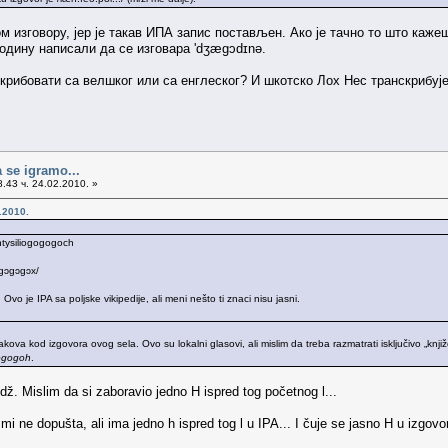
м изговору, јер је такав ИПА запис постављен. Ако је тачно то што каже
годину написали да се изговара 'dʒæɡɔdɪnə.
скрибовати са велшког или са енглеског? И шкотско Лох Нес транскрибује
 se igramo...
.43 ч. 24.02.2010. »
.2010.
ntysiliogogogoch
ɪɔgɔgɔgɔx/
o je IPA sa poljske vikipedije, ali meni nešto ti znaci nisu jasni.
a kod izgovora ovog sela. Ovo su lokalni glasovi, ali mislim da treba razmatrati isključivo „književn
gogogoh
.
dž. Mislim da si zaboravio jedno H ispred tog početnog l...
 ne dopušta, ali ima jedno h ispred tog l u IPA... I čuje se jasno H u izgovor