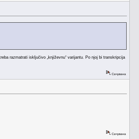
a razmatrati isključivo „književnu“ varijantu. Po njoj bi transkripcija
Сачувана
Сачувана