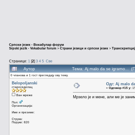
Српски језик - Вокабулар форум
Srpski jezik - Vokabular forum
>
Страни језици и српски језик
>
Транскрипциј
Странице:
1
[
2
]
3
4
5
Све
Аутор
Тема: Aj malo da se igramo... 
0 чланова и 1 гост прегледају ову тему.
Belopoljanski
Одг: Aj malo da
староседелац
«
Одговор #15 у:
15
Ван мреже
Мрзело је и мене, али ме је зан
Пол:
Организација:
Име и презиме:
Струка:
Поруке: 820