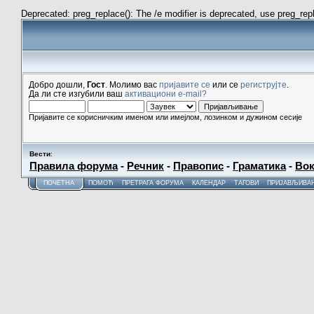
Deprecated: preg_replace(): The /e modifier is deprecated, use preg_re
Добро дошли,
Гост
. Молимо вас
пријавите се
или се
региструјте
.
Да ли сте изгубили ваш
активациони e-mail?
Пријавите се корисничким именом или имејлом, лозинком и дужином сесије
Вести
:
Правила форума
-
Речник
-
Правопис
-
Граматика
-
Вок
ПОЧЕТНА
ПОМОЋ
ПРЕТРАГА ФОРУМА
КАЛЕНДАР
ТАГОВИ
ПРИЈАВЉИВА