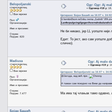
Belopoljanski
Одг: Одг: Aj mal
староседелац
«
Одговор #18 у:
16.
Ван мреже
Цитирано: Бојан Башић на 16.07 ч. 24.02
U kembričkom rečniku nema „čudnih“ IPA znako
Пол:
Lanferpulgvingilgogerihverndrobulandis
Организација:
Име и презиме:
Не би никако, јер LL уопште није 
Струка:
Поруке: 820
Едит: То јест, ако сам уопште до
слично).
Madiuxa
Одг: Aj malo da
староседелац
«
Одговор #19 у:
16
Ван мреже
Цитирано: Belopoljanski на 16.07 ч. 24.0
@Јагода, кад већ пре.
Пол:
Организација:
А таман сам пожурио на Вики да направ
Име и презиме:
Струка:
Ма има тај члањак тамо одавно, а
Поруке: 7.477
Бојан Башић
Одг: Aj malo da