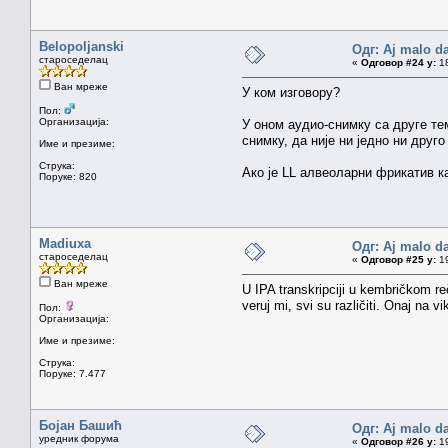
Belopoljanski
Одг: Aj malo da
староседелац
«
Одговор #24 у:
18
Ван мреже
У ком изговору?
Пол:
Организација:
У оном аудио-снимку са друге тем
снимку, да није ни једно ни друг
Име и презиме:
Струка:
Ако је LL алвеоларни фрикатив ка
Поруке: 820
Madiuxa
Одг: Aj malo da
староседелац
«
Одговор #25 у:
19
Ван мреже
U IPA transkripciji u kembričkom r
veruj mi, svi su različiti. Onaj na vi
Пол:
Организација:
Име и презиме:
Струка:
Поруке: 7.477
Бојан Башић
Одг: Aj malo da
уредник форума
«
Одговор #26 у:
19