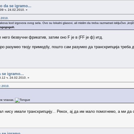
o da se igramo...
09 ч. 24.02.2010. »
.2010.
va kod izgovora ovog sela. Ovo su lokalni glasovi, ali mislim da treba razmatrati isključivo „knji
ilogogogoh
.
л него безвучни фрикатив, затим оно F је в (FF je ф) итд.
бро разумео твоју примедбу, пошто сам разумео да транскрипција треба д
 se igramo...
.12 ч. 24.02.2010. »
2.2010.
им чланак.
л нису имали транскрипцију... Рекох, ај да им мало помогнемо, а ми да 
 se igramo...