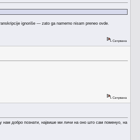
transkripcije ignoriše — zato ga namerno nisam preneo ovde.
Сачувана
Сачувана
су нам добро познати, највише ми личи на оно што сам поменуо, на