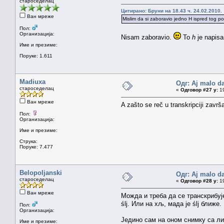
староседелац
Цитирано: Бруни на 18.43 ч. 24.02.2010.
Ван мреже
Mislim da si zaboravio jedno H ispred tog po
Пол:
Организација:
Nisam zaboravio.
To
h
je napisa
Име и презиме:
Поруке: 1.611
Madiuxa
Одг: Aj malo da
староседелац
«
Одговор #27 у:
19
Ван мреже
A zašto se reč u transkripciji završ
Пол:
Организација:
Име и презиме:
Струка:
Поруке: 7.477
Belopoljanski
Одг: Aj malo da
староседелац
«
Одговор #28 у:
19
Ван мреже
Можда и треба да се транскрибује
ślj. Или на хљ, мада је ślj ближе
Пол:
Организација:
Једино сам на оном снимку са л
Име и презиме: