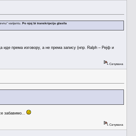
ževnu“ varijantu.
Po njoj bi transkripcija glasila
а иде према изговору, а не према запису (нпр. Ralph – Рејф и
Сачувана
се забавимо...
Сачувана