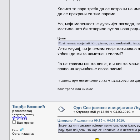
Колико то пара треба да се потроши на им
да се прехрани са тим парама.
Но, моја маленкост је дугачијег погледа,
мастила што би отворило пут за нова радн
Цитат
Rusi nemaju svoje latinično pismo, pa u nedostatku istog
Исти случај, ни ја немам своје латинично 
хоћеш да ми га наметнеш силом!?
Ја не тражим ништа више, а и ништа мање 
право на коришћење свога писма!
«
Задњи пут промењено: 10.13 ч. 04.03.2010. од Да
Како треба или никако!
Ђорђе Божовић
Одг: Све језичке иницијативе 
језикословац
«
Одговор #65 у:
13.56 ч. 04.03.2010. »
староседелац
Цитирано: Радашин на 09.35 ч. 04.03.2010.
Ван мреже
Значи за лингвистику појмови попут енглески језик, р
рају, пуки придеви, за које се неписмена и несвесна
Пол:
Организација: