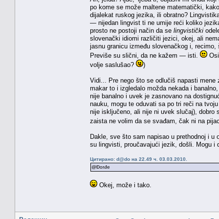
po kome se može maltene matematički, kako to t
dijalekat ruskog jezika, ili obratno? Lingvist
— nijedan lingvist ti ne umije reći koliko jezi
prosto ne postoji način da se
lingvistički
odele
slovenački idiomi različiti jezici, okej, ali ne
jasnu granicu između slovenačkog i, recimo, 
Previše su slični, da ne kažem — isti.
Osim
volje saslušao?
)
Vidi... Pre nego što se odlučiš napasti mene z
makar to i izgledalo možda nekada i banalno,
nije banalno i uvek je zasnovano na dostignuć
nauku, mogu te oduvati sa po tri reči na tvoj
nije isključeno, ali nije ni uvek slučaj), dob
zaista ne volim da se svađam, čak ni na pija
Dakle, sve što sam napisao u prethodnoj i u ov
su lingvisti, proučavajući jezik, došli. Mogu i
Цитирано: d@do на 22.49 ч. 03.03.2010.
@Đorđe
Okej, može i tako.