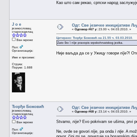
Као што сам рекао, српски народ заслужује
J o e
Одг: Све језичке иницијативе 
језикословац
«
Одговор #67 у:
23.00 ч. 04.03.2010. »
староседелац
Цитирано: Ђорђе Божовић на 21.55 ч. 03.03.2010.
Ван мреже
Zato što ì nīje pravopis srpskohrvatskog jezika.
Пол:
Организација:
Није ваљда да се у Ужицу говори
nȋje
?! О
Име и презиме:
Струка:
Поруке: 1.688
Ђорђе Божовић
Одг: Све језичке иницијативе 
језикословац
«
Одговор #68 у:
23.14 ч. 04.03.2010. »
староседелац
Stvarno,
nìje
? Evo pokrivam se ušima, prvi p
Ван мреже
Пол:
Ne, ovde se govori
nȋje
, pa onda
ì nīje
. A mož
Организација:
govor, čini mi se, povezuje sa bosanskim dija