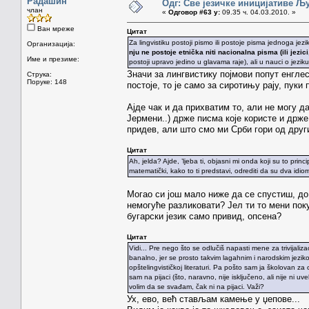
Радашин
Одг: Све језичке иницијативе 
члан
«
Одговор #63 у:
09.35 ч. 04.03.2010. »
Ван мреже
Цитат
Za lingvistiku postoji pismo ili postoje pisma jednoga jezik
Организација:
nju ne postoje etnička niti nacionalna pisma (ili jezici,
Име и презиме:
postoji upravo jedino u glavama raje), ali u nauci o jezik
Значи за лингвистику појмови попут енглес
Струка:
Поруке: 148
постоје, то је само за сиротињу рају, пук
Ајде чак и да прихватим то, али не могу д
Јермени..) држе писма које користе и држе
придев, али што смо ми Срби гори од друг
Цитат
Ah, jelda? Ajde, ’ljeba ti, objasni mi onda koji su to pri
matematički, kako to ti predstavi, odrediti da su dva idioma 
Могао си још мало ниже да се спустиш, до 
немогуће разликовати? Јел ти то мени пок
бугарски језик само привид, опсена?
Цитат
Vidi... Pre nego što se odlučiš napasti mene za trivijaliz
banalno, jer se prosto takvim lagahnim i narodskim jezi
opštelingvističkoj literaturi. Pa pošto sam ja školovan z
sam na pijaci (što, naravno, nije isključeno, ali nije ni 
volim da se svađam, čak ni na pijaci. Važi?
Ух, ево, већ стављам камење у џепове...