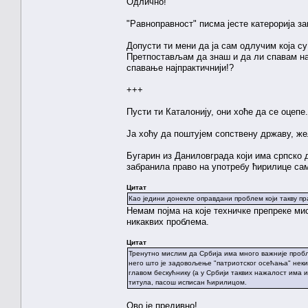
Одлично!
"Равноправност" писма јесте катерорија за
Допусти ти мени да ја сам одлучим која с
Претпостављам да знаш и да ли спавам на
спавање најпрактичнији!?
+++
Пусти ти Каталонију, они хоће да се оцепе
Ја хоћу да поштујем сопствену државу, же
Бугарин из Даниловграда који има српско 
забранила право на употребу ћирилице сам
Цитат
Као једини донекле оправдани проблем који такву п
Немам појма на које техничке препреке м
никаквих проблема.
Цитат
Тренутно мислим да Србија има много важније пробл
него што је задовољење "патриотског осећања" неки
главом бескућнику (а у Србији таквих нажалост има и
титула, пасош исписан ћирилицом.
Ово је предивно!