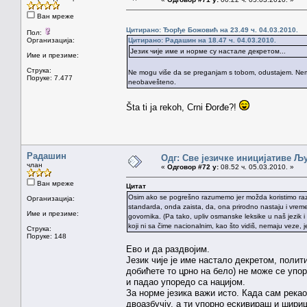
Ван мреже
Цитирано: Ђорђе Божовић на 23.49 ч. 04.03.2010.
Пол:
Организација:
Цитирано: Радашин на 18.47 ч. 04.03.2010.
Језик чије име и норме су настале декретом...
Име и презиме:
Струка:
Ne mogu više da se preganjam s tobom, odustajem. Nemam
Поруке: 7.477
neobavešteno.
Šta ti ja rekoh, Crni Đorđe?!
Радашин
Одг: Све језичке иницијативе 
члан
«
Одговор #72 у:
08.52 ч. 05.03.2010. »
Ван мреже
Цитат
Osim ako se pogrešno razumemo jer možda koristimo različ
Организација:
standarda, onda zaista, da, ona prirodno nastaju i vrem
Име и презиме:
govornika. (Pa tako, upliv osmanske leksike u naš jezik i d
koji ni sa čime nacionalnim, kao što vidiš, nemaju veze, j
Струка:
Поруке: 148
Ево и да раздвојим.
Језик чије је име настало декретом, полит
добићете то црно на бело) не може се упоре
и падао упоредо са нацијом.
За норме језика важи исто. Када сам река
двоазбучју, а ти упорно ескивираш и шири