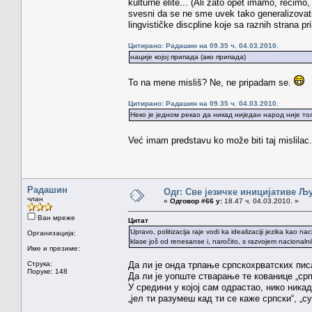
kulturne elite... (Ali zato opet imamo, recimo, 
svesni da se ne sme uvek tako generalizovati 
lingvističke discpline koje sa raznih strana pr
Цитирано: Радашин на 09.35 ч. 04.03.2010.
нације којој припада (ако припада)
To na mene misliš? Ne, ne pripadam se.
Цитирано: Радашин на 09.35 ч. 04.03.2010.
Неко је једном рекао да никад ниједан народ није тол
Već imam predstavu ko može biti taj mislilac
Радашин
Одг: Све језичке иницијативе 
члан
«
Одговор #66 у:
18.47 ч. 04.03.2010. »
Ван мреже
Цитат
Upravo, politizacija raje vodi ka idealizaciji jezika kao
Организација:
klase još od renesanse i, naročito, s razvojem nacionaln
Име и презиме:
Струка:
Да ли је онда трпање српскохрватских пис
Поруке: 148
Да ли је уопште стварање те кованице „ср
У средини у којој сам одрастао, нико никад
„јел ти разумеш кад ти се каже српски“, „с