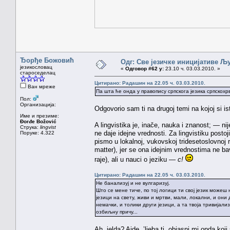
Ђорђе Божовић
Одг: Све језичке иницијативе 
језикословац
«
Одговор #62 у:
23.10 ч. 03.03.2010. »
староседелац
Цитирано: Радашин на 22.05 ч. 03.03.2010.
Ван мреже
Па шта ће онда у правопису српскога језика српскохр
Пол:
Организација:
Odgovorio sam ti na drugoj temi na kojoj si ist
Име и презиме:
Đorđe Božović
A lingvistika je, inače, nauka i znanost; — nij
Струка:
lingvist
ne daje idejne vrednosti. Za lingvistiku postoj
Поруке: 4.322
pismo u lokalnoj, vukovskoj tridesetoslovnoj red
matter), jer se ona idejnim vrednostima ne bav
raje), ali u nauci o jeziku —
c!
Цитирано: Радашин на 22.05 ч. 03.03.2010.
Не банализуј и не вулгаризуј.
Што се мене тиче, по тој логици ти свој језик можеш
језици на свету, живи и мртви, мали, локални, и они д
немачки, и толики други језици, а та твоја тривијализ
озбиљну причу...
Ah, jelda? Ajde, ’ljeba ti, objasni mi onda koji