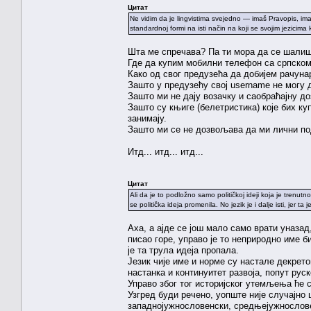
Цитат
Ne vidim da je lingvistima svejedno — imaš Pravopis, ima
standardnoj formi na isti način na koji se svojim jezicima ko
Шта ме спречава? Па ти мора да се шалиш
Где да купим мобилни телефон са српско
Како од свог предузећа да добијем рачуна
Зашто у предузећу свој username не могу
Зашто ми не дају возачку и саобраћајну д
Зашто су књиге (белетристика) које бих ку
занимају.
Зашто ми се не дозвољава да ми лични по
Итд... итд... итд...
Цитат
Ali da je to podložno samo političkoj ideji koja je trenutno
se politička ideja promenila. No jezik je i dalje isti, jer
Аха, а ајде се још мало само врати уназад,
писао горе, управо је то неприродно име б
је та трула идеја пропала.
Језик чије име и норме су настале декрето
настанка и континуитет развоја, попут руског
Управо због тог историјског утемљења ће с
Узгред буди речено, уопште није случајно 
западнојужнословенски, средњејужнословен