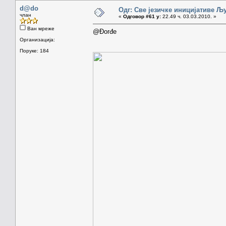
d@do
Одг: Све језичке иницијативе 
члан
«
Одговор #61 у:
22.49 ч. 03.03.2010. »
Ван мреже
@Đorđe
Организација:
Поруке: 184