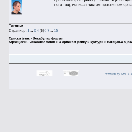
него твој, исписан чистом практичном срп
Тагови:
Странице:
1
...
3
4
[
5
]
6
7
...
15
Српски језик - Вокабулар форум
Srpski jezik - Vokabular forum
>
О српском језику и култури
>
Нагађања о јез
Powered by SMF 1.