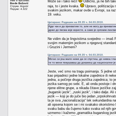
Име и презиме:
Može se i tako reći!
Odlično, ja ne bih tak
Đorđe Božović
raja, to i jeste kvaka.
Upravo, politizacija 
Струка:
lingvist
Поруке: 4.322
svakim jezikom, makar ovde u Evropi, sa razv
19. veku.
Цитирано: Радашин на 09.35 ч. 04.03.2010.
Ајде чак и да прихватим то, али не могу да прихватим
држе до писма које користе, а само је српским лингв
Ne vidim da je lingvistima svejedno — imaš P
svojim maternjim jezikom u njegovoj standardno
i Gruzini i Jermeni?
Цитирано: Радашин на 09.35 ч. 04.03.2010.
Могао си још мало ниже да се спустиш, до нивоа гла
ти то мени покушаваш да докажеш да национални јези
Jeste, već smo na tragu poimanja. S jedne str
kao pripadnici jedne lokalne zajednice ili neke
jedna, a počinje druga jezička zajednica; to j
jezika samog po sebi. E, ali onda postoje i dr
njene elitne grupe, a nikada čitave jezičke zaj
„bugarski jezik“, „ruski jezik“, i tako dalje. A
jezik — koji je do juče bio jedan „srpskohrvatski
ta je sva „nacionalizacija“ tek sekundardna na
ali opsena kojom se i mi svakako okoristimo 
svaku babu da čujemo kako svaka od njih gov
uzmemo i kažemo „gramatika bugarskog jezika“