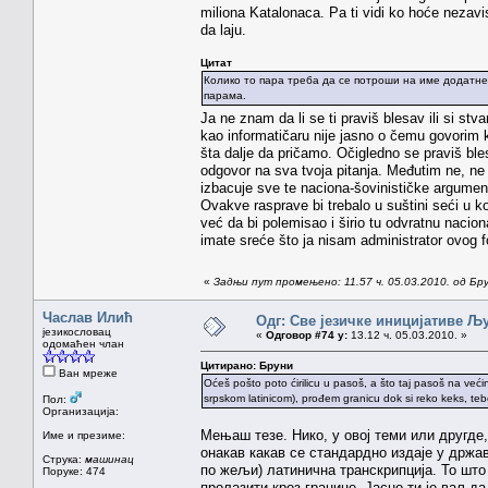
miliona Katalonaca. Pa ti vidi ko hoće nezavis
da laju.
Цитат
Колико то пара треба да се потроши на име додатне
парама.
Ja ne znam da li se ti praviš blesav ili si s
kao informatičaru nije jasno o čemu govori
šta dalje da pričamo. Očigledno se praviš ble
odgovor na sva tvoja pitanja. Međutim ne, ne d
izbacuje sve te naciona-šovinističke argument
Ovakve rasprave bi trebalo u suštini seći u k
već da bi polemisao i širio tu odvratnu nacio
imate sreće što ja nisam administrator ovog 
«
Задњи пут промењено: 11.57 ч. 05.03.2010. од Бр
Часлав Илић
Одг: Све језичке иницијативе 
језикословац
«
Одговор #74 у:
13.12 ч. 05.03.2010. »
одомаћен члан
Цитирано: Бруни
Ван мреже
Oćeš pošto poto ćirilicu u pasoš, a što taj pasoš na većin
srpskom latinicom), prođem granicu dok si reko keks, tebe
Пол:
Организација:
Мењаш тезе. Нико, у овој теми или другде
Име и презиме:
онакав какав се стандардно издаје у држа
Струка:
машинац
по жељи) латинична транскрипција. То што
Поруке: 474
пролазити кроз границе. Јасно ти је ваљд