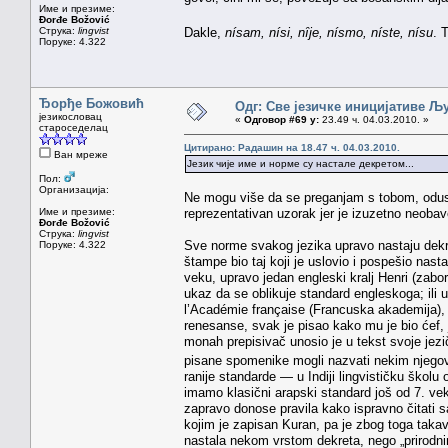
Име и презиме:
Đorđe Božović
Струка:
lingvist
Dakle,
nísam, nísi, nȋje, nísmo, níste, nísu
. 
Поруке: 4.322
Ђорђе Божовић
Одг: Све језичке иницијативе 
језикословац
«
Одговор #69 у:
23.49 ч. 04.03.2010. »
староседелац
Цитирано: Радашин на 18.47 ч. 04.03.2010.
Ван мреже
Језик чије име и норме су настале декретом...
Пол:
Организација:
Ne mogu više da se preganjam s tobom, odus
Име и презиме:
reprezentativan uzorak jer je izuzetno neoba
Đorđe Božović
Струка:
lingvist
Sve norme svakog jezika upravo nastaju dekr
Поруке: 4.322
štampe bio taj koji je uslovio i pospešio nast
veku, upravo jedan engleski kralj Henri (zabor
ukaz da se oblikuje standard engleskoga; ili 
l’Académie française (Francuska akademija), k
renesanse, svak je pisao kako mu je bio ćef, 
monah prepisivač unosio je u tekst svoje jezi
pisane spomenike mogli nazvati nekim njegov
ranije standarde — u Indiji lingvističku školu 
imamo klasični arapski standard još od 7. veka. 
zapravo donose pravila kako ispravno čitati sa
kojim je zapisan Kuran, pa je zbog toga takav 
nastala nekom vrstom dekreta, nego „prirodni