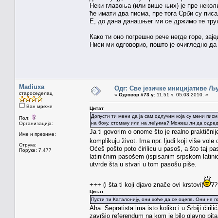
Неки главоња (или више њих) је пре некол
ће имати два писма, пре тога Срби су пис
Е, до дана данашњег ми се држимо те труле
Како ти оно погрешно рече негде горе, за
Ниси ми одговорио, пошто је очигледно да 
Madiuxa
Одг: Све језичке иницијативе 
староседелац
«
Одговор #73 у:
11.51 ч. 05.03.2010. »
Ван мреже
Цитат
Допусти ти мени да ја сам одлучим која су мени пи
Пол:
на боку, стомаку или на леђима? Можеш ли да одреди
Организација:
Ja ti govorim o onome što je realno praktični
Име и презиме:
komplikuju život. Ima npr. ljudi koji više vol
Струка:
Oćeš pošto poto ćirilicu u pasoš, a što taj pa
Поруке: 7.477
latiničnim pasošem (ispisanim srpskom latini
utvrde šta u stvari u tom pasošu piše.
+++ (i šta ti koji djavo znače ovi krstovi)
??
Цитат
Пусти ти Каталонију, они хоће да се оцепе. Они не по
Aha. Sepratista ima isto koliko i u Srbiji ćir
završio referendum na kom je bilo glavno pitanj