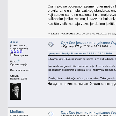
Osim ako se pogrešno razumemo jer možda kori
pravila, a ne u smislu jezičkog standarda, on
koji su sve samo ne nacionalni niti imaju vez
balkanske jezike, recimo, ili razvitak balkaniz
kao što vidiš, nemaju veze, jer da ima jezičk
«
Задњи пут промењено: 00.58 ч. 05.03.2010. од Ђ
J o e
Одг: Све језичке иницијативе 
језикословац
«
Одговор #70 у:
23.54 ч. 04.03.2010. »
староседелац
Цитирано: Ђорђе Божовић на 23.14 ч. 04.03.2010.
Ван мреже
Stvarno,
nìje
? Evo pokrivam se ušima, prvi put vidim taj
Пол:
Организација:
Ne, ovde se govori
nȋje
, pa onda
ì nīje
. A može da dođe
bosanskim dijalektima u kojima je to i redovnija promena.
Име и презиме:
Струка:
Dakle,
nísam, nísi, nȋje, nísmo, níste, nísu
. Tako govori
Поруке: 1.688
Никад то не бих очекивао. Хвала за потвр
Madiuxa
Одг: Све језичке иницијативе 
староседелац
«
Одговор #71 у:
00.22 ч. 05.03.2010. »