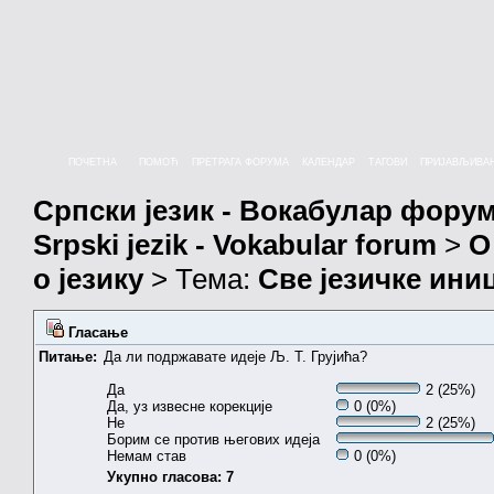
ПОЧЕТНА
ПОМОЋ
ПРЕТРАГА ФОРУМА
КАЛЕНДАР
ТАГОВИ
ПРИЈАВЉИВА
Српски језик - Вокабулар фору
Srpski jezik - Vokabular forum
>
О
о језику
> Тема:
Све језичке ин
Гласање
Питање:
Да ли подржавате идеје Љ. Т. Грујића?
Да
2 (25%)
Да, уз извесне корекције
0 (0%)
Не
2 (25%)
Борим се против његових идеја
Немам став
0 (0%)
Укупно гласова: 7