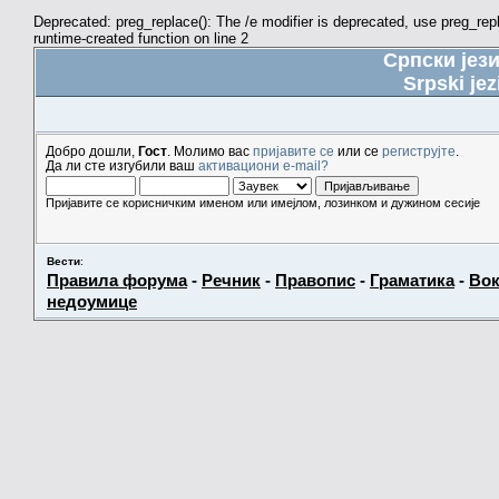
Deprecated: preg_replace(): The /e modifier is deprecated, use preg_re
runtime-created function on line 2
Српски јез
Srpski jez
Добро дошли,
Гост
. Молимо вас
пријавите се
или се
региструјте
.
Да ли сте изгубили ваш
активациони e-mail?
Пријавите се корисничким именом или имејлом, лозинком и дужином сесије
Вести
:
Правила форума
-
Речник
-
Правопис
-
Граматика
-
Вок
недоумице