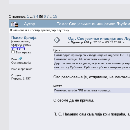
Странице:
1
...
3
4
[
5
]
6
7
...
15
Аутор
Тема: Све језичке иницијативе Љуб
0 чланова и 2 гостију прегледају ову тему.
Психо-Делија
Одг: Све језичке иницијативе 
језикословац
«
Одговор #60 у:
22.48 ч. 03.03.2010. »
староседелац
Цитат
Ван мреже
Погледајмо пример са изведеницама од речи ГРБ. При
Поготово што је ГРБ властита именица.
Пол:
Организација:
Друго правило каже да када је властита именица кор
као што су Србкиња, Србство, србски изведене речи 
Име и презиме:
Струка:
Ово резоновање је, отприлике, на ментал
Поруке: 1.457
Цитат
Поготово што је ГРБ властита именица.
О овоме да не причам.
П. С. Набавио сам смајлија који повраћа, 