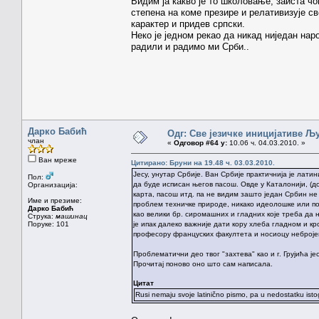
Видим ја какво је то школовање, заиста чо
степена на коме презире и релативизује св
карактер и придев српски.
Неко је једном рекао да никад ниједан наро
радили и радимо ми Срби..
Дарко Бабић
Одг: Све језичке иницијативе 
члан
«
Одговор #64 у:
10.06 ч. 04.03.2010. »
Ван мреже
Цитирано: Бруни на 19.48 ч. 03.03.2010.
Јесу, унутар Србије. Ван Србије практичнија је лат
Пол:
да буде исписан његов пасош. Овде у Каталонији, (д
Организација:
карта, пасош итд. па не видим зашто један Србин не
Име и презиме:
проблем техничке природе, никако идеолошке или по
Дарко Бабић
као велики бр. сиромашних и гладних које треба да
Струка:
машинац
Поруке: 101
је ипак далеко важније дати кору хлеба гладном и кро
професору француских факултета и носиоцу неброје
Проблематични део твог "захтева" као и г. Грујића ј
Прочитај поново оно што сам написала.
Цитат
Rusi nemaju svoje latinično pismo, pa u nedostatku isto