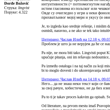
Đorđe Božović
интуитивности (= потпомогнутом нагађа
Струка:
lingvist
истим гласовима из пољског или чешког;
Поруке: 4.322
Овде су очигледно у игри
и
неки фоноло
прихватљивог мојој мери и укусу (и ов
Je, to izgleda kao srednje rešenje, i mislim d
osmisli, naravno, a ne ako se tek tako intui
Цитирано: Часлав Илић на 12.18 ч. 09.03
Проблем је што ја не верујем да ће се 
Pa nije, ne mora biti tako. Lingvisti poput 
upućuje pitanja, oni im rešavaju nedoumice, p
Pa između ostaloga i na taj način za koji mis
bi to moglo dovesti i do ukorenjavanja nekih
Цитирано: Часлав Илић на 14.18 ч. 09.03
Него... да не знаш неки текст који се б
за свој рачун, хобистички, не да бих из
Pa to ti je takav proces kakvim ga opisah. S
Od literature, na prvom mestu imaš Pravopis