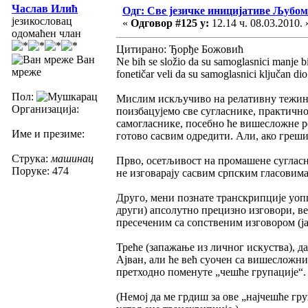
Часлав Илић
Одг: Све језичке иницијативе Љуб
језикословац
«
Одговор #125 у:
12.14 ч. 08.03.2010. 
одомаћен члан
Цитирано: Ђорђе Божовић
Ван
Ne bih se složio da su samoglasnici manje bi
мреже
fonetičar veli da su samoglasnici ključan di
Пол:
Мислим искључиво на релативну тежину
Организација:
поизбацујемо све сугласнике, практично
самогласнике, посебно ће вишесложне ре
Име и презиме:
готово сасвим одредити. Али, ако греш
Струка:
машинац
Прво, осетљивост на промашене сугласни
Поруке: 474
не изговарају сасвим српским гласовима 
Друго, мени познате транскрипције уопш
други) апсолутно прецизно изговори, ве
пресеченим са сопственим изговором (ја
Треће (запажање из личног искуства), да
Ајван, али ће већ суочен са вишесложни
претходно поменуте „чешће групације“.
(Немој да ме грдиш за ове „најчешће гру