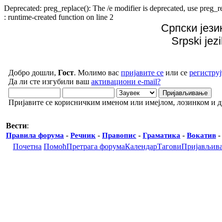
Deprecated: preg_replace(): The /e modifier is deprecated, use preg
: runtime-created function on line 2
Српски јези
Srpski jez
Добро дошли,
Гост
. Молимо вас
пријавите се
или се
региструј
Да ли сте изгубили ваш
активациони e-mail?
Пријавите се корисничким именом или имејлом, лозинком и 
Вести
:
Правила форума
-
Речник
-
Правопис
-
Граматика
-
Вокатив
Почетна
Помоћ
Претрага форума
Календар
Тагови
Пријављив