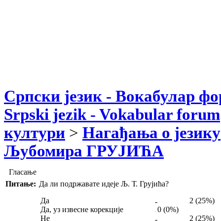
Српски језик - Вокабулар ф
Srpski jezik - Vokabular forum
култури
>
Нагађања о језику
Љубомира ГРУЈИЋА
Гласање
Питање:
Да ли подржавате идеје Љ. Т. Грујића?
Да
2 (25%)
Да, уз извесне корекције
0 (0%)
Не
2 (25%)