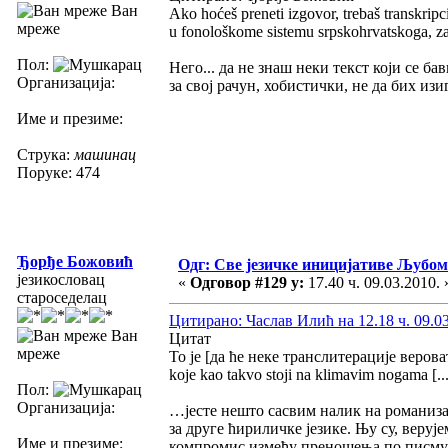
Ван
Ako hoćeš preneti izgovor, trebaš transkripc
мреже
u fonološkome sistemu srpskohrvatskoga, za
Пол:
Него... да не знаш неки текст који се б
Организација:
за свој рачун, хобистички, не да бих изи
Име и презиме:
Струка:
машинац
Поруке: 474
Ђорђе Божовић
Одг: Све језичке иницијативе Љуб
језикословац
«
Одговор #129 у:
17.40 ч. 09.03.2010. 
староседелац
Цитирано: Часлав Илић на 12.18 ч. 09.03
Ван
Цитат
мреже
To je [да ће неке транслитерације вероват
koje kao takvo stoji na klimavim nogama [...
Пол:
Организација:
…јесте нешто сасвим налик на романиза
за друге ћириличке језике. Њу су, веруј
Име и презиме:
компромис између преношења по писму и