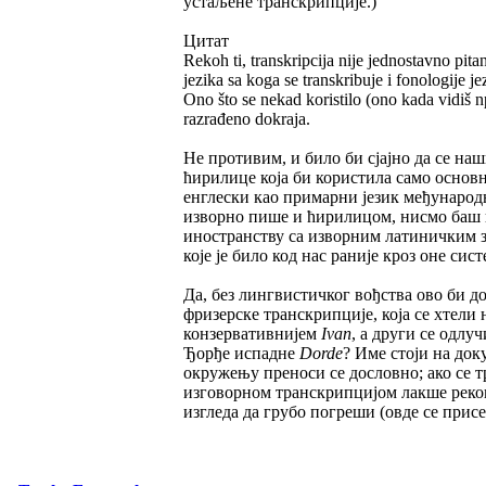
устаљене транскрипције.)
Цитат
Rekoh ti, transkripcija nije jednostavno pita
jezika sa koga se transkribuje i fonologije je
Ono što se nekad koristilo (ono kada vidiš n
razrađeno dokraja.
Не противим, и било би сјајно да се на
ћирилице која би користила само основн
енглески као примарни језик међународне
изворно пише и ћирилицом, нисмо баш 
иностранству са изворним латиничким з
које је било код нас раније кроз оне сис
Да, без лингвистичког вођства ово би д
фризерске транскрипције, која се хтели
конзервативнијем
Ivan
, а други се одлу
Ђорђе испадне
Dorde
? Име стоји на док
окружењу преноси се дословно; ако се т
изговорном транскрипцијом лакше рекон
изгледа да грубо погреши (овде се присе