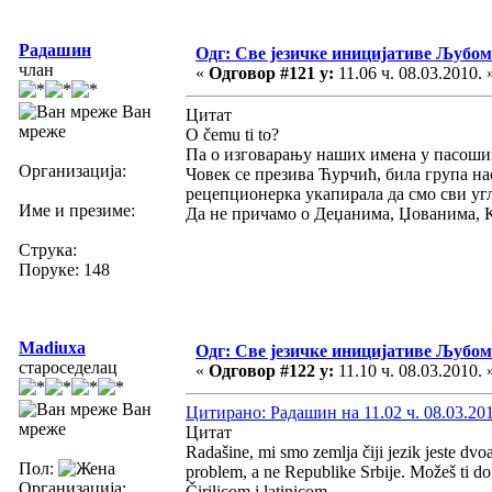
Радашин
Одг: Све језичке иницијативе Љуб
члан
«
Одговор #121 у:
11.06 ч. 08.03.2010. 
Ван
Цитат
мреже
O čemu ti to?
Па о изговарању наших имена у пасоши
Организација:
Човек се презива Ћурчић, била група нас 
рецепционерка укапирала да смо сви угл.
Име и презиме:
Да не причамо о Деџанима, Џованима, 
Струка:
Поруке: 148
Madiuxa
Одг: Све језичке иницијативе Љуб
староседелац
«
Одговор #122 у:
11.10 ч. 08.03.2010. 
Ван
Цитирано: Радашин на 11.02 ч. 08.03.201
мреже
Цитат
Radašine, mi smo zemlja čiji jezik jeste dvoa
Пол:
problem, a ne Republike Srbije. Možeš ti do 
Организација:
Čirilicom i latinicom.