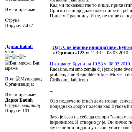
Кад ми покажеш где то пише, прихватић
Име и презиме:
Српски се подједнако лако пише и трећ
Пише у Правопису. И не, не пише се по
Струка:
Поруке: 7.477
Дарко Бабић
Одг: Све језичке иницијативе Љуб
члан
«
Одговор #123 у:
11.13 ч. 08.03.2010. 
Ван
Цитирано: Бруни на 10.58 ч. 08.03.2010.
мреже
Radašine, mi smo zemlja čiji jezik jeste dvoa
problem, a ne Republike Srbije. Možeš ti do 
Пол:
Čirilicom i latinicom
.
Организација:
...
Име и презиме:
Дарко Бабић
Ово подвучено је већ демантовао језичар
Струка:
машинац
подједнако добро подесна као Вукова ћ
Поруке: 101
Зато је узео на себе да створи "српску
ћирилицом. И створио ју је. Он лично 
му се лични подаци у пасош уносе баш н