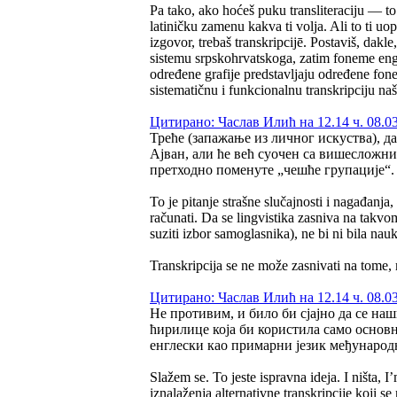
Pa tako, ako hoćeš puku transliteraciju — to 
latiničku zamenu kakva ti volja. Ali to ti uo
izgovor, trebaš transkripcijē. Postaviš, dak
sistemu srpskohrvatskoga, zatim foneme eng
određene grafije predstavljaju određene fon
sistematičnu i funkcionalnu transkripciju na
Цитирано: Часлав Илић на 12.14 ч. 08.03
Треће (запажање из личног искуства), да
Ајван, али ће већ суочен са вишесложни
претходно поменуте „чешће групације“.
To je pitanje strašne slučajnosti i nagađanja
računati. Da se lingvistika zasniva na takv
suziti izbor samoglasnika), ne bi ni bila nauka
Transkripcija se ne može zasnivati na tome, 
Цитирано: Часлав Илић на 12.14 ч. 08.03
Не противим, и било би сјајно да се на
ћирилице која би користила само основн
енглески као примарни језик међународ
Slažem se. To jeste ispravna ideja. I ništa, I
iznalaženja alternativne transkripcije koji s