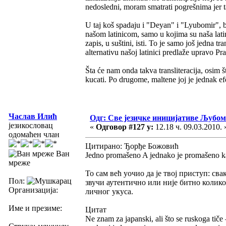
nedosledni, moram smatrati pogrešnima jer ta
U taj koš spadaju i "Deyan" i "Lyubomir", be
našom latinicom, samo u kojima su naša lati
zapis, u suštini, isti. To je samo još jedna t
alternativu našoj latinici predlaže upravo Pr
Šta će nam onda takva transliteracija, osim št
kucati. Po drugome, maltene joj je jednak e
Часлав Илић
Одг: Све језичке иницијативе Љуб
језикословац
«
Одговор #127 у:
12.18 ч. 09.03.2010. 
одомаћен члан
Цитирано: Ђорђе Божовић
Ван
Jedno promašeno A jednako je promašeno ka
мреже
То сам већ уочио да је твој приступ: св
Пол:
звучи аутентично или није битно колико
Организација:
личног укуса.
Име и презиме:
Цитат
Ne znam za japanski, ali što se ruskoga tiče —