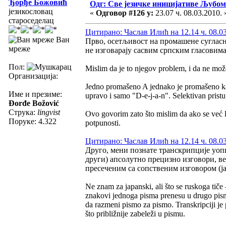
Ђорђе Божовић
Одг: Све језичке иницијативе Љуб
језикословац
«
Одговор #126 у:
23.07 ч. 08.03.2010. 
староседелац
Цитирано: Часлав Илић на 12.14 ч. 08.03
Ван
Прво, осетљивост на промашене сугласни
мреже
не изговарају сасвим српским гласовима 
Пол:
Mislim da je to njegov problem, i da ne može
Организација:
Jedno promašeno A jednako je promašeno kao
Име и презиме:
upravo i samo "D-e-j-a-n". Selektivan prist
Đorđe Božović
Струка:
lingvist
Ovo govorim zato što mislim da ako se već la
Поруке: 4.322
potpunosti.
Цитирано: Часлав Илић на 12.14 ч. 08.03
Друго, мени познате транскрипције уопш
други) апсолутно прецизно изговори, ве
пресеченим са сопственим изговором (ја
Ne znam za japanski, ali što se ruskoga tiče —
znakovi jednoga pisma prenesu u drugo pism
da razmeni pismo za pismo. Transkripciji je
što približnije zabeleži u pismu.