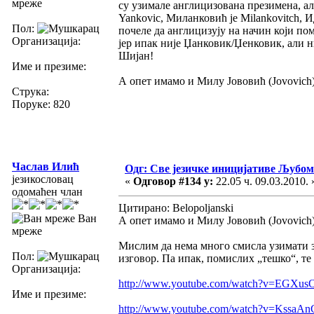
мреже
су узимале англицизована презимена, али
Yankovic, Миланковић је Milankovitch, И
Пол:
почеле да англицизују на начин који по
Организација:
јер ипак није Џанковик/Џенковик, али ни
Шијан!
Име и презиме:
А опет имамо и Милу Јововић (Jovovich) гд
Струка:
Поруке: 820
Часлав Илић
Одг: Све језичке иницијативе Љуб
језикословац
«
Одговор #134 у:
22.05 ч. 09.03.2010. 
одомаћен члан
Цитирано: Belopoljanski
Ван
А опет имамо и Милу Јововић (Jovovich) гд
мреже
Мислим да нема много смисла узимати за
Пол:
изговор. Па ипак, помислих „тешко“, те
Организација:
http://www.youtube.com/watch?v=EGXu
Име и презиме:
http://www.youtube.com/watch?v=KssaA