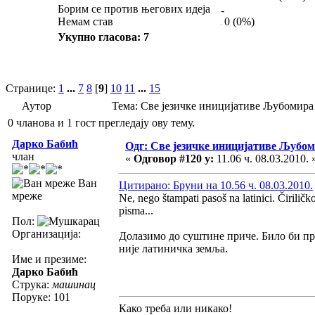
Борим се против његових идеја
Немам став
0 (0%)
Укупно гласова: 7
Странице:
1
...
7
8
[
9
]
10
11
...
15
Аутор
Тема: Све језичке иницијативе Љубомир
0 чланова и 1 гост прегледају ову тему.
Дарко Бабић
Одг: Све језичке иницијативе Љуб
члан
«
Одговор #120 у:
11.06 ч. 08.03.2010. 
Ван
Цитирано: Бруни на 10.56 ч. 08.03.2010.
мреже
Ne, nego štampati pasoš na latinici. Čirilič
pisma...
Пол:
Организација:
Долазимо до суштине приче. Било би пр
није латиничка земља.
Име и презиме:
Дарко Бабић
Струка:
машинац
Поруке: 101
Како треба или никако!