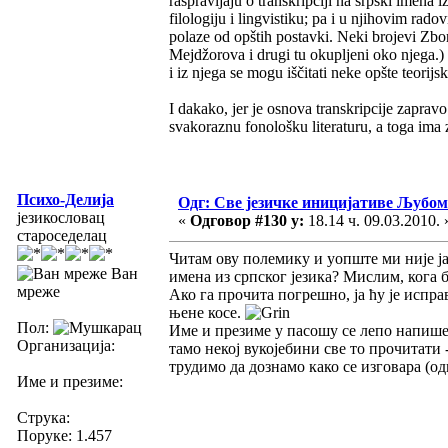
raspravljaju o transkripciji na srpski imena 
filologiju i lingvistiku; pa i u njihovim rad
polaze od opštih postavki. Neki brojevi Zbo
Mejdžorova i drugi tu okupljeni oko njega.) 
i iz njega se mogu iščitati neke opšte teorijs
I dakako, jer je osnova transkripcije zapravo
svakoraznu fonološku literaturu, a toga ima 
Психо-Делија
Одг: Све језичке иницијативе Љуб
језикословац
«
Одговор #130 у:
18.14 ч. 09.03.2010. 
староседелац
Читам ову полемику и уопште ми није ј
Ван
имена из српског језика? Мислим, кога 
мреже
Ако га прочита погрешно, ја ћу је испра
њене косе.
Пол:
Име и презиме у пасошу се лепо напише 
Организација:
тамо некој вукојебини све то прочитати 
трудимо да дознамо како се изговара (о
Име и презиме:
Струка:
Поруке: 1.457