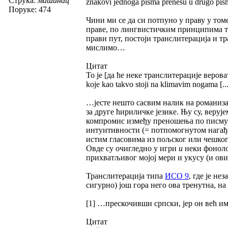
Струка:
машинац
znakovi jednoga pisma prenesu u drugo pismo.
Поруке: 474
Чини ми се да си потпуно у праву у томе
праве, по лингвистичким принципима т
прави пут, постоји транслитерација и т
мислимо…
Цитат
To je [да ће неке транслитерације вероват
koje kao takvo stoji na klimavim nogama [...
…јесте нешто сасвим налик на романиза
за друге ћириличке језике. Њу су, веруј
компромис између преношења по писму и
интуитивности (= потпомогнутом нагађа
истим гласовима из пољског или чешког;
Овде су очигледно у игри
и
неки фоноло
прихватљивог мојој мери и укусу (и ов
Транслитерација типа
ИСО 9
, где је не
сигурно) још гора него ова тренутна, н
[1] …прескочивши српски, јер он већ им
Цитат