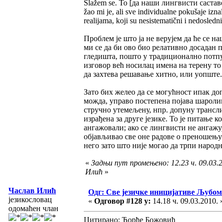
Slažem se. To [да наши лингвисти саставе тр
žao mi je, ali sve individualne pokušaje izna
realijama, koji su nesistematični i nedosledn
Проблем је што ја не верујем да ће се 
ми се да би ово био релативно досадан п
гледишта, пошто у традиционално пот
изговор већ носилац имена на терену то
да захтева решавање хитно, или уопште.
Зато бих желео да се могућност ипак до
можда, управо постепена појава шароли
стручно утемељену, нпр. допуну трансл
израђена за друге језике. То је питање 
ангажовали; ако се лингвисти не ангажу
објављивао све оне радове о преношењу 
него зато што није могао да трпи народ
«
Задњи пут промењено: 12.23 ч. 09.03.
Илић
»
Часлав Илић
Одг: Све језичке иницијативе Љуб
језикословац
«
Одговор #128 у:
14.18 ч. 09.03.2010. 
одомаћен члан
Цитирано: Ђорђе Божовић