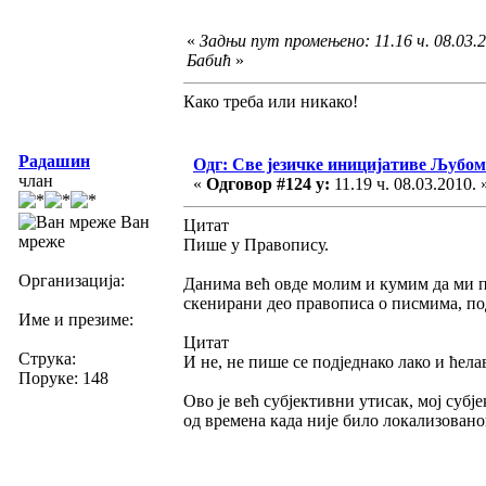
«
Задњи пут промењено: 11.16 ч. 08.03.2
Бабић
»
Како треба или никако!
Радашин
Одг: Све језичке иницијативе Љуб
члан
«
Одговор #124 у:
11.19 ч. 08.03.2010. 
Ван
Цитат
мреже
Пише у Правопису.
Организација:
Данима већ овде молим и кумим да ми 
скенирани део правописа о писмима, под
Име и презиме:
Цитат
Струка:
И не, не пише се подједнако лако и ћел
Поруке: 148
Ово је већ субјективни утисак, мој субј
од времена када није било локализованог