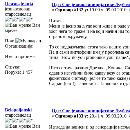
Психо-Делија
Одг: Све језичке иницијативе Љуб
језикословац
«
Одговор #132 у:
19.00 ч. 09.03.2010. 
староседелац
Цитат
Ван
Мени је јасно за људе који живе и раде 
мреже
због чега то траже и на који начин им то
страном окружењу.
Пол:
Организација:
То се подразумева, стога тако нешто уо
Па и сами англофони имају проблема са
Име и презиме:
типа "How do you pronounce your name? 
Струка:
Што се тиче разних Дрезика, Ковика, Са
Поруке: 1.457
одавно изгубили било какву везу са от
фонетском систему (јел'се то тако каже)
Сајџан (сиц!), Јанковић - Јанковик итд.
Belopoljanski
Одг: Све језичке иницијативе Љуб
староседелац
«
Одговор #133 у:
20.41 ч. 09.03.2010. 
Ван
Изгледа да зависи и од генерације исеље