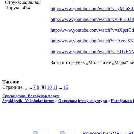
Струка:
машинац
Поруке: 474
http://www.youtube.com/watch?v=yMJnS
http://www.youtube.com/watch?v=5P5J03
http://www.youtube.com/watch?v=sXpsfC
http://www.youtube.com/watch?v=AvoaS
http://www.youtube.com/watch?v=5UxF
За то што је увек „Мила“ а не „Мајла“ ве
Тагови:
Странице:
1
...
7
8
[
9
]
10
11
...
15
Српски језик - Вокабулар форум
Srpski jezik - Vokabular forum
>
О српском језику и култури
>
Нагађања о ј
Powered by SMF 1.1 R