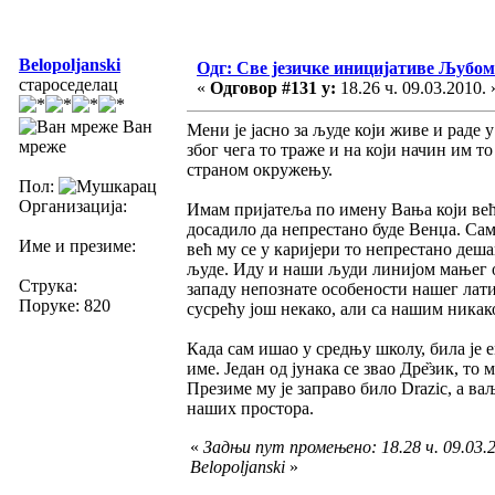
Belopoljanski
Одг: Све језичке иницијативе Љуб
староседелац
«
Одговор #131 у:
18.26 ч. 09.03.2010. 
Ван
Мени је јасно за људе који живе и раде 
мреже
због чега то траже и на који начин им то
страном окружењу.
Пол:
Организација:
Имам пријатеља по имену Вања који већ 
досадило да непрестано буде Венџа. Сам
Име и презиме:
већ му се у каријери то непрестано дешав
људе. Иду и наши људи линијом мањег от
Струка:
западу непознате особености нашег лат
Поруке: 820
сусрећу још некако, али са нашим никак
Када сам ишао у средњу школу, била је 
име. Један од јунака се звао Дре̏зик, то
Презиме му је заправо било Drazic, а в
наших простора.
«
Задњи пут промењено: 18.28 ч. 09.03.2
Belopoljanski
»