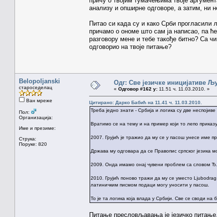
причу о твојим тумачењима твоје аргумен
анализу и опширне одговоре, а затим, ни 
Питао си када су и како Срби прогласили л
причамо о ономе што сам ја написао, па ћ
разговору мене и тебе такође битно? Са чи
одговорио на твоје питање?
Belopoljanski
Одг: Све језичке иницијативе 
староседелац
«
Одговор #162 у:
11.51 ч. 11.03.2010. »
Ван мреже
Цитирано: Дарко Бабић на 11.41 ч. 11.03.2010.
Треба једно знати - Србија и логика су две неспојиве
Пол:
Организација:
Вратимо се на тему и на пример који то лепо приказу
Име и презиме:
2007. Грујић је тражио да му се у пасош унесе име 
Струка:
Поруке: 820
Држава му одговара да се Правопис српског језика мо
2009. Онда имамо онај чувени проблем са словом Ђ.
2010. Грујић поново тражи да му се уместо Ljubodrag
латиничким писмом подаци могу уносити у пасош.
То је та логика која влада у Србији. Све се своди на
Питање пресловљавања је језичко питање,