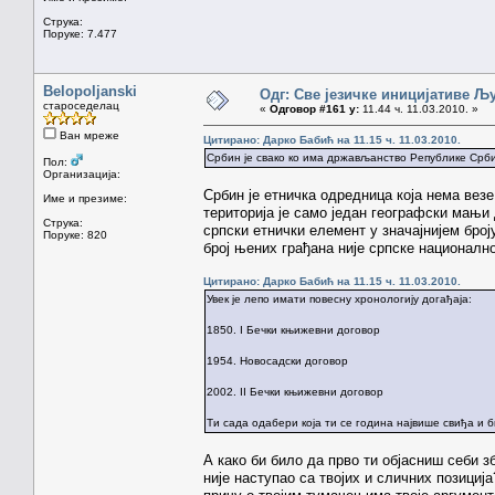
Струка:
Поруке: 7.477
Belopoljanski
Одг: Све језичке иницијативе 
староседелац
«
Одговор #161 у:
11.44 ч. 11.03.2010. »
Ван мреже
Цитирано: Дарко Бабић на 11.15 ч. 11.03.2010.
Србин је свако ко има држављанство Републике Срби
Пол:
Организација:
Србин је етничка одредница која нема вез
Име и презиме:
територија је само један географски мањи 
Струка:
српски етнички елемент у значајнијем броју
Поруке: 820
број њених грађана није српске националн
Цитирано: Дарко Бабић на 11.15 ч. 11.03.2010.
Увек је лепо имати повесну хронологију догађаја:
1850. I Бечки књижевни договор
1954. Новосадски договор
2002. II Бечки књижевни договор
Ти сада одабери која ти се година највише свиђа и 
А како би било да прво ти објасниш себи з
није наступао са твојих и сличних позициј