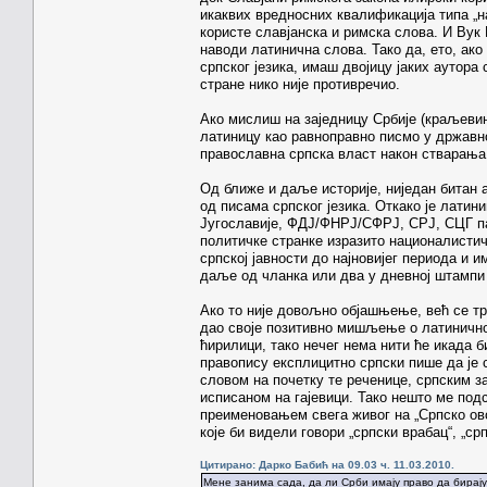
икаквих вредносних квалификација типа „на
користе славјанска и римска слова. И Вук 
наводи латинична слова. Тако да, ето, ак
српског језика, имаш двојицу јаких аутора с
стране нико није противречио.
Ако мислиш на заједницу Србије (краљевине
латиницу као равноправно писмо у државно
православна српска власт након стварањ
Од ближе и даље историје, ниједан битан а
од писама српског језика. Откако је лати
Југославије, ФДЈ/ФНРЈ/СФРЈ, СРЈ, СЦГ па 
политичке странке изразито националистич
српској јавности до најновијег периода и 
даље од чланка или два у дневној штампи
Ако то није довољно објашњење, већ се тр
дао своје позитивно мишљење о латинично
ћирилици, тако нечег нема нити ће икада 
правопису експлицитно српски пише да је 
словом на почетку те реченице, српским за
исписаном на гајевици. Тако нешто ме под
преименовањем свега живог на „Српско ово
које би видели говори „српски врабац“, „срп
Цитирано: Дарко Бабић на 09.03 ч. 11.03.2010.
Мене занима сада, да ли Срби имају право да бирају 