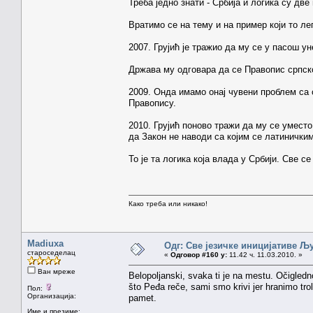
Треба једно знати - Србија и логика су две
Вратимо се на тему и на пример који то ле
2007. Грујић је тражио да му се у пасош у
Држава му одговара да се Правопис српског
2009. Онда имамо онај чувени проблем са 
Правопису.
2010. Грујић поново тражи да му се уместо
да Закон не наводи са којим се латинички
То је та логика која влада у Србији. Све с
Како треба или никако!
Madiuxa
Одг: Све језичке иницијативе 
староседелац
«
Одговор #160 у:
11.42 ч. 11.03.2010. »
Ван мреже
Belopoljanski, svaka ti je na mestu. Očigledn
što Peđa reče, sami smo krivi jer hranimo trol
Пол:
Организација:
pamet.
Име и презиме: