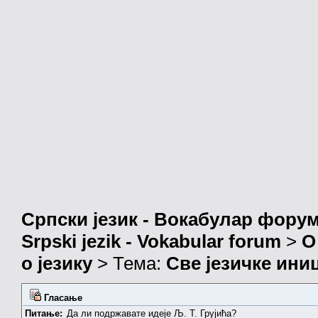
Српски језик - Вокабулар фору
Srpski jezik - Vokabular forum
>
О
о језику
> Тема:
Све језичке ин
Гласање
Питање:
Да ли подржавате идеје Љ. Т. Грујића?