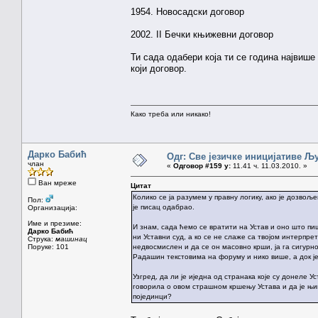
1954. Новосадски договор
2002. II Бечки књижевни договор
Ти сада одабери која ти се година највише
који договор.
Како треба или никако!
Дарко Бабић
Одг: Све језичке иницијативе 
члан
«
Одговор #159 у:
11.41 ч. 11.03.2010. »
Ван мреже
Цитат
Колико се ја разумем у правну логику, ако је дозвољ
Пол:
је писац одабрао.
Организација:
Име и презиме:
И знам, сада ћемо се вратити на Устав и оно што пиш
Дарко Бабић
ни Уставни суд, а ко се не слаже са твојом интерпрета
Струка:
машинац
Поруке: 101
недвосмислен и да се он масовно крши, ја га сигур
Радашин текстовима на форуму и нико више, а док ј
Узгред, да ли је иједна од странака које су донеле У
говорила о овом страшном кршењу Устава и да је њи
појединци?