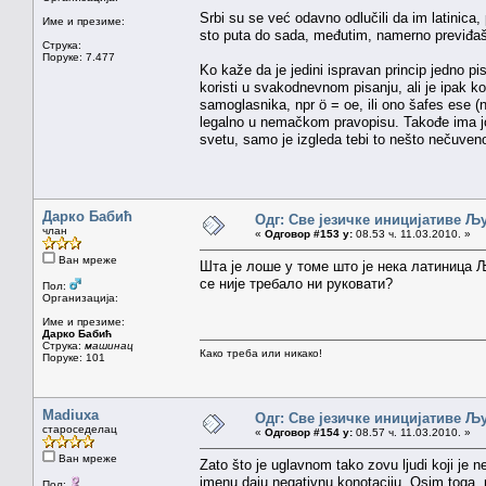
Srbi su se već odavno odlučili da im latinica, 
Име и презиме:
sto puta do sada, međutim, namerno previđaš t
Струка:
Поруке: 7.477
Ko kaže da je jedini ispravan princip jedno p
koristi u svakodnevnom pisanju, ali je ipak k
samoglasnika, npr ö = oe, ili ono šafes ese 
legalno u nemačkom pravopisu. Takođe ima još 
svetu, samo je izgleda tebi to nešto nečuveno 
Дарко Бабић
Одг: Све језичке иницијативе 
члан
«
Одговор #153 у:
08.53 ч. 11.03.2010. »
Ван мреже
Шта је лоше у томе што је нека латиница Љ
се није требало ни руковати?
Пол:
Организација:
Име и презиме:
Дарко Бабић
Струка:
машинац
Како треба или никако!
Поруке: 101
Madiuxa
Одг: Све језичке иницијативе 
староседелац
«
Одговор #154 у:
08.57 ч. 11.03.2010. »
Ван мреже
Zato što je uglavnom tako zovu ljudi koji je n
imenu daju negativnu konotaciju. Osim toga, 
Пол: