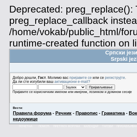
Deprecated: preg_replace(): 
preg_replace_callback instea
/home/vokab/public_html/for
runtime-created function on l
Српски јез
Srpski jez
Добро дошли,
Гост
. Молимо вас
пријавите се
или се
региструјте
.
Да ли сте изгубили ваш
активациони e-mail?
Пријавите се корисничким именом или имејлом, лозинком и дужином сесије
Вести
:
Правила форума
-
Речник
-
Правопис
-
Граматика
-
Вок
недоумице
ПОЧЕТНА
ПОМОЋ
ПРЕТРАГА ФОРУМА
КАЛЕНДАР
ТАГОВИ
ПРИЈАВЉИВА