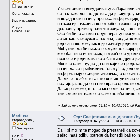
Ван мреже
У свом овом надмудривању заборавили смо 
се тек тако дошло до тога да је свугде у с
Организација:
и поузданом начину преноса информације, 
Име и презиме:
најважније, изазива непотребно трошење р
Струка:
дословну примену, сви материјали, све шт
Поруке: 148
Ово би било аналогно дуплирању пропусног
Језик као заокружена целина, средство ко
једнозначне комуникације између јединки.
Међутим, да би писмо послужило својој пр
које баштине исти језик, потребно је урад
пренесе и јединкама које баштине друге ј
Мени је само чудно да они који се предста
начин да се приближимо "свету", одједном
информацију о својим именима, о својим т
Да ли је то због тога што они интуитивно о
постаје јасно да она није право средство 
Да се размемо, што се мене лично тиче, ак
тим сложити, важно је само не ићи мимо ев
«
Задњи пут промењено: 21.39 ч. 10.03.2010. од Р
Madiuxa
Одг: Све језичке иницијативе 
староседелац
«
Одговор #152 у:
22.31 ч. 10.03.2010. »
Ван мреже
Da li bi molim te mogao da prestaneš da zove
zašto imaš toliku potrebu da koristiš baš to im
Пол:
Организација: