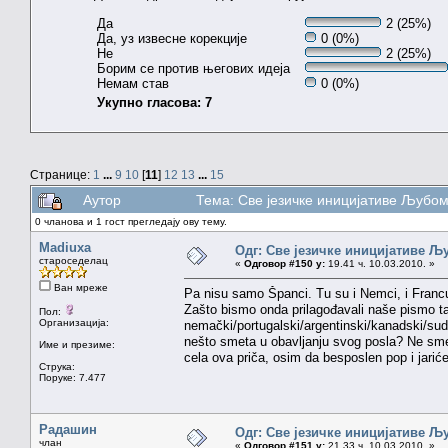
Да
2 (25%)
Да, уз извесне корекције
0 (0%)
Не
2 (25%)
Борим се против његових идеја
Немам став
0 (0%)
Укупно гласова: 7
Странице:
1
...
9
10
[
11
]
12
13
...
15
Аутор
Тема: Све језичке иницијативе Љуб
0 чланова и 1 гост прегледају ову тему.
Madiuxa
Одг: Све језичке иницијативе 
староседелац
«
Одговор #150 у:
19.41 ч. 10.03.2010. »
Ван мреже
Pa nisu samo Španci. Tu su i Nemci, i Francuzi,
Zašto bismo onda prilagođavali naše pismo ta
Пол:
Организација:
nemački/portugalski/argentinski/kanadski/sudan
nešto smeta u obavljanju svog posla? Ne sme
Име и презиме:
cela ova priča, osim da besposlen pop i jariće 
Струка:
Поруке: 7.477
Радашин
Одг: Све језичке иницијативе 
члан
«
Одговор #151 у:
21.33 ч. 10.03.2010. »