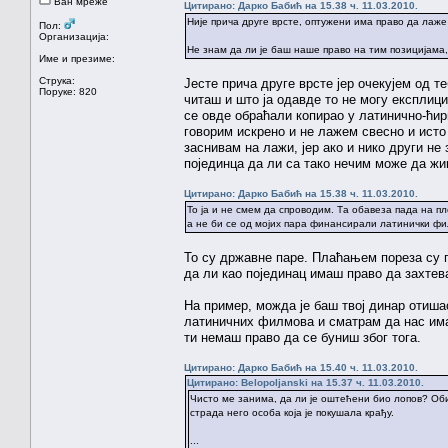
Ван мреже
Цитирано: Дарко Бабић на 15.38 ч. 11.03.2010.
Није прича друге врсте, оптужени има право да лаже 
Пол:
Организација:
Не знам да ли је баш наше право на тим позицијама, а
Име и презиме:
Струка:
Јесте прича друге врсте јер очекујем од т
Поруке: 820
читаш и што ја одавде то не могу експлици
се овде обраћали копирао у латинично-ћир
говорим искрено и не лажем свесно и исто 
заснивам на лажи, јер ако и нико други не
појединца да ли са тако нечим може да ж
Цитирано: Дарко Бабић на 15.38 ч. 11.03.2010.
То ја и не смем да спроводим. Та обавеза пада на п
а не би се од мојих пара финансирали латинички ф
То су државне паре. Плаћањем пореза су п
да ли као појединац имаш право да захтева
На пример, можда је баш твој динар отиша
латиничних филмова и сматрам да нас има 
ти немаш право да се буниш због тога.
Цитирано: Дарко Бабић на 15.40 ч. 11.03.2010.
Цитирано: Belopoljanski на 15.37 ч. 11.03.2010.
Чисто ме занима, да ли је оштећени био лопов? Обич
страда него особа која је покушала крађу.
...