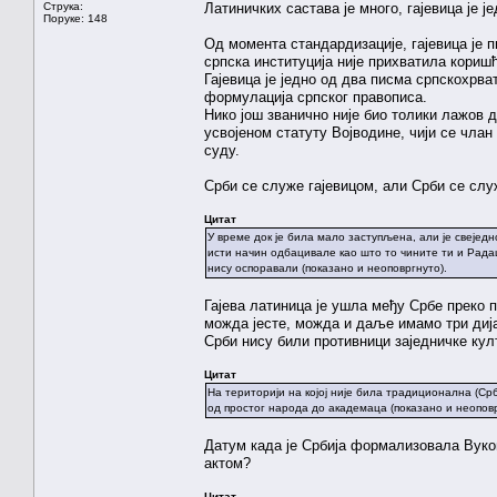
Струка:
Латиничких састава је много, гајевица је ј
Поруке: 148
Од момента стандардизације, гајевица је 
српска институција није прихватила кориш
Гајевица је једно од два писма српскохрва
формулација српског правописа.
Нико још званично није био толики лажов д
усвојеном статуту Војводине, чији се члан
суду.
Срби се служе гајевицом, али Срби се служ
Цитат
У време док је била мало заступљена, али је свеједно 
исти начин одбацивале као што то чините ти и Радашин
нису оспоравали (показано и неоповргнуто).
Гајева латиница је ушла међу Србе преко пр
можда јесте, можда и даље имамо три дија
Срби нису били противници заједничке култ
Цитат
На територији на којој није била традиционална (С
од простог народа до академаца (показано и неоповр
Датум када је Србија формализовала Вуков п
актом?
Цитат