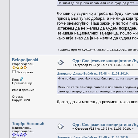
Не знам да ли је био лопов, али нека буде да јесте. 
Лопови су људи који треба да буду кажње
присвајања туђих добара, а не лица која т
томе онемогућио. Наш закон је по том пит
истакнем да не желим да будем покраден, 
језицима националних заједница, пошто жи
како није знао да ја не желим да будем по
«
Задњи пут промењено: 15.53 ч. 11.03.2010. од Belo
Belopoljanski
Одг: Све језичке иницијативе 
староседелац
«
Одговор #183 у:
15.51 ч. 11.03.2010. »
Ван мреже
Цитирано: Дарко Бабић на 15.48 ч. 11.03.2010.
Није то баш тако. Чак и када бих пристао на такву п
Пол:
Организација:
Мени би се те лампице палиле и приликом гледања у 
Име и презиме:
само да потврди да сам га погледао и разазнавао та
Струка:
Поруке: 820
Дарко, да ли можеш да разумеш такво пои
Ђорђе Божовић
Одг: Све језичке иницијативе 
језикословац
«
Одговор #184 у:
15.58 ч. 11.03.2010. »
староседелац
Цитирано: Дарко Бабић на 15.48 ч. 11.03.2010.