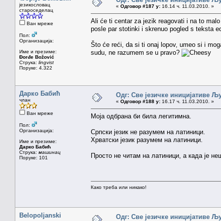
језикословац
«
Одговор #187 у:
16.14 ч. 11.03.2010. »
староседелац
Ali će ti centar za jezik reagovati i na to m
Ван мреже
posle par stotinki i skrenuo pogled s teksta e
Пол:
Организација:
Što će reći, da si ti onaj lopov, umeo si i mog
Име и презиме:
sudu, ne razumem se u pravo?
Đorđe Božović
Струка:
lingvist
Поруке: 4.322
Дарко Бабић
Одг: Све језичке иницијативе 
члан
«
Одговор #188 у:
16.17 ч. 11.03.2010. »
Ван мреже
Mоја одбрана би била легитимна.
Пол:
Организација:
Српски језик не разумем на латиници.
Хрватски језик разумем на латиници.
Име и презиме:
Дарко Бабић
Струка:
машинац
Просто не читам на латиници, а када је не
Поруке: 101
Како треба или никако!
Belopoljanski
Одг: Све језичке иницијативе 