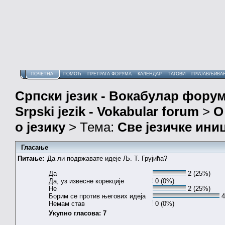
ПОЧЕТНА
ПОМОЋ
ПРЕТРАГА ФОРУМА
КАЛЕНДАР
ТАГОВИ
ПРИЈАВЉИВА
Српски језик - Вокабулар фору
Srpski jezik - Vokabular forum
>
О
о језику
> Тема:
Све језичке ин
Гласање
Питање:
Да ли подржавате идеје Љ. Т. Грујића?
Да
2 (25%)
Да, уз извесне корекције
0 (0%)
Не
2 (25%)
Борим се против његових идеја
4
Немам став
0 (0%)
Укупно гласова: 7