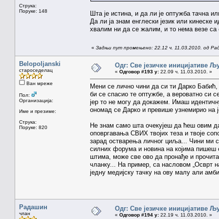
Струка:
Поруке: 148
Шта је истина, и да ли је оптужба тачна и
Да ли ја знам енглески језик или кинеске 
хвалим ни да се жалим, и то нема везе са 
«
Задњи пут промењено: 22.12 ч. 11.03.2010. од Р
Belopoljanski
Одг: Све језичке иницијативе 
староседелац
«
Одговор #193 у:
22.09 ч. 11.03.2010. »
Ван мреже
Мени се лично чини да си ти Дарко Бабић, 
би се спасио те оптужбе, а вероватно си с
Пол:
Организација:
јер то не могу да докажем. Имаш идентичн
ономад се Дарко и превише узнемирио на ј
Име и презиме:
Струка:
Не знам само шта очекујеш да ћеш овим да
Поруке: 820
оповргавања СВИХ твојих теза и твоје со
зарад остварења личног циља... Чини ми се
силних форума и новина на којима пишеш о
штима, може све ово да пронађе и прочита.
чланку... На пример, са насловом „Осврт н
једну медијску тачку на ову малу али амби
Радашин
Одг: Све језичке иницијативе 
члан
«
Одговор #194 у:
22.19 ч. 11.03.2010. »