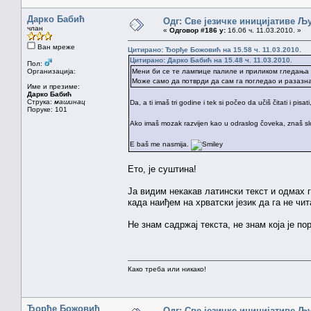
Дарко Бабић
Одг: Све језичке иницијативе 
члан
«
Одговор #186 у:
16.06 ч. 11.03.2010. »
Ван мреже
Цитирано: Ђорђе Божовић на 15.58 ч. 11.03.2010.
Цитирано: Дарко Бабић на 15.48 ч. 11.03.2010.
Пол:
Организација:
Мени би се те лампице палиле и приликом гледања у 
Може само да потврди да сам га погледао и разазна
Име и презиме:
Дарко Бабић
Струка:
машинац
Da, a ti imaš tri godine i tek si počeo da učiš čitati i pi
Поруке: 101
Ako imaš mozak razvijen kao u odraslog čoveka, znaš slov
E baš me nasmija.
Ето, је суштина!
Ја видим некакав латински текст и одмах г
када наиђем на хрватски језик да га не чи
Не знам садржај текста, не знам која је по
Како треба или никако!
Ђорђе Божовић
Одг: Све језичке иницијативе 