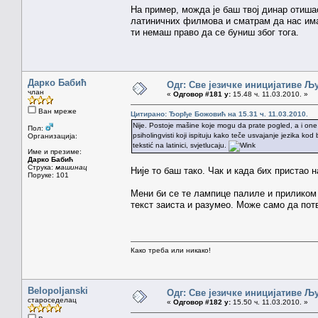
На пример, можда је баш твој динар отиша
латиничних филмова и сматрам да нас има 
ти немаш право да се буниш због тога.
Дарко Бабић
Одг: Све језичке иницијативе 
члан
«
Одговор #181 у:
15.48 ч. 11.03.2010. »
Ван мреже
Цитирано: Ђорђе Божовић на 15.31 ч. 11.03.2010.
Nije. Postoje mašine koje mogu da prate pogled, a i one
Пол:
psiholingvisti koji ispituju kako teče usvajanje jezika ko
Организација:
tekstić na latinici, svjetlucaju.
Име и презиме:
Дарко Бабић
Струка:
машинац
Није то баш тако. Чак и када бих пристао 
Поруке: 101
Мени би се те лампице палиле и приликом 
текст заиста и разумео. Може само да потв
Како треба или никако!
Belopoljanski
Одг: Све језичке иницијативе 
староседелац
«
Одговор #182 у:
15.50 ч. 11.03.2010. »