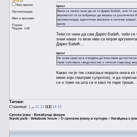
Ван мреже
Цитат
Мени се лично чини да си ти Дарко Бабић, али то на 
Организација:
вероватно си се побринуо да пишеш са различитих И
Име и презиме:
аргументацију, идентичан мисаони и логички апарат,
њему.
Струка:
Поруке: 148
Теби се чини да сам Дарко Бабић, теби се 
знам какве то везе има са мојом аргумента
Дарко Бабић....
Цитат
Не знам само шта очекујеш да ћеш овим да постигнеш
твоје сопствено сведочанство о личном схватању мо
Какво ли је тек схватање морала онога ко
мене који сматрам супротно), и да порески
се о томе на шта се и како те паре троше...
Тагови:
Странице:
1
...
11
12
[
13
]
14
15
Српски језик - Вокабулар форум
Srpski jezik - Vokabular forum
>
О српском језику и култури
>
Нагађања о јез