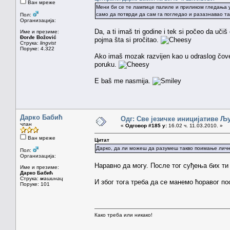
Ван мреже
Мени би се те лампице палиле и приликом гледања у 
само да потврди да сам га погледао и разазнавао та
Пол:
Организација:
Da, a ti imaš tri godine i tek si počeo da učiš
Име и презиме:
Đorđe Božović
pojma šta si pročitao.
Струка:
lingvist
Поруке: 4.322
Ako imaš mozak razvijen kao u odraslog čovek
poruku.
E baš me nasmija.
Дарко Бабић
Одг: Све језичке иницијативе 
члан
«
Одговор #185 у:
16.02 ч. 11.03.2010. »
Ван мреже
Цитат
Дарко, да ли можеш да разумеш такво поимање личн
Пол:
Организација:
Наравно да могу. После тог суђења бих ти
Име и презиме:
Дарко Бабић
Струка:
машинац
И због тога треба да се манемо ћоравог по
Поруке: 101
Како треба или никако!