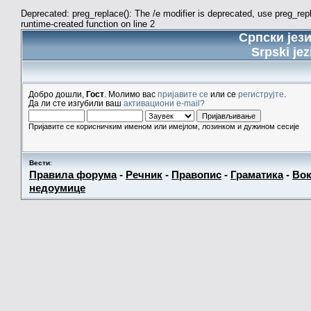
Deprecated: preg_replace(): The /e modifier is deprecated, use preg_re
runtime-created function on line 2
Српски јез
Srpski jez
Добро дошли,
Гост
. Молимо вас
пријавите се
или се
региструјте
.
Да ли сте изгубили ваш
активациони e-mail?
Пријавите се корисничким именом или имејлом, лозинком и дужином сесије
Вести
:
Правила форума
-
Речник
-
Правопис
-
Граматика
-
Вок
недоумице