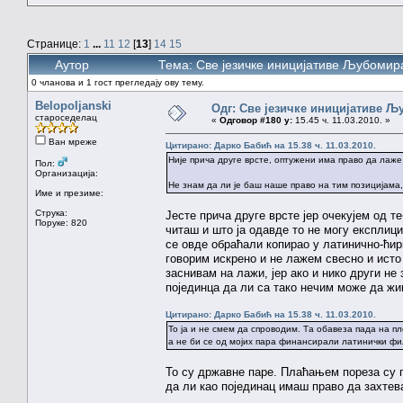
Странице:
1
...
11
12
[
13
]
14
15
Аутор
Тема: Све језичке иницијативе Љубоми
0 чланова и 1 гост прегледају ову тему.
Belopoljanski
Одг: Све језичке иницијативе 
староседелац
«
Одговор #180 у:
15.45 ч. 11.03.2010. »
Ван мреже
Цитирано: Дарко Бабић на 15.38 ч. 11.03.2010.
Није прича друге врсте, оптужени има право да лаже 
Пол:
Организација:
Не знам да ли је баш наше право на тим позицијама, а
Име и презиме:
Струка:
Јесте прича друге врсте јер очекујем од т
Поруке: 820
читаш и што ја одавде то не могу експлици
се овде обраћали копирао у латинично-ћир
говорим искрено и не лажем свесно и исто 
заснивам на лажи, јер ако и нико други не
појединца да ли са тако нечим може да ж
Цитирано: Дарко Бабић на 15.38 ч. 11.03.2010.
То ја и не смем да спроводим. Та обавеза пада на п
а не би се од мојих пара финансирали латинички ф
То су државне паре. Плаћањем пореза су п
да ли као појединац имаш право да захтева