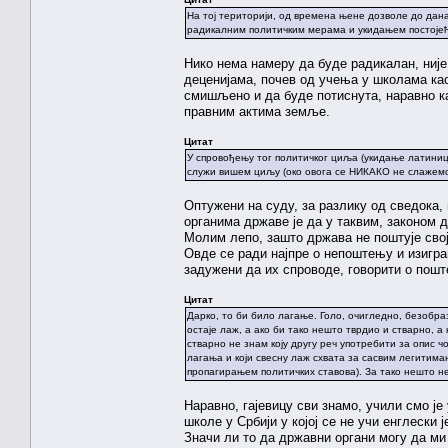
На тој територији, од времена њене дозволе до дана
радикалним политичким мерама и укидањем постојећи
Нико нема намеру да буде радикалан, није
деценијама, почев од учења у школама као
смишљено и да буде потиснута, наравно к
правним актима земље.
Цитат
У спровођењу тог политичког циља (укидање латиниц
служи вишем циљу (око овога се НИКАКО не слажемо
Оптужени на суду, за разлику од сведока, 
органима државе је да у таквим, законом 
Молим лепо, зашто држава не поштује свој
Овде се ради најпре о непоштењу и изиграва
задужени да их спроводе, говорити о пошт
Цитат
Дарко, то би било лагање. Голо, очигледно, безобра
остаје лаж, а ако би тако нешто тврдио и стварно, а
стварно не знам коју другу реч употребити за опис ч
лагања и који свесну лаж схвата за сасвим легитиман 
пропагирањем политичких ставова). За тако нешто н
Наравно, гајевицу сви знамо, учили смо је 
школе у Србији у којој се не учи енглески ј
Значи ли то да државни органи могу да ми 