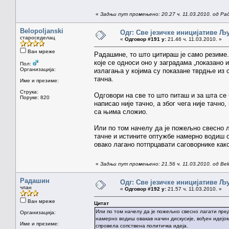
«
Задњи пут промењено: 20.27 ч. 11.03.2010. од Р
Belopoljanski
Одг: Све језичке иницијативе 
староседелац
«
Одговор #191 у:
21.46 ч. 11.03.2010. »
Ван мреже
Радашине, то што цитираш је само резиме.
које се односи оно у заградама „показано и 
Пол:
Организација:
излагања у којима су показане тврдње из о
тачна.
Име и презиме:
Струка:
Одговори на све то што питаш и за шта се
Поруке: 820
написао није тачно, а због чега није тачно
са њима сложио.
Или по том начелу да је пожељно свесно 
тачне и истините оптужбе намерно водиш о
овако лагано потпрцавати саговорнике как
«
Задњи пут промењено: 21.56 ч. 11.03.2010. од Belo
Радашин
Одг: Све језичке иницијативе 
члан
«
Одговор #192 у:
21.57 ч. 11.03.2010. »
Ван мреже
Цитат
Или по том начелу да је пожељно свесно лагати пре
Организација:
намерно водиш овакав начин дискусије, вођен идејом
Име и презиме:
спровела сопствена политичка идеја.