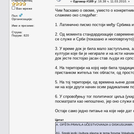
староседелац
«
Одговор #189 у:
16.38 ч. 11.03.2010. »
Ван мреже
Чим ћаскамо о овоме, уместо о конкретним
слажемо око следећег:
Пол:
Организација:
1. Латинично писмо постоји међу Србима и 
Име и презиме:
Струка:
2. Од момента стандардизације савремене л
Поруке: 820
се служе и Срби (показано и неоповргнуто)
3. У време док је била мало заступљена, ал
култури које би је негирале и на исти начи
док јесте постојао јасан став људи из српс
4. На територији на којој није била тради
пристанком житеља тих области, од просто
5. На тој територији, од времена њене доз
ни на који други начин осим радикалним п
6. У спровођењу тог политичког циља (уки
посматрати као непоштено, јер оно служи
Остаје само једно питање на које није дат
Цитат
A. OPŠTA PRAVILA UČESTVOVANJA U DISKUSIJAMA:
A1. Srpski jezik i kultura glavna je tema foruma Vokabula