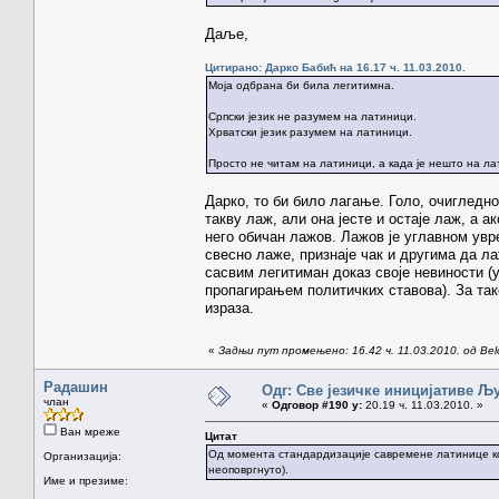
Даље,
Цитирано: Дарко Бабић на 16.17 ч. 11.03.2010.
Mоја одбрана би била легитимна.
Српски језик не разумем на латиници.
Хрватски језик разумем на латиници.
Просто не читам на латиници, а када је нешто на ла
Дарко, то би било лагање. Голо, очигледн
такву лаж, али она јесте и остаје лаж, а а
него обичан лажов. Лажов је углавном увре
свесно лаже, признаје чак и другима да л
сасвим легитиман доказ своје невиности (у 
пропагирањем политичких ставова). За та
израза.
«
Задњи пут промењено: 16.42 ч. 11.03.2010. од Belo
Радашин
Одг: Све језичке иницијативе 
члан
«
Одговор #190 у:
20.19 ч. 11.03.2010. »
Ван мреже
Цитат
Од момента стандардизације савремене латинице коју
Организација:
неоповргнуто).
Име и презиме: