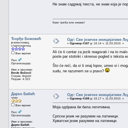
Не знам садржај текста, не знам која је по
Како треба или никако!
Ђорђе Божовић
Одг: Све језичке иницијативе 
језикословац
«
Одговор #187 у:
16.14 ч. 11.03.2010. »
староседелац
Ali će ti centar za jezik reagovati i na to m
Ван мреже
posle par stotinki i skrenuo pogled s teksta e
Пол:
Организација:
Što će reći, da si ti onaj lopov, umeo si i mog
Име и презиме:
sudu, ne razumem se u pravo?
Đorđe Božović
Струка:
lingvist
Поруке: 4.322
Дарко Бабић
Одг: Све језичке иницијативе 
члан
«
Одговор #188 у:
16.17 ч. 11.03.2010. »
Ван мреже
Mоја одбрана би била легитимна.
Пол:
Организација:
Српски језик не разумем на латиници.
Хрватски језик разумем на латиници.
Име и презиме:
Дарко Бабић
Струка:
машинац