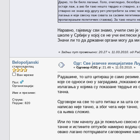
Дарко, то би било лагање. Голо, очигледно, безобра
остаје лаж, а ако би тако нешто тврдио и стварно, а
стварно не знам коју другу реч употребити за опис ч
лагања и који свесну лаж схвата за сасвим легитиман 
пропагирањем политичких ставова). За тако нешто н
Наравно, гајевицу сви знамо, учили смо је 
школе у Србији у којој се не учи енглески ј
Значи ли то да државни органи могу да ми 
«
Задњи пут промењено: 20.27 ч. 11.03.2010. од Р
Belopoljanski
Одг: Све језичке иницијативе 
староседелац
«
Одговор #191 у:
21.46 ч. 11.03.2010. »
Ван мреже
Радашине, то што цитираш је само резиме.
које се односи оно у заградама „показано и 
Пол:
Организација:
излагања у којима су показане тврдње из о
тачна.
Име и презиме:
Струка:
Одговори на све то што питаш и за шта се
Поруке: 820
написао није тачно, а због чега није тачно
са њима сложио.
Или по том начелу да је пожељно свесно 
тачне и истините оптужбе намерно водиш о
овако лагано потпрцавати саговорнике как