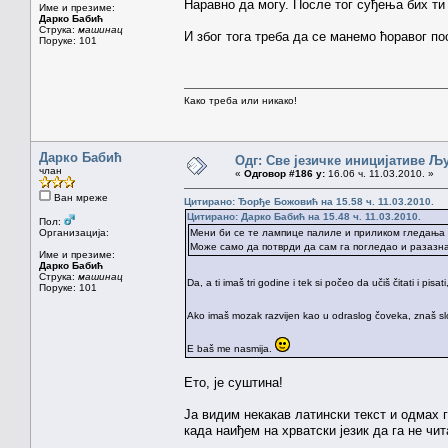
Наравно да могу. После тог суђења бих ти
Име и презиме:
Дарко Бабић
Струка:
машинац
И због тога треба да се манемо ћоравог по
Поруке: 101
Како треба или никако!
Дарко Бабић
Одг: Све језичке иницијативе 
члан
«
Одговор #186 у:
16.06 ч. 11.03.2010. »
Ван мреже
Цитирано: Ђорђе Божовић на 15.58 ч. 11.03.2010.
Цитирано: Дарко Бабић на 15.48 ч. 11.03.2010.
Пол:
Организација:
Мени би се те лампице палиле и приликом гледања у 
Може само да потврди да сам га погледао и разазна
Име и презиме:
Дарко Бабић
Струка:
машинац
Da, a ti imaš tri godine i tek si počeo da učiš čitati i pi
Поруке: 101
Ako imaš mozak razvijen kao u odraslog čoveka, znaš slov
E baš me nasmija.
Ето, је суштина!
Ја видим некакав латински текст и одмах г
када наиђем на хрватски језик да га не чи