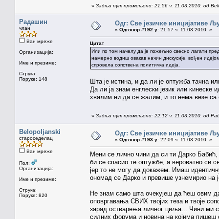
«
Задњи пут промењено: 21.56 ч. 11.03.2010. од Belo
Радашин
Одг: Све језичке иницијативе 
члан
«
Одговор #192 у:
21.57 ч. 11.03.2010. »
Ван мреже
Цитат
Или по том начелу да је пожељно свесно лагати пре
Организација:
намерно водиш овакав начин дискусије, вођен идејом
Име и презиме:
спровела сопствена политичка идеја.
Струка:
Поруке: 148
Шта је истина, и да ли је оптужба тачна и
Да ли ја знам енглески језик или кинеске 
хвалим ни да се жалим, и то нема везе са 
«
Задњи пут промењено: 22.12 ч. 11.03.2010. од Р
Belopoljanski
Одг: Све језичке иницијативе 
староседелац
«
Одговор #193 у:
22.09 ч. 11.03.2010. »
Ван мреже
Мени се лично чини да си ти Дарко Бабић, 
би се спасио те оптужбе, а вероватно си с
Пол:
Организација:
јер то не могу да докажем. Имаш идентичн
ономад се Дарко и превише узнемирио на ј
Име и презиме:
Струка:
Не знам само шта очекујеш да ћеш овим да
Поруке: 820
оповргавања СВИХ твојих теза и твоје со
зарад остварења личног циља... Чини ми се
силних форума и новина на којима пишеш о