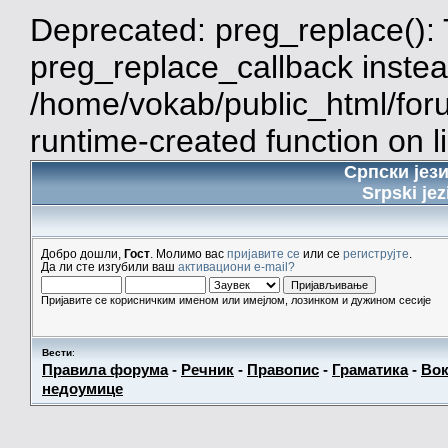
Deprecated: preg_replace(): 
preg_replace_callback instea
/home/vokab/public_html/for
runtime-created function on l
Српски јез
Srpski jez
Добро дошли,
Гост
. Молимо вас
пријавите се
или се
региструјте
.
Да ли сте изгубили ваш
активациони e-mail?
Пријавите се корисничким именом или имејлом, лозинком и дужином сесије
Вести
:
Правила форума
-
Речник
-
Правопис
-
Граматика
-
Вок
недоумице