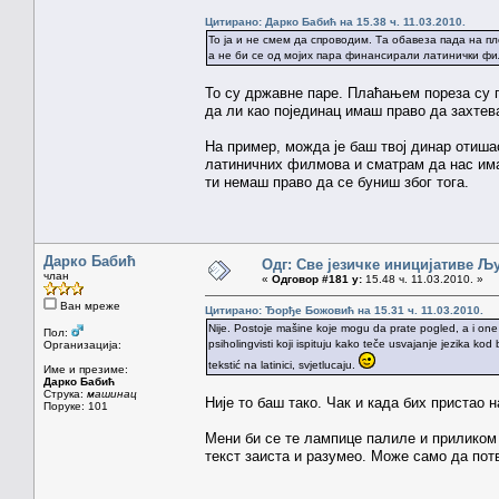
Цитирано: Дарко Бабић на 15.38 ч. 11.03.2010.
То ја и не смем да спроводим. Та обавеза пада на п
а не би се од мојих пара финансирали латинички ф
То су државне паре. Плаћањем пореза су п
да ли као појединац имаш право да захтева
На пример, можда је баш твој динар отиша
латиничних филмова и сматрам да нас има 
ти немаш право да се буниш због тога.
Дарко Бабић
Одг: Све језичке иницијативе 
члан
«
Одговор #181 у:
15.48 ч. 11.03.2010. »
Ван мреже
Цитирано: Ђорђе Божовић на 15.31 ч. 11.03.2010.
Nije. Postoje mašine koje mogu da prate pogled, a i one
Пол:
psiholingvisti koji ispituju kako teče usvajanje jezika ko
Организација:
tekstić na latinici, svjetlucaju.
Име и презиме:
Дарко Бабић
Струка:
машинац
Није то баш тако. Чак и када бих пристао 
Поруке: 101
Мени би се те лампице палиле и приликом 
текст заиста и разумео. Може само да потв