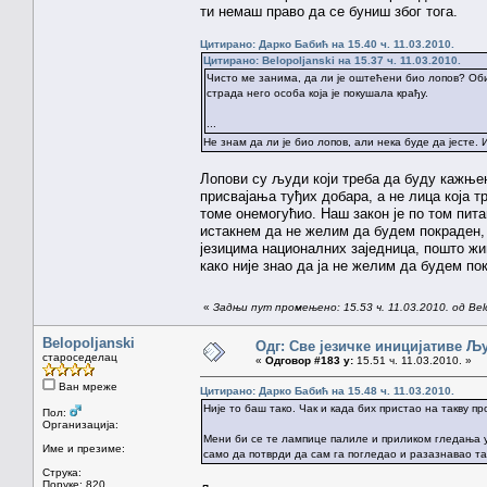
ти немаш право да се буниш због тога.
Цитирано: Дарко Бабић на 15.40 ч. 11.03.2010.
Цитирано: Belopoljanski на 15.37 ч. 11.03.2010.
Чисто ме занима, да ли је оштећени био лопов? Обич
страда него особа која је покушала крађу.
...
Не знам да ли је био лопов, али нека буде да јесте. 
Лопови су људи који треба да буду кажње
присвајања туђих добара, а не лица која т
томе онемогућио. Наш закон је по том пит
истакнем да не желим да будем покраден, 
језицима националних заједница, пошто жи
како није знао да ја не желим да будем по
«
Задњи пут промењено: 15.53 ч. 11.03.2010. од Belo
Belopoljanski
Одг: Све језичке иницијативе 
староседелац
«
Одговор #183 у:
15.51 ч. 11.03.2010. »
Ван мреже
Цитирано: Дарко Бабић на 15.48 ч. 11.03.2010.
Није то баш тако. Чак и када бих пристао на такву п
Пол:
Организација:
Мени би се те лампице палиле и приликом гледања у 
Име и презиме:
само да потврди да сам га погледао и разазнавао та
Струка:
Поруке: 820