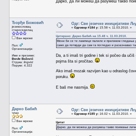
Дарко, да ли можеш да разумеш такво пои
Ђорђе Божовић
Одг: Све језичке иницијативе 
језикословац
«
Одговор #184 у:
15.58 ч. 11.03.2010. »
староседелац
Цитирано: Дарко Бабић на 15.48 ч. 11.03.2010.
Ван мреже
Мени би се те лампице палиле и приликом гледања у 
само да потврди да сам га погледао и разазнавао та
Пол:
Организација:
Da, a ti imaš tri godine i tek si počeo da učiš
Име и презиме:
Đorđe Božović
pojma šta si pročitao.
Струка:
lingvist
Поруке: 4.322
Ako imaš mozak razvijen kao u odraslog čovek
poruku.
E baš me nasmija.
Дарко Бабић
Одг: Све језичке иницијативе 
члан
«
Одговор #185 у:
16.02 ч. 11.03.2010. »
Ван мреже
Цитат
Дарко, да ли можеш да разумеш такво поимање личн
Пол:
Организација: