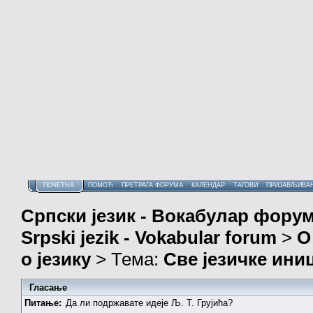
ПОЧЕТНА
ПОМОЋ
ПРЕТРАГА ФОРУМА
КАЛЕНДАР
ТАГОВИ
ПРИЈАВЉИВА
Српски језик - Вокабулар фору
Srpski jezik - Vokabular forum
>
О
о језику
> Тема:
Све језичке ин
Гласање
Питање:
Да ли подржавате идеје Љ. Т. Грујића?