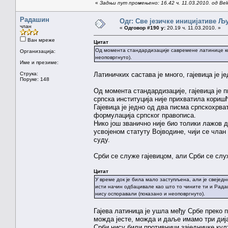
«
Задњи пут промењено: 16.42 ч. 11.03.2010. од Belo
Радашин
Одг: Све језичке иницијативе 
члан
«
Одговор #190 у:
20.19 ч. 11.03.2010. »
Ван мреже
Цитат
Од момента стандардизације савремене латинице коју
Организација:
неоповргнуто).
Име и презиме:
Струка:
Латиничких састава је много, гајевица је ј
Поруке: 148
Од момента стандардизације, гајевица је 
српска институција није прихватила кориш
Гајевица је једно од два писма српскохрва
формулација српског правописа.
Нико још званично није био толики лажов д
усвојеном статуту Војводине, чији се члан
суду.
Срби се служе гајевицом, али Срби се служ
Цитат
У време док је била мало заступљена, али је свеједно 
исти начин одбацивале као што то чините ти и Радашин
нису оспоравали (показано и неоповргнуто).
Гајева латиница је ушла међу Србе преко пр
можда јесте, можда и даље имамо три дија
Срби нису били противници заједничке култ