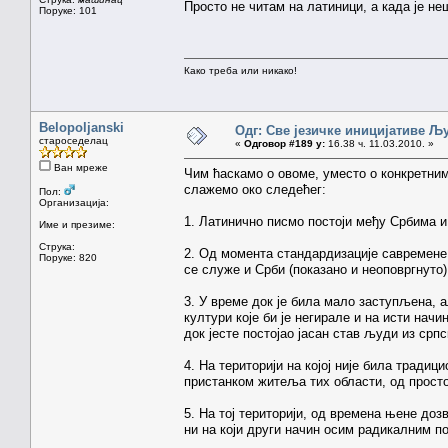
Просто не читам на латиници, а када је не
Поруке: 101
Како треба или никако!
Belopoljanski
Одг: Све језичке иницијативе 
староседелац
«
Одговор #189 у:
16.38 ч. 11.03.2010. »
Ван мреже
Чим ћаскамо о овоме, уместо о конкретним
слажемо око следећег:
Пол:
Организација:
1. Латинично писмо постоји међу Србима и 
Име и презиме:
Струка:
2. Од момента стандардизације савремене л
Поруке: 820
се служе и Срби (показано и неоповргнуто)
3. У време док је била мало заступљена, ал
култури које би је негирале и на исти начи
док јесте постојао јасан став људи из српс
4. На територији на којој није била тради
пристанком житеља тих области, од просто
5. На тој територији, од времена њене доз
ни на који други начин осим радикалним п