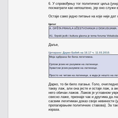
6. У спровођењу тог политичког циља (уки
посматрати као непоштено, јер оно служи
Остаје само једно питање на које није дат
Цитат
A. OPŠTA PRAVILA UČESTVOVANJA U DISKUSIJAMA:
A1. Srpski jezik i kultura glavna je tema foruma Vokabula
Даље,
Цитирано: Дарко Бабић на 16.17 ч. 11.03.2010.
Mоја одбрана би била легитимна.
Српски језик не разумем на латиници.
Хрватски језик разумем на латиници.
Просто не читам на латиници, а када је нешто на ла
Дарко, то би било лагање. Голо, очигледн
такву лаж, али она јесте и остаје лаж, а а
него обичан лажов. Лажов је углавном увре
свесно лаже, признаје чак и другима да л
сасвим легитиман доказ своје невиности (у 
пропагирањем политичких ставова). За та
израза.