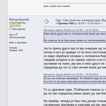
Како треба или никако!
Belopoljanski
Одг: Све језичке иницијативе 
староседелац
«
Одговор #182 у:
15.50 ч. 11.03.2010. »
Ван мреже
Цитирано: Дарко Бабић на 15.38 ч. 11.03.2010.
Није прича друге врсте, оптужени има право да лаже 
Пол:
Организација:
Не знам да ли је баш наше право на тим позицијама, а
Име и презиме:
Струка:
Јесте прича друге врсте јер очекујем од т
Поруке: 820
читаш и што ја одавде то не могу експлици
се овде обраћали копирао у латинично-ћир
говорим искрено и не лажем свесно и исто 
заснивам на лажи, јер ако и нико други не
појединца да ли са тако нечим може да ж
Цитирано: Дарко Бабић на 15.38 ч. 11.03.2010.
То ја и не смем да спроводим. Та обавеза пада на п
а не би се од мојих пара финансирали латинички ф
То су државне паре. Плаћањем пореза су п
да ли као појединац имаш право да захтева
На пример, можда је баш твој динар отиша
латиничних филмова и сматрам да нас има 