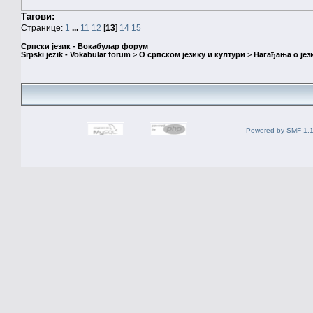
Тагови:
Странице:
1
...
11
12
[
13
]
14
15
Српски језик - Вокабулар форум
Srpski jezik - Vokabular forum
>
О српском језику и култури
>
Нагађања о јез
Powered by SMF 1.