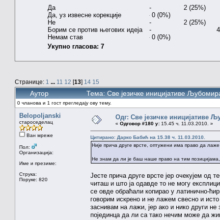
Да
2 (25%)
Да, уз извесне корекције
0 (0%)
Не
2 (25%)
Борим се против његових идеја
4
Немам став
0 (0%)
Укупно гласова: 7
Странице:
1
...
11
12
[
13
]
14
15
Аутор
Тема: Све језичке иницијативе Љубоми
0 чланова и 1 гост прегледају ову тему.
Belopoljanski
Одг: Све језичке иницијативе 
староседелац
«
Одговор #180 у:
15.45 ч. 11.03.2010. »
Ван мреже
Цитирано: Дарко Бабић на 15.38 ч. 11.03.2010.
Није прича друге врсте, оптужени има право да лаже 
Пол:
Организација:
Не знам да ли је баш наше право на тим позицијама, а
Име и презиме:
Струка:
Јесте прича друге врсте јер очекујем од т
Поруке: 820
читаш и што ја одавде то не могу експлици
се овде обраћали копирао у латинично-ћир
говорим искрено и не лажем свесно и исто 
заснивам на лажи, јер ако и нико други не
појединца да ли са тако нечим може да ж