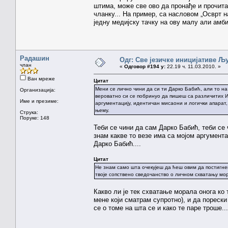
штима, може све ово да пронађе и прочита.
чланку... На пример, са насловом „Осврт н
једну медијску тачку на ову малу али амби
Радашин
Одг: Све језичке иницијативе 
члан
«
Одговор #194 у:
22.19 ч. 11.03.2010. »
Ван мреже
Цитат
Мени се лично чини да си ти Дарко Бабић, али то на 
Организација:
вероватно си се побринуо да пишеш са различитих И
Име и презиме:
аргументацију, идентичан мисаони и логички апарат,
њему.
Струка:
Поруке: 148
Теби се чини да сам Дарко Бабић, теби се 
знам какве то везе има са мојом аргумента
Дарко Бабић....
Цитат
Не знам само шта очекујеш да ћеш овим да постигнеш
твоје сопствено сведочанство о личном схватању мо
Какво ли је тек схватање морала онога ко
мене који сматрам супротно), и да порески
се о томе на шта се и како те паре троше...