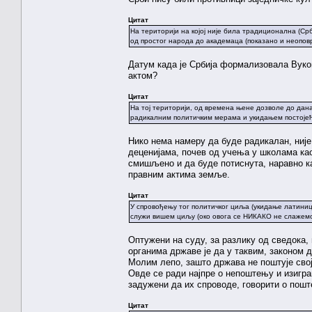
Цитат
На територији на којој није била традиционална (С
од простог народа до академаца (показано и неоповр
Датум када је Србија формализовала Вуков п
актом?
Цитат
На тој територији, од времена њене дозволе до дана
радикалним политичким мерама и укидањем постојећи
Нико нема намеру да буде радикалан, није
деценијама, почев од учења у школама као
смишљено и да буде потиснута, наравно к
правним актима земље.
Цитат
У спровођењу тог политичког циља (укидање латиниц
служи вишем циљу (око овога се НИКАКО не слажемо
Оптужени на суду, за разлику од сведока, 
органима државе је да у таквим, законом 
Молим лепо, зашто држава не поштује свој
Овде се ради најпре о непоштењу и изиграва
задужени да их спроводе, говорити о пошт
Цитат