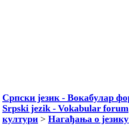
Српски језик - Вокабулар ф
Srpski jezik - Vokabular forum
култури
>
Нагађања о језику