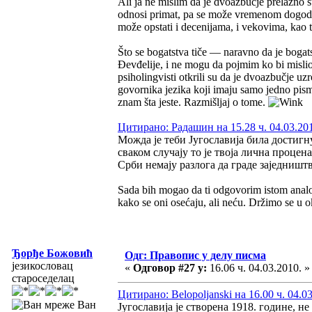
Ali ja ne mislim da je dvoazbučje prelazno 
odnosi primat, pa se može vremenom dogoditi
može opstati i decenijama, i vekovima, kao 
Što se bogatstva tiče — naravno da je bogatst
Đevđelije, i ne mogu da pojmim ko bi mislio 
psiholingvisti otkrili su da je dvoazbučje u
govornika jezika koji imaju samo jedno pismo,
znam šta jeste. Razmišljaj o tome.
Цитирано: Радашин на 15.28 ч. 04.03.20
Можда је теби Југославија била достигн
сваком случају то је твоја лична процена
Срби немају разлога да граде заједништв
Sada bih mogao da ti odgovorim istom analo
kako se oni osećaju, ali neću. Držimo se u 
Ђорђе Божовић
Одг: Правопис у делу писма
језикословац
«
Одговор #27 у:
16.06 ч. 04.03.2010. »
староседелац
Цитирано: Belopoljanski на 16.00 ч. 04.0
Ван
Југославија је створена 1918. године, 