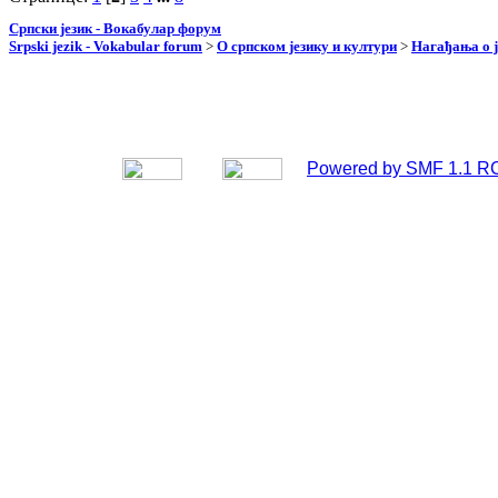
Српски језик - Вокабулар форум
Srpski jezik - Vokabular forum
>
О српском језику и култури
>
Нагађања о ј
Powered by SMF 1.1 R