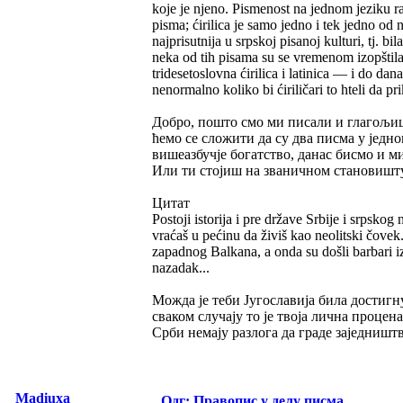
koje je njeno. Pismenost na jednom jeziku ra
pisma; ćirilica je samo jedno i tek jedno od 
najprisutnija u srpskoj pisanoj kulturi, tj. bi
neka od tih pisama su se vremenom izopštila,
tridesetoslovna ćirilica i latinica — i do da
nenormalno koliko bi ćiriličari to hteli da pr
Добро, пошто смо ми писали и глагољицо
ћемо се сложити да су два писма у једно
вишеазбучје богатство, данас бисмо и м
Или ти стојиш на званичном становишту
Цитат
Postoji istorija i pre države Srbije i srpskog
vraćaš u pećinu da živiš kao neolitski čovek
zapadnog Balkana, a onda su došli barbari iz 
nazadak...
Можда је теби Југославија била достигн
сваком случају то је твоја лична процена
Срби немају разлога да граде заједништв
Madiuxa
Одг: Правопис у делу писма