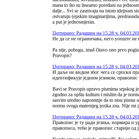
mana to što su linearno poređani na jednosm
dalje... Svi se zasnivaju na istom idejnom si
ostvaruju (epskim imaginarijima, predrasudama
a put je jednosmjeran.
Цитирано: Радашин на 15.28 ч. 04.03.20
Не да се не ограничава, него уопште не 
Pa nije, pobogu, imaš čitavo ono prvo poglav
Pravopis?
Цитирано: Радашин на 15.28 ч. 04.03.20
И даље не видим због чега се српски п
идентификује једним језиком, правопис т
Bavi se Pravopis upravo pismima srpskog jezik
zgodno za opštu kulturu i mislim da je normal
sasvim uredno napominje da to nisu pisma
normu svoga maternjeg jezika zna. Nije mi 
Цитирано: Радашин на 15.28 ч. 04.03.20
Правопис је ту ради језика, нормира и у
правописа, теби је правопис старији од ј