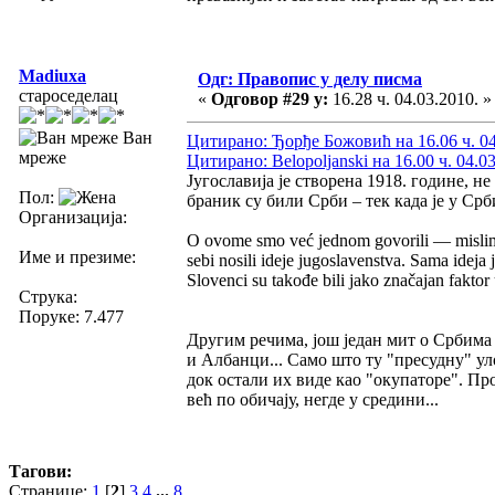
Madiuxa
Одг: Правопис у делу писма
староседелац
«
Одговор #29 у:
16.28 ч. 04.03.2010. »
Ван
Цитирано: Ђорђе Божовић на 16.06 ч. 04
мреже
Цитирано: Belopoljanski на 16.00 ч. 04.0
Југославија је створена 1918. године, 
Пол:
браник су били Срби – тек када је у Срб
Организација:
O ovome smo već jednom govorili — mislim d
Име и презиме:
sebi nosili ideje jugoslavenstva. Sama ideja
Slovenci su takođe bili jako značajan faktor
Струка:
Поруке: 7.477
Другим речима, још један мит о Србима 
и Албанци... Само што ту "пресудну" ул
док остали их виде као "окупаторе". Про
већ по обичају, негде у средини...
Тагови:
Странице:
1
[
2
]
3
4
...
8