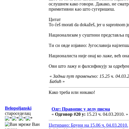
ослушнем како говори. Дакако, не сматр
примитивни као што сугеришеш.
Цитат
To ćeš morati da dokažeš, jer u suprotnom je
Национализам у суштини представља пр
Ти си овде изјавио: Југославија најлепш
Националиста није онај ко лаже, већ он
Ови што лажу и фалсификују за одређен
«
Задњи пут промењено: 15.25 ч. 04.03.
Бабић
»
Како треба или никако!
Belopoljanski
Одг: Правопис у делу писма
староседелац
«
Одговор #20 у:
15.23 ч. 04.03.2010. »
Ван
Цитирано: Бруни на 15.06 ч. 04.03.2010.