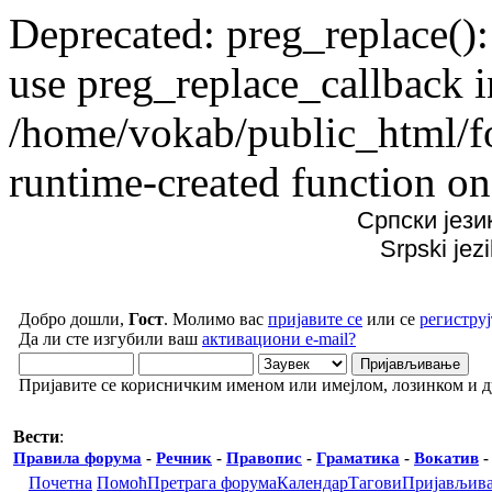
Deprecated: preg_replace():
use preg_replace_callback i
/home/vokab/public_html/f
runtime-created function on
Српски јези
Srpski jez
Добро дошли,
Гост
. Молимо вас
пријавите се
или се
региструј
Да ли сте изгубили ваш
активациони e-mail?
Пријавите се корисничким именом или имејлом, лозинком и 
Вести
:
Правила форума
-
Речник
-
Правопис
-
Граматика
-
Вокатив
Почетна
Помоћ
Претрага форума
Календар
Тагови
Пријављив