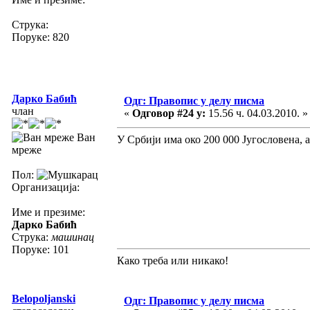
Струка:
Поруке: 820
Дарко Бабић
Одг: Правопис у делу писма
члан
«
Одговор #24 у:
15.56 ч. 04.03.2010. »
Ван
У Србији има око 200 000 Југословена, а
мреже
Пол:
Организација:
Име и презиме:
Дарко Бабић
Струка:
машинац
Поруке: 101
Како треба или никако!
Belopoljanski
Одг: Правопис у делу писма