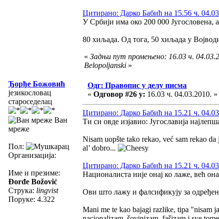
Цитирано: Дарко Бабић на 15.56 ч. 04.03
У Србији има око 200 000 Југословена, а
80 хиљада. Од тога, 50 хиљада у Војвод
«
Задњи пут промењено: 16.03 ч. 04.03.2
Belopoljanski
»
Ђорђе Божовић
Одг: Правопис у делу писма
језикословац
«
Одговор #26 у:
16.03 ч. 04.03.2010. »
староседелац
Цитирано: Дарко Бабић на 15.21 ч. 04.03
Ван
Ти си овде изјавио: Југославија најлепш
мреже
Nisam uopšte tako rekao, već sam rekao da j
Пол:
al’ dobro...
Организација:
Цитирано: Дарко Бабић на 15.21 ч. 04.03
Име и презиме:
Националиста није онај ко лаже, већ он
Đorđe Božović
Струка:
lingvist
Ови што лажу и фалсификују за одређен
Поруке: 4.322
Mani me te kao bajagi razlike, tipa "nisam ja
nacionalizam, šovinizam, fašizam i sve tome s