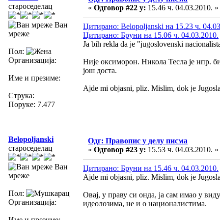
староседелац
«
Одговор #22 у:
15.46 ч. 04.03.2010. »
Ван
Цитирано: Belopoljanski на 15.23 ч. 04.0
мреже
Цитирано: Бруни на 15.06 ч. 04.03.2010.
Ja bih rekla da je "jugoslovenski nacionalist
Пол:
Организација:
Није оксиморон. Никола Тесла је нпр. б
још доста.
Име и презиме:
Ajde mi objasni, pliz. Mislim, dok je Jugoslav
Струка:
Поруке: 7.477
Belopoljanski
Одг: Правопис у делу писма
староседелац
«
Одговор #23 у:
15.53 ч. 04.03.2010. »
Ван
Цитирано: Бруни на 15.46 ч. 04.03.2010.
мреже
Ajde mi objasni, pliz. Mislim, dok je Jugoslav
Пол:
Овај, у праву си онда, ја сам имао у в
Организација:
идеолозима, не и о националистима.
Име и презиме: