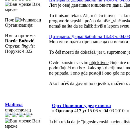
Ван
Леп је овај данашњи кишовити дана. Дан
мреже
To ti nisam rekao. Ali, reći ću ti ovo — ako 
Пол:
progovorio srpski i počeo da piše „vinčansk
Организација:
nemaš na šta da se žališ; živiš u lepom svetu
Име и презиме:
Цитирано: Дарко Бабић на 14.48 ч. 04.03
Đorđe Božović
Морам ти одати признање да си велики 
Струка:
lingvist
Поруке: 4.322
To ćeš morati da dokažeš, jer u suprotnom je
Ovde iznosim sasvim
objektivne
činjenice o 
podređujući mu bez ikakvog kriterijuma i met
ne pripada, i ono gde postoji i ono gde ne po
Ako hoćeš da govorimo o jeziku, možemo. Ak
Madiuxa
Одг: Правопис у делу писма
староседелац
«
Одговор #17 у:
15.06 ч. 04.03.2010. »
Ван
Ja bih rekla da je "jugoslovenski nacionalist
мреже