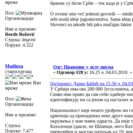
мреже
браник су били Срби – тек када је у Срб
Пол:
O ovome smo već jednom govorili — mislim d
Организација:
sebi nosili ideje jugoslavenstva. Sama ideja
Slovenci su takođe bili jako značajan faktor
Име и презиме:
Đorđe Božović
Струка:
lingvist
Поруке: 4.322
Madiuxa
Одг: Правопис у делу писма
староседелац
«
Одговор #28 у:
16.25 ч. 04.03.2010. »
Ван
Цитирано: Дарко Бабић на 15.56 ч. 04.03
мреже
У Србији има око 200 000 Југословена, а
Свако има право да сам себи одабере на
Пол:
идентификују ни са јеном од насталих на
Организација:
Националност није нешто урођено ни ге
Име и презиме:
црвенија од припадника неке друге наци
окружења у ком човек одраста. Да није 
Струка:
Каталонци (дакле, не Шпанци, него Ката
Поруке: 7.477
превазиђен и заостао патрљак од 19. век