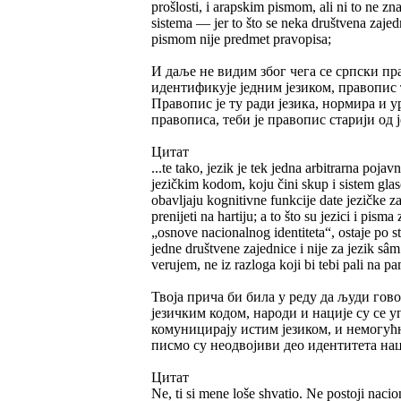
prošlosti, i arapskim pismom, ali ni to ne zna
sistema — jer to što se neka društvena zajed
pismom nije predmet pravopisa;
И даље не видим због чега се српски п
идентификује једним језиком, правопис т
Правопис је ту ради језика, нормира и у
правописа, теби је правопис старији од ј
Цитат
...te tako, jezik je tek jedna arbitrarna poj
jezičkim kodom, koju čini skup i sistem glas
obavljaju kognitivne funkcije date jezičke 
prenijeti na hartiju; a to što su jezici i pism
„osnove nacionalnog identiteta“, ostaje po str
jedne društvene zajednice i nije za jezik sâm
verujem, ne iz razloga koji bi tebi pali na pa
Твоја прича би била у реду да људи гов
језичким кодом, народи и нације су се 
комуницирају истим језиком, и немогућн
писмо су неодвојиви део идентитета нац
Цитат
Ne, ti si mene loše shvatio. Ne postoji naci