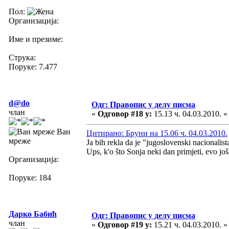
Пол:
Организација:
Име и презиме:
Струка:
Поруке: 7.477
d@do
Одг: Правопис у делу писма
члан
«
Одговор #18 у:
15.13 ч. 04.03.2010. »
Ван
Цитирано: Бруни на 15.06 ч. 04.03.2010.
мреже
Ja bih rekla da je "jugoslovenski nacionalist
Ups, k'o što Sonja neki dan primjeti, evo još
Организација:
Поруке: 184
Дарко Бабић
Одг: Правопис у делу писма
члан
«
Одговор #19 у:
15.21 ч. 04.03.2010. »