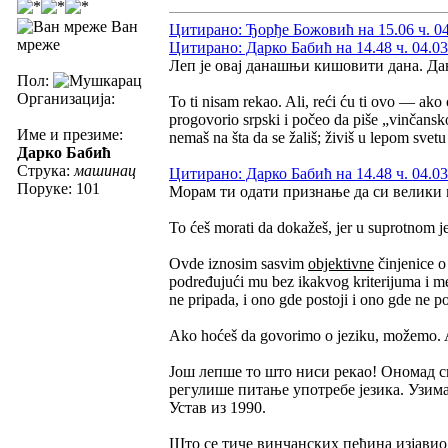
Ван
Цитирано: Ђорђе Божовић на 15.06 ч. 04
мреже
Цитирано: Дарко Бабић на 14.48 ч. 04.03
Леп је овај данашњи кишовити дана. Дан
Пол:
Организација:
To ti nisam rekao. Ali, reći ću ti ovo — ako 
progovorio srpski i počeo da piše „vinčansk
Име и презиме:
nemaš na šta da se žališ; živiš u lepom svetu
Дарко Бабић
Струка:
машинац
Цитирано: Дарко Бабић на 14.48 ч. 04.03
Поруке: 101
Морам ти одати признање да си велики 
To ćeš morati da dokažeš, jer u suprotnom je
Ovde iznosim sasvim
objektivne
činjenice o 
podređujući mu bez ikakvog kriterijuma i met
ne pripada, i ono gde postoji i ono gde ne po
Ako hoćeš da govorimo o jeziku, možemo. Ak
Још лепше то што ниси рекао! Ономад си 
регулише питање употребе језика. Узима
Устав из 1990.
Што се тиче винчанских пећина изјавио с