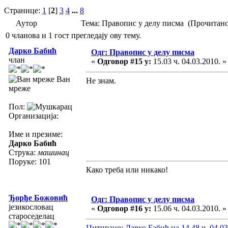
Странице:
1
[
2
]
3
4
...
8
Аутор
Тема: Правопис у делу писма (Прочитано
0 чланова и 1 гост прегледају ову тему.
Дарко Бабић
Одг: Правопис у делу писма
члан
«
Одговор #15 у:
15.03 ч. 04.03.2010. »
Ван
Не знам.
мреже
Пол:
Организација:
Име и презиме:
Дарко Бабић
Струка:
машинац
Поруке: 101
Како треба или никако!
Ђорђе Божовић
Одг: Правопис у делу писма
језикословац
«
Одговор #16 у:
15.06 ч. 04.03.2010. »
староседелац
Цитирано: Дарко Бабић на 14.48 ч. 04.03