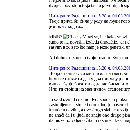
Negde smo se, izgleda, mimoišli. Ne sećam 
dvojica povodom toga tačno govorili, ali sig
Цитирано: Радашин на 15.28 ч. 04.03.20
Твоја прича би била у реду да људи гов
језичким кодом...
Misliš?
Varaš se, i te kako se svi
samo to na površini izgleda drugačije, jer n
sasvim isto, zato što nam je jezik genetski 
Ali dobro, razumem tvoju poantu. Svejedno pos
Цитирано: Радашин на 15.28 ч. 04.03.20
Добро, пошто смо ми писали и глагољицо
ћемо се сложити да су два писма у једно
вишеазбучје богатство, данас бисмо и м
Или ти стојиш на званичном становишту
Ja se slažem da realno dvoazbučje u praksi n
zastupljenosti, što je i normalno (u našem slu
im uđe u naviku, a ovo drugo slabije razvij
ne znači da i ti ljudi ne znaju ono drugo pi
da možemo valjano čitati i razumeti bez i n