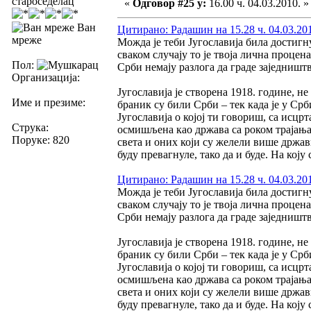
староседелац
«
Одговор #25 у:
16.00 ч. 04.03.2010. »
Ван
Цитирано: Радашин на 15.28 ч. 04.03.20
мреже
Можда је теби Југославија била достигн
сваком случају то је твоја лична процена
Пол:
Срби немају разлога да граде заједништв
Организација:
Југославија је створена 1918. године, 
Име и презиме:
браник су били Срби – тек када је у Срб
Југославија о којој ти говориш, са ис
Струка:
осмишљена као држава са роком трајања
Поруке: 820
света и оних који су желели више држав
буду превагнуле, тако да и буде. На коју
Цитирано: Радашин на 15.28 ч. 04.03.20
Можда је теби Југославија била достигн
сваком случају то је твоја лична процена
Срби немају разлога да граде заједништв
Југославија је створена 1918. године, 
браник су били Срби – тек када је у Срб
Југославија о којој ти говориш, са ис
осмишљена као држава са роком трајања
света и оних који су желели више држав
буду превагнуле, тако да и буде. На коју