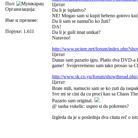
Пол:
Цитат
Организација:
Da li je isplativo?
NE! Mogao sam si kupit hebeno gotovo kući
Име и презиме:
Da li sam se namučio ko žuti?
DA!
Поруке: 1.611
Da li je gušt imat unikat?
Naravno!
http://www.pcigre.net/forum/index.php?s
Цитат
Danas sam pazario igru. Platio dva DVD-a k
game!
Svojevremeno sam tako prosao sa Ch
http://www.sk.co.yu/forum/showthread.php
Цитат
Brate mili, namucio sam se ko zuti da raspa
Sve mi se cini da cu proci kao sa Chaos The
Pazario sam original.
@ sasha vukelic: uspeo si da pokrenes?
Izgleda da je u poslednja dva citata reč o ist