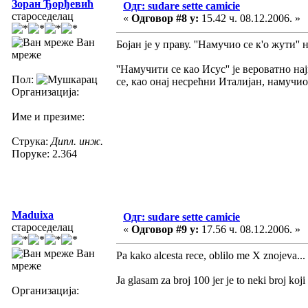
Зоран Ђорђевић
Одг: sudare sette camicie
староседелац
«
Одговор #8 у:
15.42 ч. 08.12.2006. »
Ван
Бојан је у праву. ''Намучио се к'о жути'
мреже
''Намучити се као Исус'' је вероватно на
Пол:
се, као онај несрећни Италијан, намучи
Организација:
Име и презиме:
Струка:
Дипл. инж.
Поруке: 2.364
Maduixa
Одг: sudare sette camicie
староседелац
«
Одговор #9 у:
17.56 ч. 08.12.2006. »
Ван
Pa kako alcesta rece, oblilo me X znojeva...
мреже
Ja glasam za broj 100 jer je to neki broj koji 
Организација: