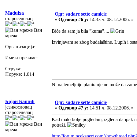
Maduixa
Одг: sudare sette camicie
староседелац
«
Одговор #6 у:
14.33 ч. 08.12.2006. »
Ван
Biće da sam ja bila "kuma"....
мреже
Izvinjavam se zbog budalaštine. Lupih i ost
Организација:
Име и презиме:
Струка:
Поруке: 1.014
Ni najtemeljnije planiranje ne može da zame
Бојан Башић
Одг: sudare sette camicie
језикословац
«
Одговор #7 у:
14.51 ч. 08.12.2006. »
староседелац
Kad malo bolje pogledam, izgleda da ipak nis
Ван
potraži.
мреже
http://forum.pcekspert.com/showthread.