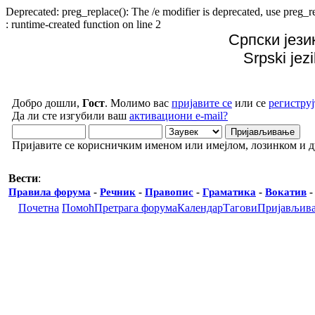
Deprecated: preg_replace(): The /e modifier is deprecated, use preg
: runtime-created function on line 2
Српски јези
Srpski jez
Добро дошли,
Гост
. Молимо вас
пријавите се
или се
региструј
Да ли сте изгубили ваш
активациони e-mail?
Пријавите се корисничким именом или имејлом, лозинком и 
Вести
:
Правила форума
-
Речник
-
Правопис
-
Граматика
-
Вокатив
Почетна
Помоћ
Претрага форума
Календар
Тагови
Пријављив