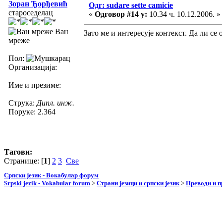
Зоран Ђорђевић
Одг: sudare sette camicie
староседелац
«
Одговор #14 у:
10.34 ч. 10.12.2006. »
Ван
Зато ме и интересује контекст. Да ли се
мреже
Пол:
Организација:
Име и презиме:
Струка:
Дипл. инж.
Поруке: 2.364
Тагови:
Странице: [
1
]
2
3
Све
Српски језик - Вокабулар форум
Srpski jezik - Vokabular forum
>
Страни језици и српски језик
>
Преводи и 