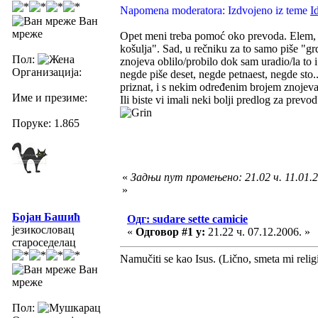
Napomena moderatora: Izdvojeno iz teme
I
Ван
мреже
Opet meni treba pomoć oko prevoda. Elem, ra
košulja". Sad, u rečniku za to samo piše "gr
Пол:
znojeva oblilo/probilo dok sam uradio/la to i
Организација:
negde piše deset, negde petnaest, negde sto
priznat, i s nekim određenim brojem znoje
Име и презиме:
Ili biste vi imali neki bolji predlog za prev
Поруке: 1.865
«
Задњи пут промењено: 21.02 ч. 11.01.
»
Бојан Башић
Одг: sudare sette camicie
језикословац
«
Одговор #1 у:
21.22 ч. 07.12.2006. »
староседелац
Namučiti se kao Isus. (Lično, smeta mi religi
Ван
мреже
Пол: