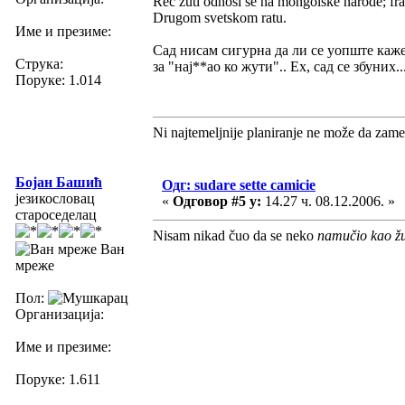
Reč žuti odnosi se na mongolske narode; f
Drugom svetskom ratu.
Име и презиме:
Сад нисам сигурна да ли се уопште каже 
Струка:
за "нај**ао ко жути".. Ех, сад се збуних..
Поруке: 1.014
Ni najtemeljnije planiranje ne može da zame
Бојан Башић
Одг: sudare sette camicie
језикословац
«
Одговор #5 у:
14.27 ч. 08.12.2006. »
староседелац
Nisam nikad čuo da se neko
namučio kao žu
Ван
мреже
Пол:
Организација:
Име и презиме:
Поруке: 1.611