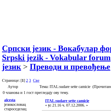
Српски језик - Вокабулар ф
Srpski jezik - Vokabular forum
језик
>
Преводи и превођење
Странице: [
1
]
2
3
Све
Аутор
Тема: ITAL:sudare sette camicie (Прочитан
0 чланова и 1 гост прегледају ову тему.
alcesta
ITAL:sudare sette camicie
језикословац
«
у:
21.16 ч. 07.12.2006. »
староседелац