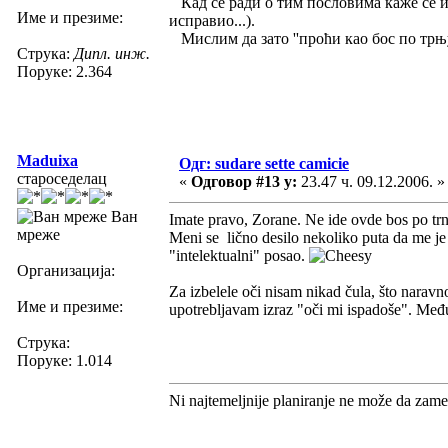
Кад се ради о тим пословима каже се
Име и презиме:
исправио...).
Мислим да зато ''проћи као бос по трњу
Струка:
Дипл. инж.
Поруке: 2.364
Maduixa
Одг: sudare sette camicie
староседелац
«
Одговор #13 у:
23.47 ч. 09.12.2006. »
Ван
Imate pravo, Zorane. Ne ide ovde bos po trn
мреже
Meni se lično desilo nekoliko puta da me j
"intelektualni" posao.
Организација:
Za izbelele oči nisam nikad čula, što naravno
Име и презиме:
upotrebljavam izraz "oči mi ispadoše". Međut
Струка:
Поруке: 1.014
Ni najtemeljnije planiranje ne može da zame