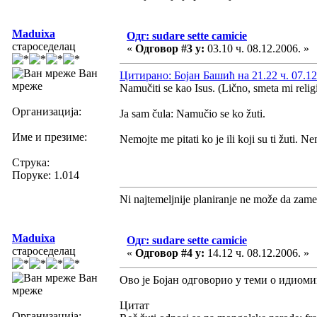
Maduixa
Одг: sudare sette camicie
староседелац
«
Одговор #3 у:
03.10 ч. 08.12.2006. »
Ван
Цитирано: Бојан Башић на 21.22 ч. 07.12
мреже
Namučiti se kao Isus. (Lično, smeta mi religi
Организација:
Ja sam čula: Namučio se ko žuti.
Име и презиме:
Nemojte me pitati ko je ili koji su ti žuti. 
Струка:
Поруке: 1.014
Ni najtemeljnije planiranje ne može da zame
Maduixa
Одг: sudare sette camicie
староседелац
«
Одговор #4 у:
14.12 ч. 08.12.2006. »
Ван
Ово је Бојан одговорио у теми о идиоми
мреже
Цитат
Организација: