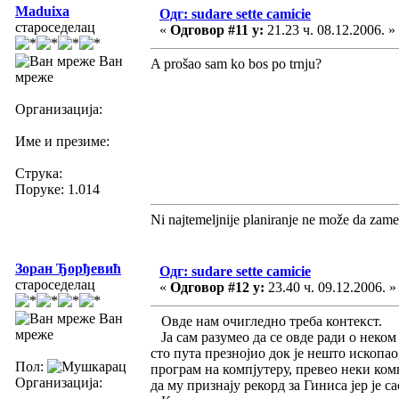
Maduixa
Одг: sudare sette camicie
староседелац
«
Одговор #11 у:
21.23 ч. 08.12.2006. »
Ван
A prošao sam ko bos po trnju?
мреже
Организација:
Име и презиме:
Струка:
Поруке: 1.014
Ni najtemeljnije planiranje ne može da zame
Зоран Ђорђевић
Одг: sudare sette camicie
староседелац
«
Одговор #12 у:
23.40 ч. 09.12.2006. »
Ван
Овде нам очигледно треба контекст.
мреже
Ја сам разумео да се овде ради о неком 
сто пута презнојио док је нешто ископао
Пол:
програм на компјутеру, превео неки комп
Организација:
да му признају рекорд за Гиниса јер је с