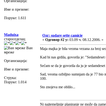
Организација:
Име и презиме:
Поруке: 1.611
Maduixa
Одг: sudare sette camicie
староседелац
«
Одговор #2 у:
03.09 ч. 08.12.2006. »
Ван
Maja majka je bila veoma vezana za broj s
мреже
Kad bi nas grdila, govorila je: "Sedamdeset
Организација:
Sećam se da je govorila da ju je sedamdeset 
Име и презиме:
Sad, veoma ozbiljno sumnjam da je 77 bio nek
Струка:
100.
Поруке: 1.014
Sto znojeva me oblilo...
Ni najtemeljnije planiranje ne može da zame