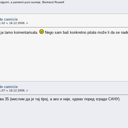
 sigurni, a pametni puni sumnje. Bertrand Russell
te camicie
.02 ч. 18.12.2006. »
 ja tamo komentarisala.
Nego sam baš konkretno pitala može li da se nađe 
te camicie
.07 ч. 18.12.2006. »
 35 (мислим да је тај број, а ако и није, одмах поред зграде САНУ).