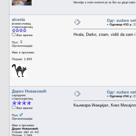
Nevolja s ovim svetom je ta što su glupi tako
alcesta
Одг: sudare set
језикословац
«
Одговор #33 у:
21
староседелац
Hvala, Darko, znam, vidiš da sam i
Ван мреже
Пол:
Организација:
Име и презиме:
Поруке: 1.865
Дарко Новаковић
Одг: sudare set
сарадник
«
Одговор #34 у:
21
староседелац
Књижара Иницијал, Кнез Михајлова
Ван мреже
Пол:
Организација:
Име и презиме:
Дарко Новаковић
Струка:
dipl. el. inž.
Поруке: 1.049