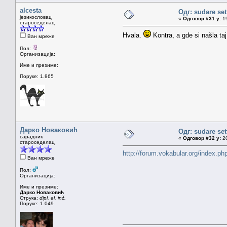
alcesta
Одг: sudare set
језикословац
«
Одговор #31 у:
19
староседелац
Hvala.
Kontra, a gde si našla taj
Ван мреже
Пол:
Организација:
Име и презиме:
Поруке: 1.865
Дарко Новаковић
Одг: sudare set
сарадник
«
Одговор #32 у:
20
староседелац
http://forum.vokabular.org/index
Ван мреже
Пол:
Организација:
Име и презиме:
Дарко Новаковић
Струка:
dipl. el. inž.
Поруке: 1.049