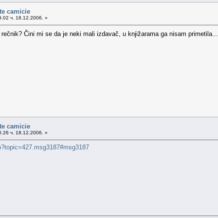
te camicie
.02 ч. 18.12.2006. »
 rečnik? Čini mi se da je neki mali izdavač, u knjižarama ga nisam primetila...
te camicie
.26 ч. 18.12.2006. »
.php?topic=427.msg3187#msg3187