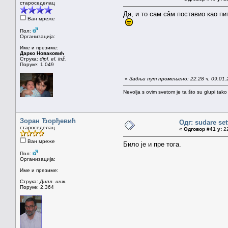
староседелац
Да, и то сам сâм поставио као п
Ван мреже
Пол:
Организација:
Име и презиме:
Дарко Новаковић
Струка:
dipl. el. inž.
Поруке: 1.049
«
Задњи пут промењено: 22.28 ч. 09.01.
Nevolja s ovim svetom je ta što su glupi tako
Зоран Ђорђевић
Одг: sudare set
староседелац
«
Одговор #41 у:
22
Ван мреже
Било је и пре тога.
Пол:
Организација:
Име и презиме:
Струка:
Дипл. инж.
Поруке: 2.364