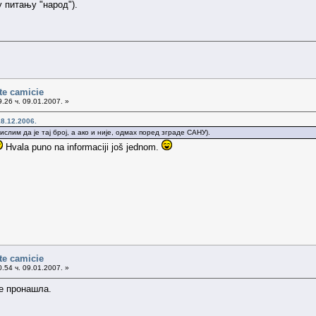
у питању "народ").
te camicie
.26 ч. 09.01.2007. »
8.12.2006.
лим да је тај број, а ако и није, одмах поред зграде САНУ).
Hvala puno na informaciji još jednom.
te camicie
.54 ч. 09.01.2007. »
је пронашла.