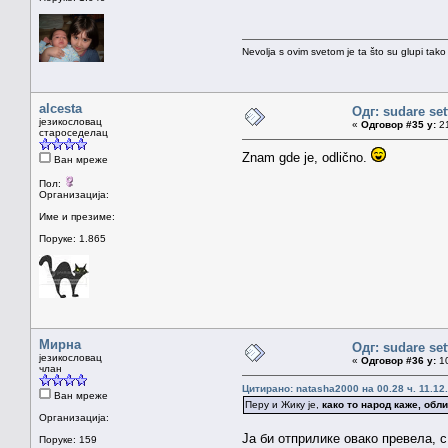
Nevolja s ovim svetom je ta što su glupi tako
alcesta
Одг: sudare set
језикословац
«
Одговор #35 у:
21
староседелац
Znam gde je, odlično.
Ван мреже
Пол:
Организација:
Име и презиме:
Поруке: 1.865
Мирна
Одг: sudare set
језикословац
«
Одговор #36 у:
10
члан
Цитирано: natasha2000 на 00.28 ч. 11.12
Ван мреже
Перу и Жику је,
како то народ каже, обл
Организација:
Ја би отприлике овако превела, с
Поруке: 159