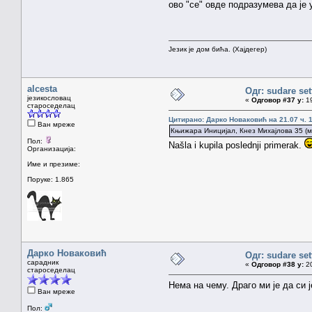
ово "се" овде подразумева да је 
Језик је дом бића. (Хајдегер)
alcesta
Одг: sudare set
језикословац
«
Одговор #37 у:
19
староседелац
Цитирано: Дарко Новаковић на 21.07 ч. 1
Ван мреже
Књижара Иницијал, Кнез Михајлова 35 (мис
Пол:
Našla i kupila poslednji primerak.
Организација:
Име и презиме:
Поруке: 1.865
Дарко Новаковић
Одг: sudare set
сарадник
«
Одговор #38 у:
20
староседелац
Нема на чему. Драго ми је да си 
Ван мреже
Пол: