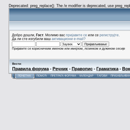
Deprecated: preg_replace(): The /e modifier is deprecated, use preg_re
Добро дошли,
Гост
. Молимо вас
пријавите се
или се
региструјте
.
Да ли сте изгубили ваш
активациони e-mail?
Пријавите се корисничким именом или имејлом, лозинком и дужином сесије
Вести
:
Правила форума
-
Речник
-
Правопис
-
Граматика
-
Вок
ПОЧЕТНА
ПОМОЋ
ПРЕТРАГА ФОРУМА
КАЛЕНДАР
ТАГОВИ
ПРИЈАВЉИВА