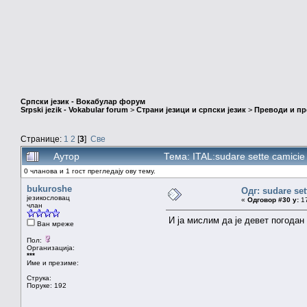
Српски језик - Вокабулар форум
Srpski jezik - Vokabular forum
>
Страни језици и српски језик
>
Преводи и п
Странице:
1
2
[
3
]
Све
Аутор
Тема: ITAL:sudare sette camici
0 чланова и 1 гост прегледају ову тему.
bukuroshe
Одг: sudare set
језикословац
«
Одговор #30 у:
17
члан
И ја мислим да је девет погодан 
Ван мреже
Пол:
Организација:
***
Име и презиме:
Струка:
Поруке: 192