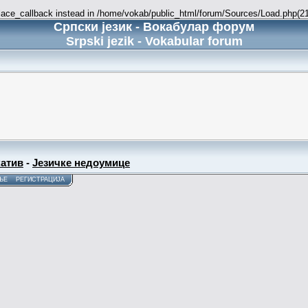
place_callback instead in /home/vokab/public_html/forum/Sources/Load.php(216
Српски језик - Вокабулар форум
Srpski jezik - Vokabular forum
атив
-
Језичке недоумице
ЊЕ
РЕГИСТРАЦИЈА