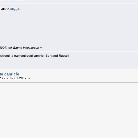
итање
овде
.
2007. од Дарко Новаковић
»
 sigurni, a pametni puni sumnje. Bertrand Russell
te camicie
.29 ч. 09.01.2007. »