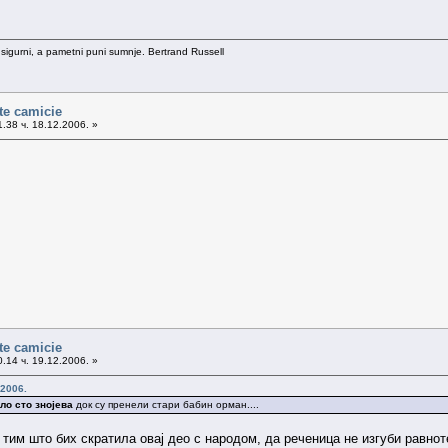
 sigurni, a pametni puni sumnje. Bertrand Russell
te camicie
.38 ч. 18.12.2006. »
te camicie
.14 ч. 19.12.2006. »
.2006.
ило сто знојева
док су пренели стари бабин орман....
 тим што бих скратила овај део с народом, да реченица не изгуби равноте