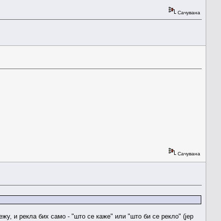
Сачувана
Сачувана
жу, и рекла бих само - "што се каже" или "што би се рекло" (јер