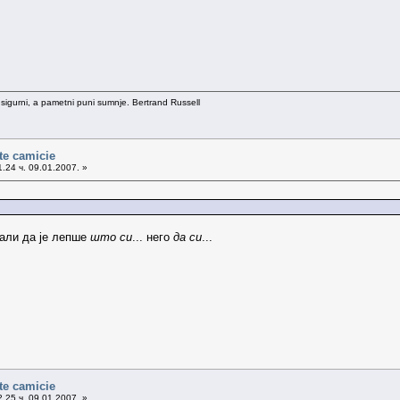
 sigurni, a pametni puni sumnje. Bertrand Russell
te camicie
.24 ч. 09.01.2007. »
али да је лепше
што си
... него
да си
...
te camicie
.25 ч. 09.01.2007. »