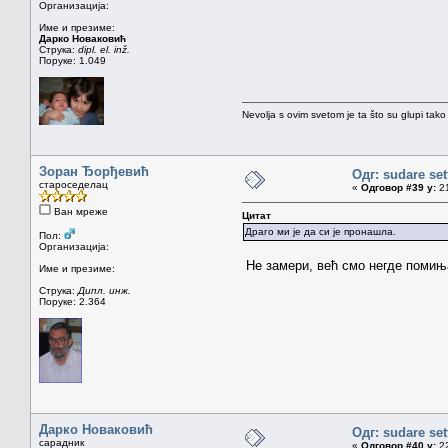
Организација:
Име и презиме:
Дарко Новаковић
Струка:
dipl. el. inž.
Поруке: 1.049
Nevolja s ovim svetom je ta što su glupi tako
Зоран Ђорђевић
Одг: sudare set
староседелац
«
Одговор #39 у:
21
Ван мреже
Цитат
Драго ми је да си је пронашла.
Пол:
Организација:
Не замери, већ смо негде помињ
Име и презиме:
Струка:
Дипл. инж.
Поруке: 2.364
Дарко Новаковић
Одг: sudare set
сарадник
«
Одговор #40 у:
22