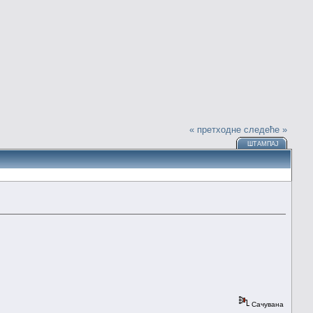
« претходне
следеће »
ШТАМПАЈ
Сачувана