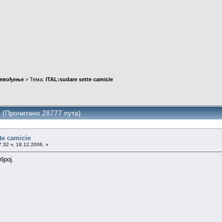
ревођење
> Тема:
ITAL:sudare sette camicie
e (Прочитано 28777 пута)
te camicie
.32 ч. 18.12.2006. »
број.