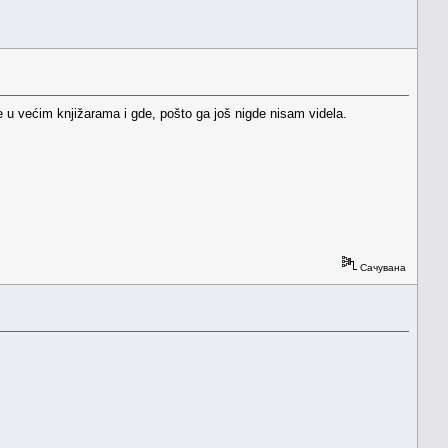
u većim knjižarama i gde, pošto ga još nigde nisam videla.
Сачувана