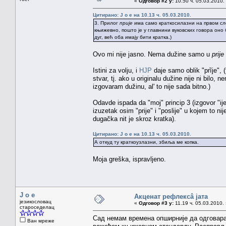
«
Одговор #2 у:
10.50 ч. 05.03.2010.
Цитирано: J o e на 10.13 ч. 05.03.2010.
3. Прилог
прије
има само краткосилазни на првом сл
књижевно, пошто је у главнини вуковских говора оно б
дуг, већ оба имају бити кратка.)
Ovo mi nije jasno. Nema dužine samo u
prije
Istini za volju, i
HJP
daje samo oblik "prȉje", 
stvar, tj. ako u originalu dužine nije ni bilo,
izgovaram dužinu, al' to nije sada bitno.)
Odavde ispada da "moj" princip 3 (izgovor "ij
izuzetak osim "prije" i "poslije" u kojem to n
dugačka nit je skroz kratka).
Цитирано: J o e на 10.13 ч. 05.03.2010.
А откуд ту краткоузлазни, збиља ме копка.
Moja greška, ispravljeno.
J o e
Акценат рефлексâ јата
језикословац
«
Одговор #3 у:
11.19 ч. 05.03.2010.
староседелац
Сад немам времена опширније да одговара
Ван мреже