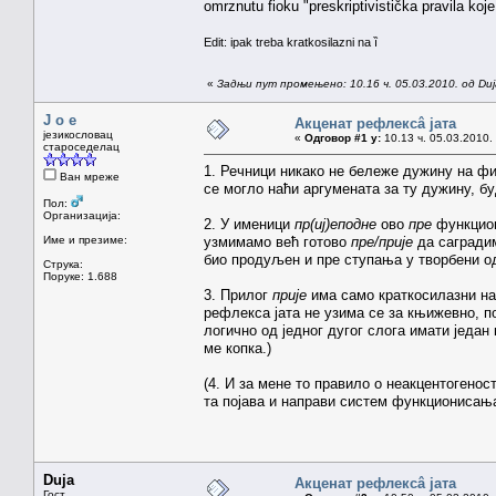
omrznutu fioku "preskriptivistička pravila koj
Edit: ipak treba kratkosilazni na ȉ
«
Задњи пут промењено: 10.16 ч. 05.03.2010. од Duj
J o e
Акценат рефлексâ јата
језикословац
«
Одговор #1 у:
10.13 ч. 05.03.2010.
староседелац
1. Речници никако не бележе дужину на 
Ван мреже
се могло наћи аргумената за ту дужину, 
Пол:
Организација:
2. У именици
пр(иј)еподне
ово
пре
функцион
Име и презиме:
узмимамо већ готово
пре/прије
да саградимо
био продуљен и пре ступања у творбени о
Струка:
Поруке: 1.688
3. Прилог
прије
има само краткосилазни на
рефлекса јата не узима се за књижевно, по
логично од једног дугог слога имати један 
ме копка.)
(4. И за мене то правило о неакцентогенос
та појава и направи систем функционисања
Duja
Акценат рефлексâ јата
Гост