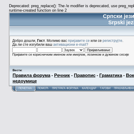
Deprecated: preg_replace(): The /e modifier is deprecated, use preg_re
runtime-created function on line 2
Српски јез
Srpski jez
Добро дошли,
Гост
. Молимо вас
пријавите се
или се
региструјте
.
Да ли сте изгубили ваш
активациони e-mail?
Пријавите се корисничким именом или имејлом, лозинком и дужином сесије
Вести
:
Правила форума
-
Речник
-
Правопис
-
Граматика
-
Вок
недоумице
ПОЧЕТНА
ПОМОЋ
ПРЕТРАГА ФОРУМА
КАЛЕНДАР
ТАГОВИ
ПРИЈАВЉИВА