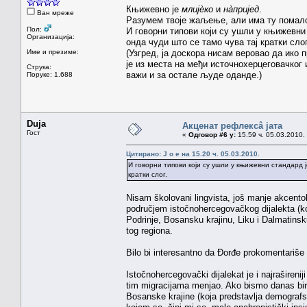
Књижевно је
млијèко
и
нàпријед
.
Ван мреже
Разумем твоје жаљење, али има ту помало
Пол:
И говорни типови који су ушли у књижевни
Организација:
онда чуди што се тамо чува тај кратки слог
Име и презиме:
(Узгред, ја доскора нисам веровао да ико 
је из места на међи источнохерцеговачког
Струка:
важи и за остале људе оданде.)
Поруке: 1.688
Duja
Акценат рефлексâ јата
Гост
«
Одговор #6 у:
15.59 ч. 05.03.2010.
Цитирано: J o e на 15.20 ч. 05.03.2010.
И говорни типови који су ушли у књижевни стандард 
кратки слог.
Nisam školovani lingvista, još manje akcentol
područjem istočnohercegovačkog dijalekta (ko
Podrinje, Bosansku krajinu, Liku i Dalmatins
tog regiona.
Bilo bi interesantno da Đorđe prokomentariše 
Istočnohercegovački dijalekat je i najrašireni
tim migracijama menjao. Ako bismo danas birali
Bosanske krajine (koja predstavlja demografs