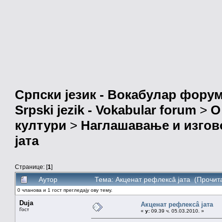
Српски језик - Вокабулар фору
Srpski jezik - Vokabular forum
>
О
култури
>
Наглашавање и изгов
јата
Странице: [
1
]
Аутор
Тема: Акценат рефлексâ јата (Прочит
0 чланова и 1 гост прегледају ову тему.
Duja
Акценат рефлексâ јата
Гост
«
у:
09.39 ч. 05.03.2010. »