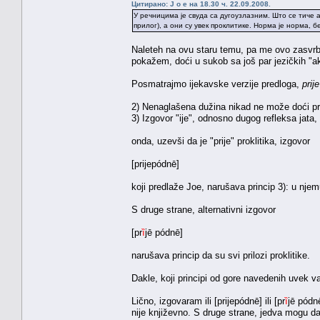
Цитирано: J o e на 18.30 ч. 22.09.2008.
У речницима је свуда са дугоузлазним. Што се тиче
прилог), а они су увек проклитике. Норма је норма, б
Naleteh na ovu staru temu, pa me ovo zasvr
pokažem, doći u sukob sa još par jezičkih "a
Posmatrajmo ijekavske verzije predloga,
prije
2) Nenaglašena dužina nikad ne može doći pre
3) Izgovor "ije", odnosno dugog refleksa jata
onda, uzevši da je "prije" proklitika, izgovor
[prijepódnē]
koji predlaže Joe, narušava princip 3): u njem
S druge strane, alternativni izgovor
[pr
ȉ
jē pódnē]
narušava princip da su svi prilozi proklitike.
Dakle, koji principi od gore navedenih uvek 
Lično, izgovaram ili [prijepódnē] ili [pr
ȉ
jē pódn
nije književno. S druge strane, jedva mogu da 