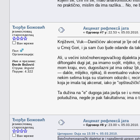
kojem se, čini mi se, malo anahronistički insi
no praktično, mislim da ima razlika... No, ne b
Ђорђе Божовић
Акценат рефлексâ јата
језикословац
«
Одговор #7 у:
22.53 ч. 05.03.2010.
староседелац
Književni, Vuk—Daničićev akcenat je ȉje od dug
Ван мреже
u Crnoj Gori, i ja sam čuo ljude odande da t
Пол:
Организација:
Ali, u većini istočnohercegovačkog dijalekta 
Име и презиме:
diftongalni dugi jat, pa imamo svi̯ȇt, mli̯éko, 
Đorđe Božović
mom kraju, evo, dugosilazni jat ima odraz ȉjē,
Струка:
lingvist
Поруке: 4.322
— dakle, mlijéko, rijéka), ili eventualno vuk
nekim selima koja su starinom odozdo i, recim
koja je imala taj akcenat, iako je "opšteužički" i
Ta dužina na "e" dugoga jata javlja se i u 
poludužina, negde je pak fakultativna; ima o to
Ђорђе Божовић
Акценат рефлексâ јата
језикословац
«
Одговор #8 у:
23.00 ч. 05.03.2010.
староседелац
Цитирано: Duja на 15.59 ч. 05.03.2010.
Ван мреже
Istočnohercegovački dijalekat je i najrašireniji upravo z