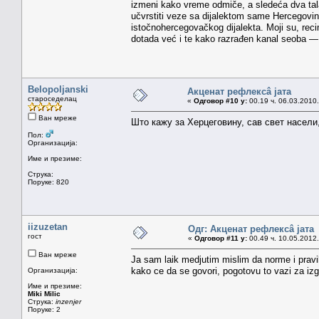
izmeni kako vreme odmiče, a sledeća dva tal
učvrstiti veze sa dijalektom same Hercegovin
istočnohercegovačkog dijalekta. Moji su, reci
dotada već i te kako razrađen kanal seoba — j
Belopoljanski
Акценат рефлексâ јата
староседелац
«
Одговор #10 у:
00.19 ч. 06.03.2010.
Ван мреже
Што кажу за Херцеговину, сав свет насели,
Пол:
Организација:
Име и презиме:
Струка:
Поруке: 820
iizuzetan
Одг: Акценат рефлексâ јата
гост
«
Одговор #11 у:
00.49 ч. 10.05.2012.
Ван мреже
Ja sam laik medjutim mislim da norme i pravila
kako ce da se govori, pogotovu to vazi za i
Организација:
Име и презиме:
Miki Milic
Струка:
inzenjer
Поруке: 2