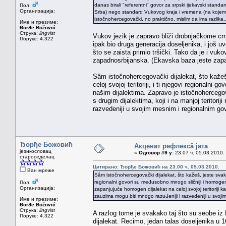
danas birali "referentni" govor za srpski ijekavski standa
Пол:
Организација:
Srba) nego standard Vukovog kraja i vremena (na kojem se,
istočnohercegovački, no praktično, mislim da ima razlika..
Име и презиме:
Đorđe Božović
Струка:
lingvist
Vukov jezik je zapravo bliži drobnjačkome cr
Поруке: 4.322
ipak bio druga generacija doseljenika, i još 
što se zaista primio tršički. Tako da je i v
zapadnosrbijanska. (Ekavska baza jeste zapad
Sâm istočnohercegovački dijalekat, što kažeš
celoj svojoj teritoriji, i ti njegovi regionaln
našim dijalektima. Zapravo je istočnohercegov
s drugim dijalektima, koji i na manjoj teritor
razvedeniji u svojim mesnim i regionalnim go
Ђорђе Божовић
Акценат рефлексâ јата
језикословац
«
Одговор #9 у:
23.07 ч. 05.03.2010.
староседелац
Цитирано: Ђорђе Божовић на 23.00 ч. 05.03.2010.
Ван мреже
Sâm istočnohercegovački dijalekat, što kažeš, jeste svakak
regionalni govori su međusobno mnogo sličniji i homogeni
Пол:
Организација:
zapanjujuće homogen dijalekat na celoj svojoj teritoriji k
zauzima mogu biti mnogo razuđeniji i razvedeniji u svoji
Име и презиме:
Đorđe Božović
Струка:
lingvist
A razlog tome je svakako taj što su seobe i
Поруке: 4.322
dijalekat. Recimo, jedan talas doseljenika u