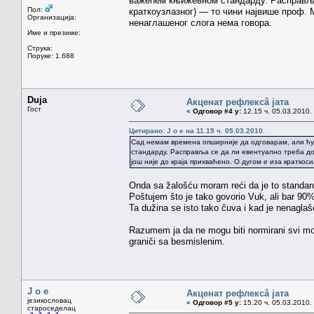
важећем књижевном стандарду. Расправља
Пол:
краткоузлазног) — то чини највише проф. 
Организација:
ненаглашеног слога нема говора.
Име и презиме:
Струка:
Поруке: 1.688
Duja
Акценат рефлексâ јата
Гост
«
Одговор #4 у:
12.15 ч. 05.03.2010.
Цитирано: J o e на 11.19 ч. 05.03.2010.
Сад немам времена опширније да одговарам, али ћу
стандарду. Расправља се да ли евентуално треба д
још није до краја прихваћено. О дугом
е
иза краткоси
Onda sa žalošću moram reći da je to standar
Poštujem što je tako govorio Vuk, ali bar 90% 
Ta dužina se isto tako čuva i kad je nenaglaš
Razumem ja da ne mogu biti normirani svi mogu
graniči sa besmislenim.
J o e
Акценат рефлексâ јата
језикословац
«
Одговор #5 у:
15.20 ч. 05.03.2010.
староседелац