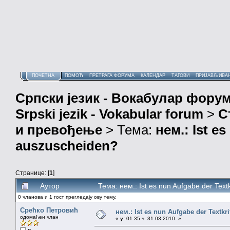
ПОЧЕТНА
ПОМОЋ
ПРЕТРАГА ФОРУМА
КАЛЕНДАР
ТАГОВИ
ПРИЈАВЉИВА
Српски језик - Вокабулар фору
Srpski jezik - Vokabular forum
>
С
и превођење
> Тема:
нем.: Ist es
auszuscheiden?
Странице: [
1
]
Аутор
Тема: нем.: Ist es nun Aufgabe der Tex
0 чланова и 1 гост прегледају ову тему.
Срећко Петровић
нем.: Ist es nun Aufgabe der Textkr
одомаћен члан
«
у:
01.35 ч. 31.03.2010. »