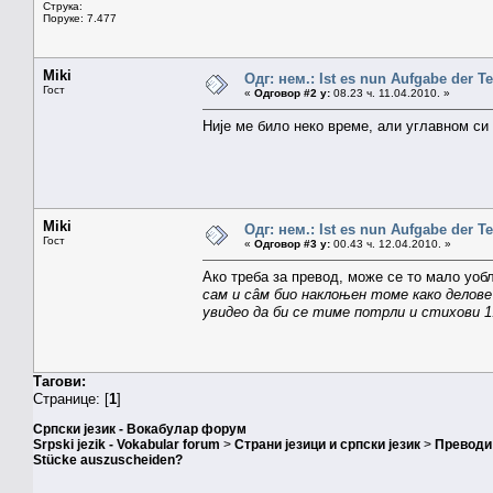
Струка:
Поруке: 7.477
Miki
Одг: нем.: Ist es nun Aufgabe der T
Гост
«
Одговор #2 у:
08.23 ч. 11.04.2010. »
Није ме било неко време, али углавном си
Miki
Одг: нем.: Ist es nun Aufgabe der T
Гост
«
Одговор #3 у:
00.43 ч. 12.04.2010. »
Ако треба за превод, може се то мало уоб
сам и сâм био наклоњен томе како делове
увидео да би се тиме потрли и стихови 1. Са
Тагови:
Странице: [
1
]
Српски језик - Вокабулар форум
Srpski jezik - Vokabular forum
>
Страни језици и српски језик
>
Преводи
Stücke auszuscheiden?