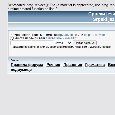
Deprecated: preg_replace(): The /e modifier is deprecated, use preg_re
runtime-created function on line 2
Српски јез
Srpski jez
Добро дошли,
Гост
. Молимо вас
пријавите се
или се
региструјте
.
Да ли сте изгубили ваш
активациони e-mail?
Пријавите се корисничким именом или имејлом, лозинком и дужином сесије
Вести
:
Правила форума
-
Речник
-
Правопис
-
Граматика
-
Вок
недоумице