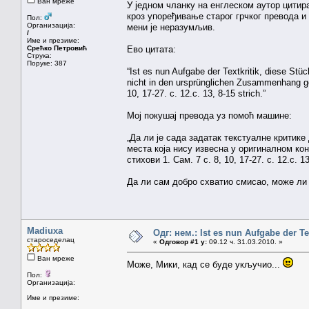
Ван мреже
У једном чланку на енглеском аутор цитира
кроз упоређивање старог грчког превода и 
Пол:
Организација:
мени је неразумљив.
/
Име и презиме:
Срећко Петровић
Ево цитата:
Струка:
Поруке: 387
“Ist es nun Aufgabe der Textkritik, diese Stü
nicht in den ursprünglichen Zusammenhang geh
10, 17-27. c. 12.c. 13, 8-15 strich.”
Мој покушај превода уз помоћ машине:
„Да ли је сада задатак текстуалне критик
места која нису извесна у оригиналном ко
стихови 1. Сам. 7 c. 8, 10, 17-27. c. 12.c. 13
Да ли сам добро схватио смисао, може ли
Madiuxa
Одг: нем.: Ist es nun Aufgabe der T
староседелац
«
Одговор #1 у:
09.12 ч. 31.03.2010. »
Ван мреже
Може, Мики, кад се буде укључио...
Пол:
Организација:
Име и презиме: