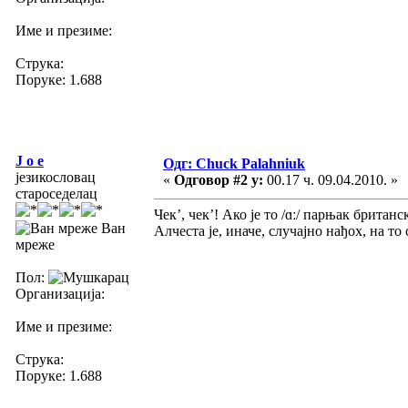
Име и презиме:
Струка:
Поруке: 1.688
J o e
Одг: Chuck Palahniuk
језикословац
«
Одговор #2 у:
00.17 ч. 09.04.2010. »
староседелац
Чек’, чек’! Ако је то /ɑː/ парњак британс
Ван
Алчеста је, иначе, случајно нађох, на т
мреже
Пол:
Организација:
Име и презиме:
Струка:
Поруке: 1.688