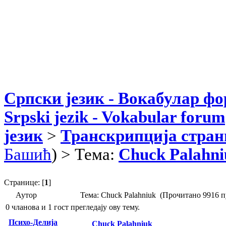
Српски језик - Вокабулар ф
Srpski jezik - Vokabular forum
језик
>
Транскрипција стран
Башић
) > Тема:
Chuck Palahni
Странице: [
1
]
Аутор
Тема: Chuck Palahniuk (Прочитано 9916 п
0 чланова и 1 гост прегледају ову тему.
Психо-Делија
Chuck Palahniuk