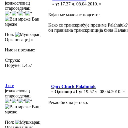
језикословац
«
у:
17.37 ч. 08.04.2010. »
староседелац
Бојан ме малочас подсети:
Ван
мреже
Како се транскрибује презиме Palahniuk?
би правилна транскрипција била Палан
Пол:
Организација:
Име и презиме:
Струка:
Поруке: 1.457
J o e
Одг: Chuck Palahniuk
језикословац
«
Одговор #1 у:
19.57 ч. 08.04.2010. »
староседелац
Рекао бих да је тако.
Ван
мреже
Пол:
Организација: