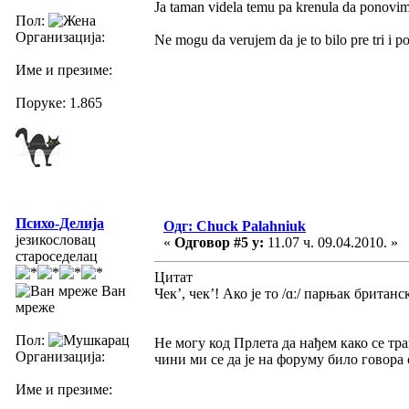
Ja taman videla temu pa krenula da ponovim i
Пол:
Организација:
Ne mogu da verujem da je to bilo pre tri i p
Име и презиме:
Поруке: 1.865
Психо-Делија
Одг: Chuck Palahniuk
језикословац
«
Одговор #5 у:
11.07 ч. 09.04.2010. »
староседелац
Цитат
Ван
Чек’, чек’! Ако је то /ɑː/ парњак британс
мреже
Пол:
Не могу код Прлета да нађем како се тран
Организација:
чини ми се да је на форуму било говора 
Име и презиме: