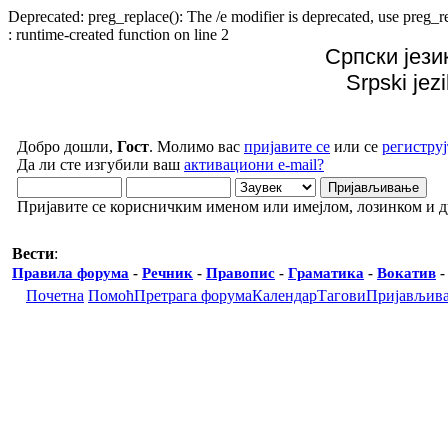
Deprecated: preg_replace(): The /e modifier is deprecated, use preg
: runtime-created function on line 2
Српски јези
Srpski jez
Добро дошли,
Гост
. Молимо вас
пријавите се
или се
региструј
Да ли сте изгубили ваш
активациони e-mail?
Пријавите се корисничким именом или имејлом, лозинком и 
Вести
:
Правила форума
-
Речник
-
Правопис
-
Граматика
-
Вокатив
Почетна
Помоћ
Претрага форума
Календар
Тагови
Пријављив