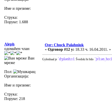
Име и презиме:
Струка:
Поруке: 1.688
Aleph
Одг: Chuck Palahniuk
одомаћен члан
«
Одговор #12 у:
18.33 ч. 16.04.2011. »
Ван
ˈdʒɪlənhɔːl
ˈjʏ̀lːənˌhoːl
Gylenhaal je
. Švedski bi bilo
мреже
Пол:
Организација:
Име и презиме:
Струка:
Поруке: 218