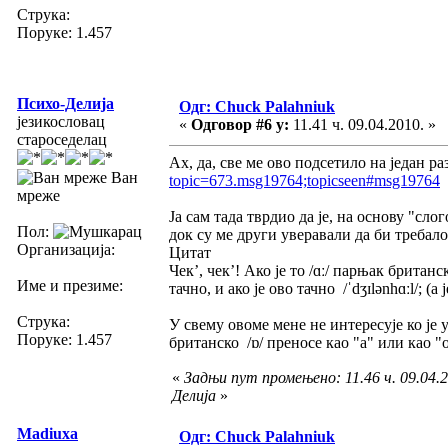
Струка:
Поруке: 1.457
Психо-Делија
Одг: Chuck Palahniuk
језикословац
«
Одговор #6 у:
11.41 ч. 09.04.2010. »
староседелац
Ах, да, све ме ово подсетило на један р
Ван
topic=673.msg19764;topicseen#msg19764
мреже
Ја сам тада тврдио да је, на основу "сл
Пол:
док су ме други уверавали да би требал
Организација:
Цитат
Чек’, чек’! Ако је то /ɑː/ парњак британс
Име и презиме:
тачно, и ако је ово тачно /ˈdʒɪlənhɑːl/; (а
Струка:
У свему овоме мене не интересује ко је у
Поруке: 1.457
британско /ɒ/ преносе као "а" или као 
«
Задњи пут промењено: 11.46 ч. 09.04.2
Делија
»
Madiuxa
Одг: Chuck Palahniuk