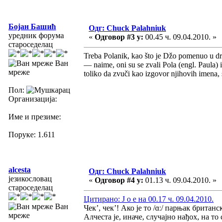
Бојан Башић
Одг: Chuck Palahniuk
уредник форума
«
Одговор #3 у:
00.45 ч. 09.04.2010. »
староседелац
Treba Polanik, kao što je Džo pomenuo u dru
Ван
— naime, oni su se zvali Pola (engl. Paula)
мреже
toliko da zvuči kao izgovor njihovih imena,
Пол:
Организација:
Име и презиме:
Поруке: 1.611
alcesta
Одг: Chuck Palahniuk
језикословац
«
Одговор #4 у:
01.13 ч. 09.04.2010. »
староседелац
Цитирано: J o e на 00.17 ч. 09.04.2010.
Ван
Чек’, чек’! Ако је то /ɑː/ парњак британс
мреже
Алчеста је, иначе, случајно нађох, на т