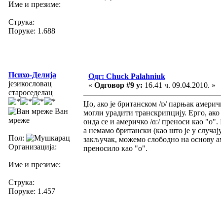
Име и презиме:
Струка:
Поруке: 1.688
Психо-Делија
Одг: Chuck Palahniuk
језикословац
«
Одговор #9 у:
16.41 ч. 09.04.2010. »
староседелац
Џо, ако је британском /ɒ/ парњак амери
Ван
могли урадити транскрипцију. Ерго, ако с
мреже
онда се и америчко /ɑː/ преноси као "о".
а немамо британски (као што је у случај
Пол:
закључак, можемо слободно на основу ам
Организација:
преносило као "о".
Име и презиме:
Струка:
Поруке: 1.457