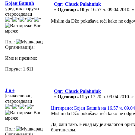
Бојан Башић
Одг: Chuck Palahniuk
уредник форума
«
Одговор #10 у:
16.57 ч. 09.04.2010. »
староседелац
Mislim da Džo pokušava reći kako ne odgo
Ван
мреже
Пол:
Организација:
Име и презиме:
Поруке: 1.611
J o e
Одг: Chuck Palahniuk
језикословац
«
Одговор #11 у:
17.20 ч. 09.04.2010. »
староседелац
Цитирано: Бојан Башић на 16.57 ч. 09.04
Ван
Mislim da Džo pokušava reći kako ne odgo
мреже
Да, баш тако. Некад му је аналогон британ
Пол:
британском.
Организација: