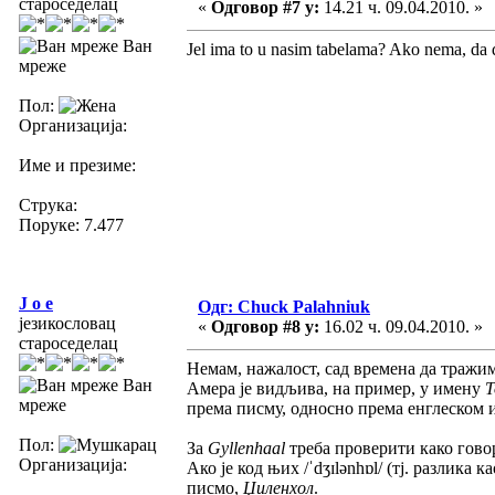
староседелац
«
Одговор #7 у:
14.21 ч. 09.04.2010. »
Ван
Jel ima to u nasim tabelama? Ako nema, da 
мреже
Пол:
Организација:
Име и презиме:
Струка:
Поруке: 7.477
J o e
Одг: Chuck Palahniuk
језикословац
«
Одговор #8 у:
16.02 ч. 09.04.2010. »
староседелац
Немам, нажалост, сад времена да тражим 
Ван
Амера је видљива, на пример, у имену
мреже
према писму, односно према енглеском из
Пол:
За
Gyllenhaal
треба проверити како гово
Организација:
Ако је код њих /ˈdʒɪlənhɒl/ (тј. разлика к
писмо,
Џиленхол
.