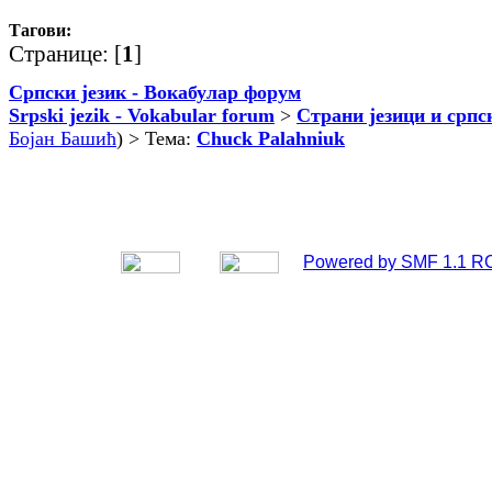
Тагови:
Странице: [
1
]
Српски језик - Вокабулар форум
Srpski jezik - Vokabular forum
>
Страни језици и српс
Бојан Башић
) > Тема:
Chuck Palahniuk
Powered by SMF 1.1 R