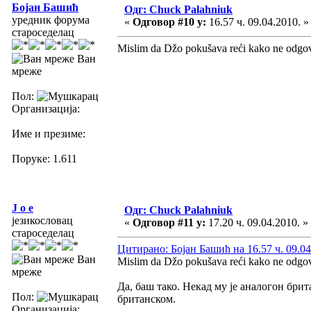
Бојан Башић
Одг: Chuck Palahniuk
уредник форума
«
Одговор #10 у:
16.57 ч. 09.04.2010. »
староседелац
Mislim da Džo pokušava reći kako ne odgo
Ван
мреже
Пол:
Организација:
Име и презиме:
Поруке: 1.611
J o e
Одг: Chuck Palahniuk
језикословац
«
Одговор #11 у:
17.20 ч. 09.04.2010. »
староседелац
Цитирано: Бојан Башић на 16.57 ч. 09.04
Ван
Mislim da Džo pokušava reći kako ne odgo
мреже
Да, баш тако. Некад му је аналогон британ
Пол:
британском.
Организација: