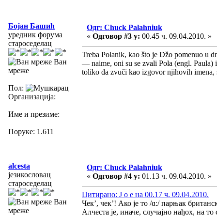
Бојан Башић
Одг: Chuck Palahniuk
уредник форума
«
Одговор #3 у:
00.45 ч. 09.04.2010. »
староседелац
Treba Polanik, kao što je Džo pomenuo u dru
Ван
— naime, oni su se zvali Pola (engl. Paula)
мреже
toliko da zvuči kao izgovor njihovih imena,
Пол:
Организација:
Име и презиме:
Поруке: 1.611
alcesta
Одг: Chuck Palahniuk
језикословац
«
Одговор #4 у:
01.13 ч. 09.04.2010. »
староседелац
Цитирано: J o e на 00.17 ч. 09.04.2010.
Ван
Чек’, чек’! Ако је то /ɑː/ парњак британс
мреже
Алчеста је, иначе, случајно нађох, на т