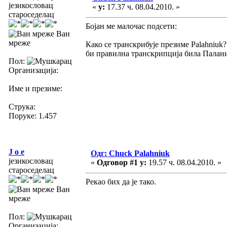
језикословац
«
у:
17.37 ч. 08.04.2010. »
староседелац
Бојан ме малочас подсети:
Ван
мреже
Како се транскрибује презиме Palahniuk?
би правилна транскрипција била Палан
Пол:
Организација:
Име и презиме:
Струка:
Поруке: 1.457
J o e
Одг: Chuck Palahniuk
језикословац
«
Одговор #1 у:
19.57 ч. 08.04.2010. »
староседелац
Рекао бих да је тако.
Ван
мреже
Пол:
Организација: