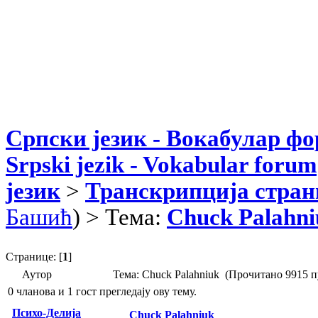
Српски језик - Вокабулар ф
Srpski jezik - Vokabular forum
језик
>
Транскрипција стран
Башић
) > Тема:
Chuck Palahni
Странице: [
1
]
Аутор
Тема: Chuck Palahniuk (Прочитано 9915 п
0 чланова и 1 гост прегледају ову тему.
Психо-Делија
Chuck Palahniuk