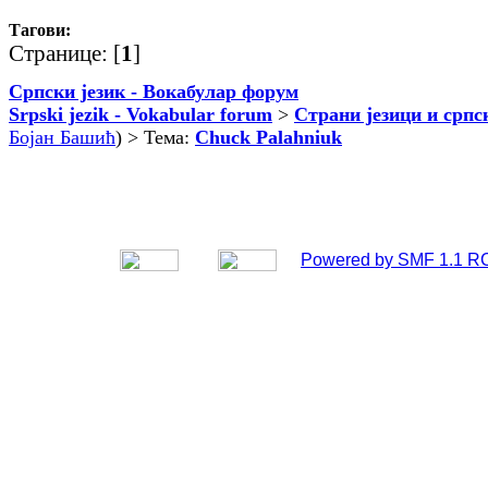
Тагови:
Странице: [
1
]
Српски језик - Вокабулар форум
Srpski jezik - Vokabular forum
>
Страни језици и српс
Бојан Башић
) > Тема:
Chuck Palahniuk
Powered by SMF 1.1 R