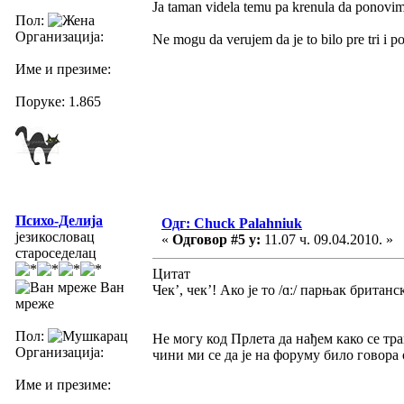
Ja taman videla temu pa krenula da ponovim i
Пол:
Организација:
Ne mogu da verujem da je to bilo pre tri i p
Име и презиме:
Поруке: 1.865
Психо-Делија
Одг: Chuck Palahniuk
језикословац
«
Одговор #5 у:
11.07 ч. 09.04.2010. »
староседелац
Цитат
Ван
Чек’, чек’! Ако је то /ɑː/ парњак британс
мреже
Пол:
Не могу код Прлета да нађем како се тран
Организација:
чини ми се да је на форуму било говора 
Име и презиме: