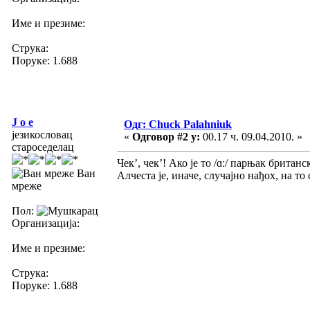
Име и презиме:
Струка:
Поруке: 1.688
J o e
Одг: Chuck Palahniuk
језикословац
«
Одговор #2 у:
00.17 ч. 09.04.2010. »
староседелац
Чек’, чек’! Ако је то /ɑː/ парњак британс
Ван
Алчеста је, иначе, случајно нађох, на т
мреже
Пол:
Организација:
Име и презиме:
Струка:
Поруке: 1.688