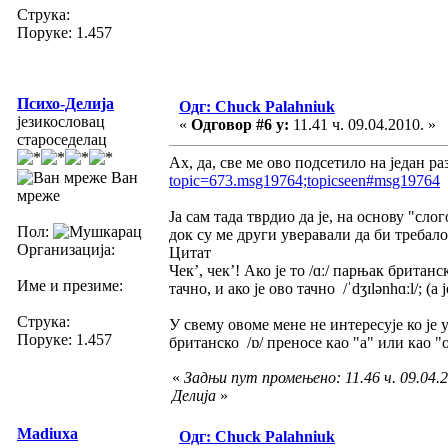
Струка:
Поруке: 1.457
Психо-Делија
Одг: Chuck Palahniuk
језикословац
«
Одговор #6 у:
11.41 ч. 09.04.2010. »
староседелац
Ах, да, све ме ово подсетило на један р
Ван
topic=673.msg19764;topicseen#msg19764
мреже
Ја сам тада тврдио да је, на основу "сл
Пол:
док су ме други уверавали да би требал
Организација:
Цитат
Чек’, чек’! Ако је то /ɑː/ парњак британс
Име и презиме:
тачно, и ако је ово тачно /ˈdʒɪlənhɑːl/; (а
Струка:
У свему овоме мене не интересује ко је у
Поруке: 1.457
британско /ɒ/ преносе као "а" или као 
«
Задњи пут промењено: 11.46 ч. 09.04.2
Делија
»
Madiuxa
Одг: Chuck Palahniuk