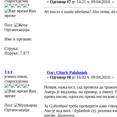
староседелац
«
Одговор #7 у:
14.21 ч. 09.04.2010. »
Ван
Jel ima to u nasim tabelama? Ako nema, da 
мреже
Пол:
Организација:
Име и презиме:
Струка:
Поруке: 7.477
J o e
Одг: Chuck Palahniuk
језикословац
«
Одговор #8 у:
16.02 ч. 09.04.2010. »
староседелац
Немам, нажалост, сад времена да тражим 
Ван
Амера је видљива, на пример, у имену
мреже
према писму, односно према енглеском из
Пол:
За
Gyllenhaal
треба проверити како гово
Организација:
Ако је код њих /ˈdʒɪlənhɒl/ (тј. разлика к
писмо,
Џиленхол
.