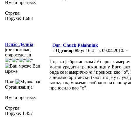
Име и презиме:
Струка:
Поруке: 1.688
Психо-Делија
Одг: Chuck Palahniuk
језикословац
«
Одговор #9 у:
16.41 ч. 09.04.2010. »
староседелац
Џо, ако је британском /ɒ/ парњак амери
Ван
могли урадити транскрипцију. Ерго, ако с
мреже
онда се и америчко /ɑː/ преноси као "о".
а немамо британски (као што је у случај
Пол:
закључак, можемо слободно на основу ам
Организација:
преносило као "о".
Име и презиме:
Струка:
Поруке: 1.457