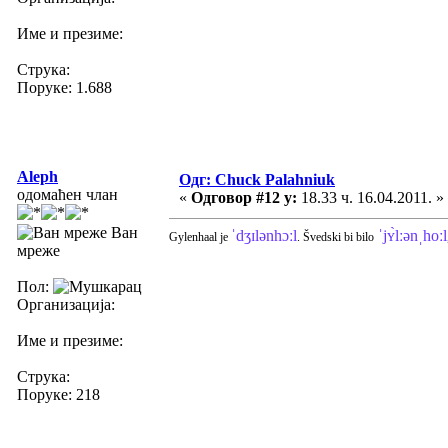
Име и презиме:
Струка:
Поруке: 1.688
Aleph
Одг: Chuck Palahniuk
одомаћен члан
«
Одговор #12 у:
18.33 ч. 16.04.2011. »
Ван
ˈdʒɪlənhɔːl
ˈjʏ̀lːənˌhoːl
Gylenhaal je
. Švedski bi bilo
мреже
Пол:
Организација:
Име и презиме:
Струка:
Поруке: 218