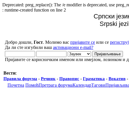
Deprecated: preg_replace(): The /e modifier is deprecated, use preg
: runtime-created function on line 2
Српски јези
Srpski jez
Добро дошли,
Гост
. Молимо вас
пријавите се
или се
региструј
Да ли сте изгубили ваш
активациони e-mail?
Пријавите се корисничким именом или имејлом, лозинком и 
Вести
:
Правила форума
-
Речник
-
Правопис
-
Граматика
-
Вокатив
Почетна
Помоћ
Претрага форума
Календар
Тагови
Пријављив