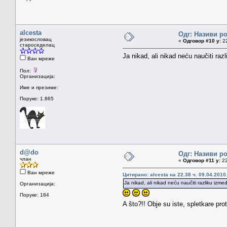
alcesta
Одг: Називи р
језикословац
«
Одговор #10 у:
22
староседелац
Ja nikad, ali nikad neću naučiti raz
Ван мреже
Пол:
Организација:
Име и презиме:
Поруке: 1.865
d@do
Одг: Називи р
члан
«
Одговор #11 у:
22
Ван мреже
Цитирано: alcesta на 22.38 ч. 09.04.2010
Ja nikad, ali nikad neću naučiti razliku izme
Организација:
Поруке: 184
A što?!! Obje su iste, spletkare pr