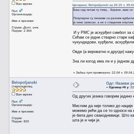
Ван мреже
Цитирано: Belopoljanski на 20.15 ч. 09.0
Баш сад читам ту тему... Зоране, како с
Пол:
Организација:
Популарни су линкови са разним курђелим
Име и презиме:
је неко записао, а не о стварним општим
Струка:
Дипл. инж.
Поруке: 2.364
И у РМС је
аскурђел
симбол за с
Сећам се једне стварно старе ка
чукундедови, курђели, аскурђели.
Овде (а вероватно и другде) каж
Зна ли когод има ли и у једном д
«
Задњи пут промењено: 22.04 ч. 09.04
Belopoljanski
Одг: Називи р
староседелац
«
Одговор #6 у:
22.
Ван мреже
Од других језика говорим једино 
Пол:
Организација:
Мислим да није толико до нације 
можемо рећи да се то односи на 
Име и презиме:
је била део свакодневице. Што каж
Струка:
шта је и чији је.
Поруке: 820