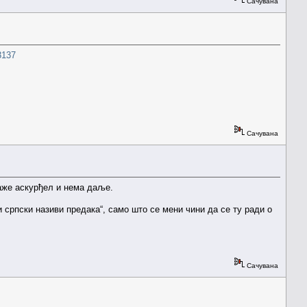
Сачувана
3137
Сачувана
каже аскурђел и нема даље.
 српски називи предака“, само што се мени чини да се ту ради о
Сачувана