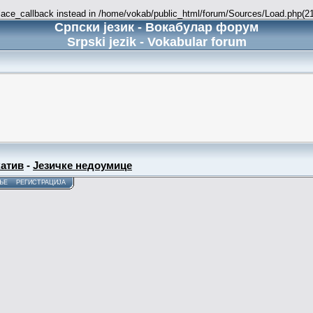
place_callback instead in /home/vokab/public_html/forum/Sources/Load.php(216
Српски језик - Вокабулар форум
Srpski jezik - Vokabular forum
атив
-
Језичке недоумице
ЊЕ
РЕГИСТРАЦИЈА