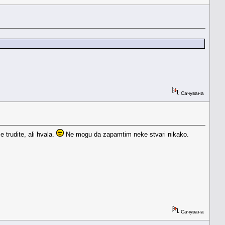
Сачувана
 trudite, ali hvala.
Ne mogu da zapamtim neke stvari nikako.
Сачувана