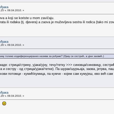
ођака
25 ч. 09.04.2010. »
aova a koji se koriste u mom zavičaju.
ta ili rođaka (tj. djevera) a zaova je muževljeva sestra ili rodica (tako mi z
ођака
26 ч. 09.04.2010. »
зику толико издиференцираних назива за рођаке? (Ујаку си сестрић, а ујни заовић.)
де: стрица/стрину, ујака/ујну, течу/тетку >>> синовца/синовицу, сестри
и сестру - од стрица/ујака/тетке). Па шурак/шурњаја, заова, јетрва, паше
ихови потомци - кумић/кумица, па кумче - којем сам кумујеш, ево већ сам
ођака
29 ч. 09.04.2010. »
m: