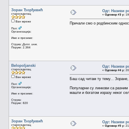
Зоран Ђорђевић
Одг: Називи р
староседелац
«
Одговор #3 у:
19.
Ван мреже
Причали смо о родбинским одно
Пол:
Организација:
Име и презиме:
Струка:
Дипл. инж.
Поруке: 2.364
Belopoljanski
Одг: Називи р
староседелац
«
Одговор #4 у:
20.
Ван мреже
Баш сад читам ту тему... Зоране,
Пол:
Организација:
Популарни су линкови са разним 
машти и богатом изразу неког сељ
Име и презиме:
Струка:
Поруке: 820
Зоран Ђорђевић
Одг: Називи р
староседелац
«
Одговор #5 у:
21.