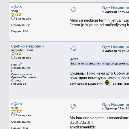
d@do
Одг: Називи р
члан
«
Одговор #7 у:
22.
Ван мреже
Meni su neobični termini jetrva i z
Jetrva je supruga od muževljevog bra
Организација:
Поруке: 184
Срећко Петровић
Одг: Називи р
одомаћен члан
«
Одговор #8 у:
22.
Ван мреже
Цитат
Зна ли когод има ли и у једном другом је
Пол:
Организација:
/
Сумњам. Нико нема што Србин има
Име и презиме:
Срећко Петровић
ових прво поменутих имаш и брата 
Струка:
венчани и крштени
), затим њ
Поруке: 387
d@do
Одг: Називи р
члан
«
Одговор #9 у:
22.
Ван мреже
Ma ima ona varijanta u bosansko
Организација:
daidža/daidžić
amidža/amidžić
Поруке: 184