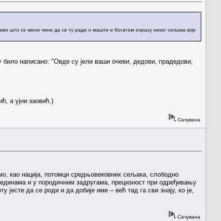
амо што се мени чини да се ту ради о машти и богатом изразу неког сељака које
 било написано: "Oвде су јели ваши очеви, дедови, прадедови,
ћ, а ујни заовић.)
Сачувана
 смо, као нација, потомци средњовековних сељака, слободно
срединама и у породичним задругама, прецизност при одређивању
 јесте да се роди и да добије име – већ тад га сви знају, ко је,
Сачувана