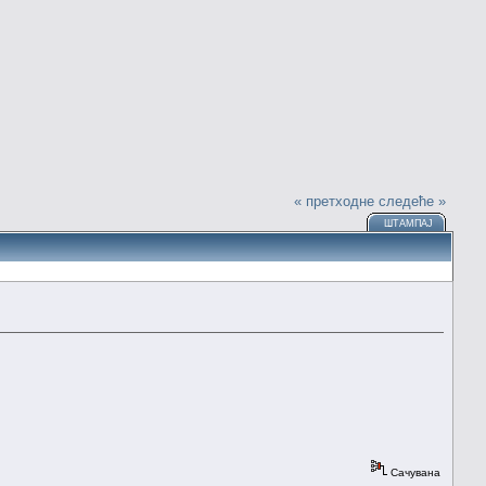
« претходне
следеће »
ШТАМПАЈ
Сачувана