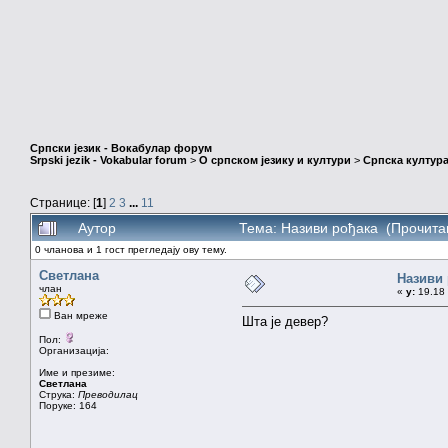
Српски језик - Вокабулар форум
Srpski jezik - Vokabular forum
>
О српском језику и култури
>
Српска култура
Странице: [
1
]
2
3
...
11
Аутор
Тема: Називи рођака (Прочита
0 чланова и 1 гост прегледају ову тему.
Светлана
Називи
члан
«
у:
19.18 
Ван мреже
Шта је девер?
Пол:
Организација:
Име и презиме:
Светлана
Струка:
Преводилац
Поруке: 164