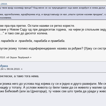
4.2010.
е у твом крају називају преци? Код мене се за чукундединог оца каже аскурђел и нема даље.
а, курлебалима, курајберима итд. и представљају се као „општи српски називи предака“, с
 називима.
ве пра-пра претке. Остали називи се ретко користе.
фане у Новом Саду од пре двадесетак година, на чијем је спољњем зиду
.." и тако све до десетог колена.
у
парадеда
и
прандеда
,
парабаба
и
прамбаба
.
ругом језику толико издиференцираних назива за рођаке? (Ујаку си сестри
.2010. од Зоран Ђорђевић
»
ођака
24 ч. 09.04.2010. »
енглески, а тамо тога нема.
и језика него до услова под којима су се и једно и друго развијали. Ми
нацију у тоталу. А услови живота су били такви да се живело у малим 
е Бећковић (али за Црногорце), ту човек све што треба да уради у животу