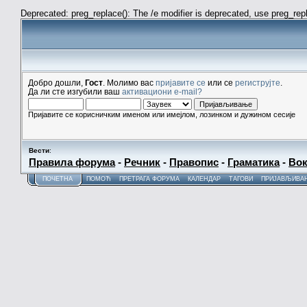
Deprecated: preg_replace(): The /e modifier is deprecated, use preg_re
Добро дошли,
Гост
. Молимо вас
пријавите се
или се
региструјте
.
Да ли сте изгубили ваш
активациони e-mail?
Пријавите се корисничким именом или имејлом, лозинком и дужином сесије
Вести
:
Правила форума
-
Речник
-
Правопис
-
Граматика
-
Вок
ПОЧЕТНА
ПОМОЋ
ПРЕТРАГА ФОРУМА
КАЛЕНДАР
ТАГОВИ
ПРИЈАВЉИВА