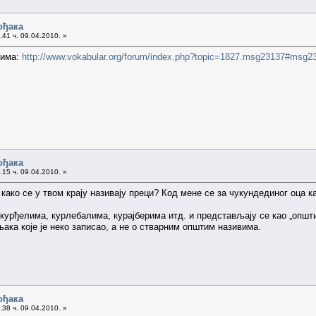
ођака
41 ч. 09.04.2010. »
сима:
http://www.vokabular.org/forum/index.php?topic=1827.msg23137#msg2
ођака
15 ч. 09.04.2010. »
 како се у твом крају називају преци? Код мене се за чукундединог оца 
курђелима, курлебалима, курајберима итд. и представљају се као „општи
ака које је неко записао, а не о стварним општим називима.
ођака
38 ч. 09.04.2010. »