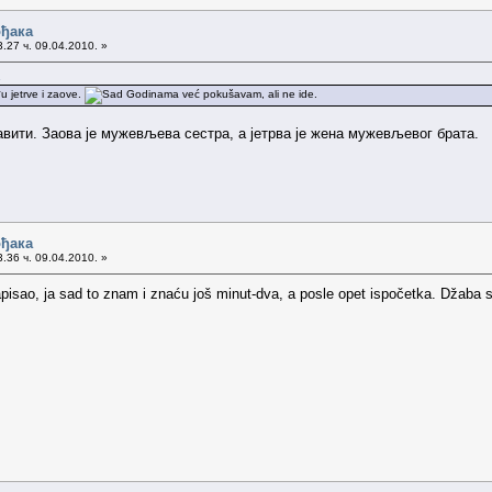
ођака
.27 ч. 09.04.2010. »
.
đu jetrve i zaove.
Godinama već pokušavam, ali ne ide.
вити. Заова је мужевљева сестра, а јетрва је жена мужевљевог брата.
ођака
.36 ч. 09.04.2010. »
pisao, ja sad to znam i znaću još minut-dva, a posle opet ispočetka. Džaba se