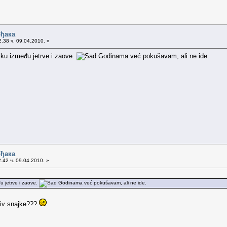
ођака
.38 ч. 09.04.2010. »
liku između jetrve i zaove.
Godinama već pokušavam, ali ne ide.
ођака
.42 ч. 09.04.2010. »
.
đu jetrve i zaove.
Godinama već pokušavam, ali ne ide.
otiv snajke???