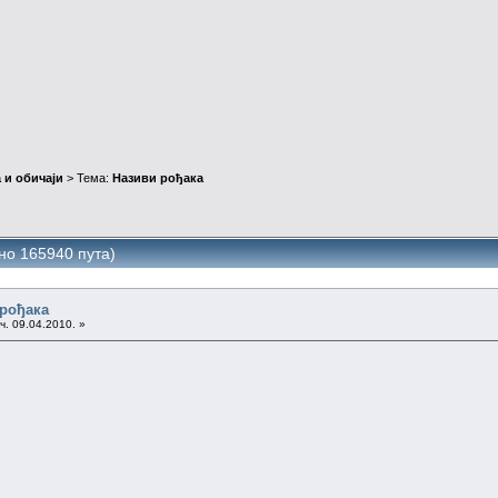
 и обичаји
> Тема:
Називи рођака
но 165940 пута)
 рођака
ч. 09.04.2010. »