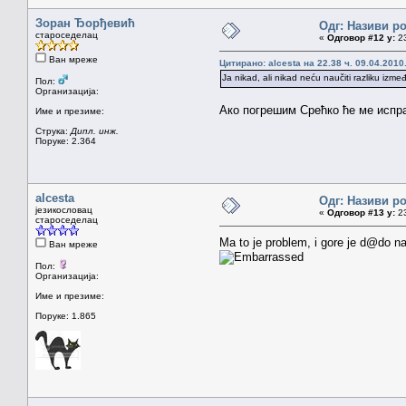
Зоран Ђорђевић
Одг: Називи р
староседелац
«
Одговор #12 у:
23
Ван мреже
Цитирано: alcesta на 22.38 ч. 09.04.2010
Ja nikad, ali nikad neću naučiti razliku izme
Пол:
Организација:
Ако погрешим Срећко ће ме испра
Име и презиме:
Струка:
Дипл. инж.
Поруке: 2.364
alcesta
Одг: Називи р
језикословац
«
Одговор #13 у:
23
староседелац
Ma to je problem, i gore je d@do na
Ван мреже
Пол:
Организација:
Име и презиме:
Поруке: 1.865