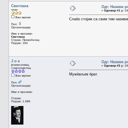
Светлана
Одг: Називи р
члан
«
Одговор #1 у:
19.
Ван мреже
Слабо стојим са свим тим називим
Пол:
Организација:
Име и презиме:
Светлана
Струка:
Преводилац
Поруке: 164
J o e
Одг: Називи р
језикословац
«
Одговор #2 у:
19.
староседелац
Мужѐвљев брат.
Ван мреже
Пол:
Организација:
Име и презиме:
Струка:
Поруке: 1.688