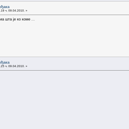
ођака
19 ч. 09.04.2010. »
а шта је ко коме ...
ођака
25 ч. 09.04.2010. »