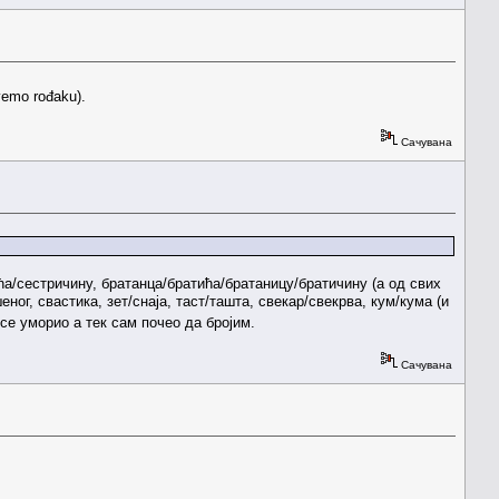
ovemo rođaku).
Сачувана
ћа/сестричину, братанца/братића/братаницу/братичину (а од свих
ног, свастика, зет/снаја, таст/ташта, свекар/свекрва, кум/кума (и
 се уморио а тек сам почео да бројим.
Сачувана