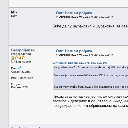
Miki
Одг: Називи рођака
Гост
«
Одговор #106 у:
01.12 ч. 29.04.2010. »
Биће да су шураковић и шураковна, те сва
Belopoljanski
Одг: Називи рођака
староседелац
«
Одговор #107 у:
01.26 ч. 29.04.2010. »
Ван мреже
Цитирано: Ena на 22.02 ч. 28.04.2010.
Na grafikonima 2 i 3 nema naziva dece najbližih rođaka (
Пол:
Организација:
Deca moje zaove meni bi bila zaovičić i zaovična, a moga 
Име и презиме:
Струка:
Šta su mom mužu šurakova, a šta svastikina deca? (da l
Поруке: 820
Нисам ставио називе јер нисам сигуран как
заовиће и девериће и сл. стварно никад ни
прецизирао описним објашњењем да сам св