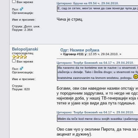
Ван мреже
Цитирано: Бруни на 09.54 ч. 29.04.2010.
Е, сад се сетих, мен'се чини да сам понегде чула да је
Пол:
Организација:
Чича је стриц.
Име и презиме:
Струка:
Дипл. инж.
Поруке: 2.364
Belopoljanski
Одг: Називи рођака
староседелац
«
Одговор #111 у:
12.05 ч. 29.04.2010. »
Ван мреже
Цитирано: Ђорђе Божовић на 04.17 ч. 29.04.2010.
Ma naravno da ne koristimo sve te nazive i u stvarnosti.
Пол:
ulaženja u detalje. Tako i štošta drugo; u stvarnosti ne fi
Организација:
bratstvima zasnovanim na krvnom srodstvu, pobogu.
Име и презиме:
Струка:
Богами, ови сви наведени називи опстају и
Поруке: 820
у породичним задругама, и то негде не од
најновије доба, у нашој ТВ-генерацији која
тетке и ујаке које види два пута годишње.
Цитирано: Ђорђе Божовић на 04.17 ч. 29.04.2010.
Mislim da teče kod mene decu svojih svastika i pašenoga
Ово сам чуо у околини Пирота, да теча за 
акценат и дужину).