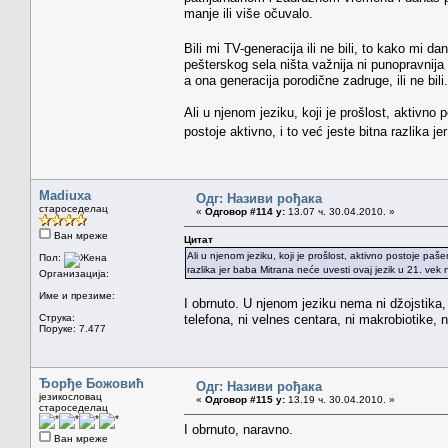
manje ili više očuvalo.
Bili mi TV-generacija ili ne bili, to kako mi d
pešterskog sela ništa važnija ni punopravnija
a ona generacija porodične zadruge, ili ne bili.
Ali u njenom jeziku, koji je prošlost, aktivno 
postoje aktivno, i to već jeste bitna razlika 
Madiuxa
Одг: Називи рођака
староседелац
«
Одговор #114 у:
13.07 ч. 30.04.2010. »
Ван мреже
Цитат
Ali u njenom jeziku, koji je prošlost, aktivno postoje pašen
Пол:
razlika jer baba Mitrana neće uvesti ovaj jezik u 21. vek
Организација:
Име и презиме:
I obrnuto. U njenom jeziku nema ni džojstika, 
Струка:
telefona, ni velnes centara, ni makrobiotike
Поруке: 7.477
Ђорђе Божовић
Одг: Називи рођака
језикословац
«
Одговор #115 у:
13.19 ч. 30.04.2010. »
староседелац
I obrnuto, naravno.
Ван мреже