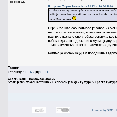
Поруке: 820
Цитирано: Ђорђе Божовић на 14.23 ч. 30.04.2010.
A zašto taj kriterijum sveopšte rasprostranjenosti ne važi
razlikuje zastupljenost nekih naziva ovde ili onde; ovo što
babe Mitrane tako.
Није. Ово што сам пописао је говор из мог 
пештерских висоравни, говорима из нишког 
разних страна је оно у објашњењима, где је
нећака где сам једноставно лупио једну вар
томе размишља, нека не размишља, једино 
Колико је организација у породичне задруг
Тагови:
Странице:
1
...
6
7
[
8
]
9
10
11
Српски језик - Вокабулар форум
Srpski jezik - Vokabular forum
>
О српском језику и култури
>
Српска култура
Powered by SMF 1.