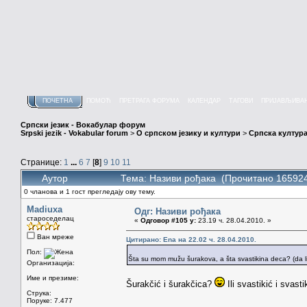
ПОЧЕТНА
ПОМОЋ
ПРЕТРАГА ФОРУМА
КАЛЕНДАР
ТАГОВИ
ПРИЈАВЉИВА
Српски језик - Вокабулар форум
Srpski jezik - Vokabular forum
>
О српском језику и култури
>
Српска култура
Странице:
1
...
6
7
[
8
]
9
10
11
Аутор
Тема: Називи рођака (Прочитано 165924
0 чланова и 1 гост прегледају ову тему.
Madiuxa
Одг: Називи рођака
староседелац
«
Одговор #105 у:
23.19 ч. 28.04.2010. »
Ван мреже
Цитирано: Ena на 22.02 ч. 28.04.2010.
Пол:
Šta su mom mužu šurakova, a šta svastikina deca? (da l
Организација:
Име и презиме:
Šurakčić i šurakčica?
Ili svastikić i svast
Струка:
Поруке: 7.477