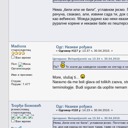
Нема „били или не били“, углавном јесмо. По
рачуна, свакако, али, извини сада ти, док
као већинско. Можда једино као неки квази
руралне корене и некакве бабе из пештерс
Madiuxa
Одг: Називи рођака
староседелац
«
Одговор #117 у:
13.37 ч. 30.04.2010. »
Ван мреже
Цитирано: Belopoljanski на 13.34 ч. 30.04.2010.
Пол:
Па?
То значи да наведени називи не опстају и н
Организација:
Име и презиме:
More, slušaj ti...
Струка:
Naravno da me boli glava od tolikih zaova, st
Поруке: 7.477
terminologije. Budi siguran da uopšte nemam
Ђорђе Божовић
Одг: Називи рођака
језикословац
«
Одговор #118 у:
14.23 ч. 30.04.2010. »
староседелац
Цитирано: Belopoljanski на 13.34 ч. 30.04.2010.
Ван мреже
Нема „били или не били“, углавном јесмо. Поготово они
ти, док сав народ не постане такав, такво се гледиш