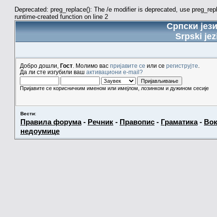
Deprecated: preg_replace(): The /e modifier is deprecated, use preg_re
runtime-created function on line 2
Српски јез
Srpski jez
Добро дошли,
Гост
. Молимо вас
пријавите се
или се
региструјте
.
Да ли сте изгубили ваш
активациони e-mail?
Пријавите се корисничким именом или имејлом, лозинком и дужином сесије
Вести
:
Правила форума
-
Речник
-
Правопис
-
Граматика
-
Вок
недоумице