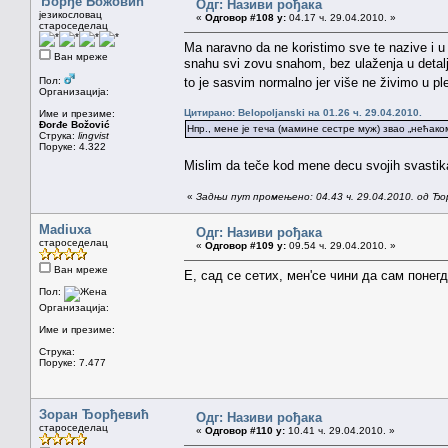
Ђорђе Божовић
Одг: Називи рођака
језикословац
«
Одговор #108 у:
04.17 ч. 29.04.2010. »
староседелац
Ma naravno da ne koristimo sve te nazive i u 
Ван мреже
snahu svi zovu snahom, bez ulaženja u detalje.
Пол:
to je sasvim normalno jer više ne živimo u 
Организација:
Цитирано: Belopoljanski на 01.26 ч. 29.04.2010.
Име и презиме:
Đorđe Božović
Нпр., мене је теча (мамине сестре муж) звао „нећак
Струка:
lingvist
Поруке: 4.322
Mislim da teče kod mene decu svojih svastika
«
Задњи пут промењено: 04.43 ч. 29.04.2010. од Ђ
Madiuxa
Одг: Називи рођака
староседелац
«
Одговор #109 у:
09.54 ч. 29.04.2010. »
Ван мреже
Е, сад се сетих, мен'се чини да сам понегде
Пол:
Организација:
Име и презиме:
Струка:
Поруке: 7.477
Зоран Ђорђевић
Одг: Називи рођака
староседелац
«
Одговор #110 у:
10.41 ч. 29.04.2010. »