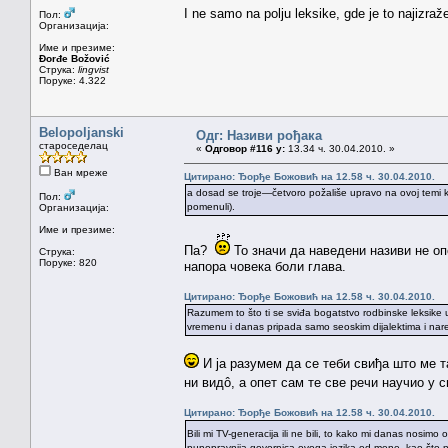
I ne samo na polju leksike, gde je to najizraže
Пол:
Организација:
Име и презиме:
Đorđe Božović
Струка:
lingvist
Поруке: 4.322
Belopoljanski
Одг: Називи рођака
староседелац
«
Одговор #116 у:
13.34 ч. 30.04.2010. »
Ван мреже
Цитирано: Ђорђе Божовић на 12.58 ч. 30.04.2010.
a dosad se troje—četvoro požališe upravo na ovoj temi k
Пол:
pomenuli).
Организација:
Име и презиме:
Па?
То значи да наведени називи не оп
Струка:
Поруке: 820
напора човека боли глава.
Цитирано: Ђорђе Божовић на 12.58 ч. 30.04.2010.
Razumem to što ti se sviđa bogatstvo rodbinske leksike 
vremenu i danas pripada samo seoskim dijalektima i nare
И ја разумем да се теби свиђа што ме т
ни видô, а опет сам те све речи научио у 
Цитирано: Ђорђе Божовић на 12.58 ч. 30.04.2010.
Bili mi TV-generacija ili ne bili, to kako mi danas nosimo 
punopravnija govornica ovoga jezika od mene, kao što nis