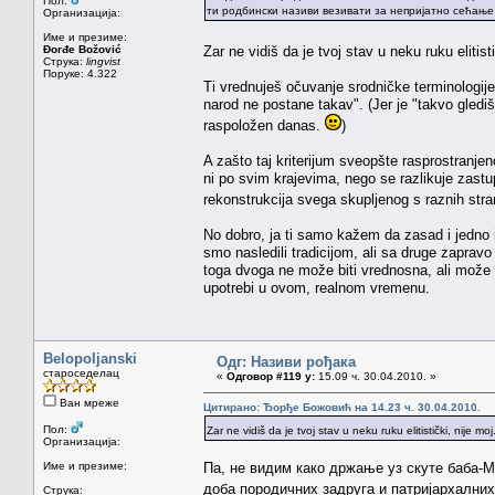
Пол:
ти родбински називи везивати за непријатно сећање
Организација:
Име и презиме:
Đorđe Božović
Zar ne vidiš da je tvoj stav u neku ruku elitist
Струка:
lingvist
Поруке: 4.322
Ti vrednuješ očuvanje srodničke terminologi
narod ne postane takav". (Jer je "takvo glediš
raspoložen danas.
)
A zašto taj kriterijum sveopšte rasprostranjen
ni po svim krajevima, nego se razlikuje zastup
rekonstrukcija svega skupljenog s raznih stra
No dobro, ja ti samo kažem da zasad i jedno i
smo nasledili tradicijom, ali sa druge zaprav
toga dvoga ne može biti vrednosna, ali može b
upotrebi u ovom, realnom vremenu.
Belopoljanski
Одг: Називи рођака
староседелац
«
Одговор #119 у:
15.09 ч. 30.04.2010. »
Ван мреже
Цитирано: Ђорђе Божовић на 14.23 ч. 30.04.2010.
Пол:
Zar ne vidiš da je tvoj stav u neku ruku elitistički, nije moj
Организација:
Име и презиме:
Па, не видим како држање уз скуте баба-
доба породичних задруга и патријархални
Струка: