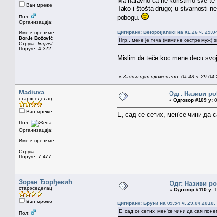
Ma naravno da ne koristimo sve te n
Ван мреже
Tako i štošta drugo; u stvarnosti n
Пол:
pobogu.
Организација:
Цитирано: Belopoljanski на 01.26 ч. 29.0
Име и презиме:
Đorđe Božović
Нпр., мене је теча (мамине сестре муж) 
Струка:
lingvist
Поруке: 4.322
Mislim da teče kod mene decu svoji
«
Задњи пут промењено: 04.43 ч. 29.04
Madiuxa
Одг: Називи ро
староседелац
«
Одговор #109 у:
0
Ван мреже
Е, сад се сетих, мен'се чини да с
Пол:
Организација:
Име и презиме:
Струка:
Поруке: 7.477
Зоран Ђорђевић
Одг: Називи ро
староседелац
«
Одговор #110 у:
1
Ван мреже
Цитирано: Бруни на 09.54 ч. 29.04.2010.
Е, сад се сетих, мен'се чини да сам понегд
Пол: