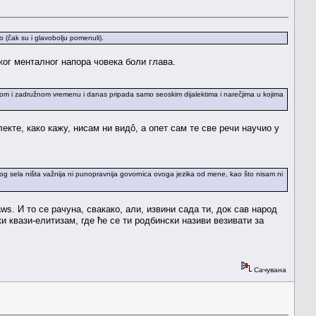
 (čak su i glavobolju pomenuli).
ког менталног напора човека боли глава.
lnom i zadružnom vremenu i danas pripada samo seoskim dijalektima i narečjima u kojima
екте, како кажу, нисам ни видô, а опет сам те све речи научио у
g sela ništa važnija ni punopravnija govornica ovoga jezika od mene, kao što nisam ni
aws. И то се рачуна, свакако, али, извини сада ти, док сав народ
и квази-елитизам, где ће се ти родбински називи везивати за
Сачувана