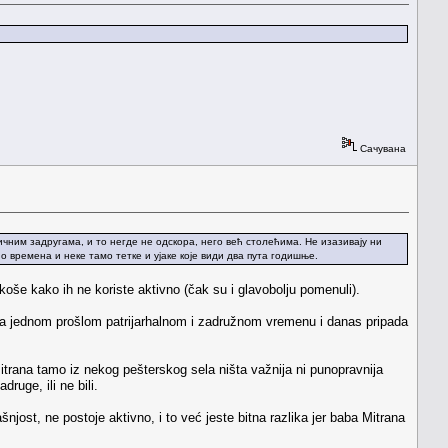
Сачувана
ичним задругама, и то негде не одскора, него већ столећима. Не изазивају ни
о времена и неке тамо тетке и ујаке које види два пута годишње.
oše kako ih ne koriste aktivno (čak su i glavobolju pomenuli).
ada jednom prošlom patrijarhalnom i zadružnom vremenu i danas pripada
trana tamo iz nekog pešterskog sela ništa važnija ni punopravnija
ruge, ili ne bili.
ašnjost, ne postoje aktivno, i to već jeste bitna razlika jer baba Mitrana