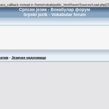
place_callback instead in /home/vokab/public_html/forum/Sources/Load.php(216
Српски језик - Вокабулар форум
Srpski jezik - Vokabular forum
атив
-
Језичке недоумице