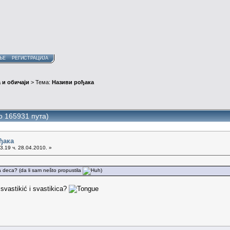
ЊЕ
РЕГИСТРАЦИЈА
 и обичаји
> Тема:
Називи рођака
о 165931 пута)
ђака
3.19 ч. 28.04.2010. »
 deca? (da li sam nešto propustila
)
 svastikić i svastikica?