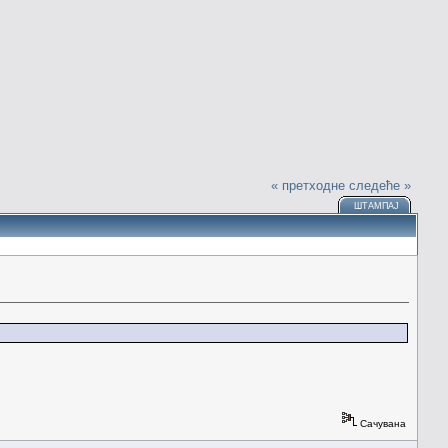
« претходне
следеће »
ШТАМПАЈ
Сачувана