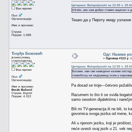
Цитирано: Belopoljanski на 12.05 ч. 29.0
Ван мреже
(тѐчӣн, ако сам добро ставио акценат и д
Пол:
Организација:
Тешко да у Пироту имају узлазне
Име и презиме:
Струка:
Поруке: 1.688
Ђорђе Божовић
Одг: Називи ро
језикословац
«
Одговор #113 у:
1
староседелац
Цитирано: Belopoljanski на 12.05 ч. 29.0
Ван мреже
Богами, ови сви наведени називи опстају
главобољу ни недоумицу осим у најновије 
Пол:
Организација:
Pa dosad se troje—četvoro požališe
Име и презиме:
Đorđe Božović
Струка:
lingvist
Razumem to što ti se sviđa bogatst
Поруке: 4.322
samo seoskim dijalektima i narečji
Bili mi TV-generacija ili ne bili, t
govornica ovoga jezika od mene, kao 
Ali u njenom jeziku, koji je prošlost
neće uvesti ovaj jezik u 21. vek n