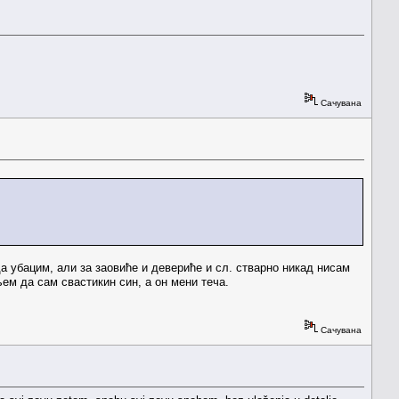
Сачувана
да убацим, али за заовиће и девериће и сл. стварно никад нисам
њем да сам свастикин син, а он мени теча.
Сачувана