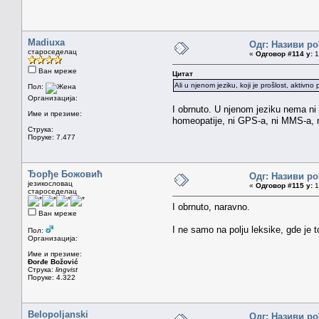
Madiuxa
Одг: Називи ро
староседелац
«
Одговор #114 у:
1
Ван мреже
Цитат
Ali u njenom jeziku, koji je prošlost, aktivno
Пол:
Организација:
I obrnuto. U njenom jeziku nema ni d
Име и презиме:
homeopatije, ni GPS-a, ni MMS-a, 
Струка:
Поруке: 7.477
Ђорђе Божовић
Одг: Називи ро
језикословац
«
Одговор #115 у:
1
староседелац
I obrnuto, naravno.
Ван мреже
I ne samo na polju leksike, gde je t
Пол:
Организација:
Име и презиме:
Đorđe Božović
Струка:
lingvist
Поруке: 4.322
Belopoljanski
Одг: Називи ро