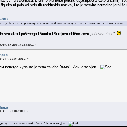
azive i u stvarnosti. Bruni je pre neku poruku objašnjavala kako u familiji z
e figurira ni pola od svih tih rodbinskih naziva, i to je sasvim normalno jer 
4.2010.
звао „нећаком“, а прецизирао описним објашњењем да сам свастикин син, а он мени теча.
h svastika i pašenoga i šuraka i šurnjava obično zovu „tečovo/tečino“.
.2010. од Ђорђе Божовић
»
ђака
9.54 ч. 29.04.2010. »
ам понегде чула да је теча такође "чича". Или је то ујак...
ђака
0.41 ч. 29.04.2010. »
е чула да је теча такође "чича". Или је то ујак...