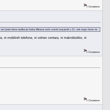
Сачувана
 to već jeste bitna razlika jer baba Mitrana neće uvesti ovaj jezik u 21. vek nego ćemo mi.
da, ni mobilinih telefona, ni velnes centara, ni makrobiotike, ni
Сачувана
Сачувана