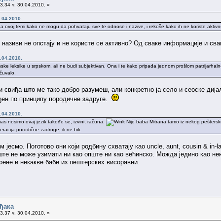
3.34 ч. 30.04.2010. »
.04.2010.
 ovoj temi kako ne mogu da pohvataju sve te odnose i nazive, i rekoše kako ih ne koriste aktivno
називи не опстају и не користе се активно? Од сваке информације и сва
.04.2010.
ske leksike u srpskom, ali ne budi subjektivan. Ona i te kako pripada jednom prošlom patrijarha
čuvalo.
 свиђа што ме тако добро разумеш, али конкретно ја село и сеоске дијал
ређен по принципу породичне задруге.
.04.2010.
danas nosimo ovaj jezik takođe se, izvini, računa.
Nije baba Mitrana tamo iz nekog peštersko
racija porodične zadruge, ili ne bili.
 јесмо. Поготово они који родбину схватају као uncle, aunt, cousin & in-l
ште не може узимати ни као опште ни као већинско. Можда једино као нек
рене и некакве бабе из пештерских висоравни.
ђака
3.37 ч. 30.04.2010. »