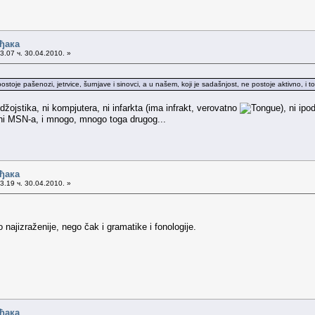
ђака
3.07 ч. 30.04.2010. »
 postoje pašenozi, jetrvice, šurnjave i sinovci, a u našem, koji je sadašnjost, ne postoje aktivno, i
žojstika, ni kompjutera, ni infarkta (ima infrakt, verovatno
), ni ipo
ni MSN-a, i mnogo, mnogo toga drugog...
ђака
3.19 ч. 30.04.2010. »
o najizraženije, nego čak i gramatike i fonologije.
ђака