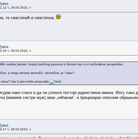
ђака
1.12 ч. 29.04.2010. »
а, те свастичић и свастична.
ђака
1.26 ч. 29.04.2010. »
žih rođaka (sestre i brata) bračnog partnera iz ženine kao ni iz muževljeve perspektive.
ična, a moga devera deveričić i deverična, je 'l tako?
 deca? (da li sam nešto propustila
)
гуран како гласе и да ли уопште постоје јединствена имена. Могу лако 
теча (мамине сестре муж) звао „нећаком“, а прецизирао описним објашње
ђака
4.17 ч. 29.04.2010. »