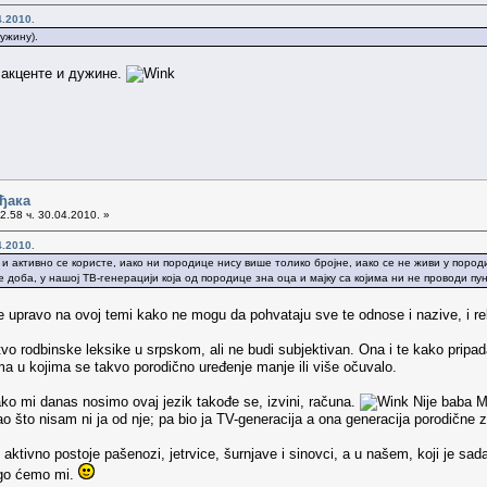
4.2010.
ужину).
 акценте и дужине.
ђака
2.58 ч. 30.04.2010. »
4.2010.
 и активно се користе, иако ни породице нису више толико бројне, иако се не живи у пород
доба, у нашој ТВ-генерацији која од породице зна оца и мајку са којима ни не проводи пун
 upravo na ovoj temi kako ne mogu da pohvataju sve te odnose i nazive, i rek
vo rodbinske leksike u srpskom, ali ne budi subjektivan. Ona i te kako prip
ma u kojima se takvo porodično uređenje manje ili više očuvalo.
o kako mi danas nosimo ovaj jezik takođe se, izvini, računa.
Nije baba Mi
što nisam ni ja od nje; pa bio ja TV-generacija a ona generacija porodične zad
, aktivno postoje pašenozi, jetrvice, šurnjave i sinovci, a u našem, koji je sad
ego ćemo mi.