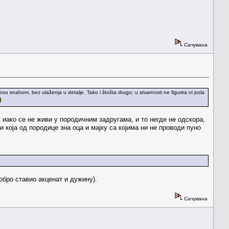
Сачувана
ovu snahom, bez ulaženja u detalje. Tako i štošta drugo; u stvarnosti ne figurira ni pola
, иако се не живи у породичним задругама, и то негде не одскора,
 која од породице зна оца и мајку са којима ни не проводи пуно
обро ставио акценат и дужину).
Сачувана