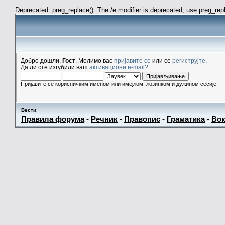
Deprecated: preg_replace(): The /e modifier is deprecated, use preg_re
Добро дошли,
Гост
. Молимо вас
пријавите се
или се
региструјте
.
Да ли сте изгубили ваш
активациони e-mail?
Пријавите се корисничким именом или имејлом, лозинком и дужином сесије
Вести
:
Правила форума
-
Речник
-
Правопис
-
Граматика
-
Вок