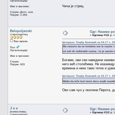
Организација:
Чича је стриц.
Име и презиме:
Струка:
Дипл. инж.
Поруке: 2.364
Belopoljanski
Одг: Називи ро
староседелац
«
Одговор #111 у:
12
Ван мреже
Цитирано: Ђорђе Божовић на 04.17 ч. 29
Ma naravno da ne koristimo sve te nazive i u
Пол:
Организација:
od svih tih rodbinskih naziva, i to je sasv
Име и презиме:
Богами, ови сви наведени називи 
Струка:
него већ столећима. Не изазивају
Поруке: 820
времена и неке тамо тетке и ујак
Цитирано: Ђорђе Божовић на 04.17 ч. 29
Mislim da teče kod mene decu svojih svastik
Ово сам чуо у околини Пирота, да
J o e
Одг: Називи ро
језикословац
«
Одговор #112 у:
1
староседелац