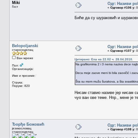
Miki
Одг: Називи ро
Гост
«
Одговор #106 у:
0
Биће да су шураковић и шураковн
Belopoljanski
Одг: Називи ро
староседелац
«
Одговор #107 у:
0
Ван мреже
Цитирано: Ena на 22.02 ч. 28.04.2010.
Na grafikonima 2 i 3 nema naziva dece najbli
Пол:
Организација:
Deca moje zaove meni bi bila zaovičić i zaov
Име и презиме:
Šta su mom mužu šurakova, a šta svastikina
Струка:
Поруке: 820
Нисам ставио називе јер нисам си
чуо ван ове теме. Нпр., мене је 
Ђорђе Божовић
Одг: Називи ро
језикословац
«
Одговор #108 у:
0
староседелац