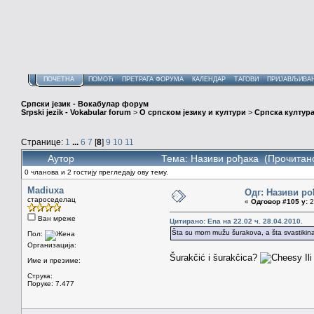
ПОЧЕТНА
ПОМОЋ
ПРЕТРАГА ФОРУМА
КАЛЕНДАР
ТАГОВИ
ПРИЈАВЉИВА
Српски језик - Вокабулар форум
Srpski jezik - Vokabular forum
>
О српском језику и култури
>
Српска култура
Странице:
1
...
6
7
[
8
]
9
10
11
Аутор
Тема: Називи рођака (Прочитан
0 чланова и 2 гостију прегледају ову тему.
Madiuxa
Одг: Називи ро
староседелац
«
Одговор #105 у:
2
Ван мреже
Цитирано: Ena на 22.02 ч. 28.04.2010.
Šta su mom mužu šurakova, a šta svastikina
Пол:
Организација:
Šurakčić i šurakčica?
Ili
Име и презиме:
Струка:
Поруке: 7.477