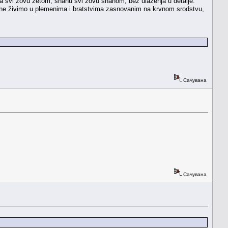
eta svi zovu zetom, snahu svi zovu snahom, bez ulaženja u detalje.
više ne živimo u plemenima i bratstvima zasnovanim na krvnom srodstvu,
Сачувана
Сачувана