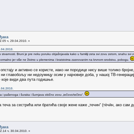
ђака
.05 ч. 29.04.2010. »
.04.2010.
 stvarnosti. Bruni je pre neku poruku objašnjavala kako u familiji zeta svi zovu zetom, snahu svi z
im normalno jer više ne živimo u plemenima i bratstvima zasnovanim na krvnom srodstvu, pobogu.
опстају и активно се користе, иако ни породице нису више толико бројне
 ни главобољу ни недоумицу осим у најновије доба, у нашој ТВ-генерацији
е које види два пута годишње.
.04.2010.
a i pašenoga i šuraka i šurnjava obično zovu „tečovo/tečino“.
 теча за сестрића или братића своје жене каже „течин“ (тѐчӣн, ако сам д
ђака
2.14 ч. 30.04.2010. »