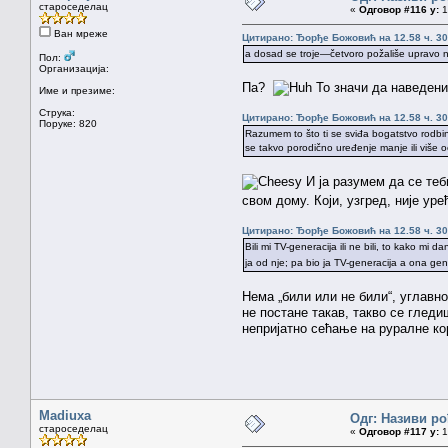
староседелац
«
Одговор #116 у:
1
Ван мреже
Цитирано: Ђорђе Божовић на 12.58 ч. 30
a dosad se troje—četvoro požališe upravo na
Пол:
Организација:
Па?
То значи да наведени 
Име и презиме:
Струка:
Цитирано: Ђорђе Божовић на 12.58 ч. 30
Поруке: 820
Razumem to što ti se sviđa bogatstvo rodbin
se takvo porodično uređenje manje ili više o
И ја разумем да се теби
свом дому. Који, узгред, није у
Цитирано: Ђорђе Божовић на 12.58 ч. 30
Bili mi TV-generacija ili ne bili, to kako mi 
ja od nje; pa bio ja TV-generacija a ona gene
Нема „били или не били“, углавном
не постане такав, такво се гледи
непријатно сећање на руралне ко
Madiuxa
Одг: Називи ро
староседелац
«
Одговор #117 у:
1