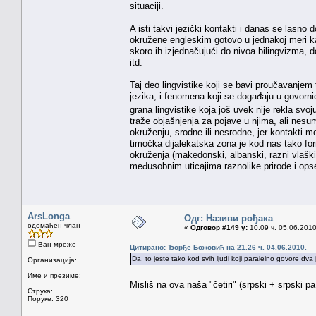
situaciji.
A isti takvi jezički kontakti i danas se lasn
okružene engleskim gotovo u jednakoj meri kao
skoro ih izjednačujući do nivoa bilingvizma, d
itd.
Taj deo lingvistike koji se bavi proučavanjem 
jezika, i fenomena koji se događaju u govornic
grana lingvistike koja još uvek nije rekla svo
traže objašnjenja za pojave u njima, ali nesum
okruženju, srodne ili nesrodne, jer kontakti m
timočka dijalekatska zona je kod nas tako for
okruženja (makedonski, albanski, razni vlaški
međusobnim uticajima raznolike prirode i ops
ArsLonga
Одг: Називи рођака
одомаћен члан
«
Одговор #149 у:
10.09 ч. 05.06.2010
Ван мреже
Цитирано: Ђорђе Божовић на 21.26 ч. 04.06.2010.
Da, to jeste tako kod svih ljudi koji paralelno govore dva j
Организација:
Име и презиме:
Misliš na ova naša "četiri" (srpski + srpski 
Струка:
Поруке: 320