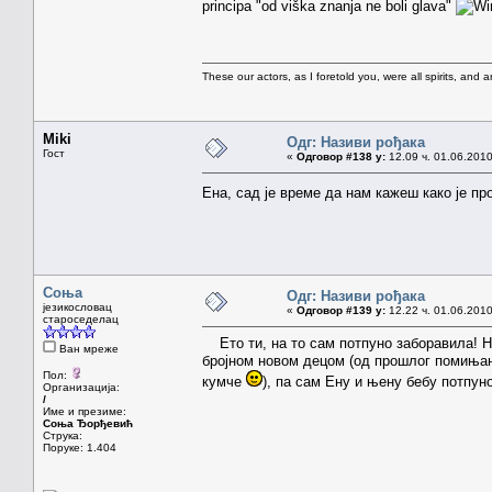
principa "od viška znanja ne boli glava"
These our actors, as I foretold you, were all spirits, and are
Miki
Одг: Називи рођака
Гост
«
Одговор #138 у:
12.09 ч. 01.06.2010
Ена, сад је време да нам кажеш како је пр
Соња
Одг: Називи рођака
језикословац
«
Одговор #139 у:
12.22 ч. 01.06.2010
староседелац
Ето ти, на то сам потпуно заборавила! Н
Ван мреже
бројном новом децом (од прошлог помињања
Пол:
кумче
), па сам Ену и њену бебу потпуно
Организација:
/
Име и презиме:
Соња Ђорђевић
Струка:
Поруке: 1.404