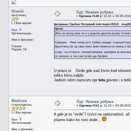
Ucenik
Одг: Називи рођака
посетилац
«
Одговор #140 у:
10.33 ч. 02.06.2010
Ван мреже
Цитирано: Срећко Петровић link=topic=5312. msg
Цитат
Пол:
Организација:
Зна ли когод има ли и у једном другом језику толико
Име и презиме:
Сумњам. Нико нема што Србин имаде: стрица/стрину, 
Струка:
братичину (а од свих ових прво поменутих имаш и брат
Поруке: 18
снаја, таст/ташта, свекар/свекрва, кум/кума (и венч
се уморио а тек сам почео да бројим.
U pravu si. Ovde gde sad živim,kod slovensk
toliko bitno,valjda.
Jednim istim nazivom,npr
teta
,govore i o tetki
Madiuxa
Одг: Називи рођака
староседелац
«
Одговор #141 у:
11.03 ч. 02.06.2010
Ван мреже
A gde je to "ovde"? Izvini na radoznalosti, a
pitamo kako ko novi dođe...
Пол:
Организација:
Име и презиме: