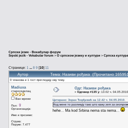
Српски језик - Вокабулар форум
Srpski jezik - Vokabular forum
>
О српском језику и култури
>
Српска култура
Странице:
1
...
8
9
[
10
]
11
Аутор
Тема: Називи рођака (Прочитано 165951
0 чланова и 1 гост прегледају ову тему.
Madiuxa
Одг: Називи рођака
староседелац
«
Одговор #135 у:
13.02 ч. 04.05.2010
Ван мреже
Цитирано: Зоран Ђорђевић на 12.42 ч. 04.05.2010.
Код мене то разликују тако што кажу
зет за сестром
Пол:
Организација:
hehe... Ma kod Srbina nema sta nema...
Име и презиме:
Струка:
Поруке: 7.477