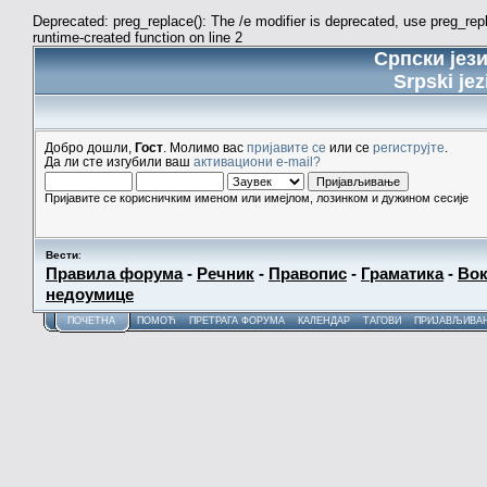
Deprecated: preg_replace(): The /e modifier is deprecated, use preg_re
runtime-created function on line 2
Српски јез
Srpski jez
Добро дошли,
Гост
. Молимо вас
пријавите се
или се
региструјте
.
Да ли сте изгубили ваш
активациони e-mail?
Пријавите се корисничким именом или имејлом, лозинком и дужином сесије
Вести
:
Правила форума
-
Речник
-
Правопис
-
Граматика
-
Вок
недоумице
ПОЧЕТНА
ПОМОЋ
ПРЕТРАГА ФОРУМА
КАЛЕНДАР
ТАГОВИ
ПРИЈАВЉИВА