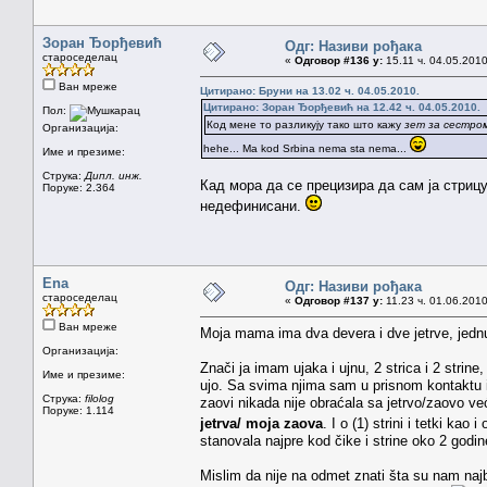
Зоран Ђорђевић
Одг: Називи рођака
староседелац
«
Одговор #136 у:
15.11 ч. 04.05.2010
Ван мреже
Цитирано: Бруни на 13.02 ч. 04.05.2010.
Цитирано: Зоран Ђорђевић на 12.42 ч. 04.05.2010.
Пол:
Код мене то разликују тако што кажу
зет за сестром
Организација:
hehe... Ma kod Srbina nema sta nema...
Име и презиме:
Струка:
Дипл. инж.
Кад мора да се прецизира да сам ја стрицу
Поруке: 2.364
недефинисани.
Ena
Одг: Називи рођака
староседелац
«
Одговор #137 у:
11.23 ч. 01.06.2010
Ван мреже
Moja mama ima dva devera i dve jetrve, jednu
Организација:
Znači ja imam ujaka i ujnu, 2 strica i 2 stri
Име и презиме:
ujo. Sa svima njima sam u prisnom kontaktu i
Струка:
filolog
zaovi nikada nije obraćala sa jetrvo/zaovo v
Поруке: 1.114
jetrva/ moja zaova
. I o (1) strini i tetki k
stanovala najpre kod čike i strine oko 2 godi
Mislim da nije na odmet znati šta su nam naj