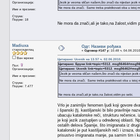
Организација:
Jezik je veoma sličan našem,što znači da nijedan jezik n
Ne mora da znači. Samo treba praktikovati oba u istoj mer
Име и презиме:
Струка:
Поруке: 18
Ne mora da znači,ali je tako,na žalost,vidim p
Madiuxa
Одг: Називи рођака
староседелац
«
Одговор #147 у:
10.48 ч. 04.06.2010
Ван мреже
Цитирано: Ucenik на 13.57 ч. 02.06.2010.
Цитирано: Бруни link=topic=5312. msg56464#msg5
Пол:
Цитирано: Ucenik link=topic=5312. msg56462#msg
Организација:
Jezik je veoma sličan našem,što znači da nijedan jezik 
Име и презиме:
Ne mora da znači. Samo treba praktikovati oba u istoj m
Струка:
Поруке: 7.477
Ne mora da znači,ali je tako,na žalost,vidim po sebi.
Vrlo je zanimljiv fenomen ljudi koji govore dv
i španski (tj. kastiljanski bi bilo pravilnije na
ubacuju katalonske reči, strukturu rečenice, iz
je koji jezik zastupljen u određenoj oblasti. N
ostalih delova Španije, što imigranata iz drug
katalonski je put kastiljanskih reči i izraza, 
prisustvo imigranata manje, pa samim tim i ka