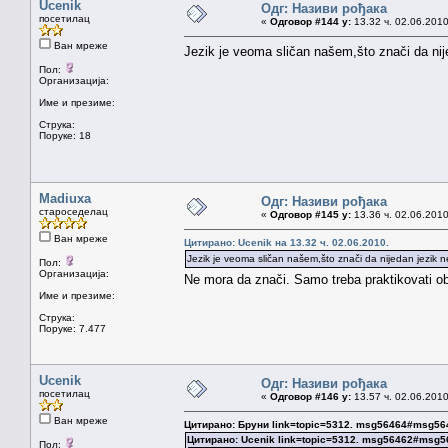
Ucenik
Одг: Називи рођака
посетилац
«
Одговор #144 у:
13.32 ч. 02.06.2010
Ван мреже
Jezik je veoma sličan našem,što znači da nijed
Пол:
Организација:
Име и презиме:
Струка:
Поруке: 18
Madiuxa
Одг: Називи рођака
староседелац
«
Одговор #145 у:
13.36 ч. 02.06.2010
Ван мреже
Цитирано: Ucenik на 13.32 ч. 02.06.2010.
Jezik je veoma sličan našem,što znači da nijedan jezik neć
Пол:
Организација:
Ne mora da znači. Samo treba praktikovati oba
Име и презиме:
Струка:
Поруке: 7.477
Ucenik
Одг: Називи рођака
посетилац
«
Одговор #146 у:
13.57 ч. 02.06.2010
Ван мреже
Цитирано: Бруни link=topic=5312. msg56464#msg56
Цитирано: Ucenik link=topic=5312. msg56462#msg
Пол: