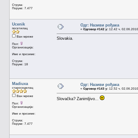
Струка:
Поруке: 7.477
Ucenik
Одг: Називи рођака
посетилац
«
Одговор #142 у:
12.42 ч. 02.06.2010
Ван мреже
Slovakia.
Пол:
Организација:
Име и презиме:
Струка:
Поруке: 18
Madiuxa
Одг: Називи рођака
староседелац
«
Одговор #143 у:
12.52 ч. 02.06.2010
Ван мреже
Slovačka? Zanimljivo...
Пол:
Организација:
Име и презиме:
Струка:
Поруке: 7.477