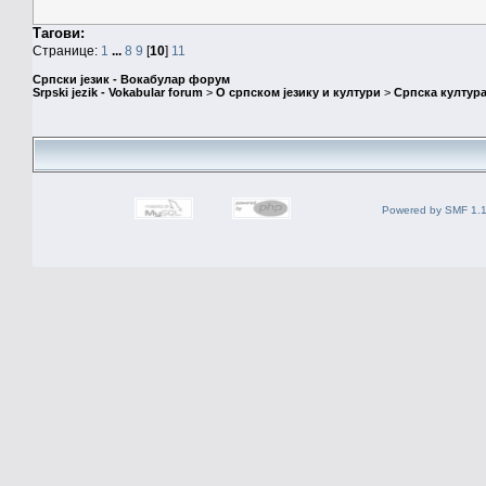
Тагови:
Странице:
1
...
8
9
[
10
]
11
Српски језик - Вокабулар форум
Srpski jezik - Vokabular forum
>
О српском језику и култури
>
Српска култура
Powered by SMF 1.