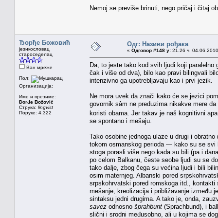
Nemoj se previše brinuti, nego pričaj i čitaj 
Ђорђе Божовић
Одг: Називи рођака
језикословац
«
Одговор #148 у:
21.26 ч. 04.06.2010
староседелац
Da, to jeste tako kod svih ljudi koji paralelno
Ван мреже
čak i više od dva), bilo kao pravi bilingvali b
Пол:
intenzivno ga upotrebljavaju kao i prvi jezik.
Организација:
Ne mora uvek da znači kako će se jezici pomeš
Име и презиме:
Đorđe Božović
govornik sâm ne preduzima nikakve mere da o
Струка:
lingvist
koristi obama. Jer takav je naš kognitivni 
Поруке: 4.322
se spontano i mešaju.
Tako osobine jednoga ulaze u drugi i obratno (
tokom osmanskog perioda — kako su se svi bal
stoga porasli više nego kada su bili (pa i dan
po celom Balkanu, česte seobe ljudi su se do
tako dalje, zbog čega su većina ljudi i bili bil
osim maternjeg. Albanski pored srpskohrvats
srpskohrvatski pored romskoga itd., kontakti 
mešanje, kreolizacija i približavanje između je
sintaksu jedni drugima. A tako je, onda, zauz
savez
odnosno
šprahbunt
(Sprachbund), i balk
slični i srodni međusobno, ali u kojima se do