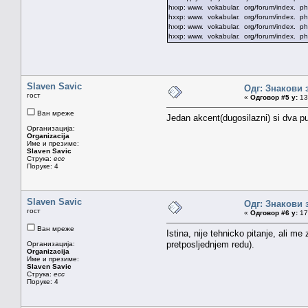
hxxp: www. vokabular. org/forum/index. ph
hxxp: www. vokabular. org/forum/index. ph
hxxp: www. vokabular. org/forum/index.
hxxp: www. vokabular. org/forum/index. ph
Slaven Savic
Одг: Знакови 
гост
«
Одговор #5 у:
13.
Ван мреже
Jedan akcent(dugosilazni) si dva p
Организација:
Organizacija
Име и презиме:
Slaven Savic
Струка:
ecc
Поруке: 4
Slaven Savic
Одг: Знакови 
гост
«
Одговор #6 у:
17.
Ван мреже
Istina, nije tehnicko pitanje, ali 
pretposljednjem redu).
Организација:
Organizacija
Име и презиме:
Slaven Savic
Струка:
ecc
Поруке: 4