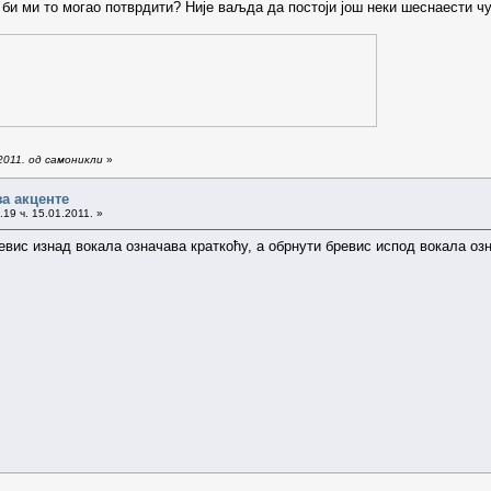
би ми то могао потврдити? Није ваљда да постоји још неки шеснаести чу
2011. од самоникли
»
за акценте
19 ч. 15.01.2011. »
ревис изнад вокала означава краткоћу, а обрнути бревис испод вокала оз