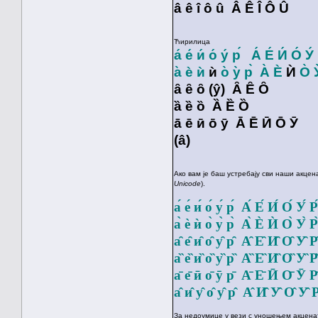
â ê î ô û Â Ê Î Ô Û
Ћирилица
а́ е́ и́ о́ у́ р́ А́ Е́ И́ О́ У́ 
а̀ ѐ ѝ
ѝ
о̀ у̀ р̀ А̀ Е
̀ Ѝ
О̀ У
ȃ ȇ ȏ (ŷ) Ȃ Ȇ Ȏ
ȁ ȅ ȍ Ȁ Ȅ Ȍ
ā ē ӣ ō ӯ Ā Ē Ӣ Ō Ӯ
(â)
Ако вам је баш устребају сви наши акцен
Unicode
).
а́ е́ и́ о́ у́ р́ А́ Е́ И́ О́ У́ Р́
а̀ ѐ ѝ о̀ у̀ р̀ А̀ Ѐ Ѝ О̀ У̀ Р̀
а̑ е̑ и̑ о̑ у̑ р̑ А̑ Е̑ И̑ О̑ У̑ Р̑
а̏ е̏ и̏ о̏ у̏ р̏ А̏ Е̏ И̏ О̏ У̏ Р̏
а̄ е̄ ӣ о̄ ӯ р̄ А̄ Е̄ Ӣ О̄ Ӯ Р̄
а̂ и̂ у̂ о̂ у̂ р̂ А̂ И̂ У̂ О̂ У̂ Р
За недоумице у вези с уношењем акценат