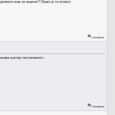
дновати знак за акценат? Овако је то испало:
Сачувана
начава његову неслоговност.
Сачувана