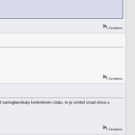
Сачувана
Сачувана
ad samoglasnika(u konkretnom citatu, to je simbol iznad slova u
Сачувана