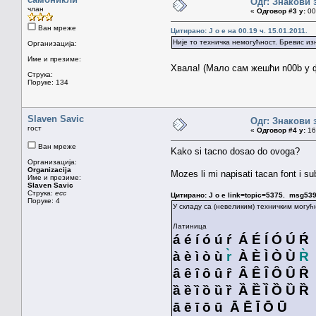
Одг: Знакови 
члан
«
Одговор #3 у:
00.
Ван мреже
Цитирано: J o e на 00.19 ч. 15.01.2011.
Није то техничка немогућност. Бревис из
Организација:
Име и презиме:
Хвала! (Мало сам жешћи n00b у
Струка:
Поруке: 134
Slaven Savic
Одг: Знакови 
гост
«
Одговор #4 у:
16.
Ван мреже
Kako si tacno dosao do ovoga?
Организација:
Organizacija
Mozes li mi napisati tacan font i su
Име и презиме:
Slaven Savic
Струка:
ecc
Цитирано: J o e link=topic=5375. msg5
Поруке: 4
У складу са (невеликим) техничким могу
Латиница
á é í ó ú ŕ Á É Í Ó Ú Ŕ
à è ì ò ù
r̀
À È Ì Ò Ù
R̀
ȃ ȇ ȋ ȏ ȗ ȓ Ȃ Ȇ Ȋ Ȏ Ȗ Ȓ
ȁ ȅ ȉ ȍ ȕ ȑ Ȁ Ȅ Ȉ Ȍ Ȕ Ȑ
ā ē ī ō ū Ā Ē Ī Ō Ū