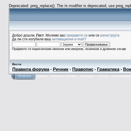
Deprecated: preg_replace(): The /e modifier is deprecated, use preg_re
Добро дошли,
Гост
. Молимо вас
пријавите се
или се
региструјте
.
Да ли сте изгубили ваш
активациони e-mail?
Пријавите се корисничким именом или имејлом, лозинком и дужином сесије
Вести
:
Правила форума
-
Речник
-
Правопис
-
Граматика
-
Вок
ПОЧЕТНА
ПОМОЋ
ПРЕТРАГА ФОРУМА
КАЛЕНДАР
ТАГОВИ
ПРИЈАВЉИВА