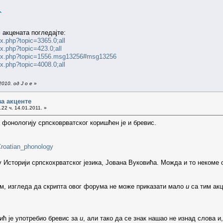
акцената погледајте:
ex.php?topic=3365.0;all
ex.php?topic=423.0;all
ndex.php?topic=1556.msg13256#msg13256
ex.php?topic=4008.0;all
010. од J o e
»
за акценте
22 ч. 14.01.2011. »
а фонологију српсковрватског коришћен је и бревис.
-Croatian_phonology
о у Историји српскохрватског језика, Јована Вуковића. Можда и то некоме 
м, изгледа да скрипта овог форума не може приказати мало
и
са тим акц
ић je употребио бревис за
и
, али тако да се знак нашао не изнад слова 