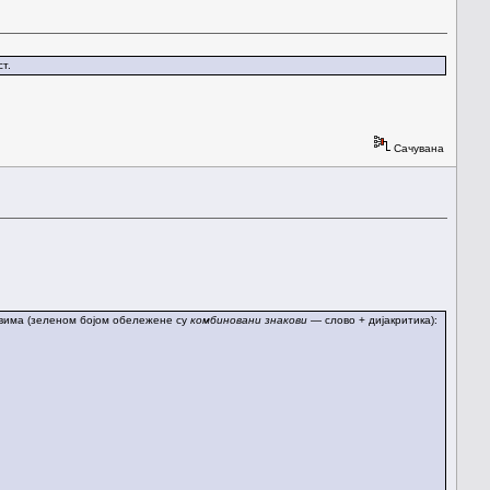
т.
Сачувана
овима (зеленом бојом обележене су
комбиновани знакови
— слово + дијакритика):