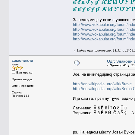
а̄ е̄ ӣ о̄ ӯ р̄ А̄ Е̄ Ӣ О̄ Ӯ Р̄
а̂ и̂ у̂ о̂ у̂ р̂ А̂ И̂ У̂ О̂ У̂ Р̂
За недоумице у вези с уношењем 
http://www.vokabular.org/forum/ind
http://www.vokabular.org/forum/ind
http://www.vokabular.org/forum/i
http://www.vokabular.org/forum/ind
«
Задњи пут промењено: 18.31 ч. 16.04.2
самоникли
Одг: Знакови 
члан
«
Одговор #1 у:
21.
Ван мреже
Joe, на википедијиној страници з
Организација:
http://en.wikipedia .org/wiki/Breve
Име и презиме:
http://en.wikipedia .org/wiki/Serbo
Струка:
Поруке: 134
И ја сам га, први пут јуче, види
Латиница: Ă ă Ĕ ĕ Ĭ ĭ Ŏ ŏ Ŭ ŭ
Ћирилица: Ӑ ӑ Ӗ ӗ Й Ŏ ŏ Ў ў (х
ps. На једном мјесту Јован Вуков