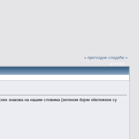
« претходне
следеће »
ШТАМПАЈ
тских знакова на нашим словима (зеленом бојом обележене су