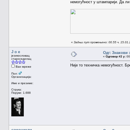
немогућност у штампарији. Да ли 
«
Задњи пут промењено: 00.55 ч. 15.01.
J o e
Одг: Знакови 
језикословац
«
Одговор #2 у:
00.
староседелац
Није то техничка немогућност. Б
Ван мреже
Пол:
Организација:
Име и презиме:
Струка:
Поруке: 1.688
самоникли