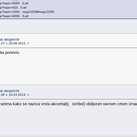
p?topic=3365. 0;all
p?topic=423. 0;all
 php?topic=1556. msg13256#msg13256
p?topic=4008. 0;all
за акценте
27 ч. 20.08.2012. »
uta ponovio.
за акценте
39 ч. 24.03.2013. »
me zanima kako se naziva vrsta akcenta(tj. simbol) obiljezen ravnom crtom izn