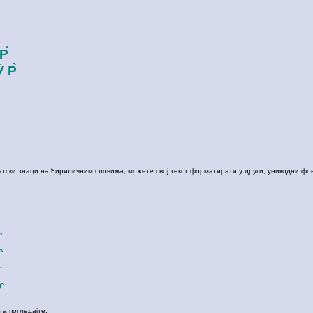
Р́
̀ Р̀
атски знаци на ћириличним словима, можете свој текст форматирати у други, уникодни фонт
̂
а погледајте: