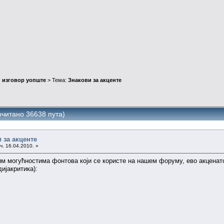
 изговор уопште
> Тема:
Знакови за акценте
очитано 36638 пута)
 за акценте
ч. 16.04.2010. »
им могућностима фонтова који се користе на нашем форуму, ево акцена
ијакритика):