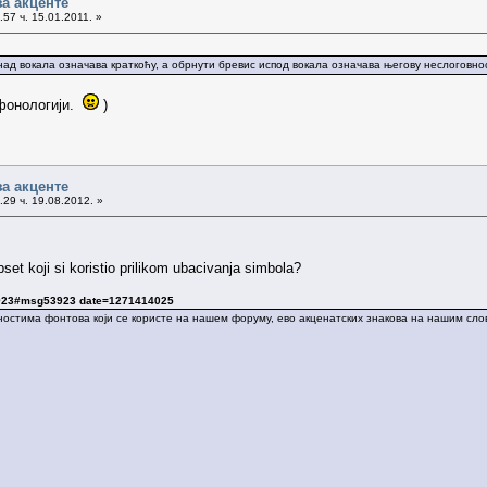
за акценте
57 ч. 15.01.2011. »
над вокала означава краткоћу, а обрнути бревис испод вокала означава његову неслоговнос
 фонологији.
)
за акценте
29 ч. 19.08.2012. »
bset koji si koristio prilikom ubacivanja simbola?
3923#msg53923 date=1271414025
ћностима фонтова који се користе на нашем форуму, ево акценатских знакова на нашим сл