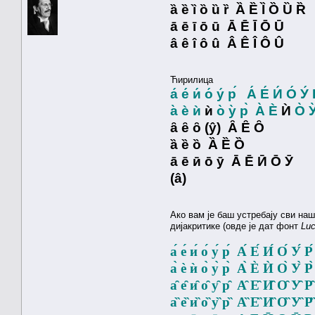
ȁ ȅ ȉ ȍ ȕ ȑ Ȁ Ȅ Ȉ Ȍ Ȕ Ȑ
ā ē ī ō ū Ā Ē Ī Ō Ū
â ê î ô û Â Ê Î Ô Û
Ћирилица
а́ е́ и́ о́ у́ р́ А́ Е́ И́ О́ У́ 
а̀ ѐ ѝ
ѝ
о̀ у̀ р̀ А̀ Е
̀ Ѝ
О̀ У
ȃ ȇ ȏ (ŷ) Ȃ Ȇ Ȏ
ȁ ȅ ȍ Ȁ Ȅ Ȍ
ā ē ӣ ō ӯ Ā Ē Ӣ Ō Ӯ
(â)
Ако вам је баш устребају сви на
дијакритике (овде је дат фонт
Luc
а́ е́ и́ о́ у́ р́ А́ Е́ И́ О́ У́ Р́
а̀ ѐ ѝ о̀ у̀ р̀ А̀ Ѐ Ѝ О̀ У̀ Р̀
а̑ е̑ и̑ о̑ у̑ р̑ А̑ Е̑ И̑ О̑ У̑ Р̑
а̏ е̏ и̏ о̏ у̏ р̏ А̏ Е̏ И̏ О̏ У̏ Р̏