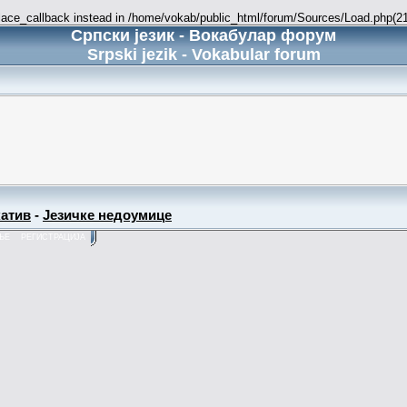
place_callback instead in /home/vokab/public_html/forum/Sources/Load.php(216
Српски језик - Вокабулар форум
Srpski jezik - Vokabular forum
атив
-
Језичке недоумице
ЊЕ
РЕГИСТРАЦИЈА