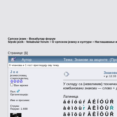
Српски језик - Вокабулар форум
Srpski jezik - Vokabular forum
>
О српском језику и култури
>
Наглашавање и
Странице: [
1
]
Аутор
Тема: Знакови за акценте (Пр
0 чланова и 1 гост прегледају ову тему.
J o e
Знакови
језикословац
«
у:
12.33 
староседелац
У складу са (невеликим) техничк
Ван мреже
комбиновани знакови
— слово + д
Пол:
Организација:
Латиница
Име и презиме:
á é í ó ú ŕ Á É Í Ó Ú Ŕ
Струка:
à è ì ò ù
r̀
À È Ì Ò Ù
R̀
Поруке: 1.688
ȃ ȇ ȋ ȏ ȗ ȓ Ȃ Ȇ Ȋ Ȏ Ȗ Ȓ