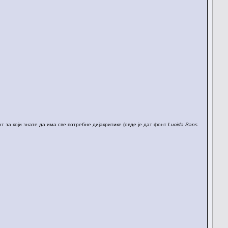
 за који знате да има све потребне дијакритике (овде је дат фонт
Lucida Sans