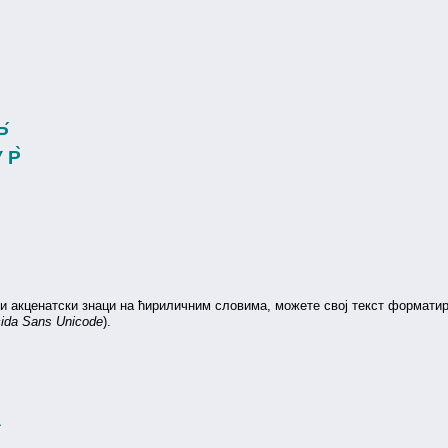
Р́
̀ Р̀
ши акценатски знаци на ћириличним словима, можете свој текст форматира
ida Sans Unicode
).