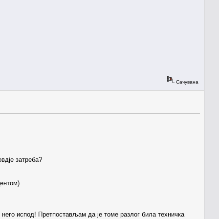
Сачувана
овдје затреба?
ентом)
и, него испод! Претпостављам да је томе разлог била техничка