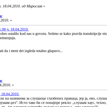
. 18.04.2010. од Мирослав
»
ac
.2010. »
08 ч. 18.04.2010.
ro ustalilo kod nas u govoru. Setimo se kako pravila transkripcije nisu s
 primenjuju.
i da i meni det izgleda totalno glupavo...
ac
4.2010. »
 18.04.2010.
 на називима за слушаоце глазбених праваца, јер ја, ево, слушам 
лушам џез“. Исто тако би се понајпре рекло: „слушам хаус, техно, 
и др., јер одговор најчешће долази на питање „шта слушаш?“