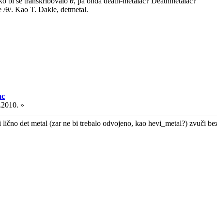
o bi se transkribovalo
θ
, pa onda death-metalac? Deathmetalac?
e /θ/. Kao T. Dakle, detmetal.
ac
.2010. »
ično det metal (zar ne bi trebalo odvojeno, kao hevi_metal?) zvuči bez 