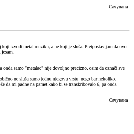
Сачувана
j koji izvodi metal muziku, a ne koji je sluša. Pretpostavljam da ovo
a jesam.
li, a onda samo "metalac" nije dovoljno precizno, osim da označi sve
ša obično ne sluša samo jednu njegovu vrstu, nego bar nekoliko.
že da mi padne na pamet kako bi se transkribovalo
θ
, pa onda
Сачувана