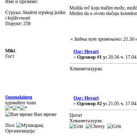
Име и презиме:
Možda reč koju tražim može, možda
Струка:
Student srpskog jezika
Mislim da u ovom slučaju kontekst i
i književnosti
Поруке: 258
«
Задњи пут промењено: 21.56 ч
Miki
Одг: Hevari
Гост
«
Одговор #1 у:
20.56 ч. 17.04
Хевиметалурзи.
Suomalainen
Одг: Hevari
одомаћен члан
«
Одговор #2 у:
21.05 ч. 17.04
Ван мреже
Цитат
Хевиметалурзи.
Пол:
Организација: