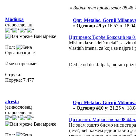
«
Задњи пут промењено: 08.48 ч
Madiuxa
Одг: Metalac, Gornji Milanov
староседелац
«
Одговор #9 у:
16.57 ч. 18.04
Ван мреже
Цитирано: Ђорђе Божовић на 01.
Mislim da se "deD metal" sasvim dob
Пол:
vlastitih imena, za koja se najpre i
Организација:
Име и презиме:
Ded je od dead. Ipak, moram priznat
Струка:
Поруке: 7.477
alcesta
Одг: Metalac, Gornji Milanov
језикословац
«
Одговор #10 у:
21.25 ч. 18.0
староседелац
Цитирано: Мирослав на 08.44 ч.
Ван мреже
Не знам зашто бисмо инсистирали
џеза’, већ кажем једноставно „с
Пол:
метал, дед метал, пауер метал“ 