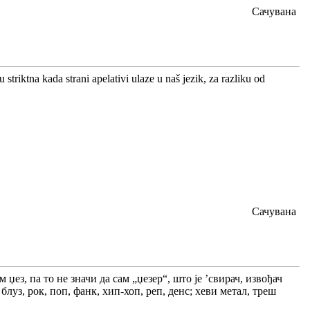
Сачувана
triktna kada strani apelativi ulaze u naš jezik, za razliku od
Сачувана
џез, па то не значи да сам „џезер“, што је ’свирач, извођач
блуз, рок, поп, фанк, хип-хоп, реп, денс; хеви метал, треш