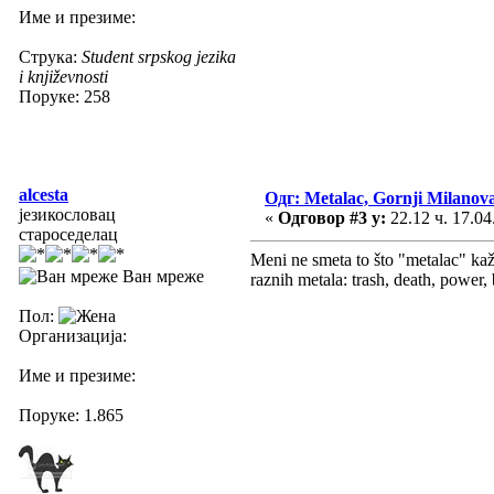
Име и презиме:
Струка:
Student srpskog jezika
i književnosti
Поруке: 258
alcesta
Одг: Metalac, Gornji Milanov
језикословац
«
Одговор #3 у:
22.12 ч. 17.04
староседелац
Meni ne smeta to što "metalac" kaž
Ван мреже
raznih metala: trash, death, power,
Пол:
Организација:
Име и презиме:
Поруке: 1.865