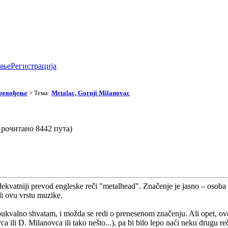
ање
Регистрација
превођење
> Тема:
Metalac, Gornji Milanovac
(Прочитано 8442 пута)
dekvatniji prevod engleske reči "metalhead". Značenje je jasno – osoba 
i ovu vrstu muzike.
bukvalno shvatam, i možda se redi o prenesenom značenju. Ali opet, o
 ili D. Milanovca ili tako nešto...), pa bi bilo lepo naći neku drugu reč