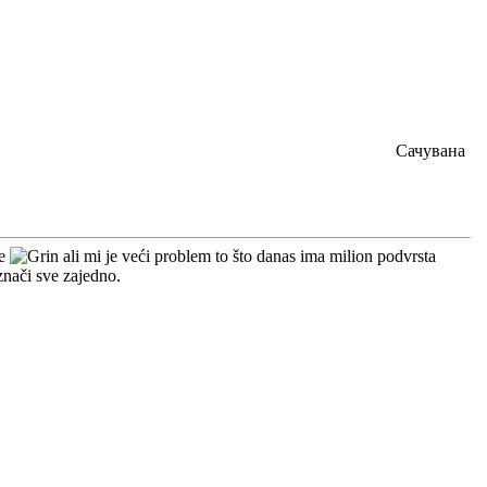
Сачувана
je
ali mi je veći problem to što danas ima milion podvrsta
znači sve zajedno.