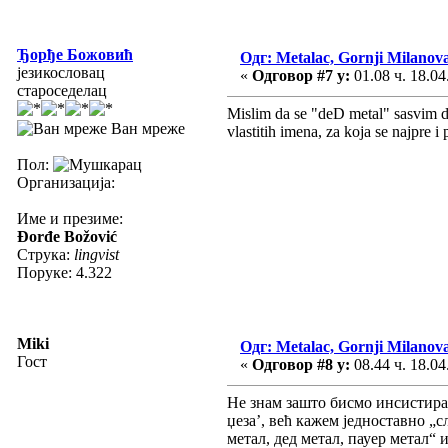
Ђорђе Божовић
Одг: Metalac, Gornji Milanov
језикословац
«
Одговор #7 у:
01.08 ч. 18.04
староседелац
Mislim da se "deD metal" sasvim dob
Ван мреже
vlastitih imena, za koja se najpre i
Пол:
Организација:
Име и презиме:
Đorđe Božović
Струка:
lingvist
Поруке: 4.322
Miki
Одг: Metalac, Gornji Milanov
Гост
«
Одговор #8 у:
08.44 ч. 18.04
Не знам зашто бисмо инсистирали
џеза’, већ кажем једноставно „с
метал, дед метал, пауер метал“ 