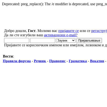
Deprecated: preg_replace(): The /e modifier is deprecated, use preg_
Добро дошли,
Гост
. Молимо вас
пријавите се
или се
региструј
Да ли сте изгубили ваш
активациони e-mail?
Пријавите се корисничким именом или имејлом, лозинком и 
Вести
:
Правила форума
-
Речник
-
Правопис
-
Граматика
-
Вокатив