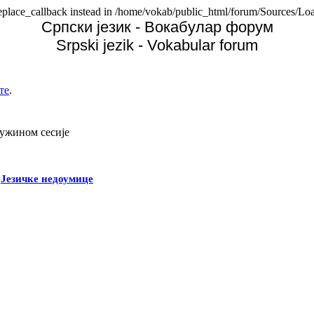
replace_callback instead in /home/vokab/public_html/forum/Sources/Loa
Српски језик - Вокабулар форум
Srpski jezik - Vokabular forum
те
.
дужином сесије
-
Језичке недоумице