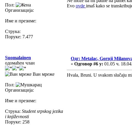
Ne može da mi padne na pamet kak
Пол:
Evo
ovde
imaš kako se transkribuj
Организација:
Име и презиме:
Струка:
Поруке: 7.477
Suomalainen
Одг: Metalac, Gornji Milanov
одомаћен члан
«
Одговор #6 у:
01.05 ч. 18.04
Ван мреже
Hvala, Bruni. U svakom slučaju mi l
Пол:
Организација:
Име и презиме:
Струка:
Student srpskog jezika
i književnosti
Поруке: 258