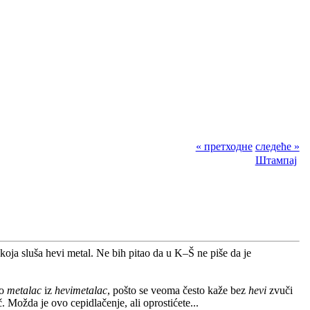
« претходне
следеће »
Штампај
koja sluša hevi metal. Ne bih pitao da u K–Š ne piše da je
vo
metalac
iz
hevimetalac
, pošto se veoma često kaže bez
hevi
zvuči
. Možda je ovo cepidlačenje, ali oprostićete...