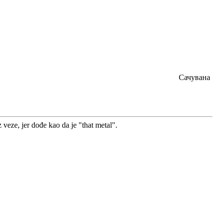
Сачувана
veze, jer dođe kao da je "that metal".