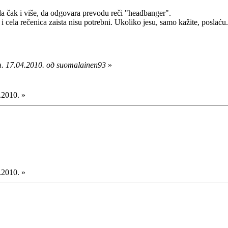
 čak i više, da odgovara prevodu reči "headbanger".
 cela rečenica zaista nisu potrebni. Ukoliko jesu, samo kažite, poslaću.
. 17.04.2010. од suomalainen93
»
.2010. »
.2010. »