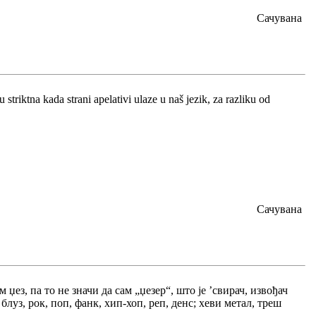
Сачувана
triktna kada strani apelativi ulaze u naš jezik, za razliku od
Сачувана
џез, па то не значи да сам „џезер“, што је ’свирач, извођач
блуз, рок, поп, фанк, хип-хоп, реп, денс; хеви метал, треш