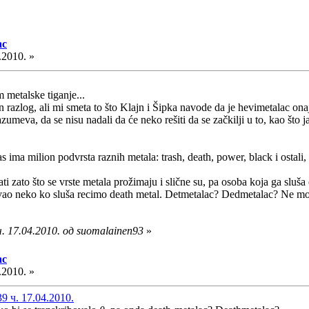
ac
.2010. »
m metalske tiganje...
n razlog, ali mi smeta to što Klajn i Šipka navode da je hevimetalac ona
azumeva, da se nisu nadali da će neko rešiti da se začkilji u to, kao što j
anas ima milion podvrsta raznih metala: trash, death, power, black i osta
ati zato što se vrste metala prožimaju i slične su, pa osoba koja ga slu
vao neko ko sluša recimo death metal. Detmetalac? Dedmetalac? Ne mo
. 17.04.2010. од suomalainen93
»
ac
.2010. »
9 ч. 17.04.2010.