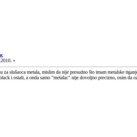
ac
.2010. »
u za slušaoca metala, mislim da nije presudno što imam metalske tigan
 black i ostali, a onda samo "metalac" nije dovoljno precizno, osim da o