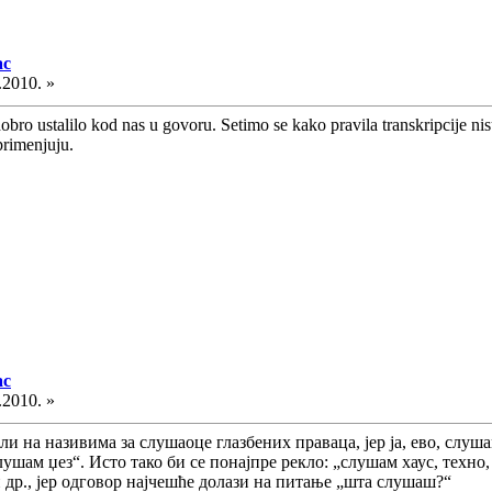
ac
.2010. »
ro ustalilo kod nas u govoru. Setimo se kako pravila transkripcije nisu s
 primenjuju.
ac
.2010. »
 на називима за слушаоце глазбених праваца, јер ја, ево, слушам 
лушам џез“. Исто тако би се понајпре рекло: „слушам хаус, техно, 
и др., јер одговор најчешће долази на питање „шта слушаш?“