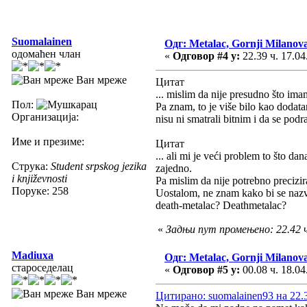
Suomalainen
Одг: Metalac, Gornji Milanov
одомаћен члан
«
Одговор #4 у:
22.39 ч. 17.04
Ван мреже
Цитат
... mislim da nije presudno što ima
Пол:
Pa znam, to je više bilo kao dodata
Организација:
nisu ni smatrali bitnim i da se podr
Име и презиме:
Цитат
... ali mi je veći problem to što d
Струка:
Student srpskog jezika
zajedno.
i književnosti
Pa mislim da nije potrebno precizir
Поруке: 258
Uostalom, ne znam kako bi se naz
death-metalac? Deathmetalac?
«
Задњи пут промењено: 22.42 ч
Madiuxa
Одг: Metalac, Gornji Milanov
староседелац
«
Одговор #5 у:
00.08 ч. 18.04
Ван мреже
Цитирано: suomalainen93 на 22.3