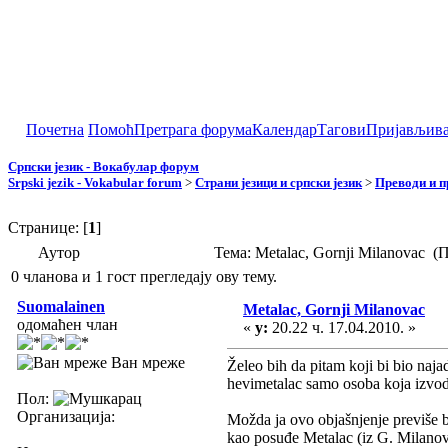
Почетна
Помоћ
Претрага форума
Календар
Тагови
Пријављив
Српски језик - Вокабулар форум
Srpski jezik - Vokabular forum
>
Страни језици и српски језик
>
Преводи и 
Странице: [
1
]
Аутор
Тема: Metalac, Gornji Milanovac 
0 чланова и 1 гост прегледају ову тему.
Suomalainen
Metalac, Gornji Milanovac
одомаћен члан
«
у:
20.22 ч. 17.04.2010. »
Ван мреже
Želeo bih da pitam koji bi bio naja
hevimetalac samo osoba koja izvod
Пол:
Организација:
Možda ja ovo objašnjenje previše 
kao posuđe Metalac (iz G. Milanovca