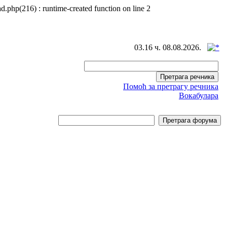
d.php(216) : runtime-created function on line 2
03.16 ч. 08.08.2026.
Помоћ за претрагу речника
Вокабулара