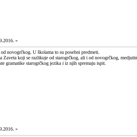
9.2016. »
čki od novogrčkog. U školama to su posebni predmeti.
 Zaveta koji se razlikuje od starogrčkog, ali i od novogrčkog, medjutim
te gramatike starogrčkog jezika i iz njih spremaju ispit.
9.2016. »