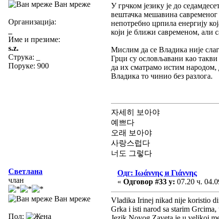
Ван мреже
У грчком језику је до седамдесе
вештачка мешавина савременог и
Организација:
непотребно црпила енергију кој
_
који је ближи савременом, али 
Име и презиме:
s.z.
Мислим да се Владика није слаг
Струка:
_
Грци су ословљавани као такви 
Поруке: 900
да их сматрамо истим народом, 
Владика то чинио без разлога.
자세히 보아야
예쁘다
오래 보아야
사랑스럽다
너도 그렇다
Светлана
Одг: Ιωάννης и Γιάννης
члан
«
Одговор #33 у:
07.20 ч. 04.0
Ван мреже
Vladika Irinej nikad nije koristio d
Grka i isti narod sa starim Grcima
Пол:
Jezik Novog Zaveta je u velikoj mer