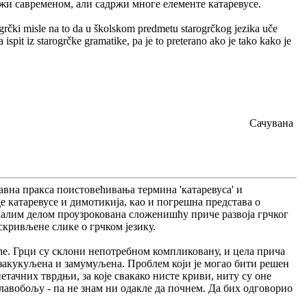
ижи савременом, али садржи многе елементе катаревусе.
rogrčki misle na to da u školskom predmetu starogrčkog jezika uče
za ispit iz starogrčke gramatike, pa je to preterano ako je tako kako je
Сачувана
авна пракса поистовећивања термина 'катаревуса' и
де катаревусе и димотикија, као и погрешна представа о
малим делом проузрокована сложенишћу приче развоја грчког
скривљене слике о грчком језику.
уће. Грци су склони непотребном компликовану, и цела прича
о закукуљена и замумуљена. Проблем који је могао бити решен
нетачних тврдњи, за које свакако нисте криви, ниту су оне
главобољу - па не знам ни одакле да почнем. Да бих одговорио