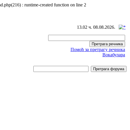
d.php(216) : runtime-created function on line 2
13.02 ч. 08.08.2026.
Помоћ за претрагу речника
Вокабулара