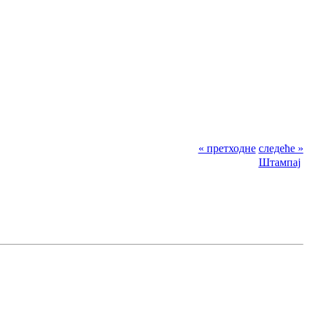
« претходне
следеће »
Штампај