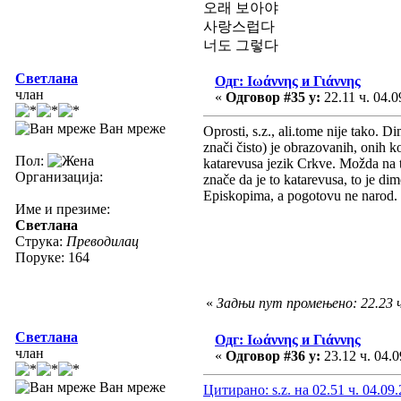
오래 보아야
사랑스럽다
너도 그렇다
Светлана
Одг: Ιωάννης и Γιάννης
члан
«
Одговор #35 у:
22.11 ч. 04.0
Ван мреже
Oprosti, s.z., ali.tome nije tako. 
znači čisto) je obrazovanih, onih ko
Пол:
katarevusa jezik Crkve. Možda na to 
Организација:
znače da je to katarevusa, to je dim
Episkopima, a pogotovu ne narod. U
Име и презиме:
Светлана
Струка:
Преводилац
Поруке: 164
«
Задњи пут промењено: 22.23 ч
Светлана
Одг: Ιωάννης и Γιάννης
члан
«
Одговор #36 у:
23.12 ч. 04.0
Ван мреже
Цитирано: s.z. на 02.51 ч. 04.09.