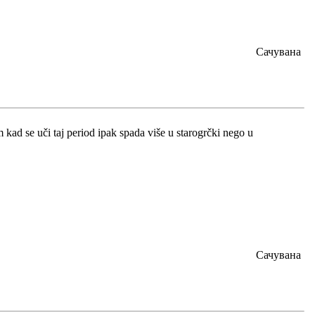
Сачувана
 kad se uči taj period ipak spada više u starogrčki nego u
Сачувана