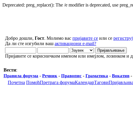
Deprecated: preg_replace(): The /e modifier is deprecated, use preg_
Добро дошли,
Гост
. Молимо вас
пријавите се
или се
региструј
Да ли сте изгубили ваш
активациони e-mail?
Пријавите се корисничким именом или имејлом, лозинком и 
Вести
:
Правила форума
-
Речник
-
Правопис
-
Граматика
-
Вокатив
Почетна
Помоћ
Претрага форума
Календар
Тагови
Пријављив