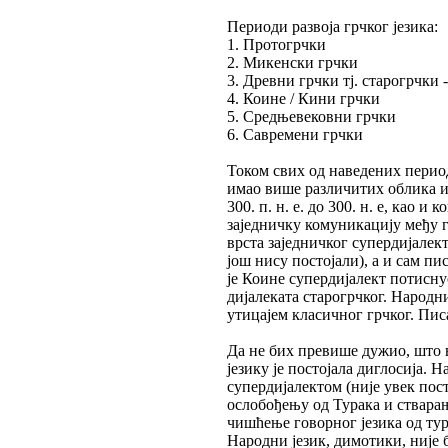
Периоди развоја грчког језика:
1. Протогрчки
2. Микенски грчки
3. Древни грчки тј. старогрчки -
4. Коине / Кини грчки
5. Средњевековни грчки
6. Савремени грчки
Током свих од наведених период
имао више различитих облика и 
300. п. н. е. до 300. н. е, као 
заједничку комуникацију међу г
врста заједничког супердијалект
још нису постојали), а и сам пи
је Коине супердијалект потисну
дијалеката старогрчког. Народни
утицајем класичног грчког. Писа
Да не бих превише дужио, што ве
језику је постојала диглосија. Н
супердијалектом (није увек пост
ослобођењу од Турака и стварањ
чишћење говорног језика од тур
Народни језик, димотики, није б