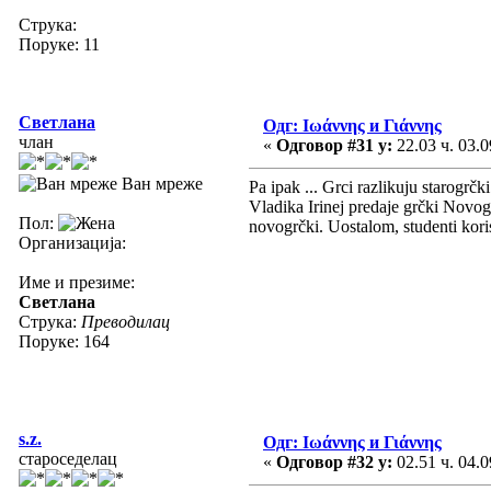
Струка:
Поруке: 11
Светлана
Одг: Ιωάννης и Γιάννης
члан
«
Одговор #31 у:
22.03 ч. 03.0
Ван мреже
Pa ipak ... Grci razlikuju starogr
Vladika Irinej predaje grčki Novoga
Пол:
novogrčki. Uostalom, studenti koris
Организација:
Име и презиме:
Светлана
Струка:
Преводилац
Поруке: 164
s.z.
Одг: Ιωάννης и Γιάννης
староседелац
«
Одговор #32 у:
02.51 ч. 04.0