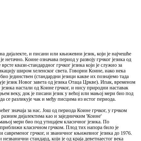
на дијалекте, и писани или књижевни језик, који је најчешће
е нетачно. Коине означава период у развоју грчког језика од
е врсте квази-стандардног грчког језика који је служио за
икацију широм хеленског света. Говорни Коине, иако нека
е био јединствен (стандардни језици какве их познајемо тада
кује језик Новог завета од језика Отаца Цркве). Ипак, временом
г језика настали од Коине грчког, и нису природни наставак
дњем веку, док је писани језик у већој или мањој мери био под
 да се разликује чак и међу писцима из истог периода.
ћег значаја за нас. Још од периода Коине грчког, у грчком
са разним дијалектима као и заједничким 'Коине'
и мањој мери био под утицајем класичног језика. По
 и приближи класичном грчком. Плод тих напора било је
и савременог грчког, и званичног књижевног језика до 1976.
 незванични стандард, који је од краја деветнаестог века