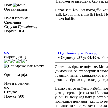
Напокон је завршена, бар век к
Пол:
Организација:
Danas se u ŝkoli uči novogrčki koji
jezik koji ih ima, a ima ih i jezik 
Име и презиме:
naveo Iraklion.
Светлана
Струка:
Преводилац
Поруке: 164
s.z.
Одг: Ιωάννης и Γιάννης
староседелац
«
Одговор #37 у:
04.43 ч. 05.0
Ван мреже
Светлана, бркате појмове. Мисл
'димотики' се 'старогрчи' и 'но
Организација:
граници између књижевног и на
_
језика и збрком која влада у т
Име и презиме:
s.z.
Надао сам се да ћемо избећи по
Струка:
_
развоја грчког језика од 18. в
Поруке: 900
у још 19. веку код њих је остао
последице незнања - као што ре
на ваше питање, морам прво да 