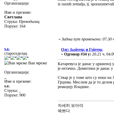
Организација:
iz raznih zemalja, tj. sporazumevali
Име и презиме:
Светлана
Струка:
Преводилац
Поруке: 164
«
Задњи пут промењено: 07.30 ч
s.z.
Одг: Ιωάννης и Γιάννης
староседелац
«
Одговор #34 у:
20.21 ч. 04.0
Ван мреже
Катаревуса је данас у црквеној 
је нетачно. Домитики је данас 
Организација:
_
Ствар је у томе што су неки на
Име и презиме:
Грцима. Мислим да је то делом 
s.z.
реакцију Владике.
Струка:
_
Поруке: 900
자세히 보아야
예쁘다