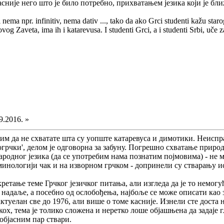
асније него што је било потребно, прихватањем језика који је бл
 nema npr. infinitiv, nema dativ ..., tako da ako Grci studenti kažu sta
Novog Zaveta, ima ih i katarevusa. I studenti Grci, a i studenti Srbi, uče 
9.2016. »
им да не схватате шта су уопште катаревуса и димотики. Неиспр
вогрчки', делом је одговорна за забуну. Погрешно схватање приро
родног језика (да се употребим нама познатим појмовима) - не 
ерминологији чак и на изворном грчком - допринели су стварању и
кретање теме Грчког језичког питања, али изгледа да је то немог
ека надаље, а посебно од ослобођења, најбоље се може описати ка
 актуелан све до 1976, али више о томе касније. Изнели сте доста 
кох, тема је толико сложена и неретко лоше објашњена да задаје 
објасним пар ствари.