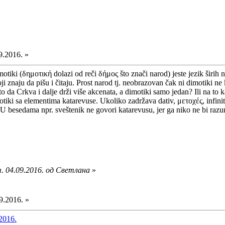
9.2016. »
Dimotiki (δημοτική dolazi od reči δήμος što znači narod) jeste jezik šir
ji znaju da pišu i čitaju. Prost narod tj. neobrazovan čak ni dimotiki ne
da Crkva i dalje drži više akcenata, a dimotiki samo jedan? Ili na to kak
otiki sa elementima katarevuse. Ukoliko zadržava dativ, μετοχές, infiniti
 besedama npr. sveštenik ne govori katarevusu, jer ga niko ne bi razum
. 04.09.2016. од Светлана
»
9.2016. »
2016.