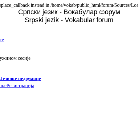
replace_callback instead in /home/vokab/public_html/forum/Sources/Loa
Српски језик - Вокабулар форум
Srpski jezik - Vokabular forum
те
.
дужином сесије
-
Језичке недоумице
ање
Регистрација