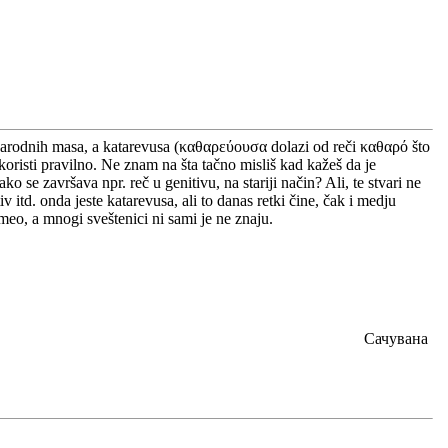
ih narodnih masa, a katarevusa (καθαρεύουσα dolazi od reči καθαρό što
 koristi pravilno. Ne znam na šta tačno misliš kad kažeš da je
o se završava npr. reč u genitivu, na stariji način? Ali, te stvari ne
v itd. onda jeste katarevusa, ali to danas retki čine, čak i medju
eo, a mnogi sveštenici ni sami je ne znaju.
Сачувана