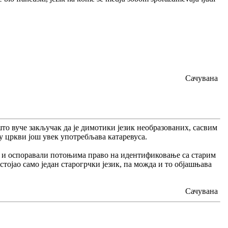
Сачувана
 што вуче закључак да је димотики језик необразованих, сасвим
 у цркви још увек употребљава катаревуса.
ка и оспоравали потоњима право на идентификовање са старим
стојао само један старогрчки језик, па можда и то објашњава
Сачувана