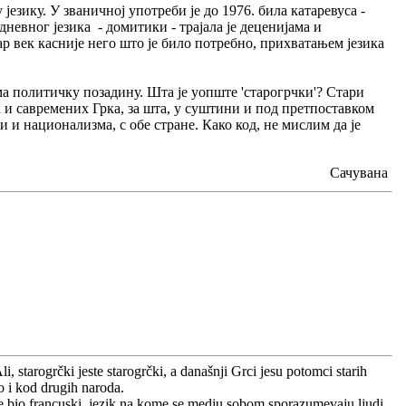
језику. У званичној употреби је до 1976. била катаревуса -
невног језика - домитики - трајала је деценијама и
ар век касније него што је било потребно, прихватањем језика
ма политичку позадину. Шта је уопште 'старогрчки'? Стари
 и савремених Грка, за шта, у суштини и под претпоставком
 и национализма, с обе стране. Како код, не мислим да је
Сачувана
i, starogrčki jeste starogrčki, a današnji Grci jesu potomci starih
o i kod drugih naroda.
e je bio francuski, jezik na kome se medju sobom sporazumevaju ljudi