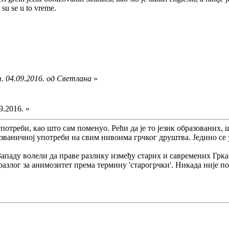
 su se u to vreme.
. 04.09.2016. од Светлана
»
9.2016. »
употреби, као што сам поменуо. Рећи да је то језик образованих,
у званичној употреби на свим нивоима грчког друштва. Једино се
 Западу волели да праве разлику између старих и савремених Гр
разлог за анимозитет према термину 'старогрчки'. Никада није по