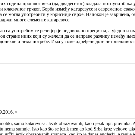
тих година прошлог века (да, двадесетог) владала потпуна збрка у 
 класичног грчког. Борба између катаревусе и савременог, свакод
а се могла употребити у корисније сврхе. Напокон је завршена, б
садржи многе елементе катаревусе.
ао са употребом те речи јер је недовољно прецизна, а уједно и и
од стране иних који су желели да се направе разлику између њих
донекле и нема потребе. Има у томе одређене дозе нетрпељивости
9.2016. »
imotiki, samo katarevusa. Jezik obrazovanih, kao i jezik npr. pravnika. Al
, tu nema sumnje. Isto kao što se jezik menjao kod Srba kroz vekove tak
i grčki jezik obrazovanih stranaca, kao što je danas engleski, a ranij