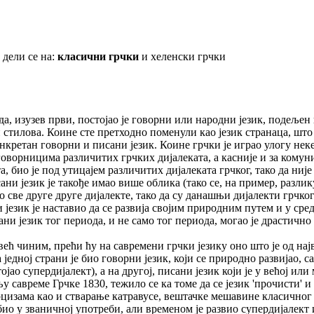
 дели се на:
класични грчки
и хеленски грчки
а, изузев први, постојао је говорни или народни језик, подељен 
стилова. Коине сте претходно поменули као језик странаца, што ј
и конкретан говорни и писани језик. Коине грчки је играо улогу нек
оворницима различитих грчких дијалеката, а касније и за комун
а, био је под утицајем различитих дијалеката грчког, тако да ниј
сани језик је такође имао више облика (тако се, на пример, разли
о све друге друге дијалекте, тако да су данашњи дијалекти грчко
 језик је наставио да се развија својим природним путем и у сре
ни језик тог периода, и не само тог периода, могао је драстично
ћ чиним, прећи ћу на савремени грчки језику оно што је од најве
а једној страни је био говорни језик, који се природно развијао, 
ојао супердијалект), а на другој, писани језик који је у већој ил
у савреме Грчке 1830, тежило се ка томе да се језик 'прочисти'
цизама као и стварање катравусе, вештачке мешавине класичног 
ио у званичној употреби, али временом је развио супердијалект и