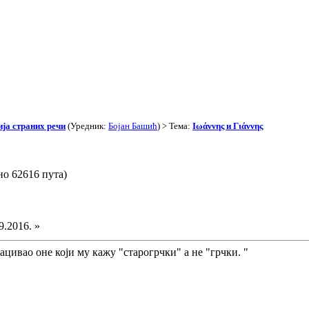
ја страних речи
(Уредник:
Бојан Башић
) > Тема:
Ιωάννης и Γιάννης
но 62616 пута)
9.2016. »
ацивао оне који му кажу "старогрчки" а не "грчки. "