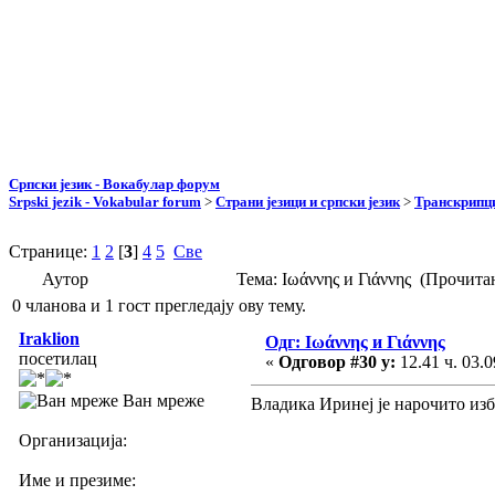
Српски језик - Вокабулар форум
Srpski jezik - Vokabular forum
>
Страни језици и српски језик
>
Транскрипци
Странице:
1
2
[
3
]
4
5
Све
Аутор
Тема: Ιωάννης и Γιάννης (Прочита
0 чланова и 1 гост прегледају ову тему.
Iraklion
Одг: Ιωάννης и Γιάννης
посетилац
«
Одговор #30 у:
12.41 ч. 03.0
Ван мреже
Владика Иринеј је нарочито изб
Организација:
Име и презиме: