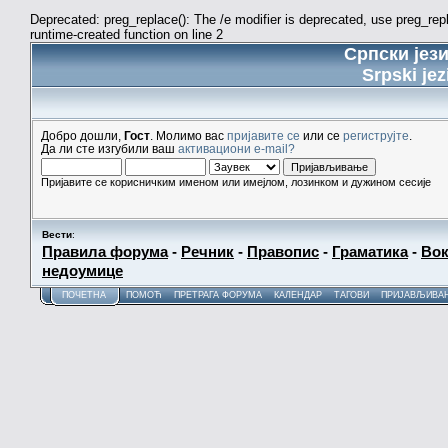
Deprecated: preg_replace(): The /e modifier is deprecated, use preg_re
runtime-created function on line 2
Српски јез
Srpski jez
Добро дошли,
Гост
. Молимо вас
пријавите се
или се
региструјте
.
Да ли сте изгубили ваш
активациони e-mail?
Пријавите се корисничким именом или имејлом, лозинком и дужином сесије
Вести
:
Правила форума
-
Речник
-
Правопис
-
Граматика
-
Вок
недоумице
ПОЧЕТНА
ПОМОЋ
ПРЕТРАГА ФОРУМА
КАЛЕНДАР
ТАГОВИ
ПРИЈАВЉИВА