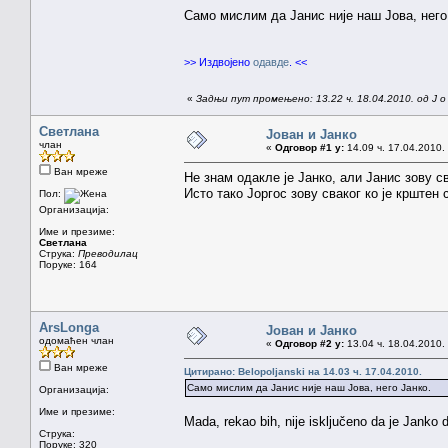
Само мислим да Јанис није наш Јова, него
>> Издвојено
одавде
. <<
«
Задњи пут промењено: 13.22 ч. 18.04.2010. од J o
Светлана
Јован и Јанко
члан
«
Одговор #1 у:
14.09 ч. 17.04.2010.
Ван мреже
Не знам одакле је Јанко, али Јанис зову 
Исто тако Јоргос зову сваког ко је крштен
Пол:
Организација:
Име и презиме:
Светлана
Струка:
Преводилац
Поруке: 164
ArsLonga
Јован и Јанко
одомаћен члан
«
Одговор #2 у:
13.04 ч. 18.04.2010.
Ван мреже
Цитирано: Belopoljanski на 14.03 ч. 17.04.2010.
Само мислим да Јанис није наш Јова, него Јанко.
Организација:
Име и презиме:
Mada, rekao bih, nije isključeno da je Janko
Струка:
Поруке: 320