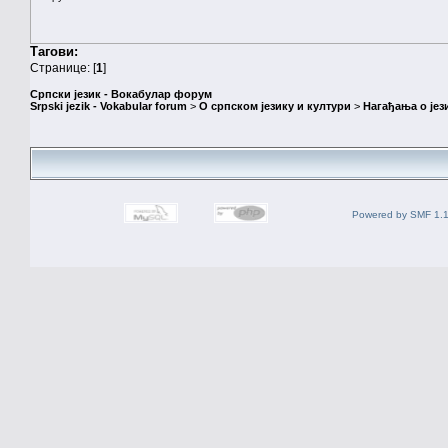
Тагови:
Странице: [
1
]
Српски језик - Вокабулар форум
Srpski jezik - Vokabular forum
>
О српском језику и култури
>
Нагађања о јез
Powered by SMF 1.