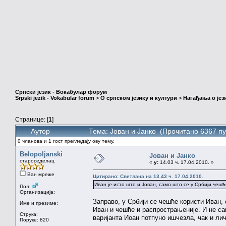
Српски језик - Вокабулар форум
Srpski jezik - Vokabular forum
>
О српском језику и култури
>
Нагађања о јез
Странице: [
1
]
Аутор
Тема: Јован и Јанко (Прочитано 6367 пу
0 чланова и 1 гост прегледају ову тему.
Belopoljanski
Јован и Јанко
староседелац
«
у:
14.03 ч. 17.04.2010. »
Ван мреже
Цитирано: Светлана на 13.43 ч. 17.04.2010.
Иван је исто што и Јован, само што се у Србији чешћ
Пол:
Организација:
Заправо, у Србији се чешће користи Иван, 
Име и презиме:
Иван и чешће и распрострањеније. И не са
Струка:
варијанта Иоан потпуно ишчезла, чак и лич
Поруке: 820