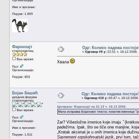
Организација:
Име и презиме:
Поруке: 1.865
Фаренхајт
Одг: Колико падежа постоји
староседелац
«
Одговор #9 у:
22.01 ч. 18.12.2006. 
Ван мреже
Хвала
Пол:
Организација:
Поруке: 803
Бојан Башић
Одг: Колико падежа постоји
уредник форума
«
Одговор #10 у:
00.47 ч. 19.12.2006.
староседелац
Цитирано: Фаренхајт на 21.13 ч. 18.12.2006.
Ван мреже
Мала исправка Бојановог текста: локатив именице "ра
Пол:
Организација:
Zar? Višesložne imenice koje imaju ̏ (kratko
padežima. Ipak, što se tiče one manjine, koja 
Име и презиме:
„Kratak akcenat je u onih imenica koje dužin
Поруке: 1.611
Savremeni srpskohrvatski jezik
, prvi tom, t