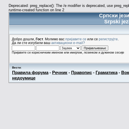
Deprecated: preg_replace(): The /e modifier is deprecated, use preg_re
runtime-created function on line 2
Српски јез
Srpski jez
Добро дошли,
Гост
. Молимо вас
пријавите се
или се
региструјте
.
Да ли сте изгубили ваш
активациони e-mail?
Пријавите се корисничким именом или имејлом, лозинком и дужином сесије
Вести
:
Правила форума
-
Речник
-
Правопис
-
Граматика
-
Вок
недоумице