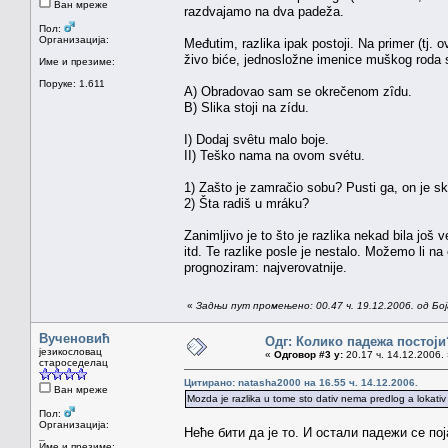
Ван мреже
razdvajamo na dva padeža.
Пол:
Организација:
Međutim, razlika ipak postoji. Na primer (tj. 
živo biće, jednosložne imenice muškog roda s 
Име и презиме:
Поруке: 1.611
A) Obradovao sam se okrečenom zȋdu.
B) Slika stoji na zídu.
I) Dodaj svȇtu malo boje.
II) Teško nama na ovom svétu.
1) Zašto je zamračio sobu? Pusti ga, on je s
2) Šta radiš u mráku?
Zanimljivo je to što je razlika nekad bila još 
itd. Te razlike posle je nestalo. Možemo li n
prognoziram: najverovatnije.
«
Задњи пут промењено: 00.47 ч. 19.12.2006. од Бо
Вученовић
Одг: Колико падежа постоји
језикословац
«
Одговор #3 у:
20.17 ч. 14.12.2006. 
староседелац
Цитирано: natasha2000 на 16.55 ч. 14.12.2006.
Ван мреже
Mozda je razlika u tome sto dativ nema predlog a lokativ
Пол:
Организација:
Неће бити да је то. И остали падежи се по
_
Име и презиме: