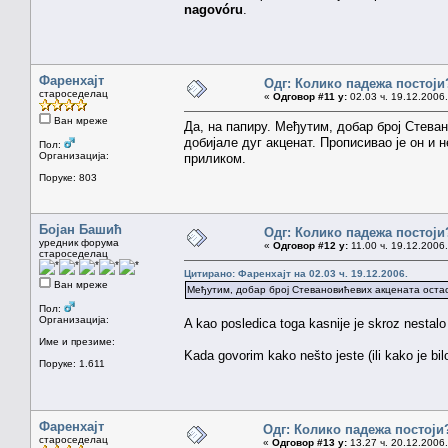
nagovóru
.
Фаренхајт
Одг: Колико падежа постоји
староседелац
«
Одговор #11 у:
02.03 ч. 19.12.2006.
Ван мреже
Да, на папиру. Међутим, добар број Стева
добијале дуг акценат. Прописивао је он и 
Пол:
Организација:
приликом.
Поруке: 803
Бојан Башић
Одг: Колико падежа постоји
уредник форума
«
Одговор #12 у:
11.00 ч. 19.12.2006.
староседелац
Цитирано: Фаренхајт на 02.03 ч. 19.12.2006.
Ван мреже
Међутим, добар број Стевановићевих акцената остао
Пол:
Организација:
A kao posledica toga kasnije je skroz nestalo 
Име и презиме:
Kada govorim kako nešto jeste (ili kako je bilo
Поруке: 1.611
Фаренхајт
Одг: Колико падежа постоји
староседелац
«
Одговор #13 у:
13.27 ч. 20.12.2006.