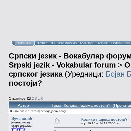
ПОЧЕТНА
ПОМОЋ
ПРЕТРАГА ФОРУМА
КАЛЕНДАР
ТАГОВИ
ПРИЈАВЉИВА
Српски језик - Вокабулар фору
Srpski jezik - Vokabular forum
>
О
српског језика
(Уредници:
Бојан 
постоји?
Странице: [
1
]
2
3
...
6
Аутор
Тема: Колико падежа постоји? (Прочита
0 чланова и 1 гост прегледају ову тему.
Вученовић
Колико падежа постоји?
језикословац
«
у:
16.16 ч. 14.12.2006. »
староседелац