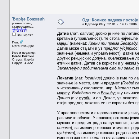
Ђорђе Божовић
Одг: Колико падежа постоји
језикословац
«
Одговор #6 у:
22.01 ч. 14.12.2006. 
староседелац
Датив
(лат.
dativus
) добио је име по лати
Ван мреже
кретања (управљеност), те стога најчешће
Пол:
мајци
!
(намена);
Крени ти према
Београду
Организација:
датив може стајати и уз предлог
у(с)пркос
Име и презиме:
значења (намена и управљеност), датив б
Đorđe Božović
других рекцијских допуна, обележавање ло
Струка:
lingvist
етички датив. Датив се користи и у неким
Поруке: 4.322
Захваљујући
родитељима
смо ми овако в
Локатив
(лат.
locativus
) добио је име по л
значење је место, али и предмет (
Гледај с
у исказивању околности, нпр.
Шетали смо
марту
, Видећемо се о
Божићу
; и у начин
Дошао је у
журби
, и сл. Дакле, уз локатив
стоји предлог, локатив се не користи без п
У прасловенском и старословенском језику
различите облике. У српскохрватском језик
мушког и средњег рода на сугласник,
-о
и
селима
), за именице женског и мушког ро
судијама
), за именице женског рода на су
именица женског рода на сугласник наста