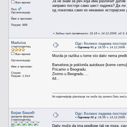
Ја не знам за реч која има различит датив
Ван мреже
заправо постоји само шест падежа? Да ли ј
Пол:
од локатива само из некаквих историјских
Организација:
_
Име и презиме:
Поруке: 889
«
Задњи пут промењено: 16.18 ч. 14.12.2006. од З. 
Maduixa
Одг: Колико падежа постоји
староседелац
«
Одговор #1 у:
16.55 ч. 14.12.2006. 
Ван мреже
Mozda je razlika u tome sto dativ nema predlo
Организација:
Barselona je poklonila autobuse (kome cemu)
Име и презиме:
Pricamo o Beogradu.
Струка:
Zivimo u Beogradu.....
Поруке: 1.014
itd...
Ni najtemeljnije planiranje ne može da zameni čistu sreć
Бојан Башић
Одг: Колико падежа постоји
уредник форума
«
Одговор #2 у:
18.56 ч. 14.12.2006. 
староседелац
Dativ može da ima predloge (ali ne mora, zavi