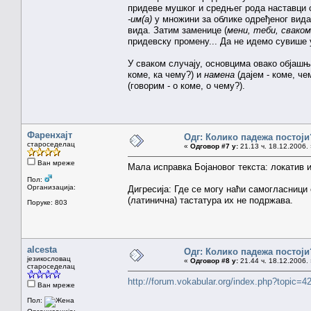
придеве мушког и средњег рода наставци
-им(а)
у множини за облике одређеног вида
вида. Затим заменице (
мени, теби, сваком
придевску промену... Да не идемо сувише
У сваком случају, основцима овако објашњ
коме, ка чему?) и
намена
(дајем - коме, че
(говорим - о коме, о чему?).
Фаренхајт
Одг: Колико падежа постоји
староседелац
«
Одговор #7 у:
21.13 ч. 18.12.2006. 
Ван мреже
Мала исправка Бојановог текста: локатив и
Пол:
Организација:
Дигресија: Где се могу наћи самогласници
(латинична) тастатура их не подржава.
Поруке: 803
alcesta
Одг: Колико падежа постоји
језикословац
«
Одговор #8 у:
21.44 ч. 18.12.2006. 
староседелац
http://forum.vokabular.org/index.php?topic=4
Ван мреже
Пол: