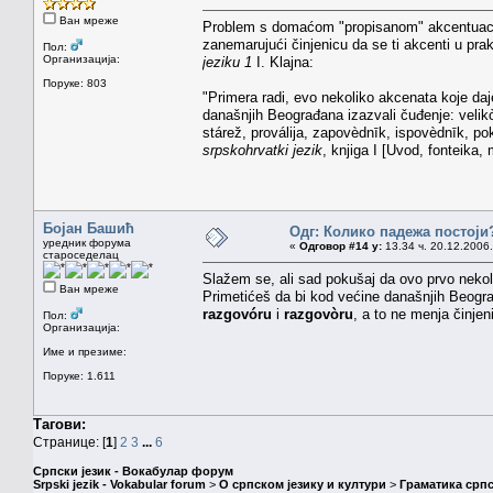
Ван мреже
Problem s domaćom "propisanom" akcentuacijo
zanemarujući činjenicu da se ti akcenti u pr
Пол:
Организација:
jeziku 1
I. Klajna:
Поруке: 803
"Primera radi, evo nekoliko akcenata koje daj
današnjih Beograđana izazvali čuđenje: velikò
stárež, proválija, zapovèdnīk, ispovèdnīk, po
srpskohrvatki jezik
, knjiga I [Uvod, fonteika,
Бојан Башић
Одг: Колико падежа постоји
уредник форума
«
Одговор #14 у:
13.34 ч. 20.12.2006.
староседелац
Slažem se, ali sad pokušaj da ovo prvo nekol
Ван мреже
Primetićeš da bi kod većine današnjih Beogra
razgovóru
i
razgovòru
, a to ne menja činjen
Пол:
Организација:
Име и презиме:
Поруке: 1.611
Тагови:
Странице: [
1
]
2
3
...
6
Српски језик - Вокабулар форум
Srpski jezik - Vokabular forum
>
О српском језику и култури
>
Граматика српс