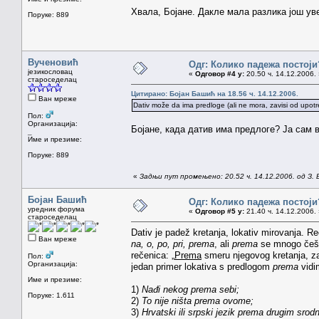
Хвала, Бојане. Дакле мала разлика још уве
Поруке: 889
Вученовић
Одг: Колико падежа постоји
језикословац
«
Одговор #4 у:
20.50 ч. 14.12.2006. 
староседелац
Цитирано: Бојан Башић на 18.56 ч. 14.12.2006.
Ван мреже
Dativ može da ima predloge (ali ne mora, zavisi od upot
Пол:
Организација:
Бојане, када датив има предлоге? Ја сам 
_
Име и презиме:
Поруке: 889
«
Задњи пут промењено: 20.52 ч. 14.12.2006. од З. 
Бојан Башић
Одг: Колико падежа постоји
уредник форума
«
Одговор #5 у:
21.40 ч. 14.12.2006. 
староседелац
Dativ je padež kretanja, lokativ mirovanja. R
Ван мреже
na, o, po, pri, prema
, ali
prema
se mnogo češće
rečenica: „
Prema
smeru njegovog kretanja, z
Пол:
Организација:
jedan primer lokativa s predlogom
prema
vidi
Име и презиме:
1)
Nađi nekog prema sebi;
Поруке: 1.611
2)
To nije ništa prema ovome;
3)
Hrvatski ili srpski jezik prema drugim srod