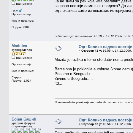
Ја не знам за реч која има различит датив
Ван мреже
заправо постоји само шест падежа? Да ли ј
од локатива само из некаквих историјских
Пол:
Организација:
_
Име и презиме:
Поруке: 889
«
Задњи пут промењено: 16.18 ч. 14.12.2006. од З. 
Maduixa
Одг: Колико падежа постоји
староседелац
«
Одговор #1 у:
16.55 ч. 14.12.2006. 
Ван мреже
Mozda je razlika u tome sto dativ nema predlo
Организација:
Barselona je poklonila autobuse (kome cemu)
Име и презиме:
Pricamo o Beogradu.
Струка:
Zivimo u Beogradu.....
Поруке: 1.014
itd...
Ni najtemeljnije planiranje ne može da zameni čistu sreć
Бојан Башић
Одг: Колико падежа постоји
уредник форума
«
Одговор #2 у:
18.56 ч. 14.12.2006. 
староседелац
Dativ može da ima predloge (ali ne mora, zavi