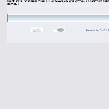
Srpski jezik - Vokabular forum
>
О српском језику и култури
>
Граматика српс
постоји?
Powered by SMF 1.