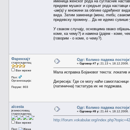
именица женског рода на сугласник наста
придеве мушког и средњег рода наставци
-им(а)
у множини за облике одређеног вида
вида. Затим заменице (
мени, теби, сваком
придевску промену... Да не идемо сувише
У сваком случају, основцима овако објашњ
коме, ка чему?) и
намена
(дајем - коме, че
(говорим - о коме, о чему?).
Фаренхајт
Одг: Колико падежа постоји
староседелац
«
Одговор #7 у:
21.13 ч. 18.12.2006. 
Ван мреже
Мала исправка Бојановог текста: локатив и
Пол:
Организација:
Дигресија: Где се могу наћи самогласници
(латинична) тастатура их не подржава.
Поруке: 803
alcesta
Одг: Колико падежа постоји
језикословац
«
Одговор #8 у:
21.44 ч. 18.12.2006. 
староседелац
http://forum.vokabular.org/index.php?topic=4
Ван мреже
Пол: