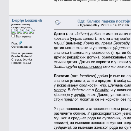
Ђорђе Божовић
Одг: Колико падежа постоји
језикословац
«
Одговор #6 у:
22.01 ч. 14.12.2006. 
староседелац
Датив
(лат.
dativus
) добио је име по лати
Ван мреже
кретања (управљеност), те стога најчешће
мајци
!
(намена);
Крени ти према
Београду
Пол:
Организација:
датив може стајати и уз предлог
у(с)пркос
значења (намена и управљеност), датив б
Име и презиме:
Đorđe Božović
других рекцијских допуна, обележавање ло
Струка:
lingvist
етички датив. Датив се користи и у неким
Поруке: 4.322
Захваљујући
родитељима
смо ми овако в
Локатив
(лат.
locativus
) добио је име по л
значење је место, али и предмет (
Гледај с
у исказивању околности, нпр.
Шетали смо
марту
, Видећемо се о
Божићу
; и у начин
Дошао је у
журби
, и сл. Дакле, уз локатив
стоји предлог, локатив се не користи без п
У прасловенском и старословенском језику
различите облике. У српскохрватском језик
мушког и средњег рода на сугласник,
-о
и
селима
), за именице женског и мушког ро
судијама
), за именице женског рода на су