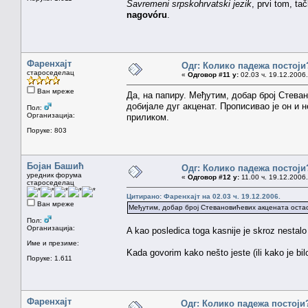
Savremeni srpskohrvatski jezik
, prvi tom, t
nagovóru
.
Фаренхајт
Одг: Колико падежа постоји
староседелац
«
Одговор #11 у:
02.03 ч. 19.12.2006.
Ван мреже
Да, на папиру. Међутим, добар број Стева
добијале дуг акценат. Прописивао је он и 
Пол:
Организација:
приликом.
Поруке: 803
Бојан Башић
Одг: Колико падежа постоји
уредник форума
«
Одговор #12 у:
11.00 ч. 19.12.2006.
староседелац
Цитирано: Фаренхајт на 02.03 ч. 19.12.2006.
Ван мреже
Међутим, добар број Стевановићевих акцената остао
Пол:
Организација:
A kao posledica toga kasnije je skroz nestalo 
Име и презиме:
Kada govorim kako nešto jeste (ili kako je bilo
Поруке: 1.611
Фаренхајт
Одг: Колико падежа постоји