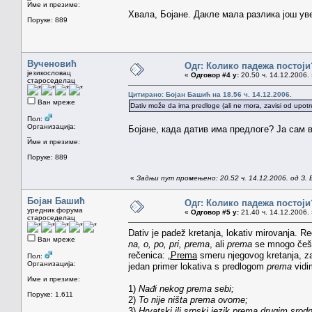
Име и презиме:
Хвала, Бојане. Дакле мала разлика још уве
Поруке: 889
Вученовић
Одг: Колико падежа постоји
језикословац
«
Одговор #4 у:
20.50 ч. 14.12.2006. 
староседелац
Цитирано: Бојан Башић на 18.56 ч. 14.12.2006.
Ван мреже
Dativ može da ima predloge (ali ne mora, zavisi od upot
Пол:
Организација:
Бојане, када датив има предлоге? Ја сам 
_
Име и презиме:
Поруке: 889
«
Задњи пут промењено: 20.52 ч. 14.12.2006. од З. 
Бојан Башић
Одг: Колико падежа постоји
уредник форума
«
Одговор #5 у:
21.40 ч. 14.12.2006. 
староседелац
Dativ je padež kretanja, lokativ mirovanja. R
Ван мреже
na, o, po, pri, prema
, ali
prema
se mnogo češće
rečenica: „
Prema
smeru njegovog kretanja, z
Пол:
Организација:
jedan primer lokativa s predlogom
prema
vidi
Име и презиме:
1)
Nađi nekog prema sebi;
Поруке: 1.611
2)
To nije ništa prema ovome;
3)
Hrvatski ili srpski jezik prema drugim srod