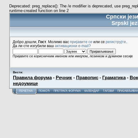
Deprecated: preg_replace(): The /e modifier is deprecated, use preg_re
runtime-created function on line 2
Српски јез
Srpski jez
Добро дошли,
Гост
. Молимо вас
пријавите се
или се
региструјте
.
Да ли сте изгубили ваш
активациони e-mail?
Пријавите се корисничким именом или имејлом, лозинком и дужином сесије
Вести
:
Правила форума
-
Речник
-
Правопис
-
Граматика
-
Вок
недоумице
ПОЧЕТНА
ПОМОЋ
ПРЕТРАГА ФОРУМА
КАЛЕНДАР
ТАГОВИ
ПРИЈАВЉИВА