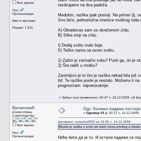
Ван мреже
razdvajamo na dva padeža.
Пол:
Организација:
Međutim, razlika ipak postoji. Na primer (tj. 
živo biće, jednosložne imenice muškog roda s 
Име и презиме:
Поруке: 1.611
A) Obradovao sam se okrečenom zȋdu.
B) Slika stoji na zídu.
I) Dodaj svȇtu malo boje.
II) Teško nama na ovom svétu.
1) Zašto je zamračio sobu? Pusti ga, on je s
2) Šta radiš u mráku?
Zanimljivo je to što je razlika nekad bila još 
itd. Te razlike posle je nestalo. Možemo li n
prognoziram: najverovatnije.
«
Задњи пут промењено: 00.47 ч. 19.12.2006. од Бо
Вученовић
Одг: Колико падежа постоји
језикословац
«
Одговор #3 у:
20.17 ч. 14.12.2006. 
староседелац
Цитирано: natasha2000 на 16.55 ч. 14.12.2006.
Ван мреже
Mozda je razlika u tome sto dativ nema predlog a lokativ
Пол:
Организација:
Неће бити да је то. И остали падежи се по
_