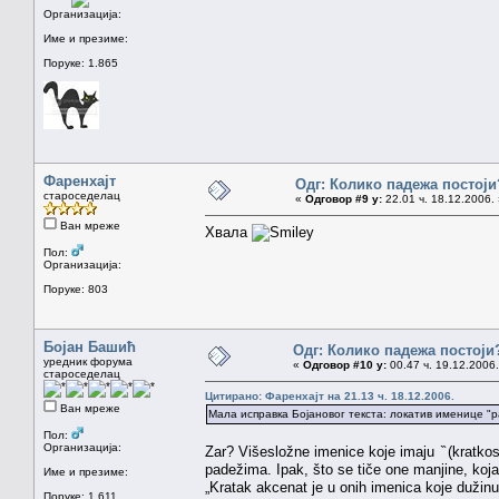
Организација:
Име и презиме:
Поруке: 1.865
Фаренхајт
Одг: Колико падежа постоји
староседелац
«
Одговор #9 у:
22.01 ч. 18.12.2006. 
Ван мреже
Хвала
Пол:
Организација:
Поруке: 803
Бојан Башић
Одг: Колико падежа постоји
уредник форума
«
Одговор #10 у:
00.47 ч. 19.12.2006.
староседелац
Цитирано: Фаренхајт на 21.13 ч. 18.12.2006.
Ван мреже
Мала исправка Бојановог текста: локатив именице "ра
Пол:
Организација:
Zar? Višesložne imenice koje imaju ̏ (kratko
padežima. Ipak, što se tiče one manjine, koja 
Име и презиме:
„Kratak akcenat je u onih imenica koje dužin
Поруке: 1.611