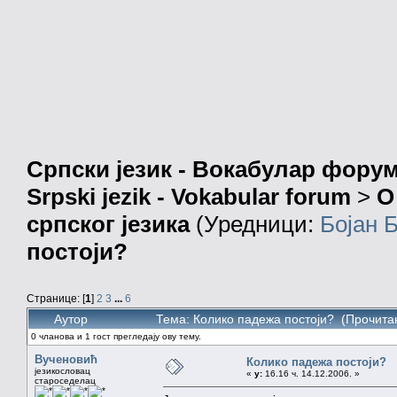
Српски језик - Вокабулар фору
Srpski jezik - Vokabular forum
>
О
српског језика
(Уредници:
Бојан 
постоји?
Странице: [
1
]
2
3
...
6
Аутор
Тема: Колико падежа постоји? (Прочита
0 чланова и 1 гост прегледају ову тему.
Вученовић
Колико падежа постоји?
језикословац
«
у:
16.16 ч. 14.12.2006. »
староседелац