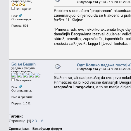
староседелац
«
Одговор #13 у:
13.27 ч. 20.12.2006.
Ван мреже
Problem s domaćom "propisanom" akcentuacijo
zanemarujući činjenicu da se ti akcenti u pr
Пол:
Организација:
jeziku 1
I. Klajna:
Поруке: 803
"Primera radi, evo nekoliko akcenata koje daj
današnjih Beograđana izazvali čuđenje: velikò
stárež, proválija, zapovèdnīk, ispovèdnīk, po
srpskohrvatki jezik
, knjiga I [Uvod, fonteika,
Бојан Башић
Одг: Колико падежа постоји
уредник форума
«
Одговор #14 у:
13.34 ч. 20.12.2006.
староседелац
Slažem se, ali sad pokušaj da ovo prvo nekol
Ван мреже
Primetićeš da bi kod većine današnjih Beogra
razgovóru
i
razgovòru
, a to ne menja činjen
Пол:
Организација:
Име и презиме:
Поруке: 1.611
Тагови:
Странице: [
1
]
2
3
...
6
Српски језик - Вокабулар форум