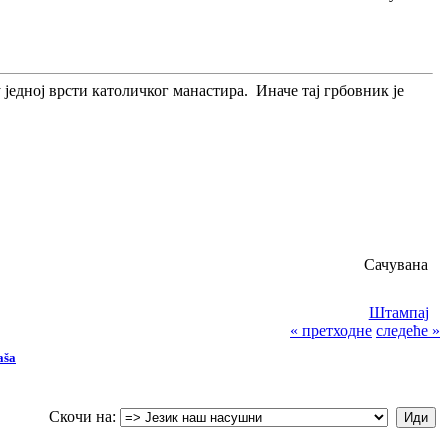
 једној врсти католичког манастира. Иначе тај грбовник је
Сачувана
Штампај
« претходне
следеће »
aša
Скочи на: