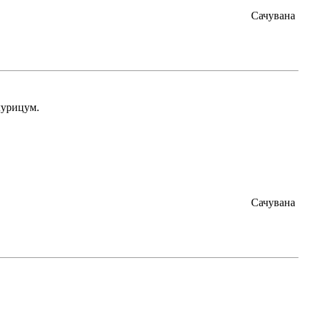
Сачувана
ллyрицум.
Сачувана