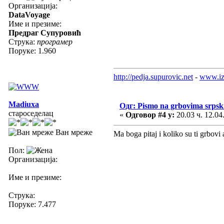
Организација:
DataVoyage
Име и презиме:
Предраг Супуровић
Струка:
програмер
Поруке: 1.960
http://pedja.supurovic.net
-
www.iz
Madiuxa
Одг: Pismo na grbovima srpski
староседелац
«
Одговор #4 у:
20.03 ч. 12.04
Ван мреже
Ma boga pitaj i koliko su ti grbovi 
Пол:
Организација:
Име и презиме:
Струка:
Поруке: 7.477