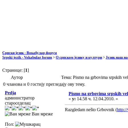
Српски језик - Вокабулар форум
Srpski jezik - Vokabular forum
>
О српском језику и култури
>
Језик наш н
Странице: [
1
]
Аутор
Тема: Pismo na grbovima srpskih v
0 чланова и 0 гостију прегледају ову тему.
Pedja
Pismo na grbovima srpskih vel
администратор
«
у:
14.58 ч. 12.04.2010. »
староседелац
Razgledam nešto Grbovnik (
http:/
Ван мреже
Пол: