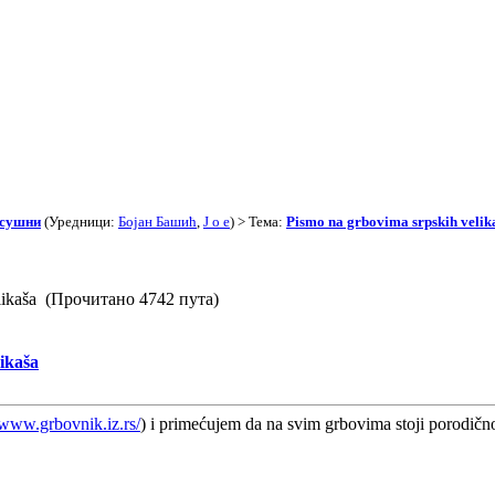
асушни
(Уредници:
Бојан Башић
,
J o e
) > Тема:
Pismo na grbovima srpskih velik
elikaša (Прочитано 4742 пута)
ikaša
/www.grbovnik.iz.rs/
) i primećujem da na svim grbovima stoji porodično