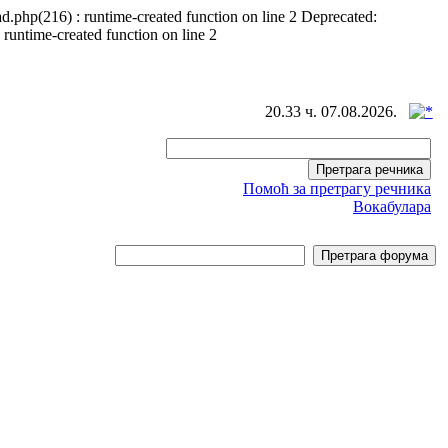
d.php(216) : runtime-created function on line 2 Deprecated:
 runtime-created function on line 2
20.33 ч. 07.08.2026.
Помоћ за претрагу речника
Вокабулара