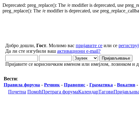
Deprecated: preg_replace(): The /e modifier is deprecated, use preg_
preg_replace(): The /e modifier is deprecated, use preg_replace_call
Добро дошли,
Гост
. Молимо вас
пријавите се
или се
региструј
Да ли сте изгубили ваш
активациони e-mail?
Пријавите се корисничким именом или имејлом, лозинком и 
Вести
:
Правила форума
-
Речник
-
Правопис
-
Граматика
-
Вокатив
Почетна
Помоћ
Претрага форума
Календар
Тагови
Пријављив