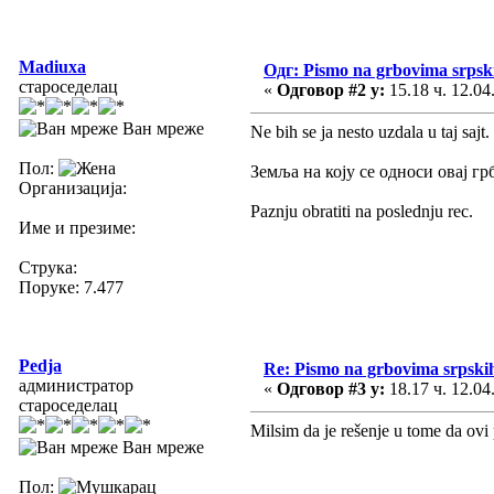
Madiuxa
Одг: Pismo na grbovima srpski
староседелац
«
Одговор #2 у:
15.18 ч. 12.04
Ван мреже
Ne bih se ja nesto uzdala u taj sajt.
Пол:
Земља на коју се односи овај гр
Организација:
Paznju obratiti na poslednju rec.
Име и презиме:
Струка:
Поруке: 7.477
Pedja
Re: Pismo na grbovima srpskih
администратор
«
Одговор #3 у:
18.17 ч. 12.04
староседелац
Milsim da je rešenje u tome da ovi p
Ван мреже
Пол: