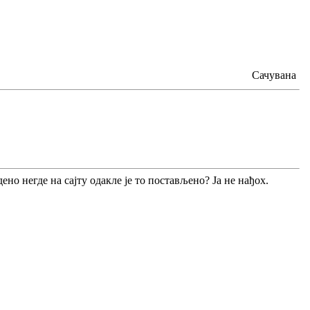
Сачувана
но негде на сајту одакле је то постављено? Ја не нађох.