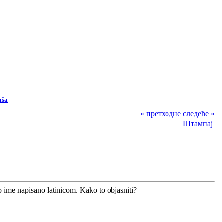
aša
« претходне
следеће »
Штампај
 ime napisano latinicom. Kako to objasniti?