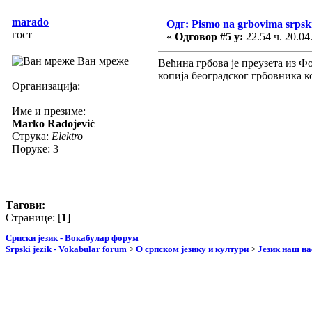
marado
Одг: Pismo na grbovima srpski
гост
«
Одговор #5 у:
22.54 ч. 20.04
Ван мреже
Већина грбова је преузета из Ф
копија београдског грбовника к
Организација:
Име и презиме:
Marko Radojević
Струка:
Elektro
Поруке: 3
Тагови:
Странице: [
1
]
Српски језик - Вокабулар форум
Srpski jezik - Vokabular forum
>
О српском језику и култури
>
Језик наш н