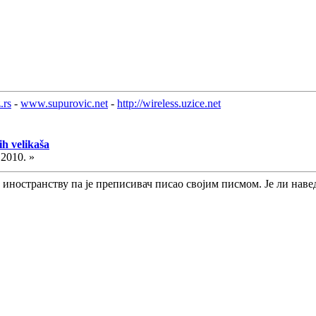
.rs
-
www.supurovic.net
-
http://wireless.uzice.net
h velikaša
.2010. »
иностранству па је преписивач писао својим писмом. Је ли наведе