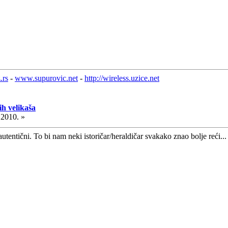
.rs
-
www.supurovic.net
-
http://wireless.uzice.net
h velikaša
.2010. »
autentični. To bi nam neki istoričar/heraldičar svakako znao bolje reći...