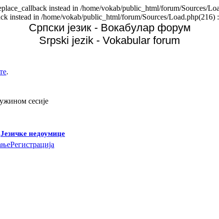
replace_callback instead in /home/vokab/public_html/forum/Sources/Loa
back instead in /home/vokab/public_html/forum/Sources/Load.php(216) :
Српски језик - Вокабулар форум
Srpski jezik - Vokabular forum
те
.
дужином сесије
-
Језичке недоумице
ање
Регистрација