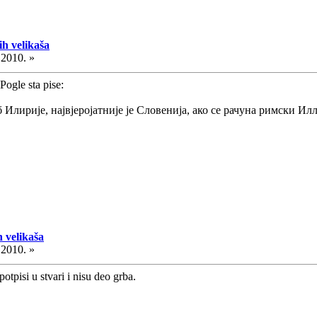
h velikaša
.2010. »
 Pogle sta pise:
б Илирије, највјеројатније је Словенија, ако се рачуна римски И
 velikaša
.2010. »
otpisi u stvari i nisu deo grba.