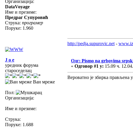
Организација:
DataVoyage
Име и презиме:
Предраг Супуровић
Струка:
програмер
Поруке: 1.960
http://pedja.supurovic.net
-
www.iz
J o e
Одг: Pismo na grbovima srpski
уредник форума
«
Одговор #1 у:
15.09 ч. 12.04
староседелац
Вероватно је збирка прављена у 
Ван мреже
Пол:
Организација:
Име и презиме:
Струка:
Поруке: 1.688