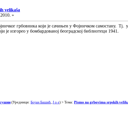
h velikaša
.2010. »
ојничког грбовника који је сачињен у Фојничком самостану. Тј. у
оји је изгорео у бомбардованој београдској библиотеци 1941.
асушни
(Уредници:
Бојан Башић
,
J o e
) > Тема:
Pismo na grbovima srpskih velik