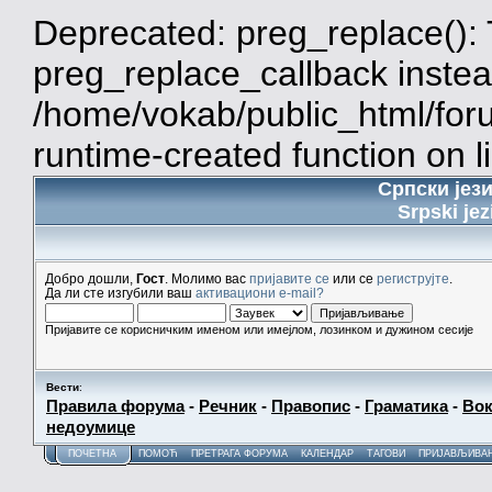
Deprecated: preg_replace(): 
preg_replace_callback instea
/home/vokab/public_html/for
runtime-created function on l
Српски јез
Srpski jez
Добро дошли,
Гост
. Молимо вас
пријавите се
или се
региструјте
.
Да ли сте изгубили ваш
активациони e-mail?
Пријавите се корисничким именом или имејлом, лозинком и дужином сесије
Вести
:
Правила форума
-
Речник
-
Правопис
-
Граматика
-
Вок
недоумице
ПОЧЕТНА
ПОМОЋ
ПРЕТРАГА ФОРУМА
КАЛЕНДАР
ТАГОВИ
ПРИЈАВЉИВА