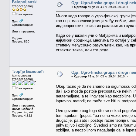
Belopoljanski
Одг: Ugro-finska grupa i drugi nei
староседелац
«
Одговор #8 у:
01.41 ч. 29.04.2010. »
Ван мреже
Многи када говоре о угро-финској групи је
као нпр. словенски језици међу собом, или 
Пол:
Организација:
индоевропских језика из различитих група
Име и презиме:
Када се у школи учи о Мађарима и мађарско
Струка:
најближи сродници, многима то остаје у се
Поруке: 820
степену међусобно разумљиви, као, на прим
егзактно таква, али тог реда.
Ђорђе Божовић
Одг: Ugro-finska grupa i drugi nei
језикословац
«
Одговор #9 у:
04.05 ч. 29.04.2010. »
староседелац
Okej, tačno je da ne znamo sa sigurnošću odak
Ван мреже
da i ako možda postoje pretpostavke nekih ling
Пол:
neutemeljene, a te lingviste kao neozbiljne. U
Организација:
ispravnoj metodi; ne može sve biti ni pretpos
Име и презиме:
Đorđe Božović
Ovo govorim zbog toga što se nekad pogrešn
Струка:
lingvist
tom isprikom (poput: "pa nema veze, ovo je s
Поруке: 4.322
drugačije, pa zato i postoje razne teorije u n
prihvatljivo i ozbiljno. Svedoci smo na forumu
ozbiljna, a neozbiljnom nagađanju da je lupet