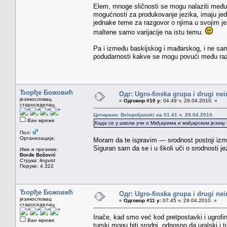
Elem, mnoge sličnosti se mogu nalaziti među r
mogućnosti za produkovanje jezika, imaju jed
jednake teme za razgovor o njima u svojim jezi
maltene samo varijacije na istu temu.
Pa i između baskijskog i mađarskog, i ne sam
podudarnosti kakve se mogu povući među razn
Ђорђе Божовић
Одг: Ugro-finska grupa i drugi nei
језикословац
«
Одговор #10 у:
04.49 ч. 29.04.2010. »
староседелац
Цитирано: Belopoljanski на 01.41 ч. 29.04.2010.
Ван мреже
Када се у школи учи о Мађарима и мађарском језику к
Пол:
Организација:
Moram da te ispravim — srodnost postoji izme
Siguran sam da se i u školi uči o srodnosti je
Име и презиме:
Đorđe Božović
Струка:
lingvist
Поруке: 4.322
Ђорђе Божовић
Одг: Ugro-finska grupa i drugi nei
језикословац
«
Одговор #11 у:
07.45 ч. 29.04.2010. »
староседелац
Inače, kad smo već kod pretpostavki i ugrofi
Ван мреже
turski mogu biti srodni, odnosno da uralski i t