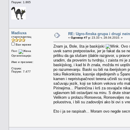
Поруке: 1.865
Madiuxa
RE: Ugro-finska grupa i drugi nei
староседелац
«
Одговор #7 у:
23.33 ч. 28.04.2010. »
Ван мреже
Znam ja, Đole, šta je baskijski
. Ovo 
uvek samo pretpostavke, jer je fakat da se ne 
Пол:
priliku da ga slušam (dakle razgovor, u prav
Организација:
uradim, da proverim tu tvrdnju, i zaista mi 
Име и презиме:
baskijskog, i kad bi ih znala, možda mi uopšte 
Струка:
po razumevanju. Baski su bili na iberijskom p
Поруке: 7.477
toku Rekonkiste, kasnije objedinjenih u Špance
kamen i nepristupačnost terena učinili su svoj
sačuvaju jezik, koji se tokom vekova vrlo mal
Pirinejima... Planinčina i krš za osvajače nika
uglavnom bili ostavljani na miru. S drute stra
Velikom u prolazu Ronsevoa, Ronsevaljes na 
poluostrva, i bili su zadovoljni ako bi ovi s v
Eto i ja se raspisah... Moram ovo negde secnu