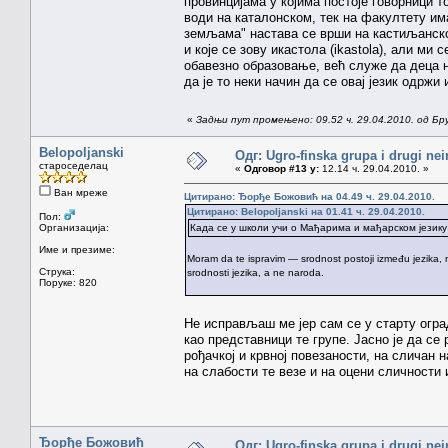
провинцијама у којима постоје говорници т
води на каталонском, тек на факултету им
земљама" настава се врши на кастиљанском
и које се зову икастола (ikastola), али ми
обавезно образовање, већ служе да деца н
да је то неки начин да се овај језик одржи 
«
Задњи пут промењено: 09.52 ч. 29.04.2010. од Бр
Belopoljanski
Одг: Ugro-finska grupa i drugi nei
староседелац
«
Одговор #13 у:
12.14 ч. 29.04.2010. »
Ван мреже
Цитирано: Ђорђе Божовић на 04.49 ч. 29.04.2010.
Цитирано: Belopoljanski на 01.41 ч. 29.04.2010.
Пол:
Организација:
Када се у школи учи о Мађарима и мађарском језику 
Име и презиме:
Moram da te ispravim — srodnost postoji između jezika, n
Струка:
srodnosti jezika, a ne naroda.
Поруке: 820
Не исправљаш ме јер сам се у старту огр
као представници те групе. Јасно је да се
рођачкој и крвној повезаности, на сличан
на слабости те везе и на оцени сличности
Ђорђе Божовић
Одг: Ugro-finska grupa i drugi nei