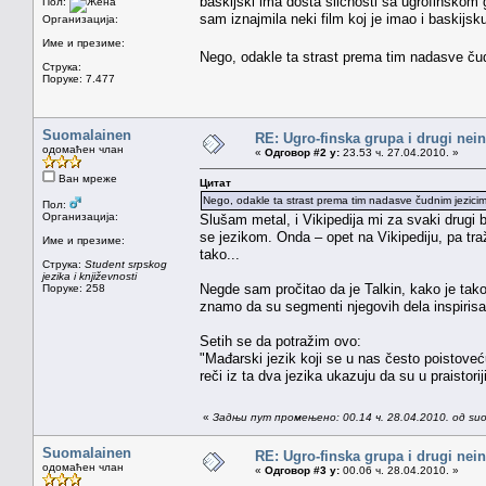
baskijski ima dosta sličnosti sa ugrofinsko
Пол:
sam iznajmila neki film koj je imao i baskijsk
Организација:
Име и презиме:
Nego, odakle ta strast prema tim nadasve č
Струка:
Поруке: 7.477
Suomalainen
RE: Ugro-finska grupa i drugi nei
одомаћен члан
«
Одговор #2 у:
23.53 ч. 27.04.2010. »
Ван мреже
Цитат
Nego, odakle ta strast prema tim nadasve čudnim jezici
Пол:
Организација:
Slušam metal, i Vikipedija mi za svaki drugi
se jezikom. Onda – opet na Vikipediju, pa traži
Име и презиме:
tako...
Струка:
Student srpskog
jezika i književnosti
Negde sam pročitao da je Talkin, kako je tako
Поруке: 258
znamo da su segmenti njegovih dela inspirisan
Setih se da potražim ovo:
"Mađarski jezik koji se u nas često poistove
reči iz ta dva jezika ukazuju da su u praistorij
«
Задњи пут промењено: 00.14 ч. 28.04.2010. од su
Suomalainen
RE: Ugro-finska grupa i drugi nei
одомаћен члан
«
Одговор #3 у:
00.06 ч. 28.04.2010. »