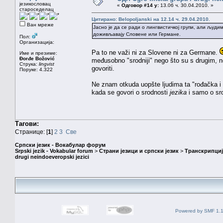
језикословац
«
Одговор #14 у:
13.06 ч. 30.04.2010. »
староседелац
Цитирано: Belopoljanski на 12.14 ч. 29.04.2010.
Ван мреже
Јасно је да се ради о лингвистичкој групи, али људим
доживљавају Словене или Германе.
Пол:
Организација:
Pa to ne važi ni za Slovene ni za Germane.
Име и презиме:
Đorđe Božović
međusobno "srodniji" nego što su s drugim,
Струка:
lingvist
govoriti.
Поруке: 4.322
Ne znam otkuda uopšte ljudima ta "rođačka i 
kada se govori o srodnosti
jezika
i samo o sro
Тагови:
Странице: [
1
]
2
3
Све
Српски језик - Вокабулар форум
Srpski jezik - Vokabular forum
>
Страни језици и српски језик
>
Транскрипциј
drugi neindoeveropski jezici
Powered by SMF 1.