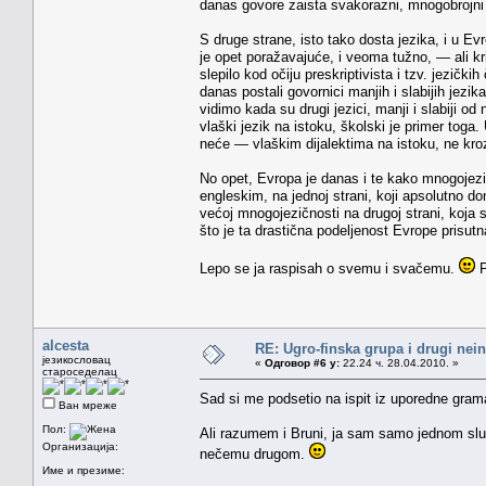
danas govore zaista svakorazni, mnogobrojni 
S druge strane, isto tako dosta jezika, i u Evr
je opet poražavajuće, i veoma tužno, — ali kri
slepilo kod očiju preskriptivista i tzv. jezič
danas postali govornici manjih i slabijih jezi
vidimo kada su drugi jezici, manji i slabiji od
vlaški jezik na istoku, školski je primer toga
neće — vlaškim dijalektima na istoku, ne kro
No opet, Evropa je danas i te kako mnogojezič
engleskim, na jednoj strani, koji apsolutno do
većoj mnogojezičnosti na drugoj strani, koja se
što je ta drastična podeljenost Evrope prisutna i
Lepo se ja raspisah o svemu i svačemu.
P
alcesta
RE: Ugro-finska grupa i drugi nei
језикословац
«
Одговор #6 у:
22.24 ч. 28.04.2010. »
староседелац
Sad si me podsetio na ispit iz uporedne gram
Ван мреже
Пол:
Ali razumem i Bruni, ja sam samo jednom sluša
Организација:
nečemu drugom.
Име и презиме: