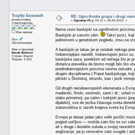
Ђорђе Божовић
RE: Ugro-finska grupa i drugi nei
језикословац
«
Одговор #5 у:
04.11 ч. 28.04.2010. »
староседелац
Nema veze baskijski sa ugrofinskim jezicima
Ван мреже
Baskijski je sasvim sâm.
Takvi jezici, koj
Пол:
jedinstveni u genetskom pogledu, zovu se izol
Организација:
A baskijski je takav jer je ostatak nekoga pre
Име и презиме:
Đorđe Božović
Indoevropljani naselili. Indoevropski jezici su
Струка:
lingvist
baskijska oaza, poreklom od nečega što je pr
Поруке: 4.322
distanca prevelika da bismo mogli bilo što utv
predindoevropskim jezicima veoma oskudni, 
drugim disciplinama.) Poput baskijskoga, koji j
piktski u Škotskoj, etrurski, kao i jezik minojs
Od drugih neindoevropskih elemenata u Evropi, 
mađarski, finski, estonski, sami i dr.; usled
slabo primetno), pa zatim i turkijski jezici (p
dijalekti), sve do jezika čitavoga sveta donet
stanovništva iz raznih krajeva sveta ka Evrop
Evropa je danas jedan jako velik jezički mozai
pogled uočljivo — možda zato što se svi zabul
ali s druge i donekle suluda u svojoj neurotič
anglizacije, pa ju verovatno zato svugde i u