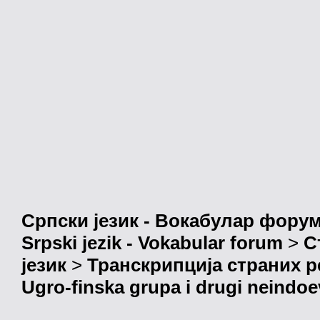
Српски језик - Вокабулар фору
Srpski jezik - Vokabular forum
>
С
језик
>
Транскрипција страних р
Ugro-finska grupa i drugi neindoev