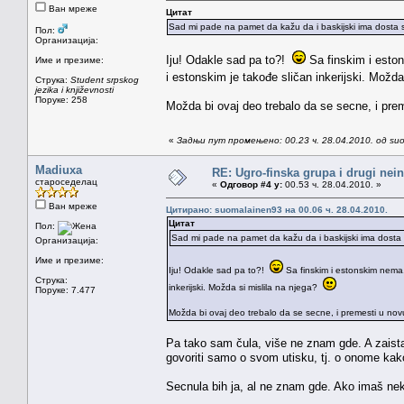
Ван мреже
Цитат
Sad mi pade na pamet da kažu da i baskijski ima dosta s
Пол:
Организација:
Iju! Odakle sad pa to?!
Sa finskim i eston
Име и презиме:
i estonskim je takođe sličan inkerijski. Možd
Струка:
Student srpskog
jezika i književnosti
Поруке: 258
Možda bi ovaj deo trebalo da se secne, i pre
«
Задњи пут промењено: 00.23 ч. 28.04.2010. од su
Madiuxa
RE: Ugro-finska grupa i drugi nei
староседелац
«
Одговор #4 у:
00.53 ч. 28.04.2010. »
Ван мреже
Цитирано: suomalainen93 на 00.06 ч. 28.04.2010.
Цитат
Пол:
Sad mi pade na pamet da kažu da i baskijski ima dosta 
Организација:
Име и презиме:
Iju! Odakle sad pa to?!
Sa finskim i estonskim nema. 
Струка:
inkerijski. Možda si mislila na njega?
Поруке: 7.477
Možda bi ovaj deo trebalo da se secne, i premesti u nov
Pa tako sam čula, više ne znam gde. A zaist
govoriti samo o svom utisku, tj. o onome kak
Secnula bih ja, al ne znam gde. Ako imaš nek