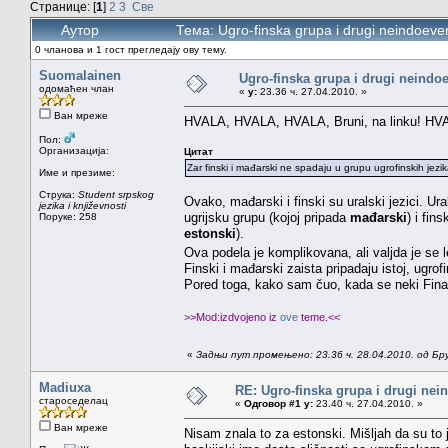
Странице: [
1
]
2
3
Све
Аутор
Тема: Ugro-finska grupa i drugi neindoeve
0 чланова и 1 гост прегледају ову тему.
Suomalainen
Ugro-finska grupa i drugi neindoe
одомаћен члан
«
у:
23.36 ч. 27.04.2010. »
Ван мреже
HVALA, HVALA, HVALA, Bruni, na linku! HVAL
Пол:
Организација:
Цитат
Zar finski i mađarski ne spadaju u grupu ugrofinskih jezi
Име и презиме:
Струка:
Student srpskog
Ovako, mađarski i finski su uralski jezici. Ur
jezika i književnosti
ugrijsku grupu (kojoj pripada
mađarski
) i fin
Поруке: 258
estonski
).
Ova podela je komplikovana, ali valjda je se 
Finski i mađarski zaista pripadaju istoj, ugrofi
Pored toga, kako sam čuo, kada se neki Finac i
>>Mod:izdvojeno iz
ove
teme.<<
«
Задњи пут промењено: 23.36 ч. 28.04.2010. од Бр
Madiuxa
RE: Ugro-finska grupa i drugi nei
староседелац
«
Одговор #1 у:
23.40 ч. 27.04.2010. »
Ван мреже
Nisam znala to za estonski. Mišljah da su to