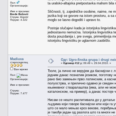
Пол:
ta uralsko-altajska pretpostavka mahom bila
Организација:
Sličnosti, tj. zajedničke osobine, naime, ne 
Име и презиме:
Đorđe Božović
jezika koji se govore na istom prostoru, a sa 
Струка:
lingvist
moglo se lasno dogoditi i upravo to.
Поруке: 4.322
Postoje slučajevi kada je istorijska lingvis
jednostavno nemoćna. Istorijska lingvistika te
dosta pouzdanija i, pre svega, primenljivija m
istorijsku lingvistiku je uglavnom zaobišlo.
Madiuxa
Одг: Ugro-finska grupa i drugi nei
староседелац
«
Одговор #12 у:
09.49 ч. 29.04.2010. »
Ван мреже
Ђоле, ја лично не верујем да баскијски с 
једним данас познатим језиком, поготову н
Пол:
рано био замењен прво латинским, а касниј
Организација:
полуострва, и прилично одавно је сведен на
Име и презиме:
књижевног стваралаштва (има, али не мож
Струка:
каталонском, на пример), а данас постоје 
Поруке: 7.477
Нисам се нешто распитивала до у детаље д
људима који говоре баскијски или који га у
што се мало мењао кроз векове, поређења
је такође један од разлога што га многи не