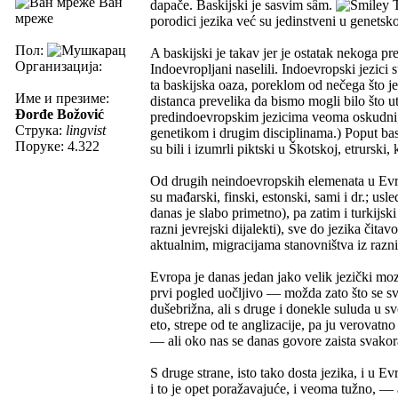
Ван
dapače. Baskijski je sasvim sâm.
T
мреже
porodici jezika već su jedinstveni u genetsk
Пол:
A baskijski je takav jer je ostatak nekoga p
Организација:
Indoevropljani naselili. Indoevropski jezici 
ta baskijska oaza, poreklom od nečega što j
Име и презиме:
distanca prevelika da bismo mogli bilo što ut
Đorđe Božović
predindoevropskim jezicima veoma oskudni,
Струка:
lingvist
genetikom i drugim disciplinama.) Poput bask
Поруке: 4.322
su bili i izumrli piktski u Škotskoj, etrurski,
Od drugih neindoevropskih elemenata u Evropi
su mađarski, finski, estonski, sami i dr.; u
danas je slabo primetno), pa zatim i turkijski
razni jevrejski dijalekti), sve do jezika čita
aktualnim, migracijama stanovništva iz razni
Evropa je danas jedan jako velik jezički moz
prvi pogled uočljivo — možda zato što se svi 
dušebrižna, ali s druge i donekle suluda u sv
eto, strepe od te anglizacije, pa ju verovat
— ali oko nas se danas govore zaista svakor
S druge strane, isto tako dosta jezika, i u Ev
i to je opet poražavajuće, i veoma tužno, — a