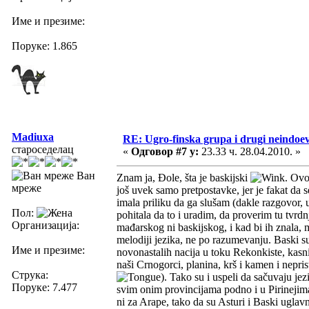
Име и презиме:
Поруке: 1.865
Madiuxa
RE: Ugro-finska grupa i drugi neindoeve
староседелац
«
Одговор #7 у:
23.33 ч. 28.04.2010. »
Ван
Znam ja, Đole, šta je baskijski
. Ovo
мреже
još uvek samo pretpostavke, jer je fakat da s
imala priliku da ga slušam (dakle razgovor,
Пол:
pohitala da to i uradim, da proverim tu tvrd
Организација:
mađarskog ni baskijskog, i kad bi ih znala, m
melodiji jezika, ne po razumevanju. Baski su
Име и презиме:
novonastalih nacija u toku Rekonkiste, kasn
naši Crnogorci, planina, krš i kamen i nepris
Струка:
). Tako su i uspeli da sačuvaju je
Поруке: 7.477
svim onim provincijama podno i u Pirinejima..
ni za Arape, tako da su Asturi i Baski uglavn