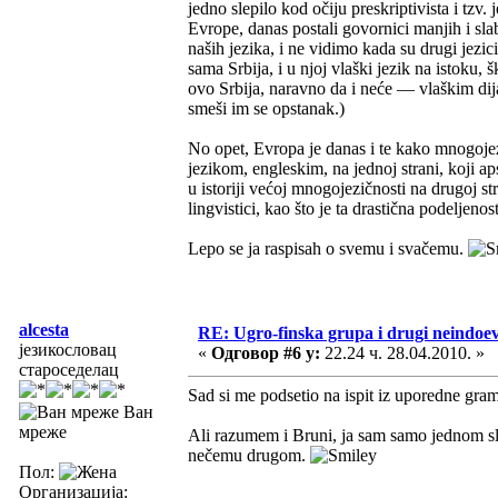
jedno slepilo kod očiju preskriptivista i tzv.
Evrope, danas postali govornici manjih i sla
naših jezika, i ne vidimo kada su drugi jezici
sama Srbija, i u njoj vlaški jezik na istoku,
ovo Srbija, naravno da i neće — vlaškim dij
smeši im se opstanak.)
No opet, Evropa je danas i te kako mnogojez
jezikom, engleskim, na jednoj strani, koji a
u istoriji većoj mnogojezičnosti na drugoj str
lingvistici, kao što je ta drastična podeljenos
Lepo se ja raspisah o svemu i svačemu.
alcesta
RE: Ugro-finska grupa i drugi neindoeve
језикословац
«
Одговор #6 у:
22.24 ч. 28.04.2010. »
староседелац
Sad si me podsetio na ispit iz uporedne gra
Ван
мреже
Ali razumem i Bruni, ja sam samo jednom sluš
nečemu drugom.
Пол:
Организација: