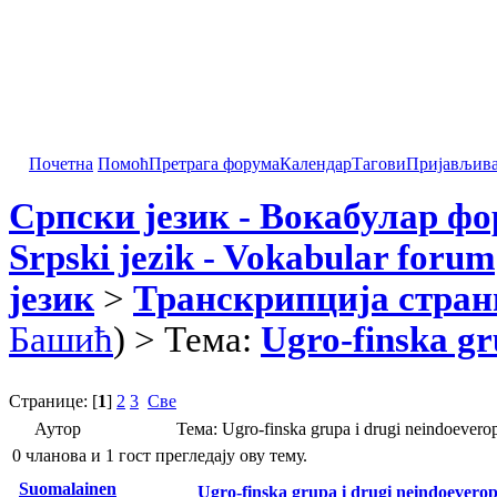
Почетна
Помоћ
Претрага форума
Календар
Тагови
Пријављив
Српски језик - Вокабулар ф
Srpski jezik - Vokabular forum
језик
>
Транскрипција стран
Башић
) > Тема:
Ugro-finska gr
Странице: [
1
]
2
3
Све
Аутор
Тема: Ugro-finska grupa i drugi neindoever
0 чланова и 1 гост прегледају ову тему.
Suomalainen
Ugro-finska grupa i drugi neindoeverops