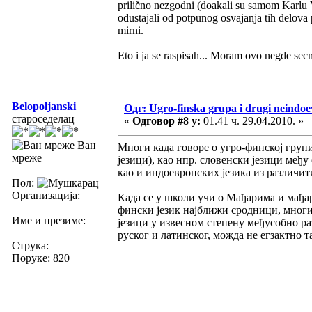
prilično nezgodni (doakali su samom Karlu
odustajali od potpunog osvajanja tih delova p
mirni.
Eto i ja se raspisah... Moram ovo negde secn
Belopoljanski
Одг: Ugro-finska grupa i drugi neindoev
староседелац
«
Одговор #8 у:
01.41 ч. 29.04.2010. »
Ван
Многи када говоре о угро-финској групи
мреже
језици), као нпр. словенски језици међу
као и индоевропских језика из различит
Пол:
Организација:
Када се у школи учи о Мађарима и мађар
фински језик најближи сродници, многима
Име и презиме:
језици у извесном степену међусобно ра
руског и латинског, можда не егзактно та
Струка:
Поруке: 820