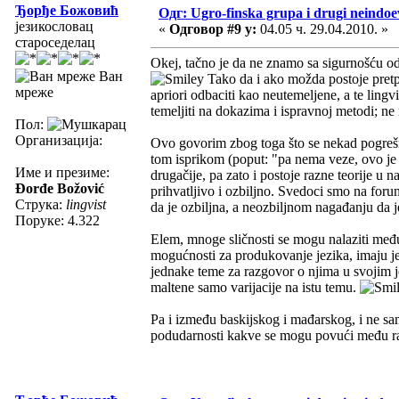
Ђорђе Божовић
Одг: Ugro-finska grupa i drugi neindoev
језикословац
«
Одговор #9 у:
04.05 ч. 29.04.2010. »
староседелац
Okej, tačno je da ne znamo sa sigurnošću oda
Ван
Tako da i ako možda postoje pretpo
мреже
apriori odbaciti kao neutemeljene, a te lingv
temeljiti na dokazima i ispravnoj metodi; ne 
Пол:
Организација:
Ovo govorim zbog toga što se nekad pogrešn
tom isprikom (poput: "pa nema veze, ovo je 
Име и презиме:
drugačije, pa zato i postoje razne teorije u 
Đorđe Božović
prihvatljivo i ozbiljno. Svedoci smo na foru
Струка:
lingvist
da je ozbiljna, a neozbiljnom nagađanju da j
Поруке: 4.322
Elem, mnoge sličnosti se mogu nalaziti među 
mogućnosti za produkovanje jezika, imaju je
jednake teme za razgovor o njima u svojim jez
maltene samo varijacije na istu temu.
Pa i između baskijskog i mađarskog, i ne sam
podudarnosti kakve se mogu povući među raz