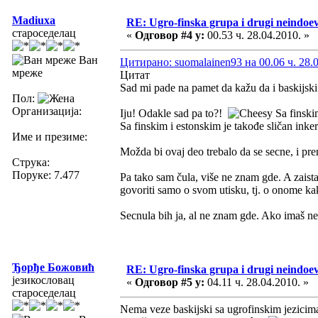
Madiuxa
RE: Ugro-finska grupa i drugi neindoeve
староседелац
«
Одговор #4 у:
00.53 ч. 28.04.2010. »
Ван
Цитирано: suomalainen93 на 00.06 ч. 28.
мреже
Цитат
Sad mi pade na pamet da kažu da i baskijski
Пол:
Организација:
Iju! Odakle sad pa to?!
Sa finskim
Sa finskim i estonskim je takođe sličan inke
Име и презиме:
Možda bi ovaj deo trebalo da se secne, i pr
Струка:
Поруке: 7.477
Pa tako sam čula, više ne znam gde. A zaist
govoriti samo o svom utisku, tj. o onome ka
Secnula bih ja, al ne znam gde. Ako imaš ne
Ђорђе Божовић
RE: Ugro-finska grupa i drugi neindoeve
језикословац
«
Одговор #5 у:
04.11 ч. 28.04.2010. »
староседелац
Nema veze baskijski sa ugrofinskim jezicim