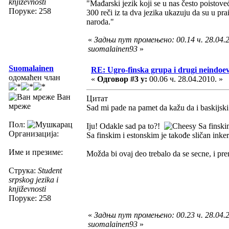
književnosti
"Mađarski jezik koji se u nas često poistov
Поруке: 258
300 reči iz ta dva jezika ukazuju da su u prai
naroda."
«
Задњи пут промењено: 00.14 ч. 28.04.2
suomalainen93
»
Suomalainen
RE: Ugro-finska grupa i drugi neindoeve
одомаћен члан
«
Одговор #3 у:
00.06 ч. 28.04.2010. »
Ван
Цитат
мреже
Sad mi pade na pamet da kažu da i baskijski
Пол:
Iju! Odakle sad pa to?!
Sa finskim
Организација:
Sa finskim i estonskim je takođe sličan inke
Име и презиме:
Možda bi ovaj deo trebalo da se secne, i pr
Струка:
Student
srpskog jezika i
književnosti
Поруке: 258
«
Задњи пут промењено: 00.23 ч. 28.04.2
suomalainen93
»