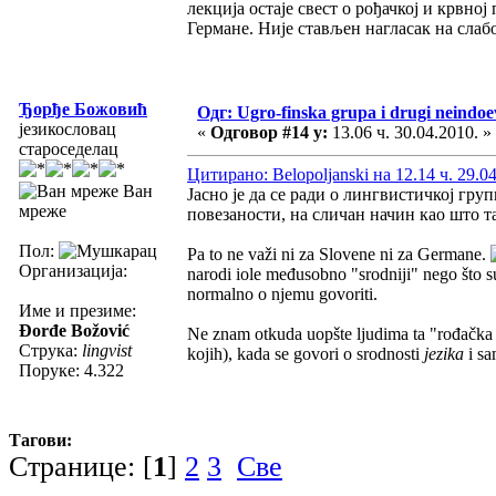
лекција остаје свест о рођачкој и крвно
Германе. Није стављен нагласак на слаб
Ђорђе Божовић
Одг: Ugro-finska grupa i drugi neindoev
језикословац
«
Одговор #14 у:
13.06 ч. 30.04.2010. »
староседелац
Цитирано: Belopoljanski на 12.14 ч. 29.0
Ван
Јасно је да се ради о лингвистичкој груп
мреже
повезаности, на сличан начин као што 
Пол:
Pa to ne važi ni za Slovene ni za Germane.
Организација:
narodi iole međusobno "srodniji" nego što 
normalno o njemu govoriti.
Име и презиме:
Đorđe Božović
Ne znam otkuda uopšte ljudima ta "rođačka 
Струка:
lingvist
kojih), kada se govori o srodnosti
jezika
i sa
Поруке: 4.322
Тагови:
Странице: [
1
]
2
3
Све