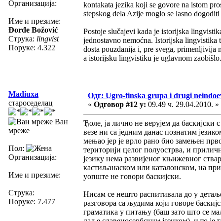
Организација:
kontakata jezika koji se govore na istom pro
stepskog dela Azije moglo se lasno dogoditi 
Име и презиме:
Đorđe Božović
Postoje slučajevi kada je istorijska lingvi
Струка:
lingvist
jednostavno nemoćna. Istorijska lingvistika 
Поруке: 4.322
dosta pouzdanija i, pre svega, primenljivija 
a istorijsku lingvistiku je uglavnom zaobišlo
Madiuxa
Одг: Ugro-finska grupa i drugi neindoev
староседелац
«
Одговор #12 у:
09.49 ч. 29.04.2010. »
Ван
Ђоле, ја лично не верујем да баскијски 
мреже
везе ни са једним данас познатим језико
мењао јер је врло рано био замењен прво
Пол:
територији целог полуострва, и прилично
Организација:
језику нема развијеног књижевног ствар
кастиљанаском или каталонском, на прим
Име и презиме:
уопште не говори баскијски.
Струка:
Нисам се нешто распитивала до у детаље
Поруке: 7.477
разговора са људима који говоре баскијс
граматика у питању (баш зато што се ма
даље славеносербским језиком), и то је т