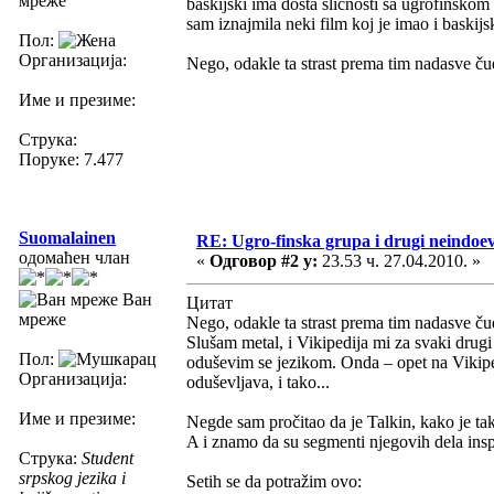
мреже
baskijski ima dosta sličnosti sa ugrofinsk
sam iznajmila neki film koj je imao i baskijs
Пол:
Организација:
Nego, odakle ta strast prema tim nadasve č
Име и презиме:
Струка:
Поруке: 7.477
Suomalainen
RE: Ugro-finska grupa i drugi neindoeve
одомаћен члан
«
Одговор #2 у:
23.53 ч. 27.04.2010. »
Ван
Цитат
мреже
Nego, odakle ta strast prema tim nadasve č
Slušam metal, i Vikipedija mi za svaki drug
Пол:
oduševim se jezikom. Onda – opet na Vikipedij
Организација:
oduševljava, i tako...
Име и презиме:
Negde sam pročitao da je Talkin, kako je ta
A i znamo da su segmenti njegovih dela inspi
Струка:
Student
srpskog jezika i
Setih se da potražim ovo: