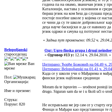
година па на овамо, званичан језик у пр
Каталонији, настава у основним и сред
бираш језик на ком ћеш да слушаш преда
постоје посебне школе у којима се настав
се чини да су те школе добровољног кара
деца науче баскијски и да се навикну да 
језик одржи и сачува од потпуног нестан
«
Задњи пут промењено: 09.52 ч. 29.04.
Belopoljanski
Одг: Ugro-finska grupa i drugi neindoev
староседелац
«
Одговор #13 у:
12.14 ч. 29.04.2010. »
Ван
Цитирано: Ђорђе Божовић на 04.49 ч. 29
мреже
Цитирано: Belopoljanski на 01.41 ч. 29.0
Када се у школи учи о Мађарима и мађар
Пол:
фински језик најближи сродници
Организација:
Moram da te ispravim — srodnost postoji iz
Име и презиме:
drugo. Siguran sam da se i u školi uči o srod
Струка:
Поруке: 820
Не исправљаш ме јер сам се у старту ог
Финци и Мађари као представници те гру