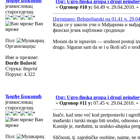
Ђорђе Божовић
Одг: Ugro-finska grupa i drugi neindoev
језикословац
«
Одговор #10 у:
04.49 ч. 29.04.2010. »
староседелац
Цитирано: Belopoljanski на 01.41 ч. 29.0
Ван
Када се у школи учи о Мађарима и мађар
мреже
фински језик најближи сродници
Пол:
Moram da te ispravim — srodnost postoji iz
Организација:
drugo. Siguran sam da se i u školi uči o srod
Име и презиме:
Đorđe Božović
Струка:
lingvist
Поруке: 4.322
Ђорђе Божовић
Одг: Ugro-finska grupa i drugi neindoev
језикословац
«
Одговор #11 у:
07.45 ч. 29.04.2010. »
староседелац
Inače, kad smo već kod pretpostavki i ugrof
Ван
mađarski i turski mogu biti srodni, odnosno d
мреже
Kasnije je, međutim, ta uralsko-altajska pr
Пол:
Sličnosti, tj. zajedničke osobine, naime, ne