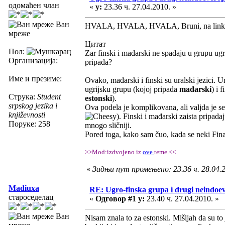
одомаћен члан
«
у:
23.36 ч. 27.04.2010. »
Ван
HVALA, HVALA, HVALA, Bruni, na linku! 
мреже
Цитат
Пол:
Zar finski i mađarski ne spadaju u grupu ugr
Организација:
pripada?
Име и презиме:
Ovako, mađarski i finski su uralski jezici. U
ugrijsku grupu (kojoj pripada
mađarski
) i 
Струка:
Student
estonski
).
srpskog jezika i
Ova podela je komplikovana, ali valjda je se
književnosti
). Finski i mađarski zaista pripadaj
Поруке: 258
mnogo sličniji.
Pored toga, kako sam čuo, kada se neki Finac i
>>Mod:izdvojeno iz
ove
teme.<<
«
Задњи пут промењено: 23.36 ч. 28.04.
Madiuxa
RE: Ugro-finska grupa i drugi neindoeve
староседелац
«
Одговор #1 у:
23.40 ч. 27.04.2010. »
Ван
Nisam znala to za estonski. Mišljah da su to