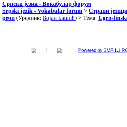
Српски језик - Вокабулар форум
Srpski jezik - Vokabular forum
>
Страни језици
речи
(Уредник:
Бојан Башић
) > Тема:
Ugro-finska
Powered by SMF 1.1 R