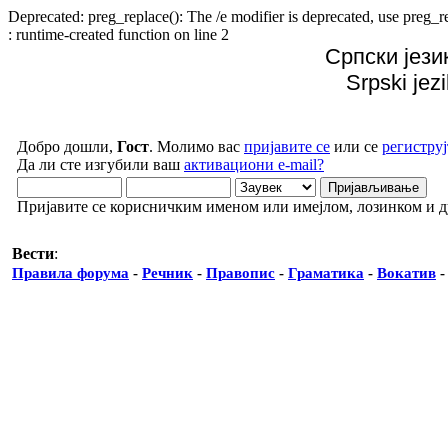
Deprecated: preg_replace(): The /e modifier is deprecated, use preg
: runtime-created function on line 2
Српски јези
Srpski jez
Добро дошли,
Гост
. Молимо вас
пријавите се
или се
региструј
Да ли сте изгубили ваш
активациони e-mail?
Пријавите се корисничким именом или имејлом, лозинком и 
Вести
:
Правила форума
-
Речник
-
Правопис
-
Граматика
-
Вокатив