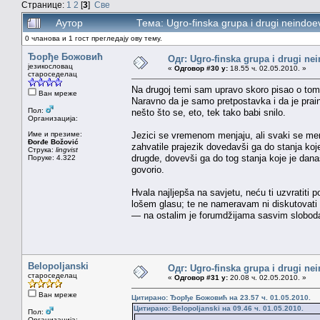
Странице:
1
2
[
3
]
Све
Аутор
Тема: Ugro-finska grupa i drugi neindo
0 чланова и 1 гост прегледају ову тему.
Ђорђе Божовић
Одг: Ugro-finska grupa i drugi nei
језикословац
«
Одговор #30 у:
18.55 ч. 02.05.2010. »
староседелац
Na drugoj temi sam upravo skoro pisao o tom
Ван мреже
Naravno da je samo pretpostavka i da je praind
Пол:
nešto što se, eto, tek tako babi snilo.
Организација:
Име и презиме:
Jezici se vremenom menjaju, ali svaki se me
Đorđe Božović
zahvatile prajezik dovedavši ga do stanja koj
Струка:
lingvist
drugde, dovevši ga do tog stanja koje je danas 
Поруке: 4.322
govorio.
Hvala najljepša na savjetu, neću ti uzvratiti
lošem glasu; te ne nameravam ni diskutovati s
— na ostalim je forumdžijama sasvim slobodan 
Belopoljanski
Одг: Ugro-finska grupa i drugi nei
староседелац
«
Одговор #31 у:
20.08 ч. 02.05.2010. »
Ван мреже
Цитирано: Ђорђе Божовић на 23.57 ч. 01.05.2010.
Цитирано: Belopoljanski на 09.46 ч. 01.05.2010.
Пол:
Организација: