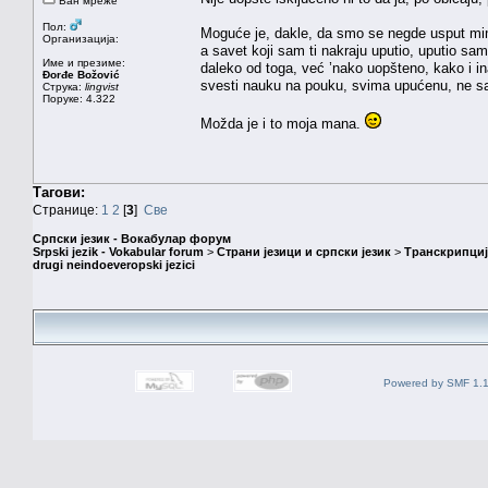
Ван мреже
Пол:
Moguće je, dakle, da smo se negde usput mimoi
Организација:
a savet koji sam ti nakraju uputio, uputio sam
Име и презиме:
daleko od toga, već ’nako uopšteno, kako i in
Đorđe Božović
svesti nauku na pouku, svima upućenu, ne s
Струка:
lingvist
Поруке: 4.322
Možda je i to moja mana.
Тагови:
Странице:
1
2
[
3
]
Све
Српски језик - Вокабулар форум
Srpski jezik - Vokabular forum
>
Страни језици и српски језик
>
Транскрипциј
drugi neindoeveropski jezici
Powered by SMF 1.