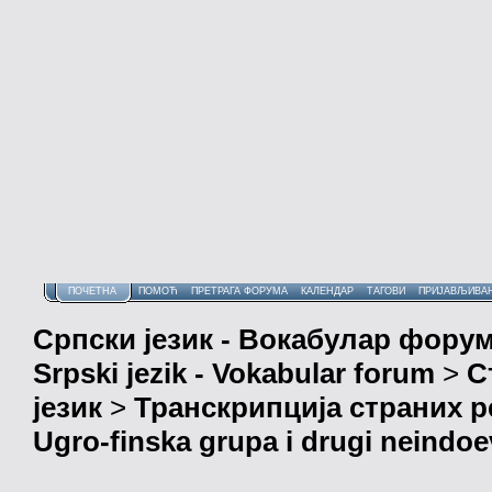
ПОЧЕТНА
ПОМОЋ
ПРЕТРАГА ФОРУМА
КАЛЕНДАР
ТАГОВИ
ПРИЈАВЉИВА
Српски језик - Вокабулар фору
Srpski jezik - Vokabular forum
>
С
језик
>
Транскрипција страних р
Ugro-finska grupa i drugi neindoev