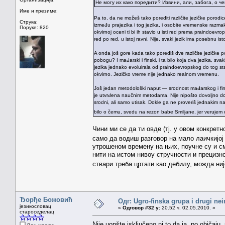
Не могу их како поредити? Извини, али, забога, о 
Име и презиме:
Pa to, da ne možeš tako porediti različite jezičke porodice;
Струка:
između prajezika i tog jezika, i osobite vremenske razmak
Поруке: 820
okvirnoj oceni ti bi ih stavio u isti red prema praindoevrop
red po red, u istoj ravni. Nije, svaki jezik ima posebnu i
A onda još gore kada tako porediš dve različite jezičke p
pobogu? I mađarski i finski, i ta bilo koja dva jezika, sv
jezika jednako evoluirala od praindoevropskog do tog stadi
okvirno. Jezičko vreme nije jednako realnom vremenu.
Još jedan metodološki naput — srodnost mađarskog i fi
je utvrđena naučnim metodama. Nije nipošto dovoljno dob
srodni, ali samo utisak. Dokle ga ne proveriš jednakim na
bilo o čemu, svedu na rezon babe Smiljane, jer verujem 
Чини ми се да ти овде (тј. у овом конкрет
само да водиш разговор на мало лаичкијој
утрошеном времену на њих, поучне су и см
нити на истом нивоу стручности и прецизн
ствари треба цртати као дебилу, можда ни
Ђорђе Божовић
Одг: Ugro-finska grupa i drugi nei
језикословац
«
Одговор #32 у:
20.52 ч. 02.05.2010. »
староседелац
Nije uopšte isključeno ni to da ja, po običa