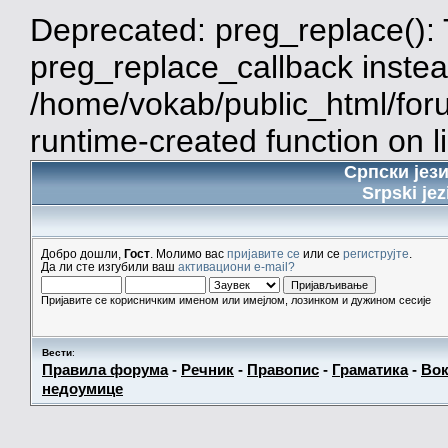
Deprecated: preg_replace(): 
preg_replace_callback instea
/home/vokab/public_html/for
runtime-created function on l
Српски јез
Srpski jez
Добро дошли,
Гост
. Молимо вас
пријавите се
или се
региструјте
.
Да ли сте изгубили ваш
активациони e-mail?
Пријавите се корисничким именом или имејлом, лозинком и дужином сесије
Вести
:
Правила форума
-
Речник
-
Правопис
-
Граматика
-
Вок
недоумице