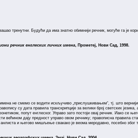
изашао тренутни. Будући да има знатно обимнији речник, могуће га је кор
они речник енглеских личних имена
, Прометеј, Нови Сад, 1998.
имена не смемо се водити искључиво „прислушкивањем“, тј. што вернији
равопису су дата правила транскрипције за велики број светских језика,
фонетиком, попут енглеског. Управо зато постоји овај речник. Иако се њ
сти већином дају предност управо овом речнику; правописна правила стар
х анлиста и његово мишљење свакако је веома меродавно, посебно због 
речник географских имена
, Змај, Нови Сад, 2004.