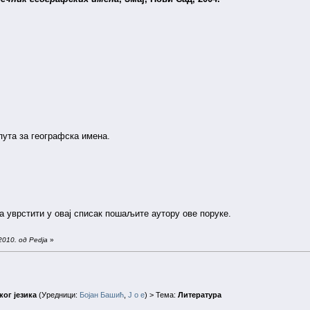
пута за географска имена.
а уврстити у овај списак пошаљите аутору ове поруке.
2010. од Pedja
»
ог језика
(Уредници:
Бојан Башић
,
J o e
) > Тема:
Литература