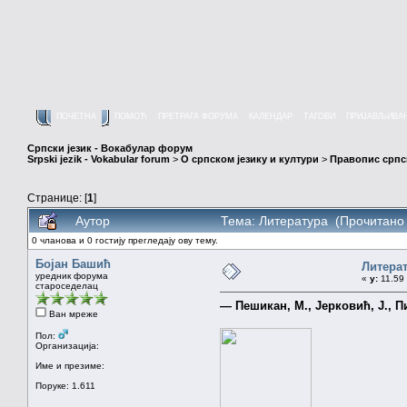
ПОЧЕТНА
ПОМОЋ
ПРЕТРАГА ФОРУМА
КАЛЕНДАР
ТАГОВИ
ПРИЈАВЉИВА
Српски језик - Вокабулар форум
Srpski jezik - Vokabular forum
>
О српском језику и култури
>
Правопис српск
Странице: [
1
]
Аутор
Тема: Литература (Прочитано 
0 чланова и 0 гостију прегледају ову тему.
Бојан Башић
Литера
уредник форума
«
у:
11.59 
староседелац
— Пешикан, М., Јерковић, Ј., П
Ван мреже
Пол:
Организација:
Име и презиме:
Поруке: 1.611