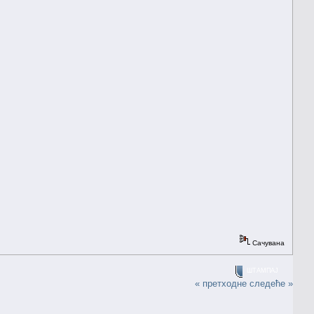
Сачувана
ШТАМПАЈ
« претходне
следеће »