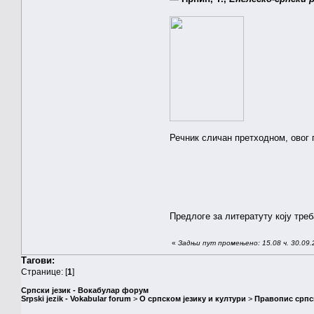
Речник сличан претходном, овог 
Предлоге за литератуту коју треб
«
Задњи пут промењено: 15.08 ч. 30.09.
Тагови:
Странице: [
1
]
Српски језик - Вокабулар форум
Srpski jezik - Vokabular forum
>
О српском језику и култури
>
Правопис српск