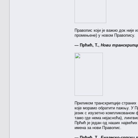
Правопис који је важио док није 
промењене) у новом Правопису.
— Прћић, Т.,
Нови транскрипци
Приликом транскрипције страних 
које морамо обратити пажњу. У П
језик с изузетно компликованом 
тамо где нема нејасноћа), лингви
Прћић је један од наших највећи
имена за нови Правопис.
— Прћић, Т.,
Енглеско-српски 