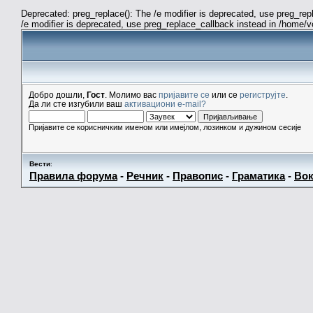
Deprecated: preg_replace(): The /e modifier is deprecated, use preg_re
/e modifier is deprecated, use preg_replace_callback instead in /home/
Добро дошли,
Гост
. Молимо вас
пријавите се
или се
региструјте
.
Да ли сте изгубили ваш
активациони e-mail?
Пријавите се корисничким именом или имејлом, лозинком и дужином сесије
Вести
:
Правила форума
-
Речник
-
Правопис
-
Граматика
-
Вок