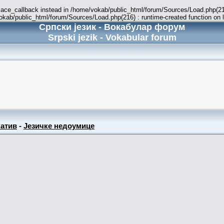
place_callback instead in /home/vokab/public_html/forum/Sources/Load.php(216
vokab/public_html/forum/Sources/Load.php(216) : runtime-created function on 
Српски језик - Вокабулар форум
Srpski jezik - Vokabular forum
атив
-
Језичке недоумице