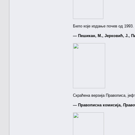
Било које издање почев од 1993.
— Пешикан, М., Јерковић, Ј., П
Скраћена верзија Правописа, јефт
— Правописна комисија,
Право