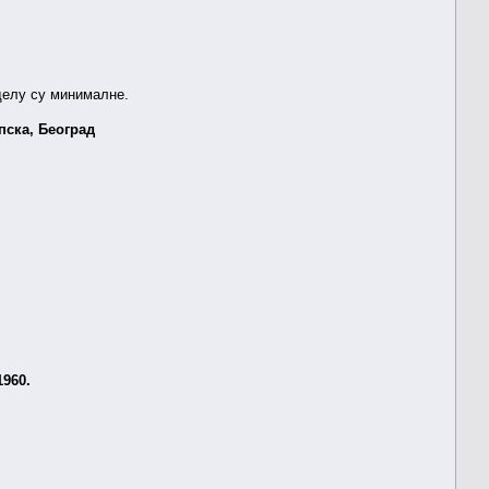
 делу су минималне.
пска, Београд
1960.