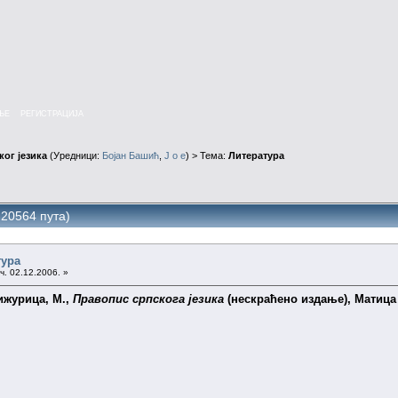
ЊЕ
РЕГИСТРАЦИЈА
ог језика
(Уредници:
Бојан Башић
,
J o e
) > Тема:
Литература
20564 пута)
тура
ч. 02.12.2006. »
ижурица, М.,
Правопис српскога језика
(нескраћено издање), Матица