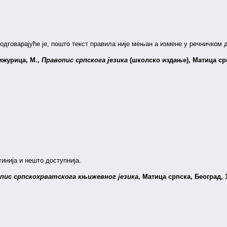
 одговарајуће је, пошто текст правила није мењан а измене у речничком
ижурица, М.,
Правопис српскога језика
(школско издање), Матица ср
инија и нешто доступнија.
пис српскохрватскога књижевног језика
, Матица српска, Београд, 