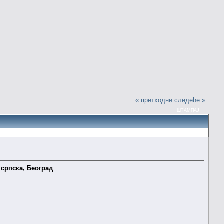
« претходне
следеће »
ШТАМПАЈ
 српска, Београд