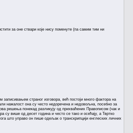
истити за оне ствари које нису поменуте (па самим тим ни
м записивањем страног изговора, већ постоји много фактора на
 али нажалост она су често недоречена и недовољна, посебно за
егова решења понекад разликују од прихваћених Правописом (чак и
а су више од десет година и често се тако и осећају, а Твртко
тога што управо он пише одељак о транскрипцији енглеских личних