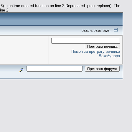
) : runtime-created function on line 2 Deprecated: preg_replace(): The
line 2
06.52 ч. 06.08.2026.
Помоћ за претрагу речника
Вокабулара