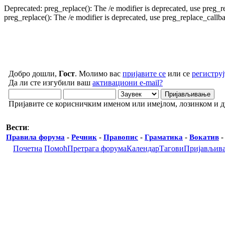
Deprecated: preg_replace(): The /e modifier is deprecated, use preg_
preg_replace(): The /e modifier is deprecated, use preg_replace_call
Добро дошли,
Гост
. Молимо вас
пријавите се
или се
региструј
Да ли сте изгубили ваш
активациони e-mail?
Пријавите се корисничким именом или имејлом, лозинком и 
Вести
:
Правила форума
-
Речник
-
Правопис
-
Граматика
-
Вокатив
Почетна
Помоћ
Претрага форума
Календар
Тагови
Пријављив