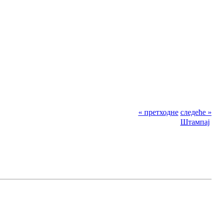
« претходне
следеће »
Штампај