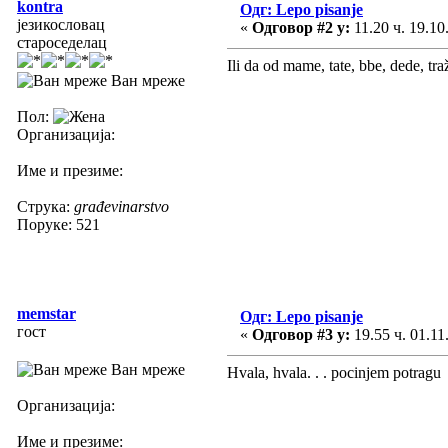
kontra
Одг: Lepo pisanje
језикословац
«
Одговор #2 у:
11.20 ч. 19.10
староседелац
Ili da od mame, tate, bbe, dede, t
Ван мреже
Пол:
Организација:
Име и презиме:
Струка:
građevinarstvo
Поруке: 521
memstar
Одг: Lepo pisanje
гост
«
Одговор #3 у:
19.55 ч. 01.11
Ван мреже
Hvala, hvala. . . pocinjem potragu
Организација:
Име и презиме: