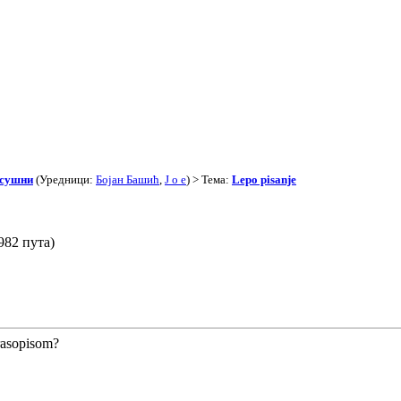
асушни
(Уредници:
Бојан Башић
,
J o e
) > Тема:
Lepo pisanje
982 пута)
krasopisom?