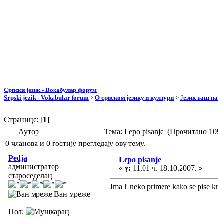
Српски језик - Вокабулар форум
Srpski jezik - Vokabular forum
>
О српском језику и култури
>
Језик наш н
Странице: [
1
]
Аутор
Тема: Lepo pisanje (Прочитано 10
0 чланова и 0 гостију прегледају ову тему.
Pedja
Lepo pisanje
администратор
«
у:
11.01 ч. 18.10.2007. »
староседелац
Ima li neko primere kako se pise 
Ван мреже
Пол: