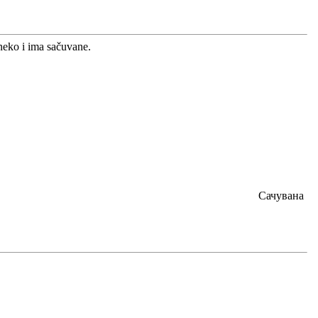
neko i ima sačuvane.
Сачувана