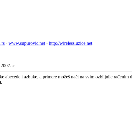
.rs
-
www.supurovic.net
-
http://wireless.uzice.net
.2007. »
ske abecede i azbuke, a primere možeš naći na svim ozbiljnije rađenim d
).