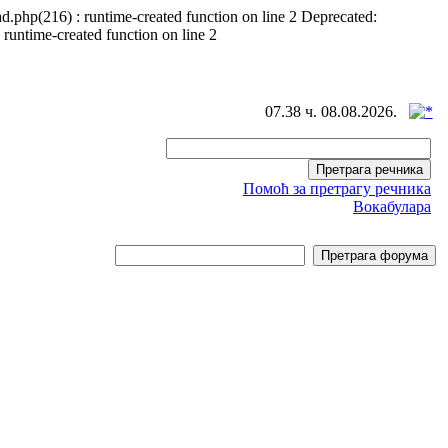
d.php(216) : runtime-created function on line 2 Deprecated:
 runtime-created function on line 2
07.38 ч. 08.08.2026.
Помоћ за претрагу речника
Вокабулара