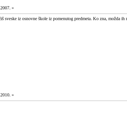
.2007. »
ražiš sveske iz osnovne škole iz pomenutog predmeta. Ko zna, možda ih 
.2010. »