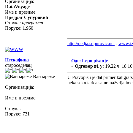
Организација:
DataVoyage
Име и презиме:
Предраг Супуровић
Струка:
програмер
Поруке: 1.960
http://pedja.supurovic.net
-
www.iz
Нескафица
Одг: Lepo pisanje
староседелац
«
Одговор #1 у:
19.22 ч. 18.10
Ван мреже
U Pravopisu je dat primer kaligraf
neka sekretarica samo nažvrlja ime
Организација:
Име и презиме:
Струка:
Поруке: 731