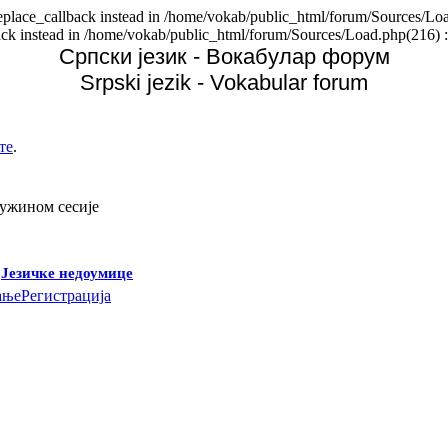
replace_callback instead in /home/vokab/public_html/forum/Sources/Loa
back instead in /home/vokab/public_html/forum/Sources/Load.php(216) :
Српски језик - Вокабулар форум
Srpski jezik - Vokabular forum
те
.
дужином сесије
-
Језичке недоумице
ање
Регистрација