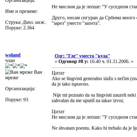
Организација:
Не мислим да је лепше: ''У суседном ста
Име и презиме:
Друго, нисам сигуран да Србима много см
Струка:
Дипл. инж.
''зарез'' уместо ''запета''.
Поруке: 2.364
woland
Одг: ''Где'' уместо ''куда''
члан
«
Одговор #8 у:
10.40 ч. 01.11.2006. »
Ван
Цитат
мреже
Ako se lingvisti generalno slažu s nečim (zn
da je tako ispravno.
Организација:
Nije mi poznato da su lingvisti zauzeli neki
Поруке: 93
zahvalan da me uputiš na takav izvor,
Цитат
Не мислим да је лепше: ''У суседном ста
Ne shvatam poentu. Kako bi trebalo da je lj