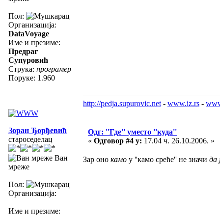
Пол:
Организација:
DataVoyage
Име и презиме:
Предраг
Супуровић
Струка:
програмер
Поруке: 1.960
http://pedja.supurovic.net
-
www.iz.rs
-
www
Зоран Ђорђевић
Одг: ''Где'' уместо ''куда''
староседелац
«
Одговор #4 у:
17.04 ч. 26.10.2006. »
Ван
Зар оно
камо
у ''камо среће'' не значи
да 
мреже
Пол:
Организација:
Име и презиме: