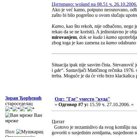
Цитирано: woland на 08.51 ч. 26.10.2006
Ako je već kamo, potpuno neosnovano, odbač
zašto bi bilo pogrešno u ovom slučaju upotre
Kamo
, kao što rekoh, nije odbačeno, neg
rekao da se ne koristi). A jednostavno je obja
mirovanjem
, dok se
kuda
i
kamo
upotreblj
zbog toga je kao zamena za
kamo
odabran
Situacija ipak nije sasvim čista. Stevanović
i
gde
“. Sastavljači Matičinog rečnika 1976. s
treba. Moguće je da će vrlo brzo klackalica
Зоран Ђорђевић
Одг: ''Где'' уместо ''куда''
староседелац
«
Одговор #7 у:
15.59 ч. 27.10.2006. »
Ван
мреже
Цитат
Gotovo je nezamislivo da svog komšiju nazo
Пол:
govoriti o susjednim zemljama, susjednom sto