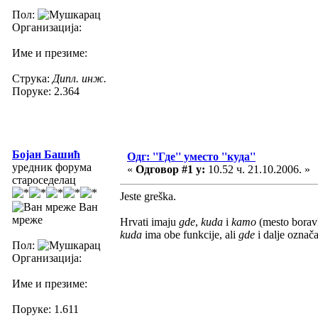
Пол:
Организација:
Име и презиме:
Струка:
Дипл. инж.
Поруке: 2.364
Бојан Башић
Одг: ''Где'' уместо ''куда''
уредник форума
«
Одговор #1 у:
10.52 ч. 21.10.2006. »
староседелац
Jeste greška.
Ван
мреже
Hrvati imaju
gde
,
kuda
i
kamo
(mesto boravk
kuda
ima obe funkcije, ali
gde
i dalje označ
Пол:
Организација:
Име и презиме:
Поруке: 1.611