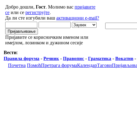
Добро дошли,
Гост
. Молимо вас
пријавите
се
или се
региструјте
.
Да ли сте изгубили ваш
активациони e-mail?
Пријавите се корисничким именом или
имејлом, лозинком и дужином сесије
Вести
:
Правила форума
-
Речник
-
Правопис
-
Граматика
-
Вокатив
Почетна
Помоћ
Претрага форума
Календар
Тагови
Пријављив