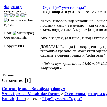
Фаренхајт
Одг: ''Где'' уместо ''куда''
староседелац
«
Одговор #10 у:
01.04 ч. 28.12.2006. »
Ван
"Камо" изворно није хрваштина. Још је за
мреже
пролази), камо (је намерио) - али се нап
овамо, онуда/онамо", који се још јасно 
Пол:
Организација:
Ако је за утеху (а и није), и код Енглеза
Поруке: 803
ДОДАТАК: Биће да је извор грешке у пр
глаголима кретања, те може бити одговор
Сасвим је слична грешка и "доћи овде" -
«
Задњи пут промењено: 01.59 ч. 28.12.2
Фаренхајт
»
Тагови:
Странице: [
1
]
Српски језик - Вокабулар форум
Srpski jezik - Vokabular forum
>
О српском језику и к
Башић
,
J o e
) > Тема:
''Где'' уместо ''куда''