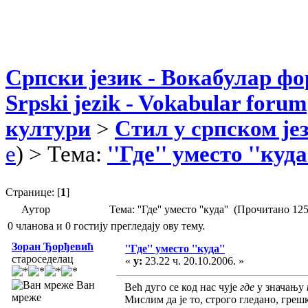
Српски језик - Вокабулар ф
Srpski jezik - Vokabular forum
култури
>
Стил у српском је
e
) > Тема:
''Где'' уместо ''куда
Странице: [
1
]
Аутор
Тема: ''Где'' уместо ''куда'' (Прочитано 12
0 чланова и 0 гостију прегледају ову тему.
Зоран Ђорђевић
''Где'' уместо ''куда''
староседелац
«
у:
23.22 ч. 20.10.2006. »
Ван
Већ дуго се код нас чује
где
у значању
мреже
Мислим да је то, строго гледано, греш