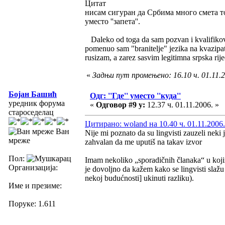
Цитат
нисам сигуран да Србима много смета то '
уместо ''запета''.
Daleko od toga da sam pozvan i kvalifikovan
pomenuo sam "branitelje" jezika na kvazipat
rusizam, a zarez sasvim legitimna srpska rije
«
Задњи пут промењено: 16.10 ч. 01.11.2
Бојан Башић
Одг: ''Где'' уместо ''куда''
уредник форума
«
Одговор #9 у:
12.37 ч. 01.11.2006. »
староседелац
Цитирано: woland на 10.40 ч. 01.11.2006.
Ван
Nije mi poznato da su lingvisti zauzeli neki
мреже
zahvalan da me uputiš na takav izvor
Пол:
Imam nekoliko „sporadičnih članaka“ u koji
Организација:
je dovoljno da kažem kako se lingvisti slažu
nekoj budućnosti] ukinuti razliku).
Име и презиме:
Поруке: 1.611