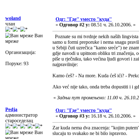
woland
Одг: ''Где'' уместо ''куда''
члан
«
Одговор #2 у:
08.51 ч. 26.10.2006. »
Ван
Poznate su mi tvrdnje nekih naših lingvista d
мреже
samo u formi preporuke i nema snagu pravil
u Srbiji čuti uzrečica "kamo sreće") ne znam
Организација:
gdje navodi u upitnom obliku tri značenja, o
piše u rječniku, tako većina ljudi govori i z
Поруке: 93
najpravilnije:
Kamo ćeš? - Na more. Kuda ćeš ići? - Preko 
Ako već nije tako, onda treba dopustiti i i g
«
Задњи пут промењено: 11.00 ч. 26.10.2
Pedja
Одг: ''Где'' уместо ''куда''
администратор
«
Одговор #3 у:
16.18 ч. 26.10.2006. »
староседелац
Zar kuda nema dva znacenja: "kojim putem" 
Ван
slucaju to svakako ne bi bilo ispravno.
мреже