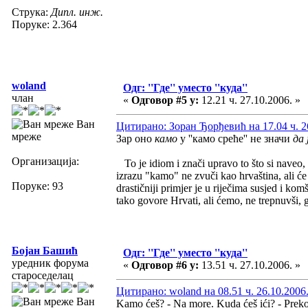
Струка:
Дипл. инж.
Поруке: 2.364
woland
Одг: ''Где'' уместо ''куда''
члан
«
Одговор #5 у:
12.21 ч. 27.10.2006. »
Ван
Цитирано: Зоран Ђорђевић на 17.04 ч. 2
мреже
Зар оно
камо
у ''камо среће'' не значи
да 
Организација:
To je idiom i znači upravo to što si naveo
izrazu "kamo" ne zvuči kao hrvaština, ali će 
Поруке: 93
drastičniji primjer je u riječima susjed i k
tako govore Hrvati, ali ćemo, ne trepnuvši, 
Бојан Башић
Одг: ''Где'' уместо ''куда''
уредник форума
«
Одговор #6 у:
13.51 ч. 27.10.2006. »
староседелац
Цитирано: woland на 08.51 ч. 26.10.2006
Ван
Kamo ćeš? - Na more. Kuda ćeš ići? - Preko 