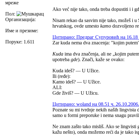
мреже
Ako već nije tako, onda treba dopustiti i i g
Пол:
Организација:
Nisam rekao da sasvim nije tako, možeš i u S
hrvatskog, ovde umesto
kamo
dozvoljeno re
Име и презиме:
Цитирано: Предраг Супуровић на 16.18 ч
Поруке: 1.611
Zar kuda nema dva znacenja: "kojim putem"
Kuda
ima dva značenja, ali ne „kojim putem“
upotreba
gde
). Znači, kaže se ovako:
Kuda ideš? — U Užice.
Ili (ređe):
Kamo ideš? — U Užice.
ALI:
Gde živiš? — U Užicu.
Цитирано: woland на 08.51 ч. 26.10.2006
Poznate su mi tvrdnje nekih naših lingvista d
samo u formi preporuke i nema snagu pravil
Ne znam zašto tako misliš. Ako se lingvisti g
kažu nešto), onda možemo reći da je tako is