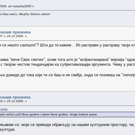
2006. од natasha2000
»
i čistu sreću.
Murphy /Danov zakon/
 назив празника
7 ч. 24.12.2006. »
ји се нешто саопшти"? Шта да ти кажем... Из расправе у расправу твоји
ива "вече Свих светих", осим тога што је "исфантазирана" верзија "одо
с твојом честом тенденцијом ка субјективизацији аргумента. Чему у рас
ње доведе до тока који ти се баш и не свиђа, онда се позиваш на "лепо/
 назив празника
3 ч. 25.12.2006. »
.2006.
zmeđu večeri uoči Nove godine i same Nove godine, druge kulture prave.
вињавам се: моји се преводи објављују на нашем културном простору, па 
културе.