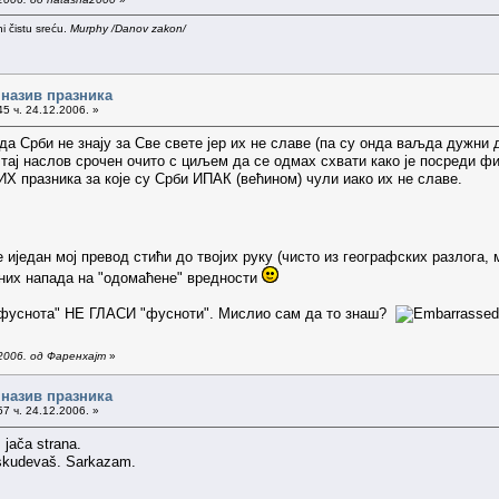
i čistu sreću.
Murphy /Danov zakon/
 назив празника
5 ч. 24.12.2006. »
а Срби не знају за Све свете јер их не славе (па су онда ваљда дужни д
 тај наслов срочен очито с циљем да се одмах схвати како је посреди ф
азника за које су Срби ИПАК (већином) чули иако их не славе.
е иједан мој превод стићи до твојих руку (чисто из географских разлога
аних напада на "одомаћене" вредности
"фуснота" НЕ ГЛАСИ "фусноти". Мислио сам да то знаш?
2006. од Фаренхајт
»
 назив празника
7 ч. 24.12.2006. »
 jača strana.
oskudevaš. Sarkazam.