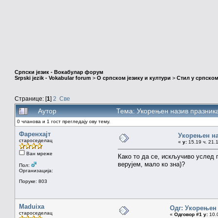
Српски језик - Вокабулар форум
Srpski jezik - Vokabular forum
>
О српском језику и култури
>
Стил у српском
Странице: [
1
]
2
Све
Аутор
Тема: Укорењен назив празник
0 чланова и 1 гост прегледају ову тему.
Фаренхајт
Укорењен на
староседелац
«
у:
15.19 ч. 21.
Ван мреже
Како то да се, искључиво услед
верујем, мало ко зна)?
Пол:
Организација:
Поруке: 803
Maduixa
Одг: Укорењен
староседелац
«
Одговор #1 у:
10.0