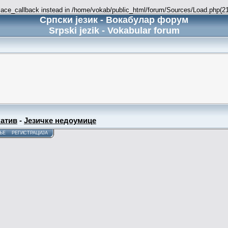
place_callback instead in /home/vokab/public_html/forum/Sources/Load.php(216
Српски језик - Вокабулар форум
Srpski jezik - Vokabular forum
атив
-
Језичке недоумице
ЊЕ
РЕГИСТРАЦИЈА