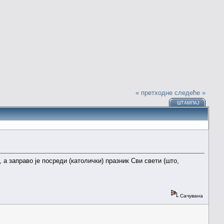
« претходне
следеће »
ШТАМПАЈ
 а заправо је посреди (католички) празник Сви свети (што,
Сачувана