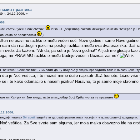
 назив празника
9 ч. 24.12.2006. »
006.
Сви свети / уочи Свих светих"
И за 31. децембар сасвим лежерно кажемо "вечерас је Нов
ив, само се завитлавам
)
kulturi ne pravimo razliku između večeri uoči Nove godine i same Nove godine
 sam da i na drugim jezicima postoji razlika između ova dva praznika. Baš iz
m ovde. Ja kažem: "Ah da, pa sutra je Nova godina!" A ljudi me gledaju kao 
toga, mi PRAVIMO razliku između Badnje večeri i Božića, zar ne?
и "вече/ноћ Свих светих", и мислим да ћу надаље у својим преводима тако и писати (евент
u šta je Noć veštica, i to možeš mirne duše napisati BEZ fusnote. Lično više
e se i te kako odomaćilo u našem jeziku? Naravno, to je samo moje skromno m
ам ни Хануку ни Јом кипур, па је ипак добар број Срба чуо за те празнике
.12.2006.
кипедији чланак
Svi sveti
, видећете да овај празник ипак постоји и у православној традицији:
ji Noć veštica. Za Sve svete sam sigurna, jer moja majka obavezno ide na grob
a.
2006. од natasha2000
»