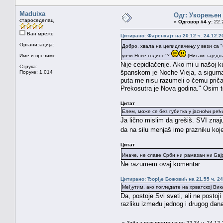
Maduixa
Одг: Укорењен
староседелац
«
Одговор #4 у:
22.2
Ван мреже
Цитирано: Фаренхајт на 20.12 ч. 24.12.2
Организација:
Добро, хвала на цепидлачењу у вези са "
Име и презиме:
уочи Нове године"?
(Нисам заједљ
Nije cepidlačenje. Ako mi u našoj 
Струка:
španskom je Noche Vieja, a sigurna
Поруке: 1.014
puta me nisu razumeli o čemu priča
Prekosutra je Nova godina." Osim 
Цитат
Елем, може се без губитка у јасноћи рећ
Ja lično mislim da grešiš. SVI znaj
da na silu menjaš ime prazniku koj
Цитат
Иначе, не славе Срби ни pамазан ни Бајр
Ne razumem ovaj komentar.
Цитирано: Ђорђе Божовић на 21.55 ч. 24
Међутим, ако погледате на хрватској Ви
Da, postoje Svi sveti, ali ne posto
razliku između jednog i drugog dan
«
Задњи пут промењено: 22.34 ч. 24.12.