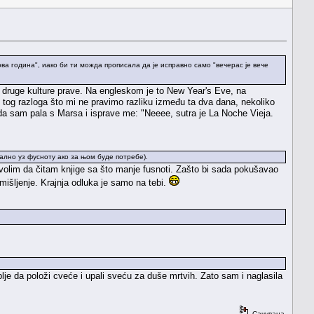
а година", иако би ти можда прописала да је исправно само "вечерас је вече
, druge kulture prave. Na engleskom je to New Year's Eve, na
 tog razloga što mi ne pravimo razliku između ta dva dana, nekoliko
da sam pala s Marsa i isprave me: "Neeee, sutra je La Noche Vieja.
уално уз фусноту ако за њом буде потребе).
 volim da čitam knjige sa što manje fusnoti. Zašto bi sada pokušavao
išljenje. Krajnja odluka je samo na tebi.
lje da položi cveće i upali sveću za duše mrtvih. Zato sam i naglasila
Сачувана