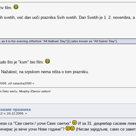
riv film.
svetih, već dan uoči praznika Svih svetih. Dan Svetih je 1. 2. novembra, a N
 as it is the evening of/before "All Hallows' Day"[1] (also known as "All Saints' Day").
čudo što je "kum" bio film.
ici. Nažalost, na srpskom nema ništa o tom prazniku.
2006. од natasha2000
»
i čistu sreću.
Murphy /Danov zakon/
 назив празника
2 ч. 24.12.2006. »
ези са "Сви свети / уочи Свих светих"
И за 31. децембар сасвим леже
вечерас је вече уочи Нове године"?
(Нисам заједљив, само се зави