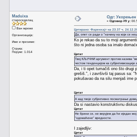
Maduixa
Одг: Укорењен
староседелац
«
Одговор #9 у:
00.5
Ван мреже
Цитирано: Фаренхајт на 23.37 ч. 24.12.2
Да, опет се ради о "начину на који се не
Организација:
Ko je rekao da su to moji argumenti
Име и презиме:
što ni jedna osoba sa imalo domaćeg
Струка:
Поруке: 1.014
Цитат
Твој КЉУЧНИ аргумент против назива "веч
честом тенденцијом ка субјективизацији 
Da, i ti opet tumačiš ono što drugi
grešiš.", i završivši taj pasus sa:
pokušavao da na silu menjaš ime pr
Цитат
А кад твоје субјективно посматрање дове
Da si nastavio konstruktivnu diskus
Цитат
Не брини се, не верујем да ће иједан мо
"одомаћене" вредности.
I zajedljiv:
Цитат