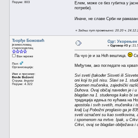
Поруке: 803
Елем, може се без губитка у јас
потребе).
Иначе, не славе Срби ни pамазан 
«
Задњи пут промењено: 20.20 ч. 24.12.
Ђорђе Божовић
Одг: Укорењен
језикословац
«
Одговор #3 у:
21.5
староседелац
Па чуо је и за Ноћ вештица.
Св
Ван мреже
Пол:
Међутим, ако погледате на хрват
Организација:
Име и презиме:
Svi sveti (također Sisveti ili Sisv
Đorđe Božović
oni koji to još nisu. Slavi se 1. s
Струка:
lingvist
Поруке: 4.322
Spomen mučenika, zajednički različit
Duhova. Ovaj običaj naveden je i u 
blagdan na 1. studenoga kako bi se
традиција идења по кућама на Но
apostola i svih svetih, mučenika i i
kralj Luj Pobožni proglasio ga je 8
sveti označeni su kao svetkovina, 
i spomenom na mrtve. Ipak, u Crkvi 
Crkvi, ovaj se blagdan obilježava i