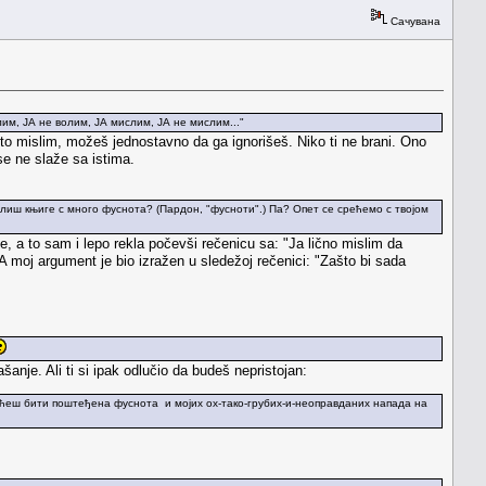
Сачувана
лим, ЈА не волим, ЈА мислим, ЈА не мислим..."
što mislim, možeš jednostavno da ga ignorišeš. Niko ti ne brani. Ono
se ne slaže sa istima.
олиш књиге с много фуснота? (Пардон, "фусноти".) Па? Опет се срећемо с твојом
, a to sam i lepo rekla počevši rečenicu sa: "Ja lično mislim da
 A moj argument je bio izražen u sledežoj rečenici: "Zašto bi sada
nje. Ali ti si ipak odlučio da budeš nepristojan:
 да ћеш бити поштеђена фуснота и мојих ох-тако-грубих-и-неоправданих напада на