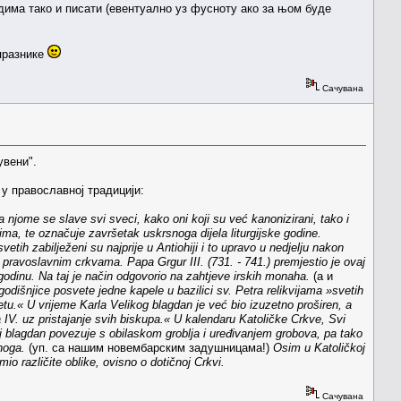
одима тако и писати (евентуално уз фусноту ако за њом буде
 празнике
Сачувана
увени".
 у православној традицији:
 njome se slave svi sveci, kako oni koji su već kanonizirani, tako i
ima, te označuje završetak uskrsnoga dijela liturgijske godine.
etih zabilježeni su najprije u Antiohiji i to upravo u nedjelju nakon
 pravoslavnim crkvama. Papa Grgur III. (731. - 741.) premjestio je ovaj
dinu. Na taj je način odgovorio na zahtjeve irskih monaha.
(а и
dišnjice posvete jedne kapele u bazilici sv. Petra relikvijama »svetih
etu.« U vrijeme Karla Velikog blagdan je već bio izuzetno proširen, a
IV. uz pristajanje svih biskupa.« U kalendaru Katoličke Crkve, Svi
j blagdan povezuje s obilaskom groblja i uređivanjem grobova, pa tako
noga.
(уп. са нашим новембарским задушницама!)
Osim u Katoličkoj
o različite oblike, ovisno o dotičnoj Crkvi.
Сачувана