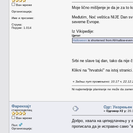
Ван мреже
Moje lično mišljenje je da je za to k
Организација:
Međutim, Noć veštica NIJE Dan svih 
Име и презиме:
severne Evrope.
Струка:
Поруке: 1.014
Iz Vikipedije:
Цитат
Halloween
is shortened from All-hallow-even,
Srbi ne slave taj dan, tako da nije 
Klikni na "hrvatski" na istoj stran
«
Задњи пут промењено: 10.17 ч. 22.12.
Ni najtemeljnije planiranje ne može da zamen
Фаренхајт
Одг: Укорењен
староседелац
«
Одговор #2 у:
20.1
Ван мреже
Добро, хвала на цепидлачењу у в
Пол:
прописала да је исправно само "
Организација: