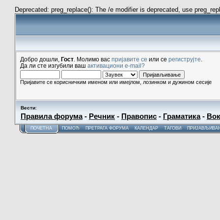
Deprecated: preg_replace(): The /e modifier is deprecated, use preg_re
Добро дошли,
Гост
. Молимо вас
пријавите се
или се
региструјте
.
Да ли сте изгубили ваш
активациони e-mail?
Пријавите се корисничким именом или имејлом, лозинком и дужином сесије
Вести
:
Правила форума
-
Речник
-
Правопис
-
Граматика
-
Вок
ПОЧЕТНА
ПОМОЋ
ПРЕТРАГА ФОРУМА
КАЛЕНДАР
ТАГОВИ
ПРИЈАВЉИВА