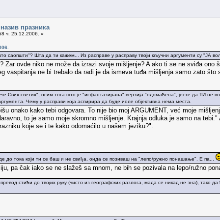
 назив празника
8 ч. 25.12.2006. »
006.
што саопшти"? Шта да ти кажем... Из расправе у расправу твоји кључни аргументи су "ЈА во
? Zar ovde niko ne može da izrazi svoje mišljenje? A ako ti se ne sviđa ono 
 vaspitanja ne bi trebalo da radi je da ismeva tuđa mišljenja samo zato što 
е Свих светих", осим тога што је "исфантазирана" верзија "одомаћена", јесте да ТИ не в
аргумента. Чему у расправи која аспирира да буде иоле објективна нема места.
 pišu onako kako tebi odgovara. To nije bio moj ARGUMENT, već moje mišljenje
 "Naravno, to je samo moje skromno mišljenje. Krajnja odluka je samo na tebi."
azniku koje se i te kako odomaćilo u našem jeziku?".
де до тока који ти се баш и не свиђа, онда се позиваш на "лепо/ружно понашање". Е па...
iju, pa čak iako se ne slažeš sa mnom, ne bih se pozivala na lepo/ružno ponaša
ј превод стићи до твојих руку (чисто из географских разлога, мада се никад не зна), тако