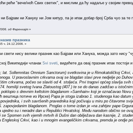
ноћи рећи "вече/ноћ Свих светих", и мислим да ћу надаље у својим прев
ни Бајрам ни Хануку ни Јом кипур, па је ипак добар број Срба чуо за те
2006. од Фаренхајт
»
 назив празника
5 ч. 24.12.2006. »
и свети нису велики празник као Бајрам или Ханука, можда зато нису "ч
ској Википедији чланак
Svi sveti
, видећете да овај празник ипак постоји и
ete; lat. Sollemnitas Omnium Sanctorum) svetkovina je u Rimokatoličkoj Crkvi, a
tudenoga. U pravoslavnim crkvama ovaj se blagdan slavi prve nedjelje po Duhov
im crkvama, počeo se slaviti od 4. stoljeća. Prvi tragovi općeg slavlja svih sv
74. homiliji svetog Ivana Zlatoustog (407.) te se do danas zadržao u istočnim
 poklopio s drevnim keltskim blagdanom »Samhain« koji je označavao Novu go
ћ вештица потиче из Ирске)
Papa je stoga izabrao 1. studenoga kao datum go
spovjednika, i svih savršenih pravednika koji počivaju u miru po čitavome svij
35. zapovjedanim blagdanom. Proglas o tome izdan je »na zahtjev pape Grgura 
a ujedno su i neradni dan u Republici Hrvatskoj. Među narodom obično se ova
se Spomen svih vjernih mrtvih ili Dušni dan obilježava dan kasnije, 2. stude
 u Engleskoj Crkvi, kao i u mnogim evangeličkim crkvama, premda je ondje primi