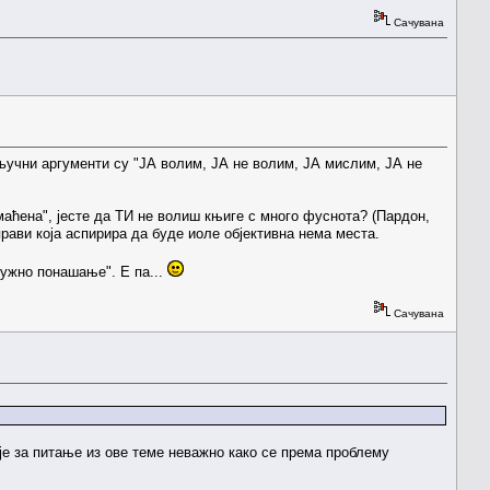
Сачувана
 кључни аргументи су "ЈА волим, ЈА не волим, ЈА мислим, ЈА не
маћена", јесте да ТИ не волиш књиге с много фуснота? (Пардон,
прави која аспирира да буде иоле објективна нема места.
ружно понашање". Е па...
Сачувана
је за питање из ове теме неважно како се према проблему