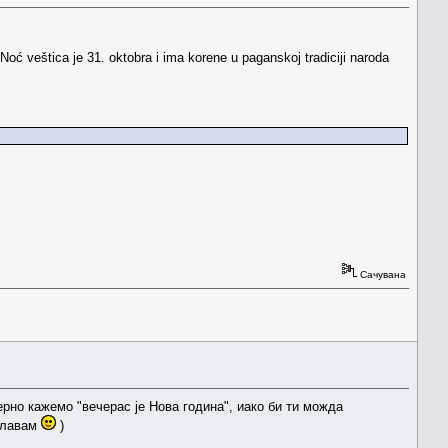
oć veštica je 31. oktobra i ima korene u paganskoj tradiciji naroda
Сачувана
рно кажемо "вечерас је Нова година", иако би ти можда
тлавам
)