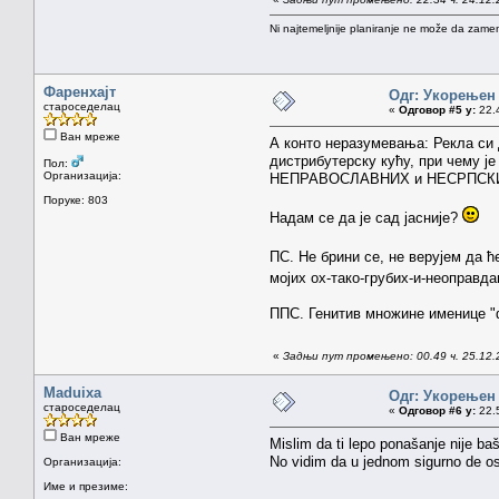
Ni najtemeljnije planiranje ne može da zamen
Фаренхајт
Одг: Укорењен
староседелац
«
Одговор #5 у:
22.4
Ван мреже
А конто неразумевања: Рекла си д
дистрибутерску кућу, при чему је
Пол:
Организација:
НЕПРАВОСЛАВНИХ и НЕСРПСКИХ пр
Поруке: 803
Надам се да је сад јасније?
ПС. Не брини се, не верујем да ћ
мојих ох-тако-грубих-и-неоправд
ППС. Генитив множине именицe 
«
Задњи пут промењено: 00.49 ч. 25.12.
Maduixa
Одг: Укорењен
староседелац
«
Одговор #6 у:
22.5
Ван мреже
Mislim da ti lepo ponašanje nije baš
No vidim da u jednom sigurno de 
Организација:
Име и презиме: