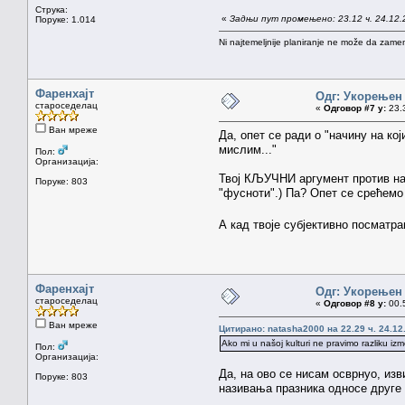
Струка:
«
Задњи пут промењено: 23.12 ч. 24.12.
Поруке: 1.014
Ni najtemeljnije planiranje ne može da zamen
Фаренхајт
Одг: Укорењен
староседелац
«
Одговор #7 у:
23.3
Ван мреже
Да, опет се ради о "начину на ко
мислим..."
Пол:
Организација:
Твој КЉУЧНИ аргумент против наз
Поруке: 803
"фусноти".) Па? Опет се срећемо 
А кад твоје субјективно посматра
Фаренхајт
Одг: Укорењен
староседелац
«
Одговор #8 у:
00.5
Ван мреже
Цитирано: natasha2000 на 22.29 ч. 24.12
Ako mi u našoj kulturi ne pravimo razliku i
Пол:
Организација:
Да, на ово се нисам осврнуо, из
Поруке: 803
називања празника односе друге 