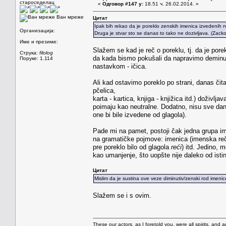
староседелац
«
Одговор #147 у:
18.51 ч. 26.02.2014. »
Ван мреже
Цитат
Ipak bih rekao da je poreklo zenskih imenica izvedenih n
Организација:
Druga je stvar sto se danas to tako ne dozivljava. (Zackol
Име и презиме:
Slažem se kad je reč o poreklu, tj. da je pore
Струка:
filolog
da kada bismo pokušali da napravimo deminutiv
Поруке: 1.114
nastavkom - ičica.
Ali kad ostavimo poreklo po strani, danas čita
pčelica,
karta - kartica, knjiga - knjižica itd.) doži
poimaju kao neutralne. Dodatno, nisu sve da
one bi bile izvedene od glagola).
Pade mi na pamet, postoji čak jedna grupa ime
na gramatičke pojmove: imenica (imenska reč)
pre poreklo bilo od glagola
reći
) itd. Jedino, 
kao umanjenje, što uopšte nije daleko od isti
Цитат
Mislim da je sustina ove veze diminutiv/zenski rod imenic
Slažem se i s ovim.
These our actors, as I foretold you, were all spirits, and are