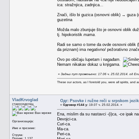
ica: stražnjica, zadnjica...
Znači, išlo bi guzica (osnovni oblik) → guza 
guzetina
Možda malo zbunjuje što je osnovni oblik duži 
tj. hipokoristik
mama
.
Radi se samo o tome da ovde osnovni oblik (
da priznam) ima negativno/ pežorativno znač
Ovo po običaju lupetam i nagađam.
Nemam nikakav dokaz u knjigama.
«
Задњи пут промењено: 17.06 ч. 25.02.2014. од En
These our actors, as I foretold you, were all spirits, and are
VladKrvoglad
Одг: Psovke i ružne reči u srpskom jezi
староседелац
«
Одговор #144 у:
19.07 ч. 25.02.2014. »
Ван мреже
Ena, mislim da su nastavci -(i)ca, -ce ipak n
Devojci-ca.
Организација:
Curi-ca.
Име и презиме:
Ma-ca.
Peri-ca.
Струка:
Поруке: 1.137
Mari-ca.