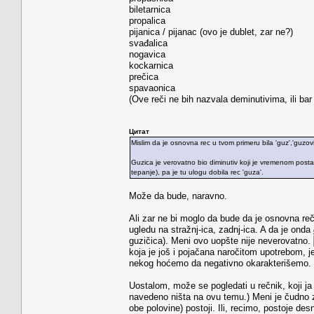
biletarnica
propalica
pijanica / pijanac (ovo je dublet, zar ne?)
svađalica
nogavica
kockarnica
prečica
spavaonica
(Ove reči ne bih nazvala deminutivima, ili ba
Цитат
Mislim da je osnovna rec u tvom primeru bila 'guz','guzovi'
Guzica je verovatno bio diminutiv koji je vremenom postao 
tepanje), pa je tu ulogu dobila rec 'guza'.
Može da bude, naravno.
Ali zar ne bi moglo da bude da je osnovna re
ugledu na stražnj-ica, zadnj-ica. A da je onda
guzičica). Meni ovo uopšte nije neverovatno.
koja je još i pojačana naročitom upotrebom, je
nekog hoćemo da negativno okarakterišemo.
Uostalom, može se pogledati u rečnik, koji 
navedeno ništa na ovu temu.) Meni je čudno 
obe polovine) postoji. Ili, recimo, postoje desn