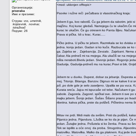
<mod: uklonjen offtopic>
Организација:
prozraka
Psovke i ružne reči pečalbara iz vlasotinačkog kraja:
Име и презиме:
Струка:
vss, umetnik,
Jebem li ga, kvo rabotiš. Ću ga jebem da rabotim. jebi si 
knjizevnik, novinar,
majčinu. Koj kurac gledaš. Namojega ću te ukačim.Će mi 
istraživač
kurac te ukačim. Će gu otresem ko Panta šljivu. Načukam t
Поруке: 26
Prava si pička. Idi u krac. Kurac.....
Pičko jedna. U pičku te jebem. Razmrkala se ko dviska o
jedna. konju jedan. Gadan si ko kuče. Razbucala se ko
ga. Zajeba se . Zajebancija. Zevzalo. Zajebant. Nema a
čabar. Ala prdneš mi na mojega. Ala ukačiš se na mojeg
ništa neraboti.Bivolu jedan. Sivonjo jedan. Rogonjo jed
Gadurija. Gadurija-prdneš mu na kurac.Pravi si bik. Gnj
Jebem te u duvku. Dupest, dobar za jebanje. Dupesta arn
moj. Trtonjo. Bitanga. Banzov. Dignuo mi se kakve li si 
još ,po dole gde je selo zaseljeno. Upalila se pa vuca. 
Kurata sreća. Jajca mi ispucaše od tebe. Načukam ti ga 
zabole. Zagorela. Zagorel. spičkal sve. Jebem ti sve po 
majku jebem. Šonjo jedan. Šašav. Šišano prase po liva
ribetina. kakva pička, prste da poližeš. Pičketina nema š
Mrtav ne prdi. Mrdi malo da svršim. Prsti da poližeš, kaka
Pijanico jedna. Pijandura. LJuška se ko da je pijan. Će
jedan. Žutajke jedna. Pošutela si ko ženka. Prava su še
Tek se ispililo a oće onoj da proba. Strugotina. Aljavot
matovilku. Matovilka. Malko da ga plaknem. Kuj jede bu