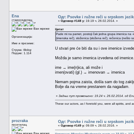
Ena
Одг: Psovke i ružne reči u srpskom jezi
староседелац
«
Одговор #148 у:
19.19 ч. 26.02.2014. »
Ван мреже
Цитат
Pade mi na pamet, postoji čak jedna grupa imenica na -i
Организација:
(imenska reč), složenica (složena reč), rečenica (nešto sa
Име и презиме:
U stvari pre će biti da su i ove imenice izved
Струка:
filolog
Поруке: 1.114
Možda je samo imenica izvedena od imenice.
ime → ime(n)ica, ali može i
imen(ovati) (gl.) → imenovan → imenica
Nemam pojma zaista, došla sam do tog zakl
Bolje da na vreme prestanem da nagađam.
«
Задњи пут промењено: 19.24 ч. 26.02.2014. од En
These our actors, as I foretold you, were all spirits, and are
prozraka
Одг: Psovke i ružne reči u srpskom jezi
посетилац
«
Одговор #149 у:
09.09 ч. 28.02.2016. »
Ван мреже
Цитирано: Miroslav Mladenovic nasta на 23.02 ч. 17.