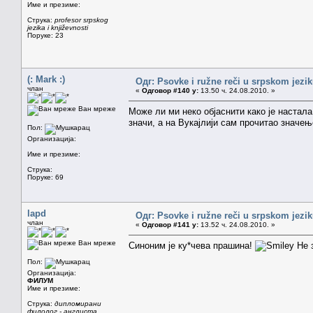
Име и презиме:
Струка:
profesor srpskog
jezika i književnosti
Поруке: 23
(: Mark :)
Одг: Psovke i ružne reči u srpskom jezi
члан
«
Одговор #140 у:
13.50 ч. 24.08.2010. »
Ван мреже
Може ли ми неко објаснити како је настал
значи, а на Вукајлији сам прочитао значењ
Пол:
Организација:
Име и презиме:
Струка:
Поруке: 69
lapd
Одг: Psovke i ružne reči u srpskom jezi
члан
«
Одговор #141 у:
13.52 ч. 24.08.2010. »
Ван мреже
Синоним је ку*чева прашина!
Не з
Пол:
Организација:
ФИЛУМ
Име и презиме:
Струка:
дипломирани
филолог - англиста