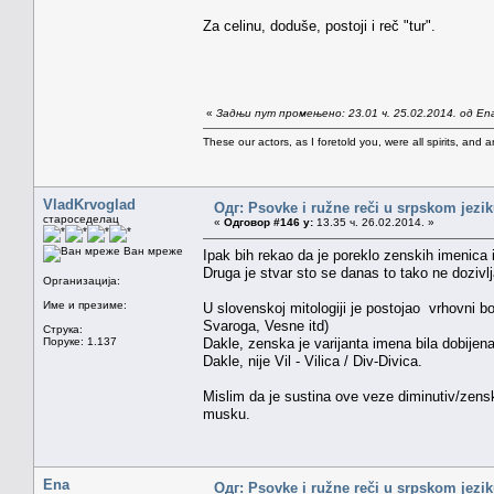
Za celinu, doduše, postoji i reč "tur".
«
Задњи пут промењено: 23.01 ч. 25.02.2014. од En
These our actors, as I foretold you, were all spirits, and are
VladKrvoglad
Одг: Psovke i ružne reči u srpskom jezi
староседелац
«
Одговор #146 у:
13.35 ч. 26.02.2014. »
Ван мреже
Ipak bih rekao da je poreklo zenskih imenica 
Druga je stvar sto se danas to tako ne dozivlj
Организација:
Име и презиме:
U slovenskoj mitologiji je postojao vrhovni bo
Svaroga, Vesne itd)
Струка:
Поруке: 1.137
Dakle, zenska je varijanta imena bila dobijen
Dakle, nije Vil - Vilica / Div-Divica.
Mislim da je sustina ove veze diminutiv/zensk
musku.
Ena
Одг: Psovke i ružne reči u srpskom jezi