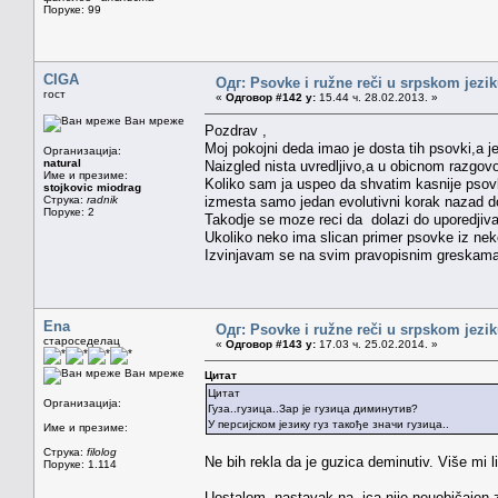
Поруке: 99
CIGA
Одг: Psovke i ružne reči u srpskom jezi
гост
«
Одговор #142 у:
15.44 ч. 28.02.2013. »
Ван мреже
Pozdrav ,
Moj pokojni deda imao je dosta tih psovki,a 
Организација:
natural
Naizgled nista uvredljivo,a u obicnom razgov
Име и презиме:
Koliko sam ja uspeo da shvatim kasnije psov
stojkovic miodrag
Струка:
radnik
izmesta samo jedan evolutivni korak nazad d
Поруке: 2
Takodje se moze reci da dolazi do uporedjiv
Ukoliko neko ima slican primer psovke iz nek
Izvinjavam se na svim pravopisnim greskama
Ena
Одг: Psovke i ružne reči u srpskom jezi
староседелац
«
Одговор #143 у:
17.03 ч. 25.02.2014. »
Ван мреже
Цитат
Цитат
Организација:
Гуза..гузица..Зар је гузица диминутив?
У персијском језику гуз такође значи гузица..
Име и презиме:
Струка:
filolog
Ne bih rekla da je guzica deminutiv. Više mi 
Поруке: 1.114
Uostalom, nastavak na -ica nije neuobičajen za 