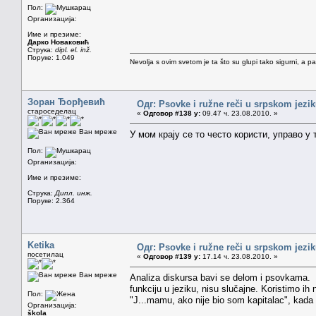
Пол:
Организација:
Име и презиме:
Дарко Новаковић
Струка:
dipl. el. inž.
Поруке: 1.049
Nevolja s ovim svetom je ta što su glupi tako sigurni, a 
Зоран Ђорђевић
Одг: Psovke i ružne reči u srpskom jezi
староседелац
«
Одговор #138 у:
09.47 ч. 23.08.2010. »
Ван мреже
У мом крају се то често користи, управо у
Пол:
Организација:
Име и презиме:
Струка:
Дипл. инж.
Поруке: 2.364
Ketika
Одг: Psovke i ružne reči u srpskom jezi
посетилац
«
Одговор #139 у:
17.14 ч. 23.08.2010. »
Ван мреже
Analiza diskursa bavi se delom i psovkama. 
funkciju u jeziku, nisu slučajne. Koristimo ih n
Пол:
"J...mamu, ako nije bio som kapitalac", kada i
Организација:
škola