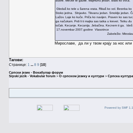
đubre. Mečke te gazile. Majmunu jedan. Blaiš ko ovca.
Gledaš ko tele u šarena vrata. Rikaš ko vol. Besnba ko 
Stoko jedna. Slnjavko. Tikvanu jedan. Smokljo jedan. 
Lažov. Laje ko kuče. Priča ko navijen. Praven ko sas tuc
ga načukam. Prdi li ti majka sas tatka u krevet. Tetku đ
točak. Kecanje. Kecanija. Jebačina. Kecnem ti ga. Ideš
17.novembar 2007.godine Vlasotince
Zabeležio: Miroslav Mladenović,
Мирославе, да ли у твом крају за нос или 
Тагови:
Странице:
1
...
8
9
[
10
]
Српски језик - Вокабулар форум
Srpski jezik - Vokabular forum
>
О српском језику и култури
>
Српска култура
Powered by SMF 1.