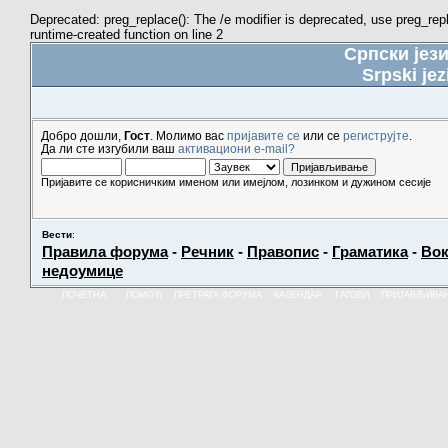
Deprecated: preg_replace(): The /e modifier is deprecated, use preg_re
runtime-created function on line 2
Српски јез
Srpski jez
Добро дошли,
Гост
. Молимо вас
пријавите се
или се
региструјте
.
Да ли сте изгубили ваш
активациони e-mail?
Пријавите се корисничким именом или имејлом, лозинком и дужином сесије
Вести
:
Правила форума
-
Речник
-
Правопис
-
Граматика
-
Вок
недоумице
ПОЧЕТНА
ПОМОЋ
ПРЕТРАГА ФОРУМА
КАЛЕНДАР
ТАГОВИ
ПРИЈАВЉИВА