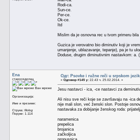
Rodi-ca.
Sun-ce.
Per-ce.
Ok-ce.
Itd
Mislim da je osnovna rec u tvom primeru bila 'g
Guzica je verovatno bio diminutiv koji je vreme
umanjenje, ublazavanje, tepanje), pa je tu ulog
Doduse, drugim diminutivnim nastavkom: a. (M
Ena
Одг: Psovke i ružne reči u srpskom jezi
староседелац
«
Одговор #145 у:
22.43 ч. 25.02.2014. »
Ван мреже
Jesu nastavci - ica, -ce nastavci za deminuti
Организација:
Ali nisu sve reči koje se završavaju na -ica d
Име и презиме:
nije mali slon, već ženski slon. Postoje osno
nastavaka za dobijanje ženskog roda: prijatelj - pr
Струка:
filolog
Поруке: 1.114
naramenica
prepelica
brojanica
začkoljica
propusnica