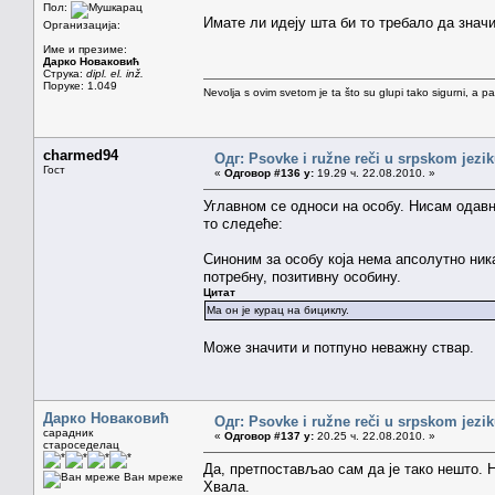
Пол:
Имате ли идеју шта би то требало да знач
Организација:
Име и презиме:
Дарко Новаковић
Струка:
dipl. el. inž.
Поруке: 1.049
Nevolja s ovim svetom je ta što su glupi tako sigurni, a 
charmed94
Одг: Psovke i ružne reči u srpskom jezi
Гост
«
Одговор #136 у:
19.29 ч. 22.08.2010. »
Углавном се односи на особу. Нисам одавно
то следеће:
Синоним за особу која нема апсолутно ника
потребну, позитивну особину.
Цитат
Ма он је курац на бициклу.
Може значити и потпуно неважну ствар.
Дарко Новаковић
Одг: Psovke i ružne reči u srpskom jezi
сарадник
«
Одговор #137 у:
20.25 ч. 22.08.2010. »
староседелац
Да, претпостављао сам да је тако нешто. Н
Ван мреже
Хвала.