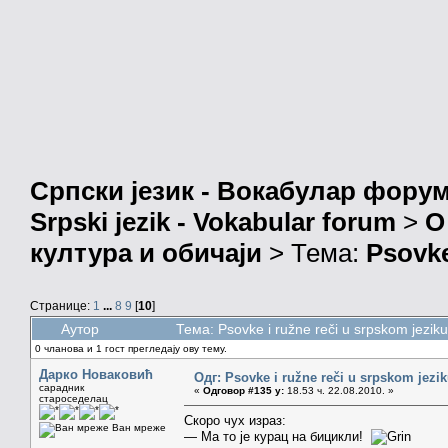
Српски језик - Вокабулар фору
Srpski jezik - Vokabular forum
>
О
култура и обичаји
> Тема:
Psovke
Странице:
1
...
8
9
[
10
]
Аутор
Тема: Psovke i ružne reči u srpskom jezi
0 чланова и 1 гост прегледају ову тему.
Дарко Новаковић
Одг: Psovke i ružne reči u srpskom jezi
сарадник
«
Одговор #135 у:
18.53 ч. 22.08.2010. »
староседелац
Скоро чух израз:
Ван мреже
— Ма то је курац на бицикли!