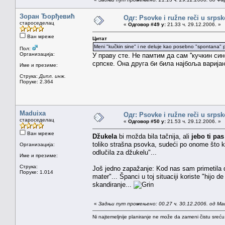
Зоран Ђорђевић
Одг: Psovke i ružne reči u srps
староседелац
«
Одговор #49 у:
21.33 ч. 29.12.2006. »
Ван мреже
Цитат
Meni "kučkin sine" i ne deluje kao posebno "spontana" p
Пол:
Организација:
У праву сте. Не памтим да сам ''кучкин син
српске. Она друга би била најбоља варијан
Име и презиме:
Струка:
Дипл. инж.
Поруке: 2.364
Maduixa
Одг: Psovke i ružne reči u srps
староседелац
«
Одговор #50 у:
21.53 ч. 29.12.2006. »
Ван мреже
Džukela
bi možda bila tačnija, ali
jebo ti pa
toliko strašna psovka, sudeći po onome što k
Организација:
odlučila za džukelu"...
Име и презиме:
Струка:
Još jedno zapažanje: Kod nas sam primetila d
Поруке: 1.014
mater"... Španci u toj situaciji koriste "hijo d
skandiranje...
«
Задњи пут промењено: 00.27 ч. 30.12.2006. од Ma
Ni najtemeljnije planiranje ne može da zameni čistu sreć