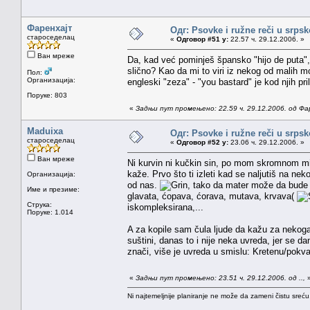
Фаренхајт
Одг: Psovke i ružne reči u srps
староседелац
«
Одговор #51 у:
22.57 ч. 29.12.2006. »
Ван мреже
Da, kad već pominješ špansko "hijo de puta", 
slično? Kao da mi to viri iz nekog od malih m
Пол:
Организација:
engleski "zeza" - "you bastard" je kod njih pri
Поруке: 803
«
Задњи пут промењено: 22.59 ч. 29.12.2006. од Фа
Maduixa
Одг: Psovke i ružne reči u srps
староседелац
«
Одговор #52 у:
23.06 ч. 29.12.2006. »
Ван мреже
Ni kurvin ni kučkin sin, po mom skromnom miš
kaže. Prvo što ti izleti kad se naljutiš na ne
Организација:
od nas.
, tako da mater može da bude 
Име и презиме:
glavata, ćopava, ćorava, mutava, krvava(
Струка:
iskompleksirana,...
Поруке: 1.014
A za kopile sam čula ljude da kažu za nekoga
suštini, danas to i nije neka uvreda, jer se 
znači, više je uvreda u smislu: Kretenu/pokva
«
Задњи пут промењено: 23.51 ч. 29.12.2006. од ..,
Ni najtemeljnije planiranje ne može da zameni čistu sreć