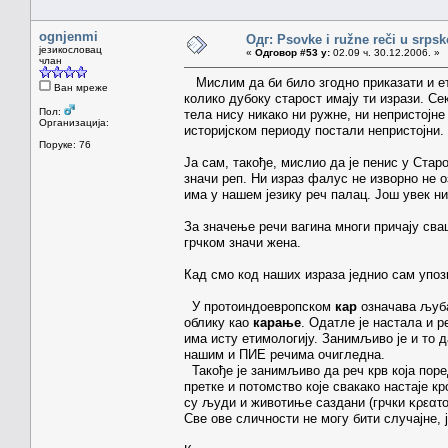
ognjenmi
Одг: Psovke i ružne reči u srps
језикословац
«
Одговор #53 у:
02.09 ч. 30.12.2006. »
члан
Мислим да би било згодно приказати и ети
Ван мреже
колико дубоку старост имају ти изрази. Се
Пол:
тела нису никако ни ружне, ни непристојне
Организација:
историјском периоду постали непристојни.
Поруке: 76
Ја сам, такође, мислио да је пенис у Ста
значи реп. Ни израз фалус не изворно не о
има у нашем језику реч палац. Још увек н
За значење речи вагина многи причају сваш
грчком значи жена.
Кад смо код наших израза једнио сам упоз
У протоиндоевропском
кар
означава љуба
облику као
карање
. Одатле је настала и р
има исту етимологију. Занимљиво је и то 
нашим и ПИЕ речима очигледна.
Такође је занимљиво да реч крв која поре
претке и потомство које свакако настаје к
су људи и животиње саздани (грчки κρεατο
Све ове сличности не могу бити случајне,