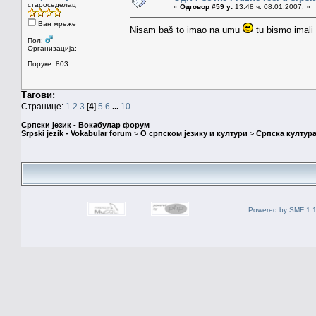
староседелац
«
Одговор #59 у:
13.48 ч. 08.01.2007. »
Ван мреже
Nisam baš to imao na umu
tu bismo imali 
Пол:
Организација:
Поруке: 803
Тагови:
Странице:
1
2
3
[
4
]
5
6
...
10
Српски језик - Вокабулар форум
Srpski jezik - Vokabular forum
>
О српском језику и култури
>
Српска култура
Powered by SMF 1.