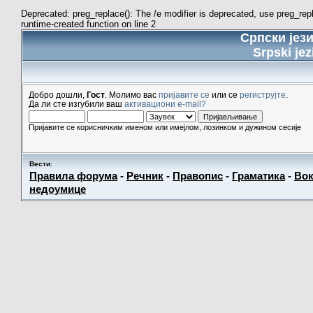
Deprecated: preg_replace(): The /e modifier is deprecated, use preg_re
runtime-created function on line 2
Српски јез
Srpski jez
Добро дошли,
Гост
. Молимо вас
пријавите се
или се
региструјте
.
Да ли сте изгубили ваш
активациони e-mail?
Пријавите се корисничким именом или имејлом, лозинком и дужином сесије
Вести
:
Правила форума
-
Речник
-
Правопис
-
Граматика
-
Вок
недоумице