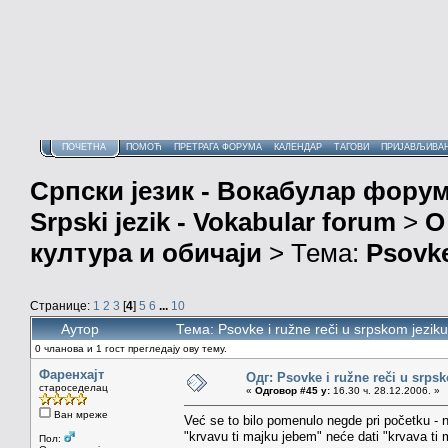
ПОЧЕТНА
ПОМОЋ
ПРЕТРАГА ФОРУМА
КАЛЕНДАР
ТАГОВИ
ПРИЈАВЉИВА
Српски језик - Вокабулар фору
Srpski jezik - Vokabular forum
>
О
култура и обичаји
> Тема:
Psovke
Странице:
1
2
3
[
4
]
5
6
...
10
Аутор
Тема: Psovke i ružne reči u srpskom jezi
0 чланова и 1 гост прегледају ову тему.
Фаренхајт
Одг: Psovke i ružne reči u srps
староседелац
«
Одговор #45 у:
16.30 ч. 28.12.2006. »
Ван мреже
Već se to bilo pomenulo negde pri početku - n
"krvavu ti majku jebem" neće dati "krvava ti 
Пол: