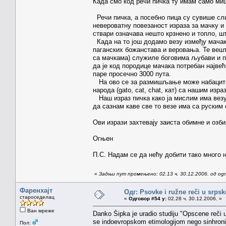
Када смо код речи пичка ту имам само м
Речи пичка, а посебно пица су сувише сл
невероватну повезаност израза за мачку и
ствари означава нешто крзнено и топло, што
Када на то још додамо везу између мача
паганских божанстава и веровања. Те вешт
са мачкама) служиле боговима љубави и пл
да је код породице мачака потребан највећ
паре просечно 3000 пута.
На ово се за размишљање може набацити и
народа (gato, cat, chat, кат) са нашим изра
Наш израз пичка како ја мислим има везу 
да сазнам каве све то везе има са руским 
Ови изрази захтевају заиста обимне и озби
Огњен
П.С. Надам се да нећу добити тако много н
«
Задњи пут промењено: 02.13 ч. 30.12.2006. од ogn
Фаренхајт
Одг: Psovke i ružne reči u srps
староседелац
«
Одговор #54 у:
02.28 ч. 30.12.2006. »
Ван мреже
Danko Šipka je uradio studiju "Opscene reči 
se indoevropskom etimologijom nego sinhronij
Пол: