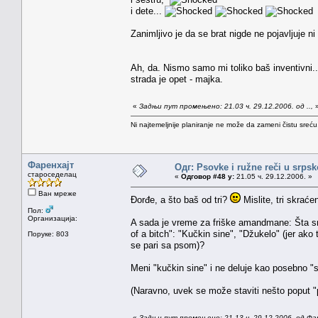
i dete...
Zanimljivo je da se brat nigde ne pojavljuje ni
Ah, da. Nismo samo mi toliko baš inventivni.
strada je opet - majka.
«
Задњи пут промењено: 21.03 ч. 29.12.2006. од ..,
Ni najtemeljnije planiranje ne može da zameni čistu sreć
Фаренхајт
Одг: Psovke i ružne reči u srps
староседелац
«
Одговор #48 у:
21.05 ч. 29.12.2006. »
Ван мреже
Đorđe, a što baš od tri?
Mislite, tri skrać
Пол:
Организација:
A sada je vreme za friške amandmane: Šta 
of a bitch": "Kučkin sine", "Džukelo" (jer ako 
Поруке: 803
se pari sa psom)?
Meni "kučkin sine" i ne deluje kao posebno "
(Naravno, uvek se može staviti nešto poput "pi
«
Задњи пут промењено: 21.13 ч. 29.12.2006. од Фа