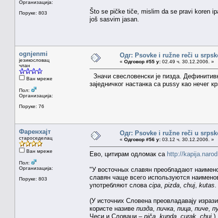
Организација:
Što se pičke tiče, mislim da se pravi koren i
Поруке: 803
još sasvim jasan.
ognjenmi
Одг: Psovke i ružne reči u srps
језикословац
«
Одговор #55 у:
02.49 ч. 30.12.2006. »
члан
Значи свесловенски је пизда. Дефинитивн
Ван мреже
заједничког настанка са pussy као нечег к
Пол:
Организација:
Поруке: 76
Фаренхајт
Одг: Psovke i ružne reči u srps
староседелац
«
Одговор #56 у:
03.12 ч. 30.12.2006. »
Ван мреже
Ево, цитирам одломак са
http://kapija.naro
Пол:
Организација:
"У восточных славян преобладают наиме
славян чаще всего используются наимен
Поруке: 803
употребляют слова
cipa
,
pizda
,
chuj
,
kutas
.
(У источних Словена преовладавају израз
користе називе
пизда
,
пичка
,
пица
,
пиче
,
п
Чеси и Словаци –
piča
,
kunda
,
curak
,
chuj
.)