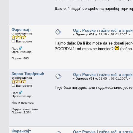
Дакле, "пизда" се среће на највећој терит
Фаренхајт
Одг: Psovke i ružne reči u srps
староседелац
«
Одговор #57 у:
17.18 ч. 07.01.2007. »
Ван мреже
Hajmo dalje: Da li iko može da se doseti jedn
POGRDNIJI od osnovne imenice?
(našao 
Пол:
Организација:
Поруке: 803
Зоран Ђорђевић
Одг: Psovke i ružne reči u srps
староседелац
«
Одговор #58 у:
21.05 ч. 07.01.2007. »
Ван мреже
Није баш погрдно, али подсмешљиво јесте 
Пол:
Организација:
Име и презиме:
Струка:
Дипл. инж.
Поруке: 2.364
Фаренхајт
Одг: Psovke i ružne reči u srps