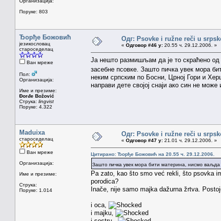
Организација:
Поруке: 803
Ђорђе Божовић
Одг: Psovke i ružne reči u srps
језикословац
«
Одговор #46 у:
20.55 ч. 29.12.2006. »
староседелац
Ја нешто размишљам да је то скраћено о
Ван мреже
засебне псовке. Зашто пичка увек мора б
Пол:
неким српским по Босни, Црној Гори и Хер
Организација:
направи дете својој снаји ако син не може 
Име и презиме:
Đorđe Božović
Струка:
lingvist
Поруке: 4.322
Maduixa
Одг: Psovke i ružne reči u srps
староседелац
«
Одговор #47 у:
21.01 ч. 29.12.2006. »
Ван мреже
Цитирано: Ђорђе Божовић на 20.55 ч. 29.12.2006.
Организација:
Зашто пичка увек мора бити материна, нисмо ваљда
Pa zato, kao što smo već rekli, što psovka ima 
Име и презиме:
porodica?
Струка:
Inače, nije samo majka dažurna žrtva. Postoje 
Поруке: 1.014
i oca,
i majku,
i sestru,